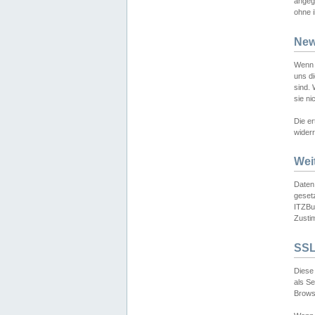
angeg
ohne i
New
Wenn 
uns d
sind.
sie ni
Die er
widerr
Wei
Daten,
gesetz
ITZBun
Zusti
SSL
Diese 
als S
Browse