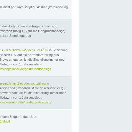
it nicht per JavaScript auslesbar (Verhinderung
, damit alle Browseranfragen immer auf
erden (nötig z.B. für die Ganglinienanzeige)
n einer Stunde gesetzt
te
zum MNW/MHW oder zum HSW
in Beziehung
t sich z.B. auf die Kartendarstellung aus.
Browserneustart ist die Einstellung immer noch
llsdatum von 1 Jahr angelegt.
ww.pegelmobil.de/gast/start#settings
gesetzlicher Zeit oder ganzjährig in
eigen soll (Standard ist die gesetzliche Zeit).
Browserneustart ist die Einstellung immer noch
llsdatum von 1 Jahr angelegt.
ww.pegelmobil.de/gast/start#settings
auf dem Endgerät des Users
 Mobil