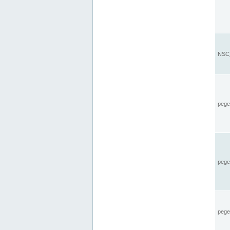
NSC_
pegel
pege
pegel