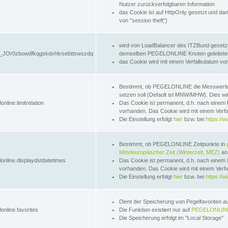
Nutzer zurückverfolgbaren Information
das Cookie ist auf HttpOnly gesetzt und dam
von "session theft")
wird von LoadBalancer des ITZBund gesetzt
JOr0zbowdfkqgskdxhlvsebttswszdq
demselben PEGELONLINE Knoten geleitetet w
das Cookie wird mit einem Verfallsdatum vo
Bestimmt, ob PEGELONLINE die Messwer
setzen soll (Default ist MNW/MHW). Dies wirk
online.limitrelation
Das Cookie ist permanent, d.h. nach einem 
vorhanden. Das Cookie wird mit einem Verfa
Die Einstellung erfolgt
hier
bzw. bei
https://w
Bestimmt, ob PEGELONLINE Zeitpunkte in
Mitteleuropäischer Zeit (Winterzeit, MEZ)
anz
lonline.displaydstdatetimes
Das Cookie ist permanent, d.h. nach einem 
vorhanden. Das Cookie wird mit einem Verfa
Die Einstellung erfolgt
hier
bzw. bei
https://w
Dient der Speicherung von Pegelfavoriten 
online.favorites
Die Funktion existiert nur auf
PEGELONLINE
Die Speicherung erfolgt im "Local Storage"