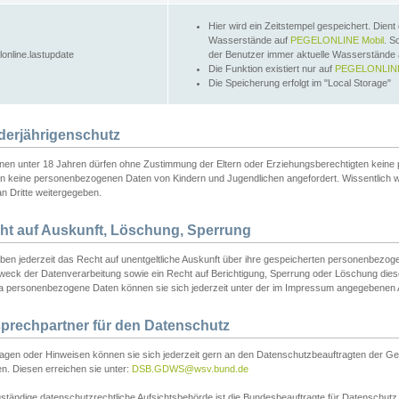
Hier wird ein Zeitstempel gespeichert. Dient
Wasserstände auf
PEGELONLINE Mobil
. S
lonline.lastupdate
der Benutzer immer aktuelle Wasserstände
Die Funktion existiert nur auf
PEGELONLINE
Die Speicherung erfolgt im "Local Storage"
derjährigenschutz
nen unter 18 Jahren dürfen ohne Zustimmung der Eltern oder Erziehungsberechtigten keine
n keine personenbezogenen Daten von Kindern und Jugendlichen angefordert. Wissentlich 
an Dritte weitergegeben.
ht auf Auskunft, Löschung, Sperrung
aben jederzeit das Recht auf unentgeltliche Auskunft über ihre gespeicherten personenbez
weck der Datenverarbeitung sowie ein Recht auf Berichtigung, Sperrung oder Löschung dies
 personenbezogene Daten können sie sich jederzeit unter der im Impressum angegebenen
prechpartner für den Datenschutz
ragen oder Hinweisen können sie sich jederzeit gern an den Datenschutzbeauftragten der Ge
n. Diesen erreichen sie unter:
DSB.GDWS@wsv.bund.de
ständige datenschutzrechtliche Aufsichtsbehörde ist die Bundesbeauftragte für Datenschutz u