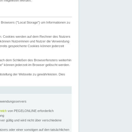
tten mitgelesen werden.
Browsers ("Local Storage") um Informationen zu
n. Cookies werden auf dem Rechner des Nutzers
 können Nutzerinnen und Nutzer die Verwendung
ereits gespeicherte Cookies können jederzeit
nach dem Schließen des Browserfensters weiterhin
e" können jederzeit im Browser gelöscht werden.
stellung der Webseite zu gewährleisten. Dies
Anwendungsservers
reich
von PEGELONLINE erforderlich
zung
rver gültig und wird nicht über verschiedene
utzers oder einer sonstigen auf den tatsächlichen