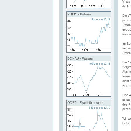
VI al
die R
RHEIN - Koblenz
Die W
perso
Daten
geset
werde
Im Zu
verbe
Daten
DONAU - Passau
Die N
Bei j
Aktion
Form 
nicht 
Eine R
Eine 
dieser
ODER - Eisenhüttenstadt
des P
persön
Wir we
lücken