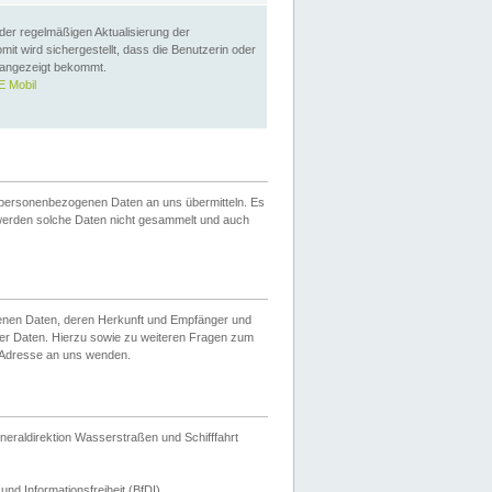
 der regelmäßigen Aktualisierung der
omit wird sichergestellt, dass die Benutzerin oder
 angezeigt bekommt.
 Mobil
 personenbezogenen Daten an uns übermitteln. Es
werden solche Daten nicht gesammelt und auch
ogenen Daten, deren Herkunft und Empfänger und
er Daten. Hierzu sowie zu weiteren Fragen zum
 Adresse an uns wenden.
neraldirektion Wasserstraßen und Schifffahrt
nd Informationsfreiheit (BfDI).