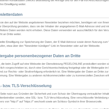
ebenen Kontaktdaten zwecks Bearbeitung der Anfrage und für den Fall von Anschlussfragen b
hre Einwilligung weiter.
sletterdaten
sie den auf der Website angebotenen Newsletter beziehen möchten, benötigen wir von Ihnen
ie Überprüfung gestatten, dass sie der Inhaber der angegebenen E-Mail-Adresse sind und m
 Weitere Daten werden nicht erhoben. Diese Daten verwenden wir ausschließlich für den Ver
cht an Dritte weiter.
teilte Einwilligung zur Speicherung der Daten, der E-Mail-Adresse sowie deren Nutzung zum
ufen, etwa über den "Newsletter kündigen"-Link im Newsletter oder auf der Webseite.
tergabe personenbezogener Daten an Dritte
 die beim Zugriff auf eine Webseite der Dienstleistung PEGELONLINE protokolliert worden sind
lich vorgeschrieben ist, durch eine Gerichtsentscheidung festgelegt oder die Weitergabe im Fa
d zur Rechts- oder Strafverfolgung erforderlich ist. Eine Weitergabe der Daten an Dritte zur 
mmung. Eine Weitergabe zu anderen nichtkommerziellen oder zu kommerziellen Zwecken erfol
- bzw. TLS-Verschlüsselung
Seite nutzt aus Gründen der Sicherheit und zum Schutz der Übertragung vertraulicher Inhalte
eitenbetreiber senden, eine SSL- bzw. TLS-Verschlüsselung. Eine verschlüsselte Verbindung 
rs von "http://" auf "https://" wechselt sowie am Schloss-Symbol in ihrer Browserzeile.