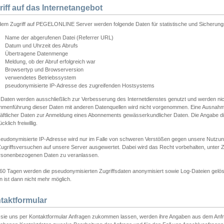
riff auf das Internetangebot
edem Zugriff auf PEGELONLINE Server werden folgende Daten für statistische und Sicherun
Name der abgerufenen Datei (Referrer URL)
Datum und Uhrzeit des Abrufs
Übertragene Datenmenge
Meldung, ob der Abruf erfolgreich war
Browsertyp und Browserversion
verwendetes Betriebssystem
pseudonymisierte IP-Adresse des zugreifenden Hostsystems
 Daten werden ausschließlich zur Verbesserung des Internetdienstes genutzt und werden ni
menführung dieser Daten mit anderen Datenquellen wird nicht vorgenommen. Eine Ausnahme 
äftlicher Daten zur Anmeldung eines Abonnements gewässerkundlicher Daten. Die Angabe die
cklich freiwillig.
seudonymisierte IP-Adresse wird nur im Falle von schweren Verstößen gegen unsere Nutzun
Zugriffsversuchen auf unsere Server ausgewertet. Dabei wird das Recht vorbehalten, unter Z
rsonenbezogenen Daten zu veranlassen.
60 Tagen werden die pseudonymisierten Zugriffsdaten anonymisiert sowie Log-Dateien gelösc
 ist dann nicht mehr möglich.
taktformular
sie uns per Kontaktformular Anfragen zukommen lassen, werden ihre Angaben aus dem Anfrag