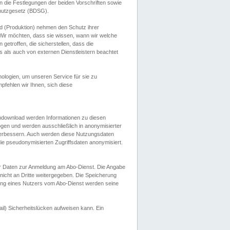
 die Festlegungen der beiden Vorschriften sowie
hutzgesetz (BDSG).
 (Produktion) nehmen den Schutz ihrer
ir möchten, dass sie wissen, wann wir welche
etroffen, die sicherstellen, dass die
 als auch von externen Dienstleistern beachtet
ologien, um unseren Service für sie zu
fehlen wir Ihnen, sich diese
endownload werden Informationen zu diesen
ogen und werden ausschließlich in anonymisierter
verbessern. Auch werden diese Nutzungsdaten
ie pseudonymisierten Zugriffsdaten anonymisiert.
her Daten zur Anmeldung am Abo-Dienst. Die Angabe
 nicht an Dritte weitergegeben. Die Speicherung
dung eines Nutzers vom Abo-Dienst werden seine
il) Sicherheitslücken aufweisen kann. Ein