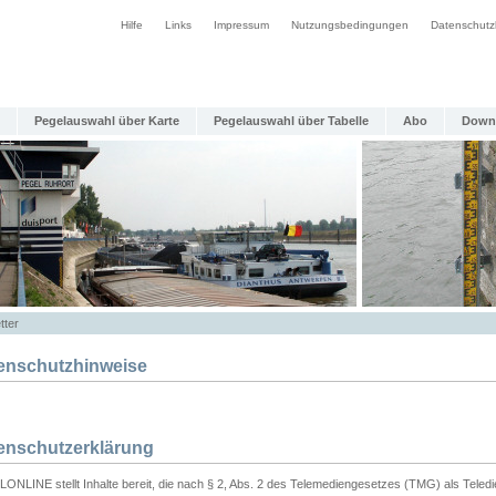
Hilfe
Links
Impressum
Nutzungsbedingungen
Datenschutz
Pegelauswahl über Karte
Pegelauswahl über Tabelle
Abo
Down
tter
enschutzhinweise
enschutzerklärung
ONLINE stellt Inhalte bereit, die nach § 2, Abs. 2 des Telemediengesetzes (TMG) als Teled