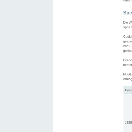
Wenn d
Spe
Die W
speic
Cooki
gespe
von C
gelös
Bei d
beste
PEGEL
ermögl
Coo
JSE