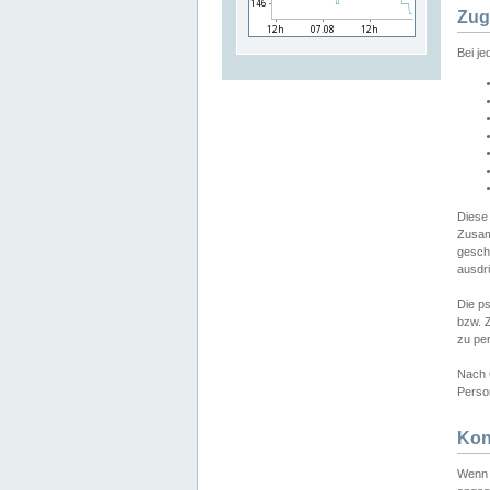
Zug
Bei j
Diese
Zusam
gesch
ausdrü
Die p
bzw. 
zu pe
Nach 
Person
Kon
Wenn 