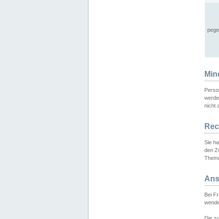
pege
Min
Perso
werde
nicht 
Rec
Sie h
den Z
Thema
Ans
Bei F
wende
Die zu