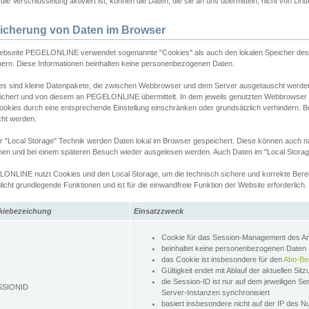
ie Verschlüsselung aktiviert ist, können die Daten, die sie an uns übermitteln, nicht von Dri
icherung von Daten im Browser
ebseite PEGELONLINE verwendet sogenannte "Cookies" als auch den lokalen Speicher des 
hern. Diese Informationen beinhalten keine personenbezogenen Daten.
es sind kleine Datenpakete, die zwischen Webbrowser und dem Server ausgetauscht werde
ichert und von diesem an PEGELONLINE übermittelt. In dem jeweils genutzten Webbrowser
ookies durch eine entsprechende Einstellung einschränken oder grundsätzlich verhindern. B
cht werden.
er "Local Storage" Technik werden Daten lokal im Browser gespeichert. Diese können auch 
hen und bei einem späteren Besuch wieder ausgelesen werden. Auch Daten im "Local Storag
ONLINE nutzt Cookies und den Local Storage, um die technisch sichere und korrekte Bereit
icht grundlegende Funktionen und ist für die einwandfreie Funktion der Website erforderlich.
kiebezeichung
Einsatzzweck
Cookie für das Session-Management des 
beinhaltet keine personenbezogenen Daten
das Cookie ist insbesondere für den
Abo-Be
Gültigkeit endet mit Ablauf der aktuellen Sit
die Session-ID ist nur auf dem jeweiligen Se
SSIONID
Server-Instanzen synchronisiert
basiert insbesondere nicht auf der IP des N