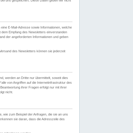
ei uns gespeichert. Diese Daten geben wir nicht
 eine E-Mail-Adresse sowie Informationen, welche
it dem Empfang des Newsletters einverstanden
sand der angeforderten Informationen und geben
 Versand des Newsletters können sie jederzeit
, werden an Dritte nur übermittelt, soweit dies
lle von Angriffen auf die Internetinfrastruktur des
Beantwortung ihrer Fragen erfolgt nur mit ihrer
gt nicht.
, wie zum Beispiel der Anfragen, die sie an uns
erkennen sie daran, dass die Adresszeile des