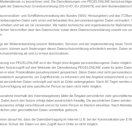
s Mediendienste zu bezeichnen sind. Die Dienstleistungen von PEGELONLINE berücksichtigen
egeln der Datenschutz-Grundverordnung (DS-GVO, EU 2016/679) und dem Bundesdatensc
asserstraßen- und Schifffahrtsverwaltung des Bundes (WSV, Herausgeber) und das ITZBund
nenbezogenen Daten sehr ernst und behandeln ihre personenbezogenen Daten vertraulich. W
 erheben und wie wir sie verwenden. Wir haben technische und organisatorische Maßnahmen g
zlichen Vorschriften über den Datenschutz sowie diese Datenschutzerklärung sowohl von uns
n.
ge der Weiterentwicklung unserer Webseiten, Services und der Implementierung neuer Techn
ssern, können auch Änderungen dieser Datenschutzerklärung erforderlich werden. Daher emp
schutzerklärung ab und zu erneut durchzulesen.
utzung von PEGELONLINE ist in der Regel ohne Angabe personenbezogener Daten möglich.
edem Nutzerzugriff auf eine Webseite der Dienstleistung PEGELONLINE sowie für jeden Dat
en in einer Protokolldatei pseudonymisiert gespeichert. Diese Daten sind nicht personenbez
statistisch ausgewertet, um Zugriffstrends zu erkennen und das Angebot entsprechend zu 
mit persönlichen Daten verknüpft und nicht an Dritte weitergegeben. Nach 60 Tagen werden d
ückverfolgung auf eine spezifische Person ist dann nicht mehr möglich.
Ausnahme innerhalb des Internetangebotes bildet die Eingabe persönlicher oder geschäftlic
 Daten durch den Nutzer erfolgt dabei ausdrücklich freiwillig. Die persönlichen Daten werden
asswortes erfolgt verschlüsselt und ist für keine Person im Klartext einsehbar. Nach Abmel
lichen oder geschäftlichen Daten unmittelbar gelöscht.
isen darauf hin, dass die Datenübertragung im Internet (z.B. bei der Kommunikation per E-Ma
loser Schutz der Daten vor dem Zugriff durch Dritte ist nicht möglich.