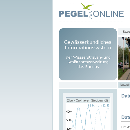
Start
Newsle
Dat
Elbe - Cuxhaven Steubenhöft
Dat
PEGEL