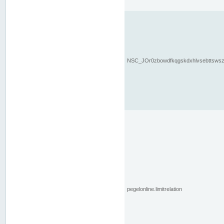
NSC_JOr0zbowdfkqgskdxhlvsebttsws
pegelonline.limitrelation