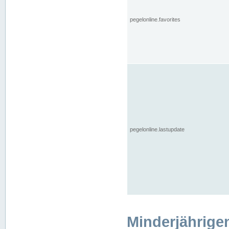
pegelonline.favorites
pegelonline.lastupdate
Minderjährige