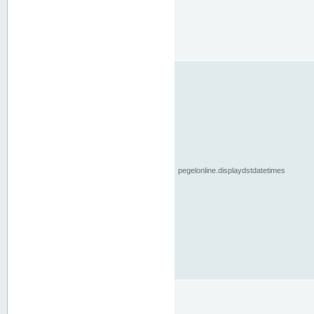
pegelonline.displaydstdatetimes