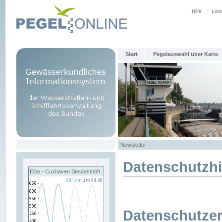
Hilfe
Link
Start
Pegelauswahl über Karte
Newsletter
Datenschutzh
Elbe - Cuxhaven Steubenhöft
Datenschutzer