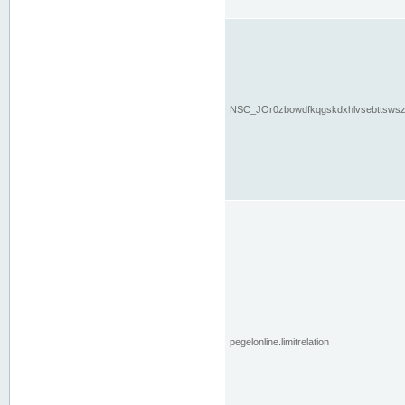
NSC_JOr0zbowdfkqgskdxhlvsebttsws
pegelonline.limitrelation