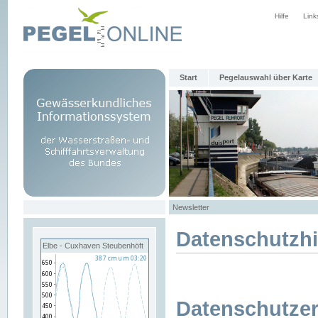
Hilfe
Link
Start
Pegelauswahl über Karte
Newsletter
Datenschutzh
Elbe - Cuxhaven Steubenhöft
Datenschutzer