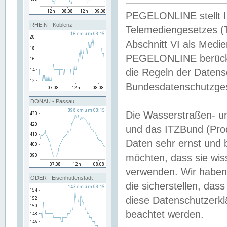
PEGELONLINE stellt Inh
RHEIN - Koblenz
Telemediengesetzes (
Abschnitt VI als Medie
PEGELONLINE berücksi
die Regeln der Date
Bundesdatenschutzge
DONAU - Passau
Die Wasserstraßen- u
und das ITZBund (Pro
Daten sehr ernst und 
möchten, dass sie wis
verwenden. Wir haben
ODER - Eisenhüttenstadt
die sicherstellen, das
diese Datenschutzerkl
beachtet werden.