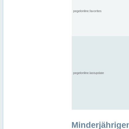
pegelonline.favorites
pegelonline.lastupdate
Minderjährige