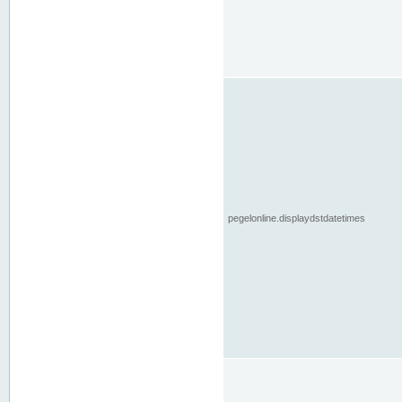
pegelonline.displaydstdatetimes