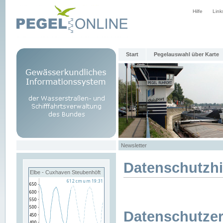
Hilfe
Link
Start
Pegelauswahl über Karte
Newsletter
Datenschutzh
Elbe - Cuxhaven Steubenhöft
Datenschutzer