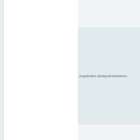
pegelonline.displaydstdatetimes