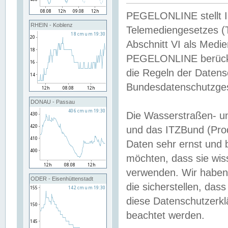
PEGELONLINE stellt Inh
RHEIN - Koblenz
Telemediengesetzes (
Abschnitt VI als Medie
PEGELONLINE berücksi
die Regeln der Date
Bundesdatenschutzge
DONAU - Passau
Die Wasserstraßen- u
und das ITZBund (Pro
Daten sehr ernst und 
möchten, dass sie wis
verwenden. Wir haben
ODER - Eisenhüttenstadt
die sicherstellen, das
diese Datenschutzerkl
beachtet werden.