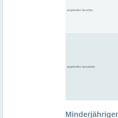
pegelonline.favorites
pegelonline.lastupdate
Minderjährige