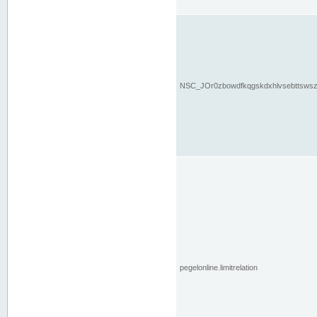
NSC_JOr0zbowdfkqgskdxhlvsebttsws
pegelonline.limitrelation