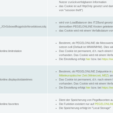
Nutzer zurückverfolgbaren Information
das Cookie ist auf HttpOnly gesetzt und dam
von "session theft")
wird von LoadBalancer des ITZBund gesetzt
JOr0zbowdfkqgskdxhlvsebttswszdq
demselben PEGELONLINE Knoten geleitetet w
das Cookie wird mit einem Verfallsdatum vo
Bestimmt, ob PEGELONLINE die Messwer
setzen soll (Default ist MNW/MHW). Dies wirk
online.limitrelation
Das Cookie ist permanent, d.h. nach einem 
vorhanden. Das Cookie wird mit einem Verfa
Die Einstellung erfolgt
hier
bzw. bei
https://w
Bestimmt, ob PEGELONLINE Zeitpunkte in
Mitteleuropäischer Zeit (Winterzeit, MEZ)
anz
lonline.displaydstdatetimes
Das Cookie ist permanent, d.h. nach einem 
vorhanden. Das Cookie wird mit einem Verfa
Die Einstellung erfolgt
hier
bzw. bei
https://w
Dient der Speicherung von Pegelfavoriten 
online.favorites
Die Funktion existiert nur auf
PEGELONLINE
Die Speicherung erfolgt im "Local Storage"