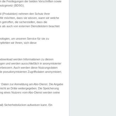
 die Festlegungen der beiden Vorschriften sowie
hutzgesetz (BDSG).
 (Produktion) nehmen den Schutz ihrer
ir möchten, dass sie wissen, wann wir welche
etroffen, die sicherstellen, dass die
 als auch von externen Dienstleistern beachtet
ologien, um unseren Service für sie zu
fehlen wir Ihnen, sich diese
endownload werden Informationen zu diesen
ogen und werden ausschließlich in anonymisierter
verbessern. Auch werden diese Nutzungsdaten
ie pseudonymisierten Zugriffsdaten anonymisiert.
her Daten zur Anmeldung am Abo-Dienst. Die Angabe
 nicht an Dritte weitergegeben. Die Speicherung
dung eines Nutzers vom Abo-Dienst werden seine
il) Sicherheitslücken aufweisen kann. Ein