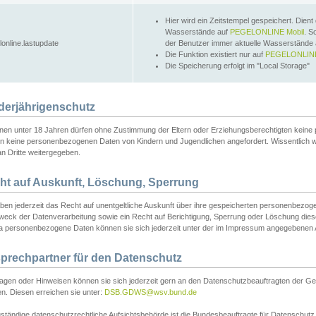
Hier wird ein Zeitstempel gespeichert. Dient
Wasserstände auf
PEGELONLINE Mobil
. S
lonline.lastupdate
der Benutzer immer aktuelle Wasserstände
Die Funktion existiert nur auf
PEGELONLINE
Die Speicherung erfolgt im "Local Storage"
derjährigenschutz
nen unter 18 Jahren dürfen ohne Zustimmung der Eltern oder Erziehungsberechtigten keine
n keine personenbezogenen Daten von Kindern und Jugendlichen angefordert. Wissentlich 
an Dritte weitergegeben.
ht auf Auskunft, Löschung, Sperrung
aben jederzeit das Recht auf unentgeltliche Auskunft über ihre gespeicherten personenbez
weck der Datenverarbeitung sowie ein Recht auf Berichtigung, Sperrung oder Löschung dies
 personenbezogene Daten können sie sich jederzeit unter der im Impressum angegebenen
prechpartner für den Datenschutz
ragen oder Hinweisen können sie sich jederzeit gern an den Datenschutzbeauftragten der Ge
n. Diesen erreichen sie unter:
DSB.GDWS@wsv.bund.de
ständige datenschutzrechtliche Aufsichtsbehörde ist die Bundesbeauftragte für Datenschutz u