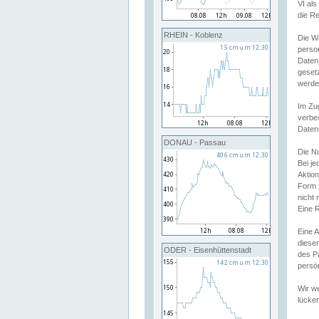
VI al
die R
RHEIN - Koblenz
Die W
perso
Daten
geset
werde
Im Zu
verbe
Daten
DONAU - Passau
Die N
Bei j
Aktion
Form 
nicht 
Eine R
Eine 
dieser
ODER - Eisenhüttenstadt
des P
persön
Wir we
lücken