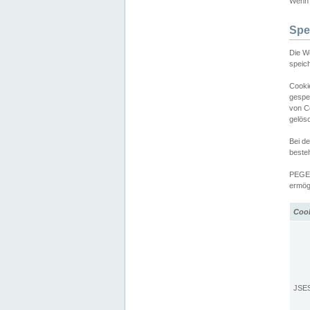
Wenn d
Spe
Die W
speic
Cooki
gespe
von C
gelös
Bei d
beste
PEGEL
ermögl
Coo
JSE