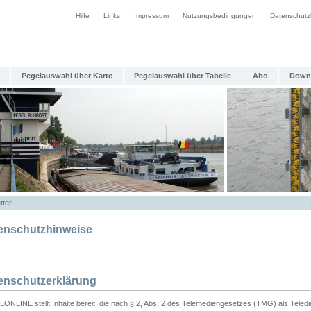
Hilfe
Links
Impressum
Nutzungsbedingungen
Datenschutz
Pegelauswahl über Karte
Pegelauswahl über Tabelle
Abo
Down
tter
enschutzhinweise
enschutzerklärung
ONLINE stellt Inhalte bereit, die nach § 2, Abs. 2 des Telemediengesetzes (TMG) als Teled