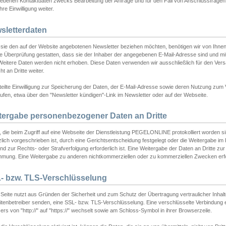
ebenen Kontaktdaten zwecks Bearbeitung der Anfrage und für den Fall von Anschlussfragen b
hre Einwilligung weiter.
sletterdaten
sie den auf der Website angebotenen Newsletter beziehen möchten, benötigen wir von Ihnen
ie Überprüfung gestatten, dass sie der Inhaber der angegebenen E-Mail-Adresse sind und m
 Weitere Daten werden nicht erhoben. Diese Daten verwenden wir ausschließlich für den Ver
cht an Dritte weiter.
teilte Einwilligung zur Speicherung der Daten, der E-Mail-Adresse sowie deren Nutzung zum
ufen, etwa über den "Newsletter kündigen"-Link im Newsletter oder auf der Webseite.
tergabe personenbezogener Daten an Dritte
 die beim Zugriff auf eine Webseite der Dienstleistung PEGELONLINE protokolliert worden sind
lich vorgeschrieben ist, durch eine Gerichtsentscheidung festgelegt oder die Weitergabe im Fa
d zur Rechts- oder Strafverfolgung erforderlich ist. Eine Weitergabe der Daten an Dritte zur 
mmung. Eine Weitergabe zu anderen nichtkommerziellen oder zu kommerziellen Zwecken erfol
- bzw. TLS-Verschlüsselung
Seite nutzt aus Gründen der Sicherheit und zum Schutz der Übertragung vertraulicher Inhalte
eitenbetreiber senden, eine SSL- bzw. TLS-Verschlüsselung. Eine verschlüsselte Verbindung 
rs von "http://" auf "https://" wechselt sowie am Schloss-Symbol in ihrer Browserzeile.