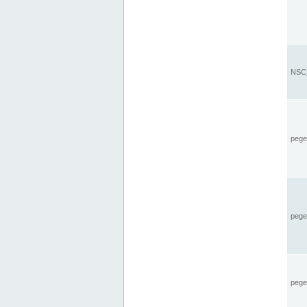
NSC_
pegel
pege
pegel