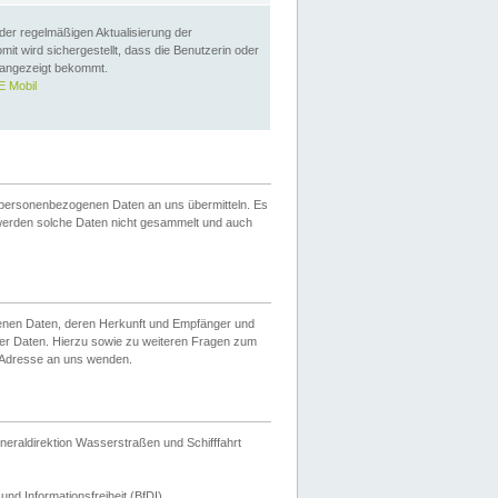
 der regelmäßigen Aktualisierung der
omit wird sichergestellt, dass die Benutzerin oder
 angezeigt bekommt.
 Mobil
 personenbezogenen Daten an uns übermitteln. Es
werden solche Daten nicht gesammelt und auch
ogenen Daten, deren Herkunft und Empfänger und
er Daten. Hierzu sowie zu weiteren Fragen zum
 Adresse an uns wenden.
neraldirektion Wasserstraßen und Schifffahrt
nd Informationsfreiheit (BfDI).