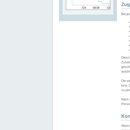
Zug
Bei j
Diese
Zusam
gesch
ausdrü
Die p
bzw. 
zu pe
Nach 
Person
Kon
Wenn 