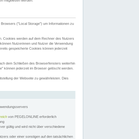
tten mitgelesen werden.
Browsers ("Local Storage") um Informationen zu
n. Cookies werden auf dem Rechner des Nutzers
 können Nutzerinnen und Nutzer die Verwendung
ereits gespeicherte Cookies können jederzeit
nach dem Schließen des Browserfensters weiterhin
e" können jederzeit im Browser gelöscht werden.
stellung der Webseite zu gewährleisten. Dies
Anwendungsservers
reich
von PEGELONLINE erforderlich
zung
rver gültig und wird nicht über verschiedene
utzers oder einer sonstigen auf den tatsächlichen