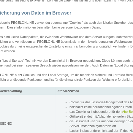
ie Verschlüsselung aktiviert ist, können die Daten, die sie an uns übermitteln, nicht von Dri
icherung von Daten im Browser
ebseite PEGELONLINE verwendet sogenannte "Cookies" als auch den lokalen Speicher des 
hern. Diese Informationen beinhalten keine personenbezogenen Daten.
es sind kleine Datenpakete, die zwischen Webbrowser und dem Server ausgetauscht werde
ichert und von diesem an PEGELONLINE übermittelt. In dem jeweils genutzten Webbrowser
ookies durch eine entsprechende Einstellung einschränken oder grundsätzlich verhindern. B
cht werden.
er "Local Storage" Technik werden Daten lokal im Browser gespeichert. Diese können auch 
hen und bei einem späteren Besuch wieder ausgelesen werden. Auch Daten im "Local Storag
ONLINE nutzt Cookies und den Local Storage, um die technisch sichere und korrekte Bereit
icht grundlegende Funktionen und ist für die einwandfreie Funktion der Website erforderlich.
kiebezeichung
Einsatzzweck
Cookie für das Session-Management des 
beinhaltet keine personenbezogenen Daten
das Cookie ist insbesondere für den
Abo-Be
Gültigkeit endet mit Ablauf der aktuellen Sit
die Session-ID ist nur auf dem jeweiligen Se
SSIONID
Server-Instanzen synchronisiert
basiert insbesondere nicht auf der IP des N