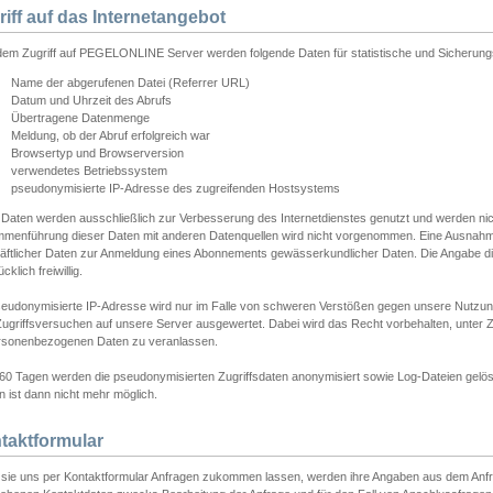
riff auf das Internetangebot
edem Zugriff auf PEGELONLINE Server werden folgende Daten für statistische und Sicherun
Name der abgerufenen Datei (Referrer URL)
Datum und Uhrzeit des Abrufs
Übertragene Datenmenge
Meldung, ob der Abruf erfolgreich war
Browsertyp und Browserversion
verwendetes Betriebssystem
pseudonymisierte IP-Adresse des zugreifenden Hostsystems
 Daten werden ausschließlich zur Verbesserung des Internetdienstes genutzt und werden ni
menführung dieser Daten mit anderen Datenquellen wird nicht vorgenommen. Eine Ausnahme 
äftlicher Daten zur Anmeldung eines Abonnements gewässerkundlicher Daten. Die Angabe die
cklich freiwillig.
seudonymisierte IP-Adresse wird nur im Falle von schweren Verstößen gegen unsere Nutzun
Zugriffsversuchen auf unsere Server ausgewertet. Dabei wird das Recht vorbehalten, unter Z
rsonenbezogenen Daten zu veranlassen.
60 Tagen werden die pseudonymisierten Zugriffsdaten anonymisiert sowie Log-Dateien gelösc
 ist dann nicht mehr möglich.
taktformular
sie uns per Kontaktformular Anfragen zukommen lassen, werden ihre Angaben aus dem Anfrag