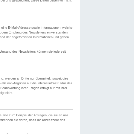
ei uns gespeichert. Diese Daten geben wir nicht
 eine E-Mail-Adresse sowie Informationen, welche
it dem Empfang des Newsletters einverstanden
sand der angeforderten Informationen und geben
 Versand des Newsletters können sie jederzeit
, werden an Dritte nur übermittelt, soweit dies
lle von Angriffen auf die Internetinfrastruktur des
Beantwortung ihrer Fragen erfolgt nur mit ihrer
gt nicht.
, wie zum Beispiel der Anfragen, die sie an uns
erkennen sie daran, dass die Adresszeile des