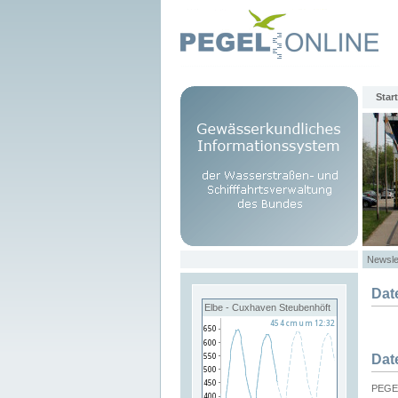
Start
Newsle
Dat
Elbe - Cuxhaven Steubenhöft
Dat
PEGEL