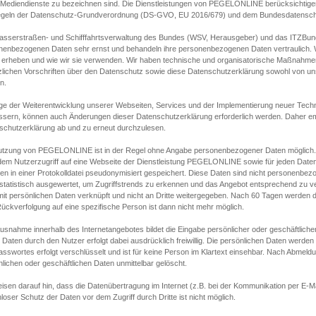
s Mediendienste zu bezeichnen sind. Die Dienstleistungen von PEGELONLINE berücksichtigen
egeln der Datenschutz-Grundverordnung (DS-GVO, EU 2016/679) und dem Bundesdatensc
asserstraßen- und Schifffahrtsverwaltung des Bundes (WSV, Herausgeber) und das ITZBund
nenbezogenen Daten sehr ernst und behandeln ihre personenbezogenen Daten vertraulich. W
 erheben und wie wir sie verwenden. Wir haben technische und organisatorische Maßnahmen g
zlichen Vorschriften über den Datenschutz sowie diese Datenschutzerklärung sowohl von uns
n.
ge der Weiterentwicklung unserer Webseiten, Services und der Implementierung neuer Techn
ssern, können auch Änderungen dieser Datenschutzerklärung erforderlich werden. Daher emp
schutzerklärung ab und zu erneut durchzulesen.
utzung von PEGELONLINE ist in der Regel ohne Angabe personenbezogener Daten möglich.
edem Nutzerzugriff auf eine Webseite der Dienstleistung PEGELONLINE sowie für jeden Dat
en in einer Protokolldatei pseudonymisiert gespeichert. Diese Daten sind nicht personenbez
statistisch ausgewertet, um Zugriffstrends zu erkennen und das Angebot entsprechend zu 
mit persönlichen Daten verknüpft und nicht an Dritte weitergegeben. Nach 60 Tagen werden d
ückverfolgung auf eine spezifische Person ist dann nicht mehr möglich.
Ausnahme innerhalb des Internetangebotes bildet die Eingabe persönlicher oder geschäftlic
 Daten durch den Nutzer erfolgt dabei ausdrücklich freiwillig. Die persönlichen Daten werden
asswortes erfolgt verschlüsselt und ist für keine Person im Klartext einsehbar. Nach Abmel
lichen oder geschäftlichen Daten unmittelbar gelöscht.
isen darauf hin, dass die Datenübertragung im Internet (z.B. bei der Kommunikation per E-Ma
loser Schutz der Daten vor dem Zugriff durch Dritte ist nicht möglich.