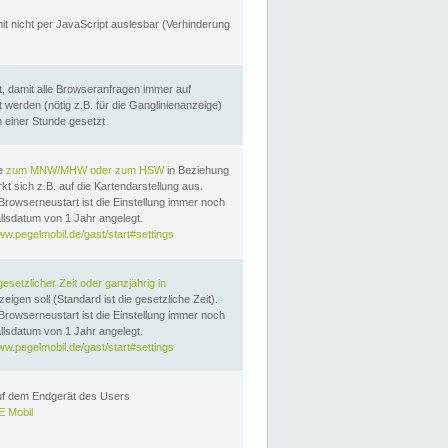
it nicht per JavaScript auslesbar (Verhinderung
, damit alle Browseranfragen immer auf
erden (nötig z.B. für die Ganglinienanzeige)
n einer Stunde gesetzt
te
zum MNW/MHW oder zum HSW
in Beziehung
t sich z.B. auf die Kartendarstellung aus.
Browserneustart ist die Einstellung immer noch
llsdatum von 1 Jahr angelegt.
ww.pegelmobil.de/gast/start#settings
gesetzlicher Zeit oder ganzjährig in
eigen soll (Standard ist die gesetzliche Zeit).
Browserneustart ist die Einstellung immer noch
llsdatum von 1 Jahr angelegt.
ww.pegelmobil.de/gast/start#settings
auf dem Endgerät des Users
 Mobil