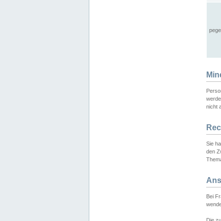
pege
Min
Perso
werde
nicht 
Rec
Sie h
den Z
Thema
Ans
Bei F
wende
Die zu