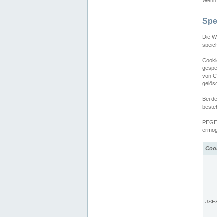
Wenn d
Spe
Die W
speic
Cooki
gespe
von C
gelös
Bei d
beste
PEGEL
ermögl
Coo
JSE