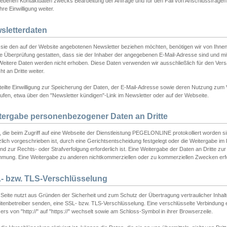
ebenen Kontaktdaten zwecks Bearbeitung der Anfrage und für den Fall von Anschlussfragen b
hre Einwilligung weiter.
sletterdaten
sie den auf der Website angebotenen Newsletter beziehen möchten, benötigen wir von Ihnen
ie Überprüfung gestatten, dass sie der Inhaber der angegebenen E-Mail-Adresse sind und m
 Weitere Daten werden nicht erhoben. Diese Daten verwenden wir ausschließlich für den Ver
cht an Dritte weiter.
teilte Einwilligung zur Speicherung der Daten, der E-Mail-Adresse sowie deren Nutzung zum
ufen, etwa über den "Newsletter kündigen"-Link im Newsletter oder auf der Webseite.
tergabe personenbezogener Daten an Dritte
 die beim Zugriff auf eine Webseite der Dienstleistung PEGELONLINE protokolliert worden sind
lich vorgeschrieben ist, durch eine Gerichtsentscheidung festgelegt oder die Weitergabe im Fa
d zur Rechts- oder Strafverfolgung erforderlich ist. Eine Weitergabe der Daten an Dritte zur 
mmung. Eine Weitergabe zu anderen nichtkommerziellen oder zu kommerziellen Zwecken erfol
- bzw. TLS-Verschlüsselung
Seite nutzt aus Gründen der Sicherheit und zum Schutz der Übertragung vertraulicher Inhalte
eitenbetreiber senden, eine SSL- bzw. TLS-Verschlüsselung. Eine verschlüsselte Verbindung 
rs von "http://" auf "https://" wechselt sowie am Schloss-Symbol in ihrer Browserzeile.