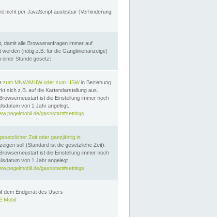
it nicht per JavaScript auslesbar (Verhinderung
, damit alle Browseranfragen immer auf
erden (nötig z.B. für die Ganglinienanzeige)
n einer Stunde gesetzt
te
zum MNW/MHW oder zum HSW
in Beziehung
t sich z.B. auf die Kartendarstellung aus.
Browserneustart ist die Einstellung immer noch
llsdatum von 1 Jahr angelegt.
ww.pegelmobil.de/gast/start#settings
gesetzlicher Zeit oder ganzjährig in
eigen soll (Standard ist die gesetzliche Zeit).
Browserneustart ist die Einstellung immer noch
llsdatum von 1 Jahr angelegt.
ww.pegelmobil.de/gast/start#settings
auf dem Endgerät des Users
 Mobil