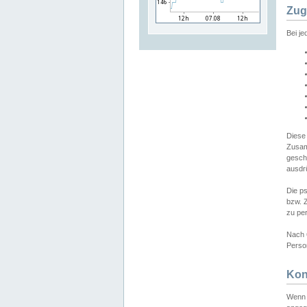
Zug
Bei j
Diese
Zusam
gesch
ausdrü
Die p
bzw. 
zu pe
Nach 
Person
Kon
Wenn 