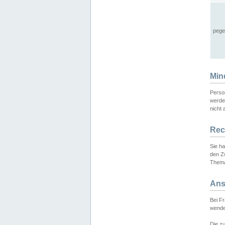
pege
Min
Perso
werde
nicht 
Rec
Sie h
den Z
Thema
Ans
Bei F
wende
Die zu