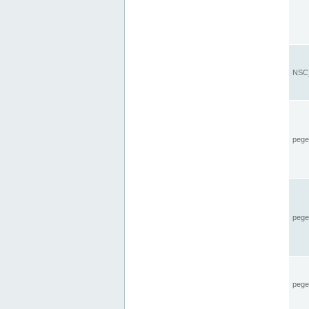
NSC_
pegel
pege
pegel