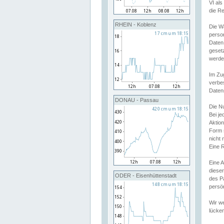
VI al
die R
RHEIN - Koblenz
Die W
perso
Daten
geset
werde
Im Zu
verbe
Daten
DONAU - Passau
Die N
Bei j
Aktion
Form 
nicht 
Eine R
Eine 
dieser
ODER - Eisenhüttenstadt
des P
persön
Wir we
lücken