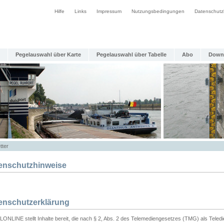
Hilfe
Links
Impressum
Nutzungsbedingungen
Datenschutz
Pegelauswahl über Karte
Pegelauswahl über Tabelle
Abo
Down
tter
enschutzhinweise
enschutzerklärung
ONLINE stellt Inhalte bereit, die nach § 2, Abs. 2 des Telemediengesetzes (TMG) als Teled