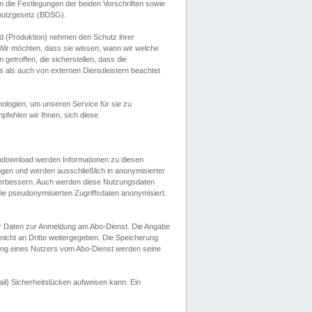
 die Festlegungen der beiden Vorschriften sowie
hutzgesetz (BDSG).
 (Produktion) nehmen den Schutz ihrer
ir möchten, dass sie wissen, wann wir welche
etroffen, die sicherstellen, dass die
 als auch von externen Dienstleistern beachtet
ologien, um unseren Service für sie zu
fehlen wir Ihnen, sich diese
endownload werden Informationen zu diesen
ogen und werden ausschließlich in anonymisierter
verbessern. Auch werden diese Nutzungsdaten
ie pseudonymisierten Zugriffsdaten anonymisiert.
her Daten zur Anmeldung am Abo-Dienst. Die Angabe
 nicht an Dritte weitergegeben. Die Speicherung
dung eines Nutzers vom Abo-Dienst werden seine
il) Sicherheitslücken aufweisen kann. Ein