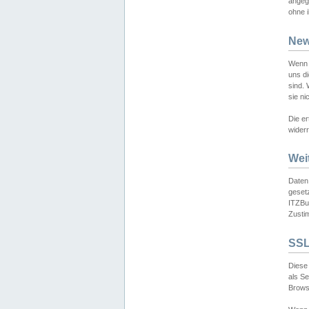
angeg
ohne i
New
Wenn 
uns d
sind.
sie ni
Die er
widerr
Wei
Daten,
gesetz
ITZBun
Zusti
SSL
Diese 
als S
Browse