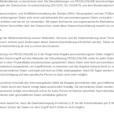
s Mediendienste zu bezeichnen sind. Die Dienstleistungen von PEGELONLINE berücksichtigen
egeln der Datenschutz-Grundverordnung (DS-GVO, EU 2016/679) und dem Bundesdatensc
asserstraßen- und Schifffahrtsverwaltung des Bundes (WSV, Herausgeber) und das ITZBund
nenbezogenen Daten sehr ernst und behandeln ihre personenbezogenen Daten vertraulich. W
 erheben und wie wir sie verwenden. Wir haben technische und organisatorische Maßnahmen g
zlichen Vorschriften über den Datenschutz sowie diese Datenschutzerklärung sowohl von uns
n.
ge der Weiterentwicklung unserer Webseiten, Services und der Implementierung neuer Techn
ssern, können auch Änderungen dieser Datenschutzerklärung erforderlich werden. Daher emp
schutzerklärung ab und zu erneut durchzulesen.
utzung von PEGELONLINE ist in der Regel ohne Angabe personenbezogener Daten möglich.
edem Nutzerzugriff auf eine Webseite der Dienstleistung PEGELONLINE sowie für jeden Dat
en in einer Protokolldatei pseudonymisiert gespeichert. Diese Daten sind nicht personenbez
statistisch ausgewertet, um Zugriffstrends zu erkennen und das Angebot entsprechend zu 
mit persönlichen Daten verknüpft und nicht an Dritte weitergegeben. Nach 60 Tagen werden d
ückverfolgung auf eine spezifische Person ist dann nicht mehr möglich.
Ausnahme innerhalb des Internetangebotes bildet die Eingabe persönlicher oder geschäftlic
 Daten durch den Nutzer erfolgt dabei ausdrücklich freiwillig. Die persönlichen Daten werden
asswortes erfolgt verschlüsselt und ist für keine Person im Klartext einsehbar. Nach Abmel
lichen oder geschäftlichen Daten unmittelbar gelöscht.
isen darauf hin, dass die Datenübertragung im Internet (z.B. bei der Kommunikation per E-Ma
loser Schutz der Daten vor dem Zugriff durch Dritte ist nicht möglich.