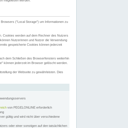
tten mitgelesen werden.
Browsers ("Local Storage") um Informationen zu
n. Cookies werden auf dem Rechner des Nutzers
 können Nutzerinnen und Nutzer die Verwendung
ereits gespeicherte Cookies können jederzeit
nach dem Schließen des Browserfensters weiterhin
e" können jederzeit im Browser gelöscht werden.
stellung der Webseite zu gewährleisten. Dies
Anwendungsservers
reich
von PEGELONLINE erforderlich
zung
rver gültig und wird nicht über verschiedene
utzers oder einer sonstigen auf den tatsächlichen