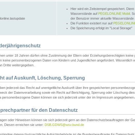
Hier wird ein Zeitstempel gespeichert. Dient
Wasserstände auf
PEGELONLINE Mobil
. S
lonline.lastupdate
der Benutzer immer aktuelle Wasserstände
Die Funktion existiert nur auf
PEGELONLINE
Die Speicherung erfolgt im "Local Storage"
derjährigenschutz
nen unter 18 Jahren dürfen ohne Zustimmung der Eltern oder Erziehungsberechtigten keine
n keine personenbezogenen Daten von Kindern und Jugendlichen angefordert. Wissentlich 
an Dritte weitergegeben.
ht auf Auskunft, Löschung, Sperrung
aben jederzeit das Recht auf unentgeltliche Auskunft über ihre gespeicherten personenbez
weck der Datenverarbeitung sowie ein Recht auf Berichtigung, Sperrung oder Löschung dies
 personenbezogene Daten können sie sich jederzeit unter der im Impressum angegebenen
prechpartner für den Datenschutz
ragen oder Hinweisen können sie sich jederzeit gern an den Datenschutzbeauftragten der Ge
n. Diesen erreichen sie unter:
DSB.GDWS@wsv.bund.de
ständige datenschutzrechtliche Aufsichtsbehörde ist die Bundesbeauftragte für Datenschutz u