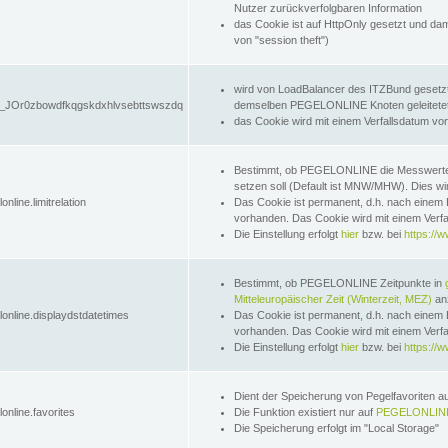
Nutzer zurückverfolgbaren Information
das Cookie ist auf HttpOnly gesetzt und dam
von "session theft")
wird von LoadBalancer des ITZBund gesetzt
JOr0zbowdfkqgskdxhlvsebttswszdq
demselben PEGELONLINE Knoten geleitetet w
das Cookie wird mit einem Verfallsdatum vo
Bestimmt, ob PEGELONLINE die Messwer
setzen soll (Default ist MNW/MHW). Dies wirk
online.limitrelation
Das Cookie ist permanent, d.h. nach einem 
vorhanden. Das Cookie wird mit einem Verfa
Die Einstellung erfolgt
hier
bzw. bei
https://w
Bestimmt, ob PEGELONLINE Zeitpunkte in
Mitteleuropäischer Zeit (Winterzeit, MEZ)
anz
lonline.displaydstdatetimes
Das Cookie ist permanent, d.h. nach einem 
vorhanden. Das Cookie wird mit einem Verfa
Die Einstellung erfolgt
hier
bzw. bei
https://w
Dient der Speicherung von Pegelfavoriten 
online.favorites
Die Funktion existiert nur auf
PEGELONLINE
Die Speicherung erfolgt im "Local Storage"