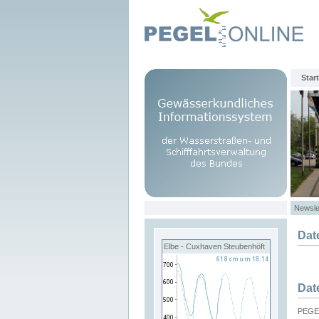
Start
Newsle
Dat
Elbe - Cuxhaven Steubenhöft
Dat
PEGEL