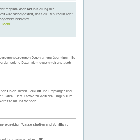
 der regelmäßigen Aktualisierung der
omit wird sichergestellt, dass die Benutzerin oder
 angezeigt bekommt.
 Mobil
 personenbezogenen Daten an uns übermitteln. Es
werden solche Daten nicht gesammelt und auch
ogenen Daten, deren Herkunft und Empfänger und
er Daten. Hierzu sowie zu weiteren Fragen zum
 Adresse an uns wenden.
neraldirektion Wasserstraßen und Schifffahrt
nd Informationsfreiheit (BfDI).