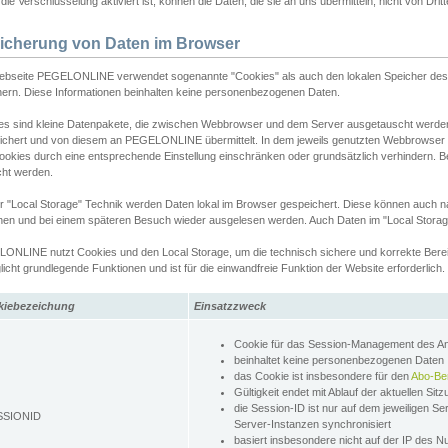
ie Verschlüsselung aktiviert ist, können die Daten, die sie an uns übermitteln, nicht von Dri
icherung von Daten im Browser
ebseite PEGELONLINE verwendet sogenannte "Cookies" als auch den lokalen Speicher des 
hern. Diese Informationen beinhalten keine personenbezogenen Daten.
es sind kleine Datenpakete, die zwischen Webbrowser und dem Server ausgetauscht werde
ichert und von diesem an PEGELONLINE übermittelt. In dem jeweils genutzten Webbrowser
ookies durch eine entsprechende Einstellung einschränken oder grundsätzlich verhindern. B
cht werden.
er "Local Storage" Technik werden Daten lokal im Browser gespeichert. Diese können auch 
hen und bei einem späteren Besuch wieder ausgelesen werden. Auch Daten im "Local Storag
ONLINE nutzt Cookies und den Local Storage, um die technisch sichere und korrekte Bereit
icht grundlegende Funktionen und ist für die einwandfreie Funktion der Website erforderlich.
kiebezeichung
Einsatzzweck
Cookie für das Session-Management des 
beinhaltet keine personenbezogenen Daten
das Cookie ist insbesondere für den
Abo-Be
Gültigkeit endet mit Ablauf der aktuellen Sit
die Session-ID ist nur auf dem jeweiligen Se
SSIONID
Server-Instanzen synchronisiert
basiert insbesondere nicht auf der IP des N