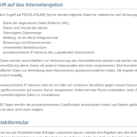
riff auf das Internetangebot
edem Zugriff auf PEGELONLINE Server werden folgende Daten für statistische und Sicherun
Name der abgerufenen Datei (Referrer URL)
Datum und Uhrzeit des Abrufs
Übertragene Datenmenge
Meldung, ob der Abruf erfolgreich war
Browsertyp und Browserversion
verwendetes Betriebssystem
pseudonymisierte IP-Adresse des zugreifenden Hostsystems
 Daten werden ausschließlich zur Verbesserung des Internetdienstes genutzt und werden ni
menführung dieser Daten mit anderen Datenquellen wird nicht vorgenommen. Eine Ausnahme 
äftlicher Daten zur Anmeldung eines Abonnements gewässerkundlicher Daten. Die Angabe die
cklich freiwillig.
seudonymisierte IP-Adresse wird nur im Falle von schweren Verstößen gegen unsere Nutzun
Zugriffsversuchen auf unsere Server ausgewertet. Dabei wird das Recht vorbehalten, unter Z
rsonenbezogenen Daten zu veranlassen.
60 Tagen werden die pseudonymisierten Zugriffsdaten anonymisiert sowie Log-Dateien gelösc
 ist dann nicht mehr möglich.
taktformular
sie uns per Kontaktformular Anfragen zukommen lassen, werden ihre Angaben aus dem Anfrag