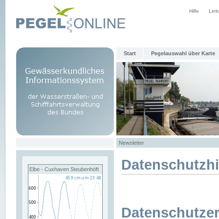
Hilfe
Link
Start
Pegelauswahl über Karte
Newsletter
Datenschutzh
Elbe - Cuxhaven Steubenhöft
Datenschutzer