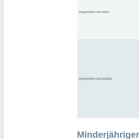
pegelonline.favorites
pegelonline.lastupdate
Minderjährige