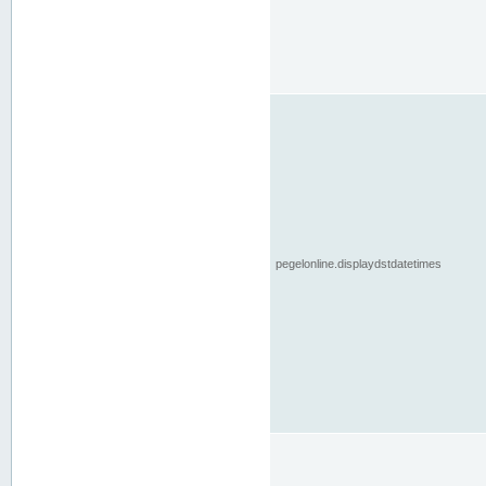
pegelonline.displaydstdatetimes