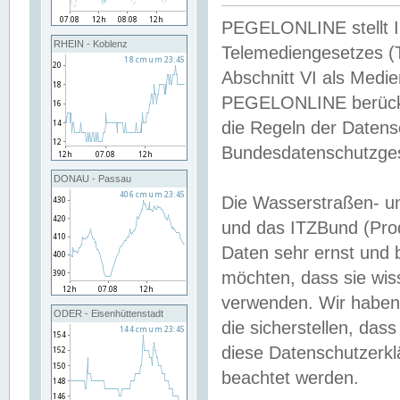
PEGELONLINE stellt Inh
RHEIN - Koblenz
Telemediengesetzes (
Abschnitt VI als Medie
PEGELONLINE berücksi
die Regeln der Date
Bundesdatenschutzge
DONAU - Passau
Die Wasserstraßen- u
und das ITZBund (Pro
Daten sehr ernst und 
möchten, dass sie wis
verwenden. Wir haben
ODER - Eisenhüttenstadt
die sicherstellen, das
diese Datenschutzerkl
beachtet werden.