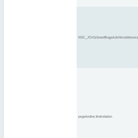
NSC_JOr0zbowdfkqgskdxhlvsebttsws
pegelonline.limitrelation