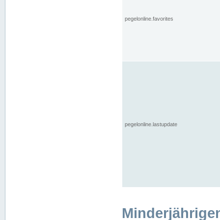
pegelonline.favorites
pegelonline.lastupdate
Minderjährige