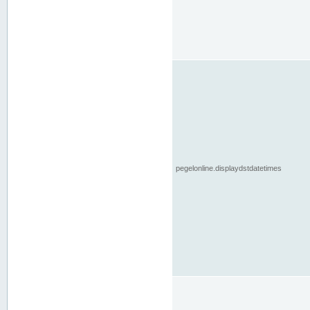
pegelonline.displaydstdatetimes