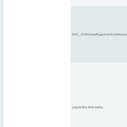
NSC_JOr0zbowdfkqgskdxhlvsebttsws
pegelonline.limitrelation