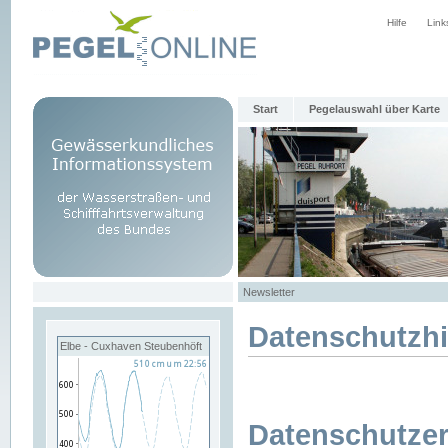
Hilfe
Link
Start
Pegelauswahl über Karte
Newsletter
Datenschutzh
Elbe - Cuxhaven Steubenhöft
Datenschutzer