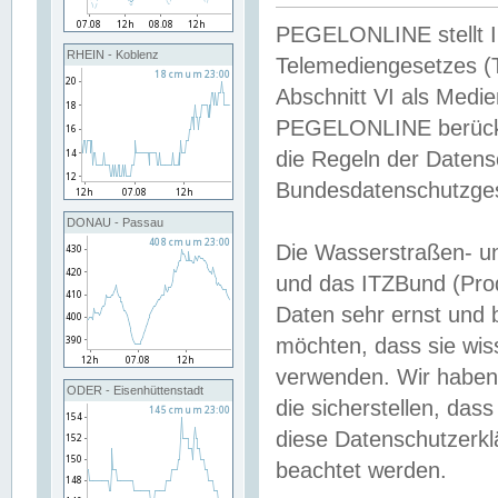
PEGELONLINE stellt Inh
RHEIN - Koblenz
Telemediengesetzes (
Abschnitt VI als Medie
PEGELONLINE berücksi
die Regeln der Date
Bundesdatenschutzge
DONAU - Passau
Die Wasserstraßen- u
und das ITZBund (Pro
Daten sehr ernst und 
möchten, dass sie wis
verwenden. Wir haben
ODER - Eisenhüttenstadt
die sicherstellen, das
diese Datenschutzerkl
beachtet werden.