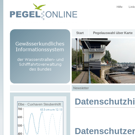
Hilfe
Link
Start
Pegelauswahl über Karte
Newsletter
Datenschutzh
Elbe - Cuxhaven Steubenhöft
Datenschutzer