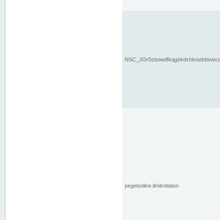
NSC_JOr0zbowdfkqgskdxhlvsebttsws
pegelonline.limitrelation