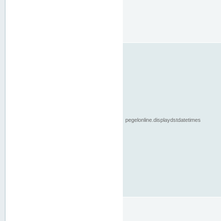
pegelonline.displaydstdatetimes