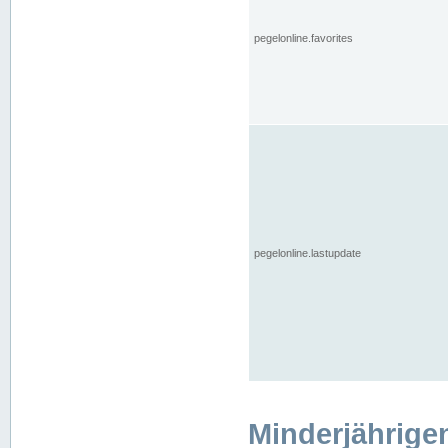
pegelonline.favorites
pegelonline.lastupdate
Minderjährige