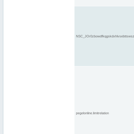
NSC_JOr0zbowdfkqgskdxhlvsebttsws
pegelonline.limitrelation