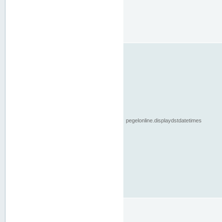
pegelonline.displaydstdatetimes