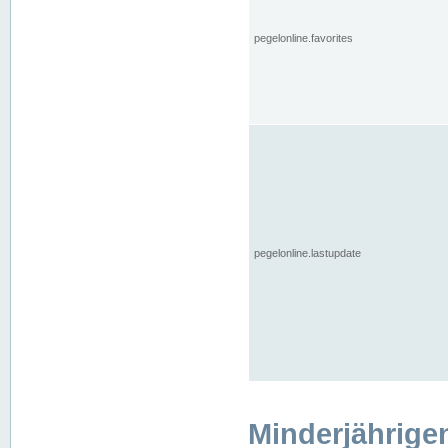
pegelonline.favorites
pegelonline.lastupdate
Minderjährige