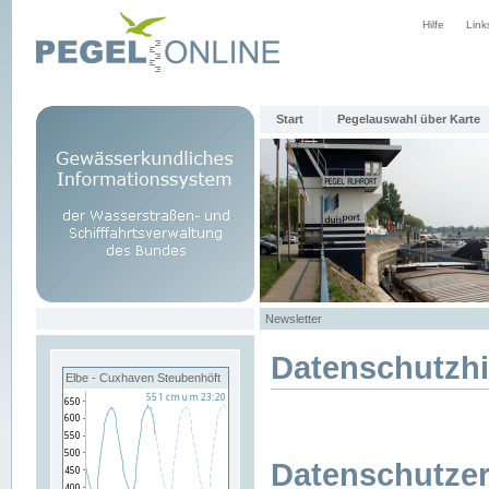
Hilfe
Link
Start
Pegelauswahl über Karte
Newsletter
Datenschutzh
Elbe - Cuxhaven Steubenhöft
Datenschutzer