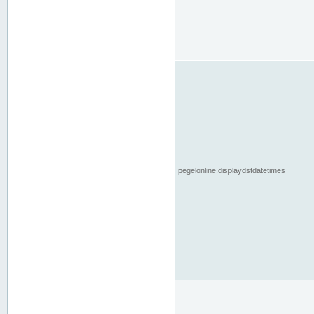
pegelonline.displaydstdatetimes