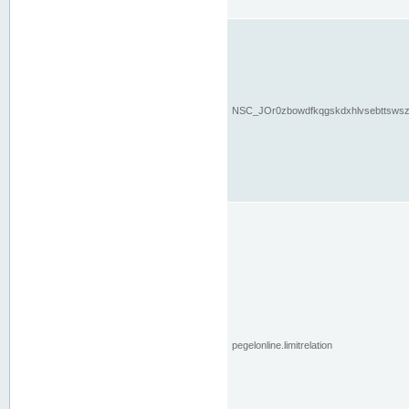
NSC_JOr0zbowdfkqgskdxhlvsebttsws
pegelonline.limitrelation