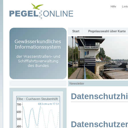
Hilfe
Link
Start
Pegelauswahl über Karte
Newsletter
Datenschutzh
Elbe - Cuxhaven Steubenhöft
Datenschutzer