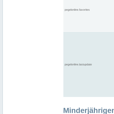
pegelonline.favorites
pegelonline.lastupdate
Minderjährige