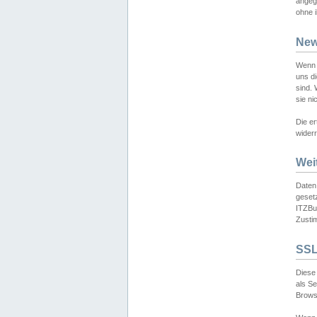
angeg
ohne i
New
Wenn 
uns d
sind.
sie ni
Die er
widerr
Wei
Daten,
gesetz
ITZBun
Zusti
SSL
Diese 
als S
Browse