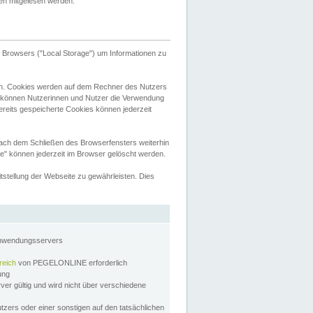
tten mitgelesen werden.
Browsers ("Local Storage") um Informationen zu
n. Cookies werden auf dem Rechner des Nutzers
 können Nutzerinnen und Nutzer die Verwendung
ereits gespeicherte Cookies können jederzeit
nach dem Schließen des Browserfensters weiterhin
e" können jederzeit im Browser gelöscht werden.
stellung der Webseite zu gewährleisten. Dies
Anwendungsservers
reich
von PEGELONLINE erforderlich
zung
rver gültig und wird nicht über verschiedene
utzers oder einer sonstigen auf den tatsächlichen