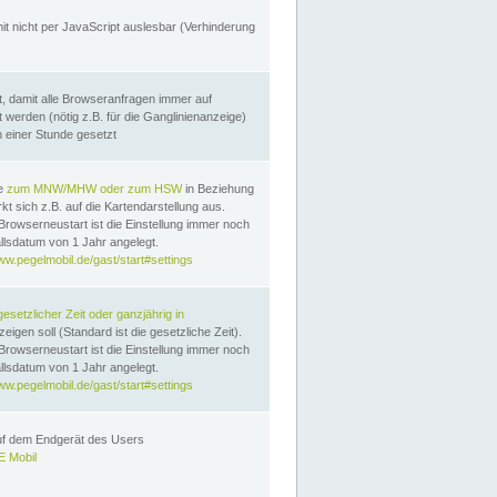
it nicht per JavaScript auslesbar (Verhinderung
, damit alle Browseranfragen immer auf
erden (nötig z.B. für die Ganglinienanzeige)
n einer Stunde gesetzt
te
zum MNW/MHW oder zum HSW
in Beziehung
t sich z.B. auf die Kartendarstellung aus.
Browserneustart ist die Einstellung immer noch
llsdatum von 1 Jahr angelegt.
ww.pegelmobil.de/gast/start#settings
gesetzlicher Zeit oder ganzjährig in
eigen soll (Standard ist die gesetzliche Zeit).
Browserneustart ist die Einstellung immer noch
llsdatum von 1 Jahr angelegt.
ww.pegelmobil.de/gast/start#settings
auf dem Endgerät des Users
 Mobil