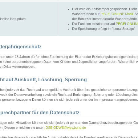
Hier wird ein Zeitstempel gespeichert. Dient
Wasserstände auf
PEGELONLINE Mobil
. S
lonline.lastupdate
der Benutzer immer aktuelle Wasserstände
Die Funktion existiert nur auf
PEGELONLINE
Die Speicherung erfolgt im "Local Storage"
derjährigenschutz
nen unter 18 Jahren dürfen ohne Zustimmung der Eltern oder Erziehungsberechtigten keine
n keine personenbezogenen Daten von Kindern und Jugendlichen angefordert. Wissentlich 
an Dritte weitergegeben.
ht auf Auskunft, Löschung, Sperrung
aben jederzeit das Recht auf unentgeltliche Auskunft über ihre gespeicherten personenbez
weck der Datenverarbeitung sowie ein Recht auf Berichtigung, Sperrung oder Löschung dies
 personenbezogene Daten können sie sich jederzeit unter der im Impressum angegebenen
prechpartner für den Datenschutz
ragen oder Hinweisen können sie sich jederzeit gern an den Datenschutzbeauftragten der Ge
n. Diesen erreichen sie unter:
DSB.GDWS@wsv.bund.de
ständige datenschutzrechtliche Aufsichtsbehörde ist die Bundesbeauftragte für Datenschutz u