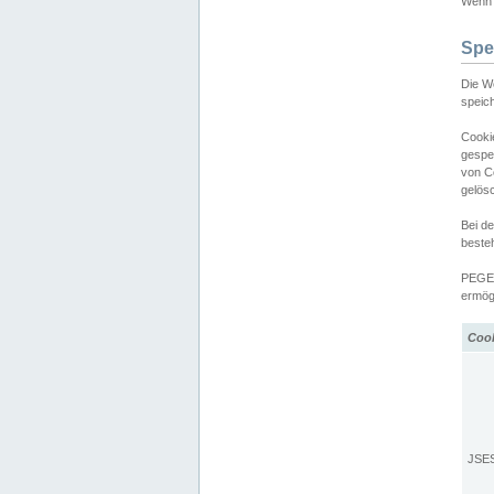
Wenn d
Spe
Die W
speic
Cooki
gespe
von C
gelös
Bei d
beste
PEGEL
ermögl
Coo
JSE