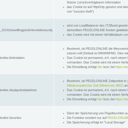
Nutzer zurückverfolgbaren Information
das Cookie ist auf HttpOnly gesetzt und dam
von "session theft")
wird von LoadBalancer des ITZBund gesetzt
JOr0zbowdfkqgskdxhlvsebttswszdq
demselben PEGELONLINE Knoten geleitetet w
das Cookie wird mit einem Verfallsdatum vo
Bestimmt, ob PEGELONLINE die Messwer
setzen soll (Default ist MNW/MHW). Dies wirk
online.limitrelation
Das Cookie ist permanent, d.h. nach einem 
vorhanden. Das Cookie wird mit einem Verfa
Die Einstellung erfolgt
hier
bzw. bei
https://w
Bestimmt, ob PEGELONLINE Zeitpunkte in
Mitteleuropäischer Zeit (Winterzeit, MEZ)
anz
lonline.displaydstdatetimes
Das Cookie ist permanent, d.h. nach einem 
vorhanden. Das Cookie wird mit einem Verfa
Die Einstellung erfolgt
hier
bzw. bei
https://w
Dient der Speicherung von Pegelfavoriten 
online.favorites
Die Funktion existiert nur auf
PEGELONLINE
Die Speicherung erfolgt im "Local Storage"