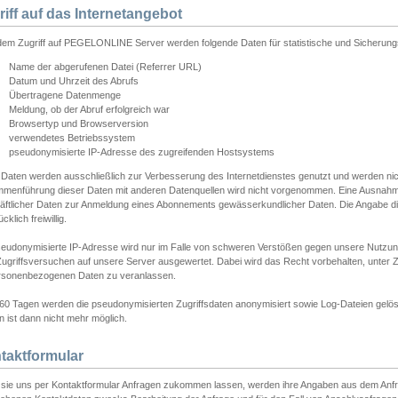
riff auf das Internetangebot
edem Zugriff auf PEGELONLINE Server werden folgende Daten für statistische und Sicherun
Name der abgerufenen Datei (Referrer URL)
Datum und Uhrzeit des Abrufs
Übertragene Datenmenge
Meldung, ob der Abruf erfolgreich war
Browsertyp und Browserversion
verwendetes Betriebssystem
pseudonymisierte IP-Adresse des zugreifenden Hostsystems
 Daten werden ausschließlich zur Verbesserung des Internetdienstes genutzt und werden ni
menführung dieser Daten mit anderen Datenquellen wird nicht vorgenommen. Eine Ausnahme 
äftlicher Daten zur Anmeldung eines Abonnements gewässerkundlicher Daten. Die Angabe die
cklich freiwillig.
seudonymisierte IP-Adresse wird nur im Falle von schweren Verstößen gegen unsere Nutzun
Zugriffsversuchen auf unsere Server ausgewertet. Dabei wird das Recht vorbehalten, unter Z
rsonenbezogenen Daten zu veranlassen.
60 Tagen werden die pseudonymisierten Zugriffsdaten anonymisiert sowie Log-Dateien gelösc
 ist dann nicht mehr möglich.
taktformular
sie uns per Kontaktformular Anfragen zukommen lassen, werden ihre Angaben aus dem Anfrag