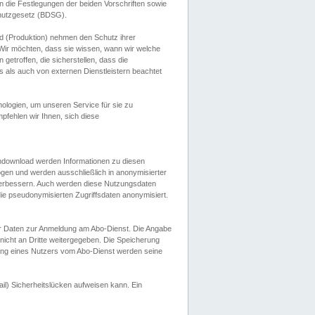
 die Festlegungen der beiden Vorschriften sowie
hutzgesetz (BDSG).
 (Produktion) nehmen den Schutz ihrer
ir möchten, dass sie wissen, wann wir welche
etroffen, die sicherstellen, dass die
 als auch von externen Dienstleistern beachtet
ologien, um unseren Service für sie zu
fehlen wir Ihnen, sich diese
endownload werden Informationen zu diesen
ogen und werden ausschließlich in anonymisierter
verbessern. Auch werden diese Nutzungsdaten
ie pseudonymisierten Zugriffsdaten anonymisiert.
her Daten zur Anmeldung am Abo-Dienst. Die Angabe
 nicht an Dritte weitergegeben. Die Speicherung
dung eines Nutzers vom Abo-Dienst werden seine
il) Sicherheitslücken aufweisen kann. Ein