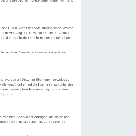
ei uns gespeichert. Diese Daten geben wir nicht
 eine E-Mail-Adresse sowie Informationen, welche
it dem Empfang des Newsletters einverstanden
sand der angeforderten Informationen und geben
 Versand des Newsletters können sie jederzeit
, werden an Dritte nur übermittelt, soweit dies
lle von Angriffen auf die Internetinfrastruktur des
Beantwortung ihrer Fragen erfolgt nur mit ihrer
gt nicht.
, wie zum Beispiel der Anfragen, die sie an uns
erkennen sie daran, dass die Adresszeile des