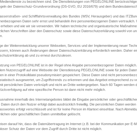
s Mediendienste zu bezeichnen sind. Die Dienstleistungen von PEGELONLINE berücksichtigen
egeln der Datenschutz-Grundverordnung (DS-GVO, EU 2016/679) und dem Bundesdatensc
asserstraßen- und Schifffahrtsverwaltung des Bundes (WSV, Herausgeber) und das ITZBund
nenbezogenen Daten sehr ernst und behandeln ihre personenbezogenen Daten vertraulich. W
 erheben und wie wir sie verwenden. Wir haben technische und organisatorische Maßnahmen g
zlichen Vorschriften über den Datenschutz sowie diese Datenschutzerklärung sowohl von uns
n.
ge der Weiterentwicklung unserer Webseiten, Services und der Implementierung neuer Techn
ssern, können auch Änderungen dieser Datenschutzerklärung erforderlich werden. Daher emp
schutzerklärung ab und zu erneut durchzulesen.
utzung von PEGELONLINE ist in der Regel ohne Angabe personenbezogener Daten möglich.
edem Nutzerzugriff auf eine Webseite der Dienstleistung PEGELONLINE sowie für jeden Dat
en in einer Protokolldatei pseudonymisiert gespeichert. Diese Daten sind nicht personenbez
statistisch ausgewertet, um Zugriffstrends zu erkennen und das Angebot entsprechend zu 
mit persönlichen Daten verknüpft und nicht an Dritte weitergegeben. Nach 60 Tagen werden d
ückverfolgung auf eine spezifische Person ist dann nicht mehr möglich.
Ausnahme innerhalb des Internetangebotes bildet die Eingabe persönlicher oder geschäftlic
 Daten durch den Nutzer erfolgt dabei ausdrücklich freiwillig. Die persönlichen Daten werden
asswortes erfolgt verschlüsselt und ist für keine Person im Klartext einsehbar. Nach Abmel
lichen oder geschäftlichen Daten unmittelbar gelöscht.
isen darauf hin, dass die Datenübertragung im Internet (z.B. bei der Kommunikation per E-Ma
loser Schutz der Daten vor dem Zugriff durch Dritte ist nicht möglich.