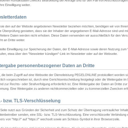
ebenen Kontaktdaten zwecks Bearbeitung der Anfrage und für den Fall von Anschlussfragen b
hre Einwilligung weiter.
sletterdaten
sie den auf der Website angebotenen Newsletter beziehen möchten, benötigen wir von Ihnen
ie Überprüfung gestatten, dass sie der Inhaber der angegebenen E-Mail-Adresse sind und m
 Weitere Daten werden nicht erhoben. Diese Daten verwenden wir ausschließlich für den Ver
cht an Dritte weiter.
teilte Einwilligung zur Speicherung der Daten, der E-Mail-Adresse sowie deren Nutzung zum
ufen, etwa über den "Newsletter kündigen"-Link im Newsletter oder auf der Webseite.
tergabe personenbezogener Daten an Dritte
 die beim Zugriff auf eine Webseite der Dienstleistung PEGELONLINE protokolliert worden sind
lich vorgeschrieben ist, durch eine Gerichtsentscheidung festgelegt oder die Weitergabe im Fa
d zur Rechts- oder Strafverfolgung erforderlich ist. Eine Weitergabe der Daten an Dritte zur 
mmung. Eine Weitergabe zu anderen nichtkommerziellen oder zu kommerziellen Zwecken erfol
- bzw. TLS-Verschlüsselung
Seite nutzt aus Gründen der Sicherheit und zum Schutz der Übertragung vertraulicher Inhalte
eitenbetreiber senden, eine SSL- bzw. TLS-Verschlüsselung. Eine verschlüsselte Verbindung 
rs von "http://" auf "https://" wechselt sowie am Schloss-Symbol in ihrer Browserzeile.