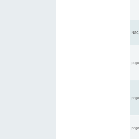
NSC_
pegel
pege
pegel