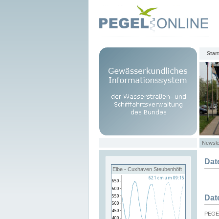
Start
Newsle
Dat
Elbe - Cuxhaven Steubenhöft
Dat
PEGEL