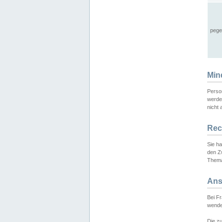
pege
Min
Perso
werde
nicht 
Rec
Sie h
den Z
Thema
Ans
Bei F
wende
Die zu