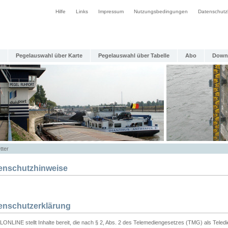
Hilfe
Links
Impressum
Nutzungsbedingungen
Datenschutz
Pegelauswahl über Karte
Pegelauswahl über Tabelle
Abo
Down
tter
enschutzhinweise
enschutzerklärung
ONLINE stellt Inhalte bereit, die nach § 2, Abs. 2 des Telemediengesetzes (TMG) als Teled