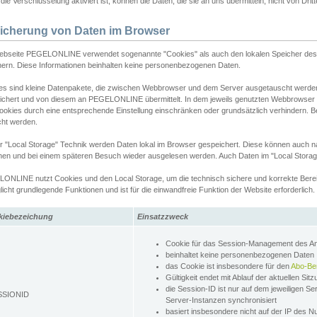
ie Verschlüsselung aktiviert ist, können die Daten, die sie an uns übermitteln, nicht von Dri
icherung von Daten im Browser
ebseite PEGELONLINE verwendet sogenannte "Cookies" als auch den lokalen Speicher des 
hern. Diese Informationen beinhalten keine personenbezogenen Daten.
es sind kleine Datenpakete, die zwischen Webbrowser und dem Server ausgetauscht werde
ichert und von diesem an PEGELONLINE übermittelt. In dem jeweils genutzten Webbrowser
ookies durch eine entsprechende Einstellung einschränken oder grundsätzlich verhindern. B
cht werden.
er "Local Storage" Technik werden Daten lokal im Browser gespeichert. Diese können auch 
hen und bei einem späteren Besuch wieder ausgelesen werden. Auch Daten im "Local Storag
ONLINE nutzt Cookies und den Local Storage, um die technisch sichere und korrekte Bereit
icht grundlegende Funktionen und ist für die einwandfreie Funktion der Website erforderlich.
kiebezeichung
Einsatzzweck
Cookie für das Session-Management des 
beinhaltet keine personenbezogenen Daten
das Cookie ist insbesondere für den
Abo-Be
Gültigkeit endet mit Ablauf der aktuellen Sit
die Session-ID ist nur auf dem jeweiligen Se
SSIONID
Server-Instanzen synchronisiert
basiert insbesondere nicht auf der IP des N