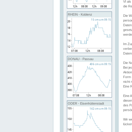
VI al
die R
RHEIN - Koblenz
Die W
perso
Daten
geset
werde
Im Zu
verbe
Daten
DONAU - Passau
Die N
Bei j
Aktion
Form 
nicht 
Eine R
Eine 
dieser
ODER - Eisenhüttenstadt
des P
persön
Wir we
lücken