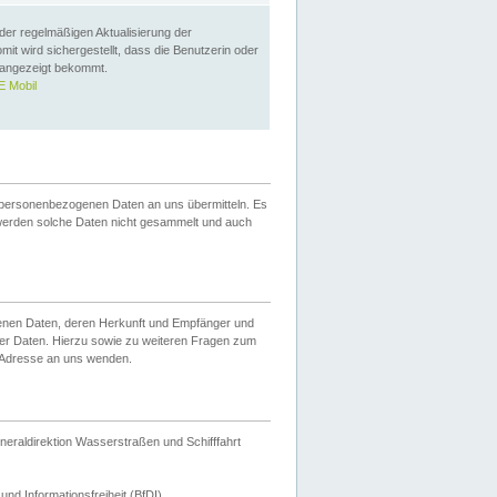
 der regelmäßigen Aktualisierung der
omit wird sichergestellt, dass die Benutzerin oder
 angezeigt bekommt.
 Mobil
 personenbezogenen Daten an uns übermitteln. Es
werden solche Daten nicht gesammelt und auch
ogenen Daten, deren Herkunft und Empfänger und
er Daten. Hierzu sowie zu weiteren Fragen zum
 Adresse an uns wenden.
neraldirektion Wasserstraßen und Schifffahrt
nd Informationsfreiheit (BfDI).