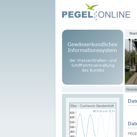
Start
Newsle
Dat
Elbe - Cuxhaven Steubenhöft
Dat
PEGEL