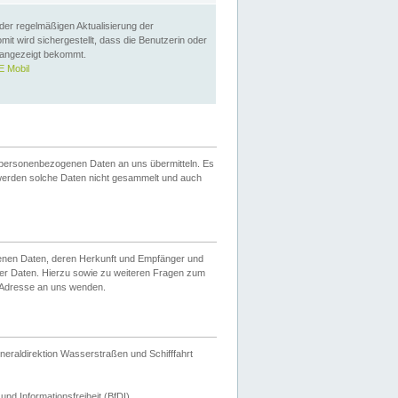
 der regelmäßigen Aktualisierung der
omit wird sichergestellt, dass die Benutzerin oder
 angezeigt bekommt.
 Mobil
 personenbezogenen Daten an uns übermitteln. Es
werden solche Daten nicht gesammelt und auch
ogenen Daten, deren Herkunft und Empfänger und
er Daten. Hierzu sowie zu weiteren Fragen zum
 Adresse an uns wenden.
neraldirektion Wasserstraßen und Schifffahrt
nd Informationsfreiheit (BfDI).