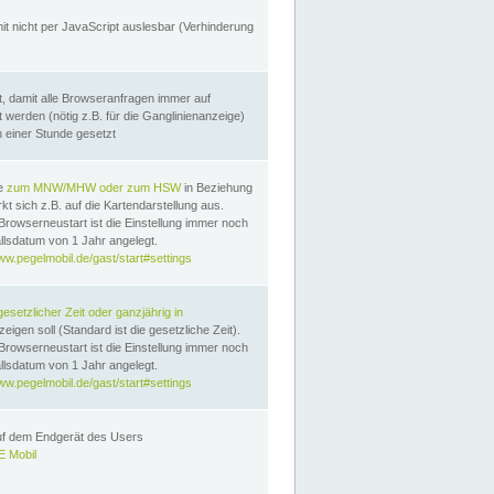
it nicht per JavaScript auslesbar (Verhinderung
, damit alle Browseranfragen immer auf
erden (nötig z.B. für die Ganglinienanzeige)
n einer Stunde gesetzt
te
zum MNW/MHW oder zum HSW
in Beziehung
t sich z.B. auf die Kartendarstellung aus.
Browserneustart ist die Einstellung immer noch
llsdatum von 1 Jahr angelegt.
ww.pegelmobil.de/gast/start#settings
gesetzlicher Zeit oder ganzjährig in
eigen soll (Standard ist die gesetzliche Zeit).
Browserneustart ist die Einstellung immer noch
llsdatum von 1 Jahr angelegt.
ww.pegelmobil.de/gast/start#settings
auf dem Endgerät des Users
 Mobil