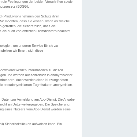
 die Festlegungen der beiden Vorschriften sowie
hutzgesetz (BDSG).
 (Produktion) nehmen den Schutz ihrer
ir möchten, dass sie wissen, wann wir welche
etroffen, die sicherstellen, dass die
 als auch von externen Dienstleistern beachtet
ologien, um unseren Service für sie zu
fehlen wir Ihnen, sich diese
endownload werden Informationen zu diesen
ogen und werden ausschließlich in anonymisierter
verbessern. Auch werden diese Nutzungsdaten
ie pseudonymisierten Zugriffsdaten anonymisiert.
her Daten zur Anmeldung am Abo-Dienst. Die Angabe
 nicht an Dritte weitergegeben. Die Speicherung
dung eines Nutzers vom Abo-Dienst werden seine
il) Sicherheitslücken aufweisen kann. Ein