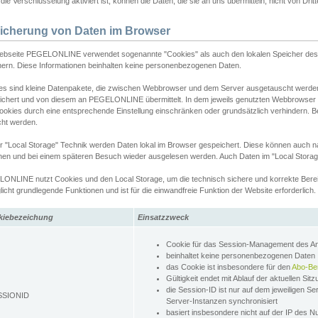
ie Verschlüsselung aktiviert ist, können die Daten, die sie an uns übermitteln, nicht von Dri
icherung von Daten im Browser
ebseite PEGELONLINE verwendet sogenannte "Cookies" als auch den lokalen Speicher des 
hern. Diese Informationen beinhalten keine personenbezogenen Daten.
es sind kleine Datenpakete, die zwischen Webbrowser und dem Server ausgetauscht werde
ichert und von diesem an PEGELONLINE übermittelt. In dem jeweils genutzten Webbrowser
ookies durch eine entsprechende Einstellung einschränken oder grundsätzlich verhindern. B
cht werden.
er "Local Storage" Technik werden Daten lokal im Browser gespeichert. Diese können auch 
hen und bei einem späteren Besuch wieder ausgelesen werden. Auch Daten im "Local Storag
ONLINE nutzt Cookies und den Local Storage, um die technisch sichere und korrekte Bereit
icht grundlegende Funktionen und ist für die einwandfreie Funktion der Website erforderlich.
kiebezeichung
Einsatzzweck
Cookie für das Session-Management des 
beinhaltet keine personenbezogenen Daten
das Cookie ist insbesondere für den
Abo-Be
Gültigkeit endet mit Ablauf der aktuellen Sit
die Session-ID ist nur auf dem jeweiligen Se
SSIONID
Server-Instanzen synchronisiert
basiert insbesondere nicht auf der IP des N