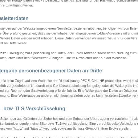
ebenen Kontaktdaten zwecks Bearbeitung der Anfrage und für den Fall von Anschlussfragen b
hre Einwilligung weiter.
sletterdaten
sie den auf der Website angebotenen Newsletter beziehen möchten, benötigen wir von Ihnen
ie Überprüfung gestatten, dass sie der Inhaber der angegebenen E-Mail-Adresse sind und m
 Weitere Daten werden nicht erhoben. Diese Daten verwenden wir ausschließlich für den Ver
cht an Dritte weiter.
teilte Einwilligung zur Speicherung der Daten, der E-Mail-Adresse sowie deren Nutzung zum
ufen, etwa über den "Newsletter kündigen"-Link im Newsletter oder auf der Webseite.
tergabe personenbezogener Daten an Dritte
 die beim Zugriff auf eine Webseite der Dienstleistung PEGELONLINE protokolliert worden sind
lich vorgeschrieben ist, durch eine Gerichtsentscheidung festgelegt oder die Weitergabe im Fa
d zur Rechts- oder Strafverfolgung erforderlich ist. Eine Weitergabe der Daten an Dritte zur 
mmung. Eine Weitergabe zu anderen nichtkommerziellen oder zu kommerziellen Zwecken erfol
- bzw. TLS-Verschlüsselung
Seite nutzt aus Gründen der Sicherheit und zum Schutz der Übertragung vertraulicher Inhalte
eitenbetreiber senden, eine SSL- bzw. TLS-Verschlüsselung. Eine verschlüsselte Verbindung 
rs von "http://" auf "https://" wechselt sowie am Schloss-Symbol in ihrer Browserzeile.