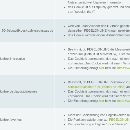
Nutzer zurückverfolgbaren Information
das Cookie ist auf HttpOnly gesetzt und dam
von "session theft")
wird von LoadBalancer des ITZBund gesetzt
JOr0zbowdfkqgskdxhlvsebttswszdq
demselben PEGELONLINE Knoten geleitetet w
das Cookie wird mit einem Verfallsdatum vo
Bestimmt, ob PEGELONLINE die Messwer
setzen soll (Default ist MNW/MHW). Dies wirk
online.limitrelation
Das Cookie ist permanent, d.h. nach einem 
vorhanden. Das Cookie wird mit einem Verfa
Die Einstellung erfolgt
hier
bzw. bei
https://w
Bestimmt, ob PEGELONLINE Zeitpunkte in
Mitteleuropäischer Zeit (Winterzeit, MEZ)
anz
lonline.displaydstdatetimes
Das Cookie ist permanent, d.h. nach einem 
vorhanden. Das Cookie wird mit einem Verfa
Die Einstellung erfolgt
hier
bzw. bei
https://w
Dient der Speicherung von Pegelfavoriten 
online.favorites
Die Funktion existiert nur auf
PEGELONLINE
Die Speicherung erfolgt im "Local Storage"