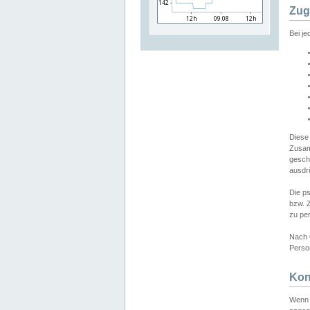
Zug
Bei j
Diese
Zusam
gesch
ausdrü
Die p
bzw. 
zu pe
Nach 
Person
Kon
Wenn 