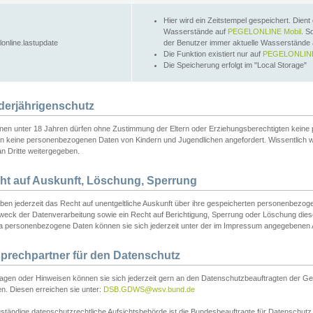
Hier wird ein Zeitstempel gespeichert. Dient
Wasserstände auf
PEGELONLINE Mobil
. S
lonline.lastupdate
der Benutzer immer aktuelle Wasserstände
Die Funktion existiert nur auf
PEGELONLINE
Die Speicherung erfolgt im "Local Storage"
derjährigenschutz
nen unter 18 Jahren dürfen ohne Zustimmung der Eltern oder Erziehungsberechtigten keine
n keine personenbezogenen Daten von Kindern und Jugendlichen angefordert. Wissentlich 
an Dritte weitergegeben.
ht auf Auskunft, Löschung, Sperrung
aben jederzeit das Recht auf unentgeltliche Auskunft über ihre gespeicherten personenbez
weck der Datenverarbeitung sowie ein Recht auf Berichtigung, Sperrung oder Löschung dies
 personenbezogene Daten können sie sich jederzeit unter der im Impressum angegebenen
prechpartner für den Datenschutz
ragen oder Hinweisen können sie sich jederzeit gern an den Datenschutzbeauftragten der Ge
n. Diesen erreichen sie unter:
DSB.GDWS@wsv.bund.de
ständige datenschutzrechtliche Aufsichtsbehörde ist die Bundesbeauftragte für Datenschutz u