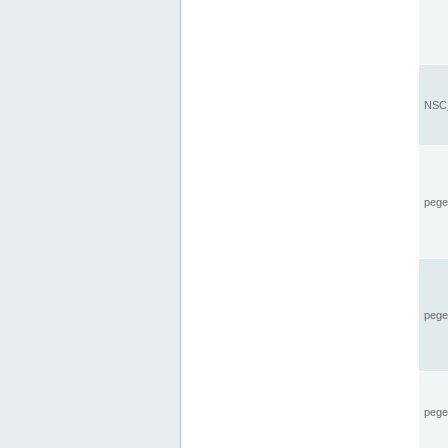
NSC_
pegel
pege
pegel