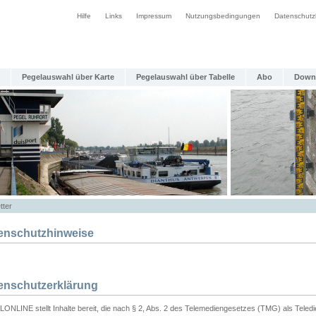
Hilfe
Links
Impressum
Nutzungsbedingungen
Datenschutz
Pegelauswahl über Karte
Pegelauswahl über Tabelle
Abo
Down
tter
enschutzhinweise
enschutzerklärung
ONLINE stellt Inhalte bereit, die nach § 2, Abs. 2 des Telemediengesetzes (TMG) als Teled