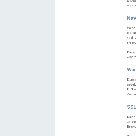
angeg
ohne i
New
Wenn 
uns d
sind.
sie ni
Die er
widerr
Wei
Daten,
gesetz
ITZBun
Zusti
SSL
Diese 
als S
Browse