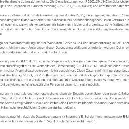
s Mediendienste zu bezeichnen sind. Die Dienstleistungen von PEGELONLINE berücksichtigen
egeln der Datenschutz-Grundverordnung (DS-GVO, EU 2016/679) und dem Bundesdatensc
asserstraßen- und Schifffahrtsverwaltung des Bundes (WSV, Herausgeber) und das ITZBund
nenbezogenen Daten sehr ernst und behandeln ihre personenbezogenen Daten vertraulich. W
 erheben und wie wir sie verwenden. Wir haben technische und organisatorische Maßnahmen g
zlichen Vorschriften über den Datenschutz sowie diese Datenschutzerklärung sowohl von uns
n.
ge der Weiterentwicklung unserer Webseiten, Services und der Implementierung neuer Techn
ssern, können auch Änderungen dieser Datenschutzerklärung erforderlich werden. Daher emp
schutzerklärung ab und zu erneut durchzulesen.
utzung von PEGELONLINE ist in der Regel ohne Angabe personenbezogener Daten möglich.
edem Nutzerzugriff auf eine Webseite der Dienstleistung PEGELONLINE sowie für jeden Dat
en in einer Protokolldatei pseudonymisiert gespeichert. Diese Daten sind nicht personenbez
statistisch ausgewertet, um Zugriffstrends zu erkennen und das Angebot entsprechend zu 
mit persönlichen Daten verknüpft und nicht an Dritte weitergegeben. Nach 60 Tagen werden d
ückverfolgung auf eine spezifische Person ist dann nicht mehr möglich.
Ausnahme innerhalb des Internetangebotes bildet die Eingabe persönlicher oder geschäftlic
 Daten durch den Nutzer erfolgt dabei ausdrücklich freiwillig. Die persönlichen Daten werden
asswortes erfolgt verschlüsselt und ist für keine Person im Klartext einsehbar. Nach Abmel
lichen oder geschäftlichen Daten unmittelbar gelöscht.
isen darauf hin, dass die Datenübertragung im Internet (z.B. bei der Kommunikation per E-Ma
loser Schutz der Daten vor dem Zugriff durch Dritte ist nicht möglich.