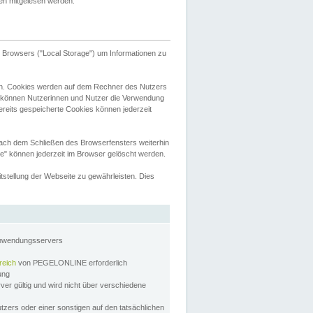
tten mitgelesen werden.
Browsers ("Local Storage") um Informationen zu
n. Cookies werden auf dem Rechner des Nutzers
 können Nutzerinnen und Nutzer die Verwendung
ereits gespeicherte Cookies können jederzeit
nach dem Schließen des Browserfensters weiterhin
e" können jederzeit im Browser gelöscht werden.
stellung der Webseite zu gewährleisten. Dies
Anwendungsservers
reich
von PEGELONLINE erforderlich
zung
rver gültig und wird nicht über verschiedene
utzers oder einer sonstigen auf den tatsächlichen