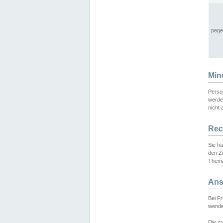
pege
Min
Perso
werde
nicht 
Rec
Sie h
den Z
Thema
Ans
Bei F
wende
Die zu