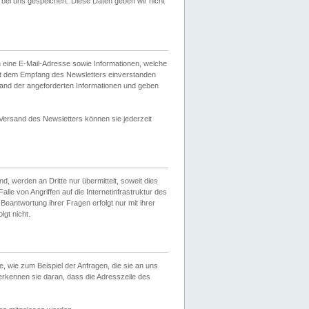
ei uns gespeichert. Diese Daten geben wir nicht
 eine E-Mail-Adresse sowie Informationen, welche
it dem Empfang des Newsletters einverstanden
sand der angeforderten Informationen und geben
 Versand des Newsletters können sie jederzeit
, werden an Dritte nur übermittelt, soweit dies
lle von Angriffen auf die Internetinfrastruktur des
Beantwortung ihrer Fragen erfolgt nur mit ihrer
gt nicht.
, wie zum Beispiel der Anfragen, die sie an uns
erkennen sie daran, dass die Adresszeile des