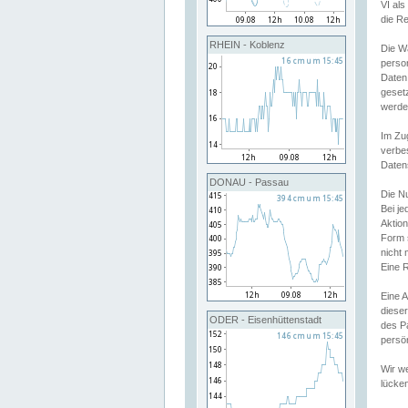
VI al
die R
RHEIN - Koblenz
Die W
perso
Daten
geset
werde
Im Zu
verbe
Daten
DONAU - Passau
Die N
Bei j
Aktion
Form 
nicht 
Eine R
Eine 
dieser
ODER - Eisenhüttenstadt
des P
persön
Wir we
lücken