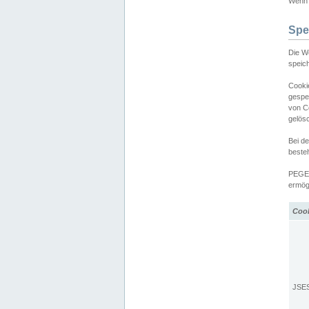
Wenn d
Spe
Die W
speic
Cooki
gespe
von C
gelös
Bei d
beste
PEGEL
ermögl
Coo
JSE