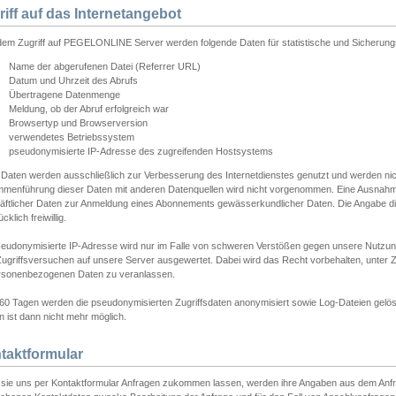
riff auf das Internetangebot
edem Zugriff auf PEGELONLINE Server werden folgende Daten für statistische und Sicherun
Name der abgerufenen Datei (Referrer URL)
Datum und Uhrzeit des Abrufs
Übertragene Datenmenge
Meldung, ob der Abruf erfolgreich war
Browsertyp und Browserversion
verwendetes Betriebssystem
pseudonymisierte IP-Adresse des zugreifenden Hostsystems
 Daten werden ausschließlich zur Verbesserung des Internetdienstes genutzt und werden ni
menführung dieser Daten mit anderen Datenquellen wird nicht vorgenommen. Eine Ausnahme 
äftlicher Daten zur Anmeldung eines Abonnements gewässerkundlicher Daten. Die Angabe die
cklich freiwillig.
seudonymisierte IP-Adresse wird nur im Falle von schweren Verstößen gegen unsere Nutzun
Zugriffsversuchen auf unsere Server ausgewertet. Dabei wird das Recht vorbehalten, unter Z
rsonenbezogenen Daten zu veranlassen.
60 Tagen werden die pseudonymisierten Zugriffsdaten anonymisiert sowie Log-Dateien gelösc
 ist dann nicht mehr möglich.
taktformular
sie uns per Kontaktformular Anfragen zukommen lassen, werden ihre Angaben aus dem Anfrag