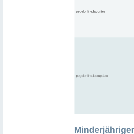
pegelonline.favorites
pegelonline.lastupdate
Minderjährige