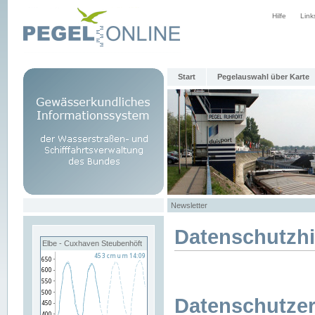
Hilfe
Link
Start
Pegelauswahl über Karte
Newsletter
Datenschutzh
Elbe - Cuxhaven Steubenhöft
Datenschutzer