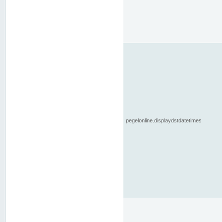
pegelonline.displaydstdatetimes