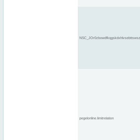
NSC_JOr0zbowdfkqgskdxhlvsebttsws
pegelonline.limitrelation