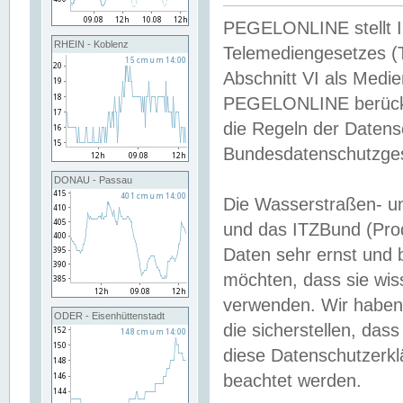
PEGELONLINE stellt Inh
RHEIN - Koblenz
Telemediengesetzes (
Abschnitt VI als Medie
PEGELONLINE berücksi
die Regeln der Date
Bundesdatenschutzge
DONAU - Passau
Die Wasserstraßen- u
und das ITZBund (Pro
Daten sehr ernst und 
möchten, dass sie wis
verwenden. Wir haben
ODER - Eisenhüttenstadt
die sicherstellen, das
diese Datenschutzerkl
beachtet werden.