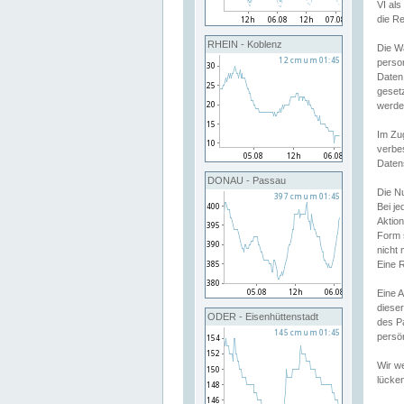
VI al
die R
RHEIN - Koblenz
Die W
perso
Daten
geset
werde
Im Zu
verbe
Daten
DONAU - Passau
Die N
Bei j
Aktion
Form 
nicht 
Eine R
Eine 
dieser
ODER - Eisenhüttenstadt
des P
persön
Wir we
lücken