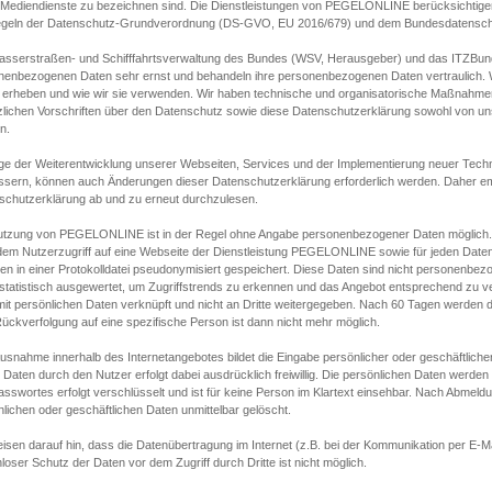
s Mediendienste zu bezeichnen sind. Die Dienstleistungen von PEGELONLINE berücksichtigen
egeln der Datenschutz-Grundverordnung (DS-GVO, EU 2016/679) und dem Bundesdatensc
asserstraßen- und Schifffahrtsverwaltung des Bundes (WSV, Herausgeber) und das ITZBund
nenbezogenen Daten sehr ernst und behandeln ihre personenbezogenen Daten vertraulich. W
 erheben und wie wir sie verwenden. Wir haben technische und organisatorische Maßnahmen g
zlichen Vorschriften über den Datenschutz sowie diese Datenschutzerklärung sowohl von uns
n.
ge der Weiterentwicklung unserer Webseiten, Services und der Implementierung neuer Techn
ssern, können auch Änderungen dieser Datenschutzerklärung erforderlich werden. Daher emp
schutzerklärung ab und zu erneut durchzulesen.
utzung von PEGELONLINE ist in der Regel ohne Angabe personenbezogener Daten möglich.
edem Nutzerzugriff auf eine Webseite der Dienstleistung PEGELONLINE sowie für jeden Dat
en in einer Protokolldatei pseudonymisiert gespeichert. Diese Daten sind nicht personenbez
statistisch ausgewertet, um Zugriffstrends zu erkennen und das Angebot entsprechend zu 
mit persönlichen Daten verknüpft und nicht an Dritte weitergegeben. Nach 60 Tagen werden d
ückverfolgung auf eine spezifische Person ist dann nicht mehr möglich.
Ausnahme innerhalb des Internetangebotes bildet die Eingabe persönlicher oder geschäftlic
 Daten durch den Nutzer erfolgt dabei ausdrücklich freiwillig. Die persönlichen Daten werden
asswortes erfolgt verschlüsselt und ist für keine Person im Klartext einsehbar. Nach Abmel
lichen oder geschäftlichen Daten unmittelbar gelöscht.
isen darauf hin, dass die Datenübertragung im Internet (z.B. bei der Kommunikation per E-Ma
loser Schutz der Daten vor dem Zugriff durch Dritte ist nicht möglich.