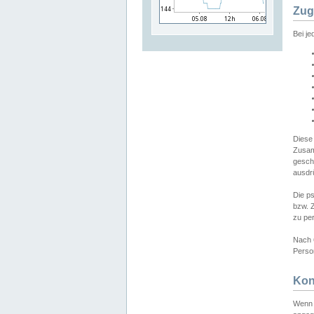
Zug
Bei j
Diese
Zusam
gesch
ausdrü
Die p
bzw. 
zu pe
Nach 
Person
Kon
Wenn 