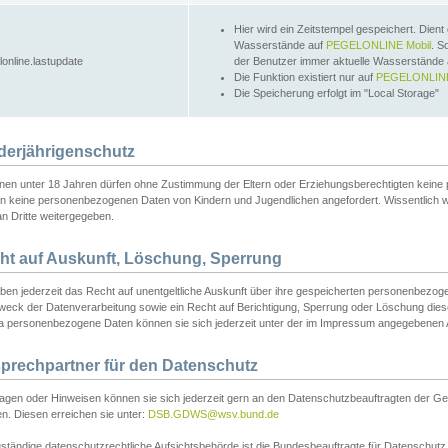
Hier wird ein Zeitstempel gespeichert. Dient
Wasserstände auf
PEGELONLINE Mobil
. S
lonline.lastupdate
der Benutzer immer aktuelle Wasserstände
Die Funktion existiert nur auf
PEGELONLINE
Die Speicherung erfolgt im "Local Storage"
derjährigenschutz
nen unter 18 Jahren dürfen ohne Zustimmung der Eltern oder Erziehungsberechtigten keine
n keine personenbezogenen Daten von Kindern und Jugendlichen angefordert. Wissentlich 
an Dritte weitergegeben.
ht auf Auskunft, Löschung, Sperrung
aben jederzeit das Recht auf unentgeltliche Auskunft über ihre gespeicherten personenbez
weck der Datenverarbeitung sowie ein Recht auf Berichtigung, Sperrung oder Löschung dies
 personenbezogene Daten können sie sich jederzeit unter der im Impressum angegebenen
prechpartner für den Datenschutz
ragen oder Hinweisen können sie sich jederzeit gern an den Datenschutzbeauftragten der Ge
n. Diesen erreichen sie unter:
DSB.GDWS@wsv.bund.de
ständige datenschutzrechtliche Aufsichtsbehörde ist die Bundesbeauftragte für Datenschutz u