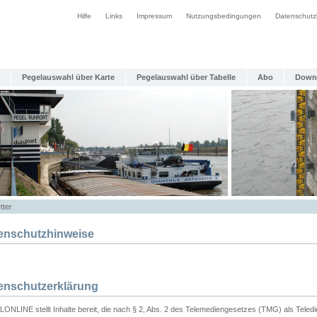
Hilfe
Links
Impressum
Nutzungsbedingungen
Datenschutz
Pegelauswahl über Karte
Pegelauswahl über Tabelle
Abo
Down
tter
enschutzhinweise
enschutzerklärung
ONLINE stellt Inhalte bereit, die nach § 2, Abs. 2 des Telemediengesetzes (TMG) als Teled