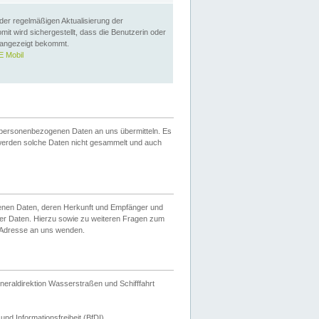
 der regelmäßigen Aktualisierung der
omit wird sichergestellt, dass die Benutzerin oder
 angezeigt bekommt.
 Mobil
 personenbezogenen Daten an uns übermitteln. Es
werden solche Daten nicht gesammelt und auch
ogenen Daten, deren Herkunft und Empfänger und
er Daten. Hierzu sowie zu weiteren Fragen zum
 Adresse an uns wenden.
neraldirektion Wasserstraßen und Schifffahrt
nd Informationsfreiheit (BfDI).