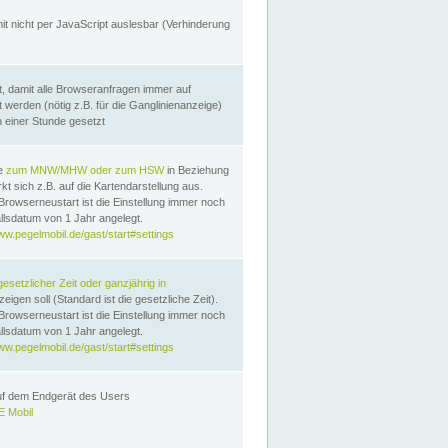
it nicht per JavaScript auslesbar (Verhinderung
, damit alle Browseranfragen immer auf
erden (nötig z.B. für die Ganglinienanzeige)
n einer Stunde gesetzt
te
zum MNW/MHW oder zum HSW
in Beziehung
t sich z.B. auf die Kartendarstellung aus.
Browserneustart ist die Einstellung immer noch
llsdatum von 1 Jahr angelegt.
ww.pegelmobil.de/gast/start#settings
gesetzlicher Zeit oder ganzjährig in
eigen soll (Standard ist die gesetzliche Zeit).
Browserneustart ist die Einstellung immer noch
llsdatum von 1 Jahr angelegt.
ww.pegelmobil.de/gast/start#settings
auf dem Endgerät des Users
 Mobil