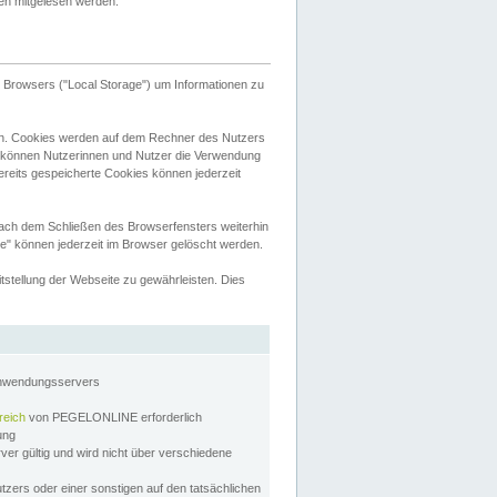
tten mitgelesen werden.
Browsers ("Local Storage") um Informationen zu
n. Cookies werden auf dem Rechner des Nutzers
 können Nutzerinnen und Nutzer die Verwendung
ereits gespeicherte Cookies können jederzeit
nach dem Schließen des Browserfensters weiterhin
e" können jederzeit im Browser gelöscht werden.
stellung der Webseite zu gewährleisten. Dies
Anwendungsservers
reich
von PEGELONLINE erforderlich
zung
rver gültig und wird nicht über verschiedene
utzers oder einer sonstigen auf den tatsächlichen