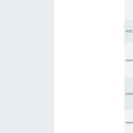
NSC_
pegel
pege
pegel