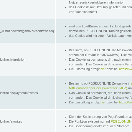
Nutzer zurückverfolgbaren Information
das Cookie ist auf HttpOnly gesetzt und dam
von "session theft")
wird von LoadBalancer des ITZBund gesetzt
JOr0zbowdfkqgskdxhlvsebttswszdq
demselben PEGELONLINE Knoten geleitetet w
das Cookie wird mit einem Verfallsdatum vo
Bestimmt, ob PEGELONLINE die Messwer
setzen soll (Default ist MNW/MHW). Dies wirk
online.limitrelation
Das Cookie ist permanent, d.h. nach einem 
vorhanden. Das Cookie wird mit einem Verfa
Die Einstellung erfolgt
hier
bzw. bei
https://w
Bestimmt, ob PEGELONLINE Zeitpunkte in
Mitteleuropäischer Zeit (Winterzeit, MEZ)
anz
lonline.displaydstdatetimes
Das Cookie ist permanent, d.h. nach einem 
vorhanden. Das Cookie wird mit einem Verfa
Die Einstellung erfolgt
hier
bzw. bei
https://w
Dient der Speicherung von Pegelfavoriten 
online.favorites
Die Funktion existiert nur auf
PEGELONLINE
Die Speicherung erfolgt im "Local Storage"