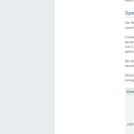
Wenn d
Spe
Die W
speic
Cooki
gespe
von C
gelös
Bei d
beste
PEGEL
ermögl
Coo
JSE