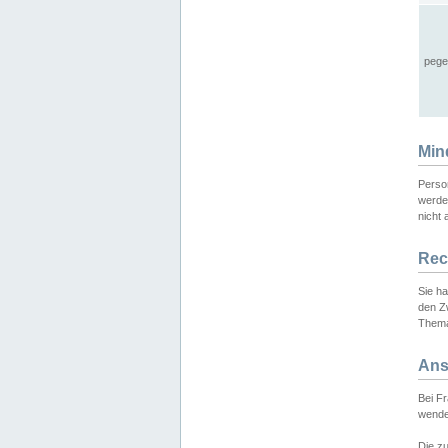
pege
Min
Perso
werde
nicht 
Rec
Sie h
den Z
Thema
Ans
Bei F
wende
Die zu