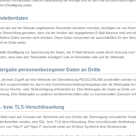
ebenen Kontaktdaten zwecks Bearbeitung der Anfrage und für den Fall von Anschlussfragen b
hre Einwilligung weiter.
sletterdaten
sie den auf der Website angebotenen Newsletter beziehen möchten, benötigen wir von Ihnen
ie Überprüfung gestatten, dass sie der Inhaber der angegebenen E-Mail-Adresse sind und m
 Weitere Daten werden nicht erhoben. Diese Daten verwenden wir ausschließlich für den Ver
cht an Dritte weiter.
teilte Einwilligung zur Speicherung der Daten, der E-Mail-Adresse sowie deren Nutzung zum
ufen, etwa über den "Newsletter kündigen"-Link im Newsletter oder auf der Webseite.
tergabe personenbezogener Daten an Dritte
 die beim Zugriff auf eine Webseite der Dienstleistung PEGELONLINE protokolliert worden sind
lich vorgeschrieben ist, durch eine Gerichtsentscheidung festgelegt oder die Weitergabe im Fa
d zur Rechts- oder Strafverfolgung erforderlich ist. Eine Weitergabe der Daten an Dritte zur 
mmung. Eine Weitergabe zu anderen nichtkommerziellen oder zu kommerziellen Zwecken erfol
- bzw. TLS-Verschlüsselung
Seite nutzt aus Gründen der Sicherheit und zum Schutz der Übertragung vertraulicher Inhalte
eitenbetreiber senden, eine SSL- bzw. TLS-Verschlüsselung. Eine verschlüsselte Verbindung 
rs von "http://" auf "https://" wechselt sowie am Schloss-Symbol in ihrer Browserzeile.