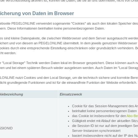
ie Verschlüsselung aktiviert ist, können die Daten, die sie an uns übermitteln, nicht von Dri
icherung von Daten im Browser
ebseite PEGELONLINE verwendet sogenannte "Cookies" als auch den lokalen Speicher des 
hern. Diese Informationen beinhalten keine personenbezogenen Daten.
es sind kleine Datenpakete, die zwischen Webbrowser und dem Server ausgetauscht werde
ichert und von diesem an PEGELONLINE übermittelt. In dem jeweils genutzten Webbrowser
ookies durch eine entsprechende Einstellung einschränken oder grundsätzlich verhindern. B
cht werden.
er "Local Storage" Technik werden Daten lokal im Browser gespeichert. Diese können auch 
hen und bei einem späteren Besuch wieder ausgelesen werden. Auch Daten im "Local Storag
ONLINE nutzt Cookies und den Local Storage, um die technisch sichere und korrekte Bereit
icht grundlegende Funktionen und ist für die einwandfreie Funktion der Website erforderlich.
kiebezeichung
Einsatzzweck
Cookie für das Session-Management des 
beinhaltet keine personenbezogenen Daten
das Cookie ist insbesondere für den
Abo-Be
Gültigkeit endet mit Ablauf der aktuellen Sit
die Session-ID ist nur auf dem jeweiligen Se
SSIONID
Server-Instanzen synchronisiert
basiert insbesondere nicht auf der IP des N