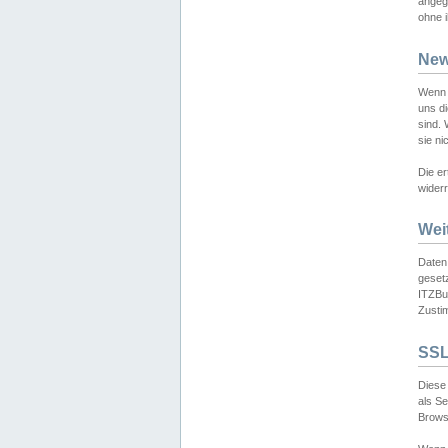
angeg
ohne i
New
Wenn 
uns d
sind.
sie ni
Die er
widerr
Wei
Daten,
gesetz
ITZBun
Zusti
SSL
Diese 
als S
Browse