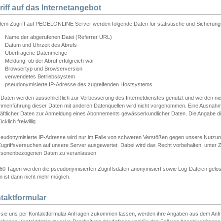
riff auf das Internetangebot
edem Zugriff auf PEGELONLINE Server werden folgende Daten für statistische und Sicherun
Name der abgerufenen Datei (Referrer URL)
Datum und Uhrzeit des Abrufs
Übertragene Datenmenge
Meldung, ob der Abruf erfolgreich war
Browsertyp und Browserversion
verwendetes Betriebssystem
pseudonymisierte IP-Adresse des zugreifenden Hostsystems
 Daten werden ausschließlich zur Verbesserung des Internetdienstes genutzt und werden ni
menführung dieser Daten mit anderen Datenquellen wird nicht vorgenommen. Eine Ausnahme 
äftlicher Daten zur Anmeldung eines Abonnements gewässerkundlicher Daten. Die Angabe die
cklich freiwillig.
seudonymisierte IP-Adresse wird nur im Falle von schweren Verstößen gegen unsere Nutzun
Zugriffsversuchen auf unsere Server ausgewertet. Dabei wird das Recht vorbehalten, unter Z
rsonenbezogenen Daten zu veranlassen.
60 Tagen werden die pseudonymisierten Zugriffsdaten anonymisiert sowie Log-Dateien gelösc
 ist dann nicht mehr möglich.
taktformular
sie uns per Kontaktformular Anfragen zukommen lassen, werden ihre Angaben aus dem Anfrag