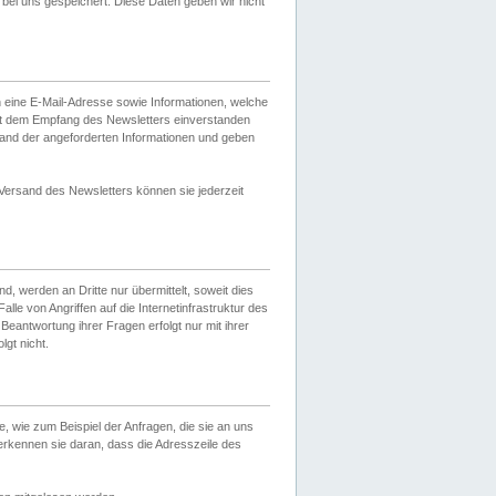
ei uns gespeichert. Diese Daten geben wir nicht
 eine E-Mail-Adresse sowie Informationen, welche
it dem Empfang des Newsletters einverstanden
sand der angeforderten Informationen und geben
 Versand des Newsletters können sie jederzeit
, werden an Dritte nur übermittelt, soweit dies
lle von Angriffen auf die Internetinfrastruktur des
Beantwortung ihrer Fragen erfolgt nur mit ihrer
gt nicht.
, wie zum Beispiel der Anfragen, die sie an uns
erkennen sie daran, dass die Adresszeile des