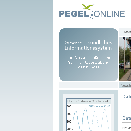
Start
Newsle
Dat
Elbe - Cuxhaven Steubenhöft
Dat
PEGEL