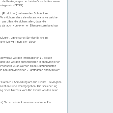
 die Festlegungen der beiden Vorschriften sowie
hutzgesetz (BDSG).
 (Produktion) nehmen den Schutz ihrer
ir möchten, dass sie wissen, wann wir welche
etroffen, die sicherstellen, dass die
 als auch von externen Dienstleistern beachtet
ologien, um unseren Service für sie zu
fehlen wir Ihnen, sich diese
endownload werden Informationen zu diesen
ogen und werden ausschließlich in anonymisierter
verbessern. Auch werden diese Nutzungsdaten
ie pseudonymisierten Zugriffsdaten anonymisiert.
her Daten zur Anmeldung am Abo-Dienst. Die Angabe
 nicht an Dritte weitergegeben. Die Speicherung
dung eines Nutzers vom Abo-Dienst werden seine
il) Sicherheitslücken aufweisen kann. Ein