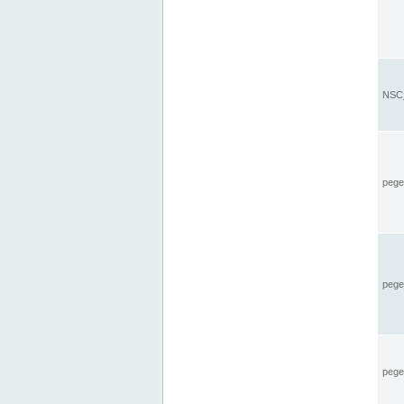
NSC_
pegel
pege
pegel