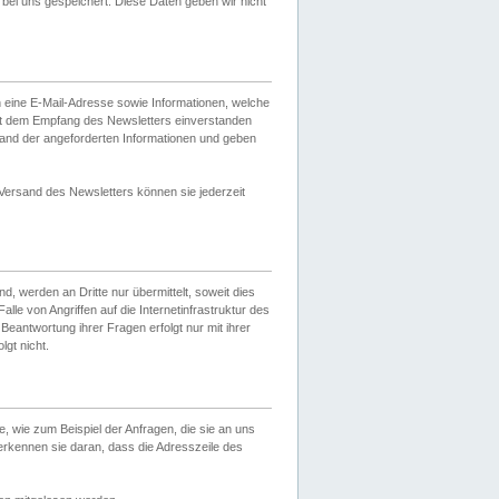
ei uns gespeichert. Diese Daten geben wir nicht
 eine E-Mail-Adresse sowie Informationen, welche
it dem Empfang des Newsletters einverstanden
sand der angeforderten Informationen und geben
 Versand des Newsletters können sie jederzeit
, werden an Dritte nur übermittelt, soweit dies
lle von Angriffen auf die Internetinfrastruktur des
Beantwortung ihrer Fragen erfolgt nur mit ihrer
gt nicht.
, wie zum Beispiel der Anfragen, die sie an uns
erkennen sie daran, dass die Adresszeile des