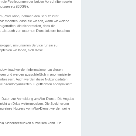
 die Festlegungen der beiden Vorschriften sowie
hutzgesetz (BDSG).
 (Produktion) nehmen den Schutz ihrer
ir möchten, dass sie wissen, wann wir welche
etroffen, die sicherstellen, dass die
 als auch von externen Dienstleistern beachtet
ologien, um unseren Service für sie zu
fehlen wir Ihnen, sich diese
endownload werden Informationen zu diesen
ogen und werden ausschließlich in anonymisierter
verbessern. Auch werden diese Nutzungsdaten
ie pseudonymisierten Zugriffsdaten anonymisiert.
her Daten zur Anmeldung am Abo-Dienst. Die Angabe
 nicht an Dritte weitergegeben. Die Speicherung
dung eines Nutzers vom Abo-Dienst werden seine
il) Sicherheitslücken aufweisen kann. Ein