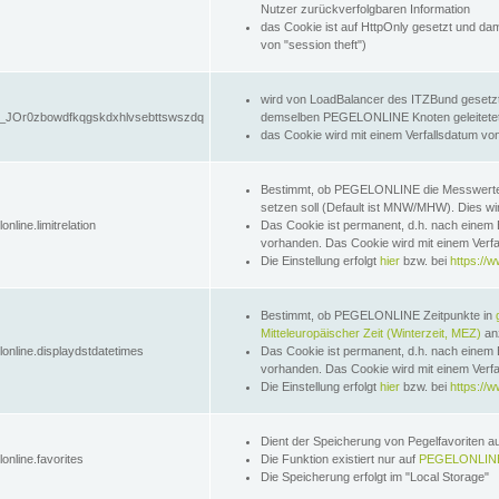
Nutzer zurückverfolgbaren Information
das Cookie ist auf HttpOnly gesetzt und dam
von "session theft")
wird von LoadBalancer des ITZBund gesetzt
JOr0zbowdfkqgskdxhlvsebttswszdq
demselben PEGELONLINE Knoten geleitetet w
das Cookie wird mit einem Verfallsdatum vo
Bestimmt, ob PEGELONLINE die Messwer
setzen soll (Default ist MNW/MHW). Dies wirk
online.limitrelation
Das Cookie ist permanent, d.h. nach einem 
vorhanden. Das Cookie wird mit einem Verfa
Die Einstellung erfolgt
hier
bzw. bei
https://w
Bestimmt, ob PEGELONLINE Zeitpunkte in
Mitteleuropäischer Zeit (Winterzeit, MEZ)
anz
lonline.displaydstdatetimes
Das Cookie ist permanent, d.h. nach einem 
vorhanden. Das Cookie wird mit einem Verfa
Die Einstellung erfolgt
hier
bzw. bei
https://w
Dient der Speicherung von Pegelfavoriten 
online.favorites
Die Funktion existiert nur auf
PEGELONLINE
Die Speicherung erfolgt im "Local Storage"