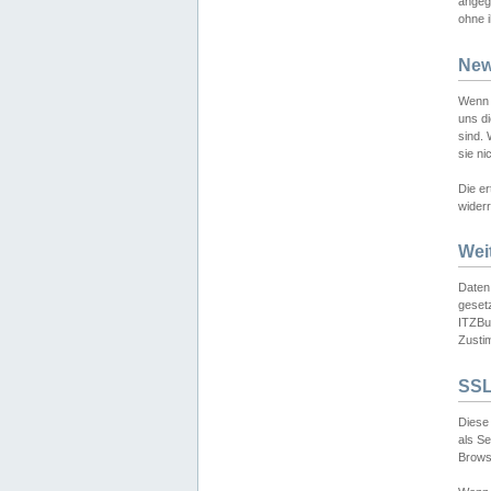
angeg
ohne i
New
Wenn 
uns d
sind.
sie ni
Die er
widerr
Wei
Daten,
gesetz
ITZBun
Zusti
SSL
Diese 
als S
Browse