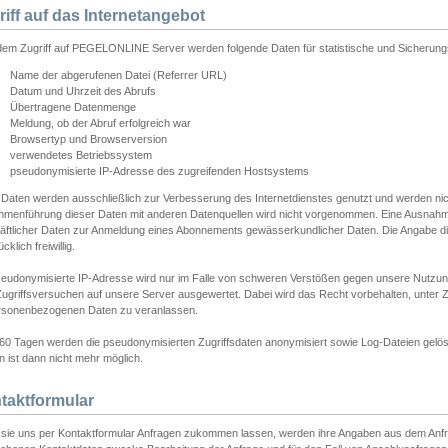
riff auf das Internetangebot
edem Zugriff auf PEGELONLINE Server werden folgende Daten für statistische und Sicherun
Name der abgerufenen Datei (Referrer URL)
Datum und Uhrzeit des Abrufs
Übertragene Datenmenge
Meldung, ob der Abruf erfolgreich war
Browsertyp und Browserversion
verwendetes Betriebssystem
pseudonymisierte IP-Adresse des zugreifenden Hostsystems
 Daten werden ausschließlich zur Verbesserung des Internetdienstes genutzt und werden ni
menführung dieser Daten mit anderen Datenquellen wird nicht vorgenommen. Eine Ausnahme 
äftlicher Daten zur Anmeldung eines Abonnements gewässerkundlicher Daten. Die Angabe die
cklich freiwillig.
seudonymisierte IP-Adresse wird nur im Falle von schweren Verstößen gegen unsere Nutzun
Zugriffsversuchen auf unsere Server ausgewertet. Dabei wird das Recht vorbehalten, unter Z
rsonenbezogenen Daten zu veranlassen.
60 Tagen werden die pseudonymisierten Zugriffsdaten anonymisiert sowie Log-Dateien gelösc
 ist dann nicht mehr möglich.
taktformular
sie uns per Kontaktformular Anfragen zukommen lassen, werden ihre Angaben aus dem Anfrag