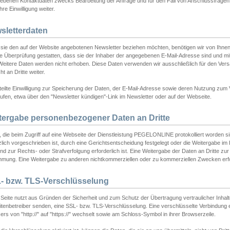
ebenen Kontaktdaten zwecks Bearbeitung der Anfrage und für den Fall von Anschlussfragen b
hre Einwilligung weiter.
sletterdaten
sie den auf der Website angebotenen Newsletter beziehen möchten, benötigen wir von Ihnen
ie Überprüfung gestatten, dass sie der Inhaber der angegebenen E-Mail-Adresse sind und m
 Weitere Daten werden nicht erhoben. Diese Daten verwenden wir ausschließlich für den Ver
cht an Dritte weiter.
teilte Einwilligung zur Speicherung der Daten, der E-Mail-Adresse sowie deren Nutzung zum
ufen, etwa über den "Newsletter kündigen"-Link im Newsletter oder auf der Webseite.
tergabe personenbezogener Daten an Dritte
 die beim Zugriff auf eine Webseite der Dienstleistung PEGELONLINE protokolliert worden sind
lich vorgeschrieben ist, durch eine Gerichtsentscheidung festgelegt oder die Weitergabe im Fa
d zur Rechts- oder Strafverfolgung erforderlich ist. Eine Weitergabe der Daten an Dritte zur 
mmung. Eine Weitergabe zu anderen nichtkommerziellen oder zu kommerziellen Zwecken erfol
- bzw. TLS-Verschlüsselung
Seite nutzt aus Gründen der Sicherheit und zum Schutz der Übertragung vertraulicher Inhalte
eitenbetreiber senden, eine SSL- bzw. TLS-Verschlüsselung. Eine verschlüsselte Verbindung 
rs von "http://" auf "https://" wechselt sowie am Schloss-Symbol in ihrer Browserzeile.