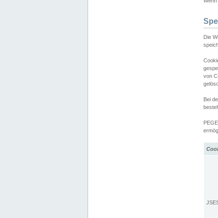
Wenn d
Spe
Die W
speic
Cooki
gespe
von C
gelös
Bei d
beste
PEGEL
ermögl
Coo
JSE