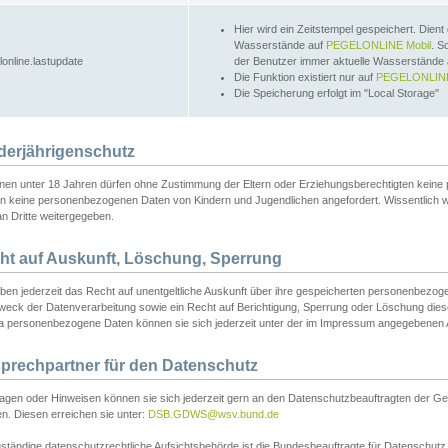
Hier wird ein Zeitstempel gespeichert. Dient
Wasserstände auf
PEGELONLINE Mobil
. S
lonline.lastupdate
der Benutzer immer aktuelle Wasserstände
Die Funktion existiert nur auf
PEGELONLINE
Die Speicherung erfolgt im "Local Storage"
derjährigenschutz
nen unter 18 Jahren dürfen ohne Zustimmung der Eltern oder Erziehungsberechtigten keine
n keine personenbezogenen Daten von Kindern und Jugendlichen angefordert. Wissentlich 
an Dritte weitergegeben.
ht auf Auskunft, Löschung, Sperrung
aben jederzeit das Recht auf unentgeltliche Auskunft über ihre gespeicherten personenbez
weck der Datenverarbeitung sowie ein Recht auf Berichtigung, Sperrung oder Löschung dies
 personenbezogene Daten können sie sich jederzeit unter der im Impressum angegebenen
prechpartner für den Datenschutz
ragen oder Hinweisen können sie sich jederzeit gern an den Datenschutzbeauftragten der Ge
n. Diesen erreichen sie unter:
DSB.GDWS@wsv.bund.de
ständige datenschutzrechtliche Aufsichtsbehörde ist die Bundesbeauftragte für Datenschutz u