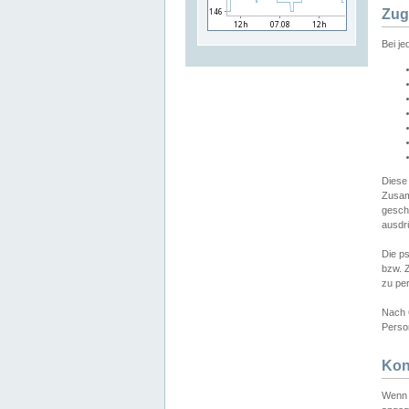
Zug
Bei j
Diese
Zusam
gesch
ausdrü
Die p
bzw. 
zu pe
Nach 
Person
Kon
Wenn 