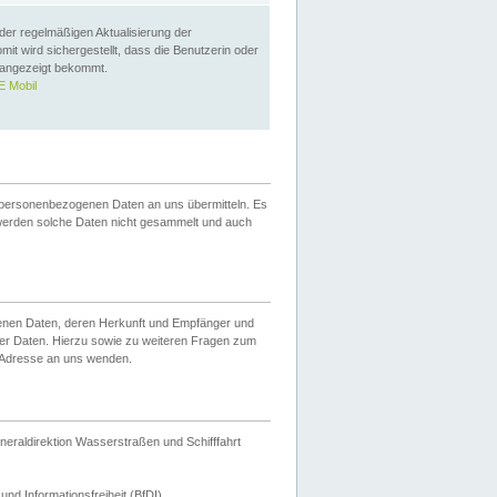
 der regelmäßigen Aktualisierung der
omit wird sichergestellt, dass die Benutzerin oder
 angezeigt bekommt.
 Mobil
 personenbezogenen Daten an uns übermitteln. Es
werden solche Daten nicht gesammelt und auch
ogenen Daten, deren Herkunft und Empfänger und
er Daten. Hierzu sowie zu weiteren Fragen zum
 Adresse an uns wenden.
neraldirektion Wasserstraßen und Schifffahrt
nd Informationsfreiheit (BfDI).