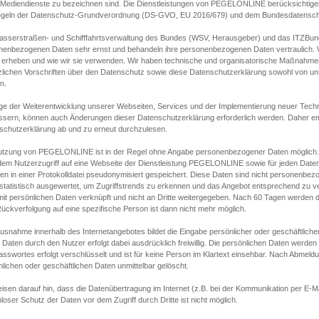
s Mediendienste zu bezeichnen sind. Die Dienstleistungen von PEGELONLINE berücksichtigen
egeln der Datenschutz-Grundverordnung (DS-GVO, EU 2016/679) und dem Bundesdatensc
asserstraßen- und Schifffahrtsverwaltung des Bundes (WSV, Herausgeber) und das ITZBund
nenbezogenen Daten sehr ernst und behandeln ihre personenbezogenen Daten vertraulich. W
 erheben und wie wir sie verwenden. Wir haben technische und organisatorische Maßnahmen g
zlichen Vorschriften über den Datenschutz sowie diese Datenschutzerklärung sowohl von uns
n.
ge der Weiterentwicklung unserer Webseiten, Services und der Implementierung neuer Techn
ssern, können auch Änderungen dieser Datenschutzerklärung erforderlich werden. Daher emp
schutzerklärung ab und zu erneut durchzulesen.
utzung von PEGELONLINE ist in der Regel ohne Angabe personenbezogener Daten möglich.
edem Nutzerzugriff auf eine Webseite der Dienstleistung PEGELONLINE sowie für jeden Dat
en in einer Protokolldatei pseudonymisiert gespeichert. Diese Daten sind nicht personenbez
statistisch ausgewertet, um Zugriffstrends zu erkennen und das Angebot entsprechend zu 
mit persönlichen Daten verknüpft und nicht an Dritte weitergegeben. Nach 60 Tagen werden d
ückverfolgung auf eine spezifische Person ist dann nicht mehr möglich.
Ausnahme innerhalb des Internetangebotes bildet die Eingabe persönlicher oder geschäftlic
 Daten durch den Nutzer erfolgt dabei ausdrücklich freiwillig. Die persönlichen Daten werden
asswortes erfolgt verschlüsselt und ist für keine Person im Klartext einsehbar. Nach Abmel
lichen oder geschäftlichen Daten unmittelbar gelöscht.
isen darauf hin, dass die Datenübertragung im Internet (z.B. bei der Kommunikation per E-Ma
loser Schutz der Daten vor dem Zugriff durch Dritte ist nicht möglich.