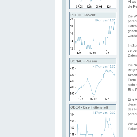
VI al
die R
RHEIN - Koblenz
Die W
perso
Daten
geset
werde
Im Zu
verbe
Daten
DONAU - Passau
Die N
Bei j
Aktion
Form 
nicht 
Eine R
Eine 
dieser
ODER - Eisenhüttenstadt
des P
persön
Wir we
lücken