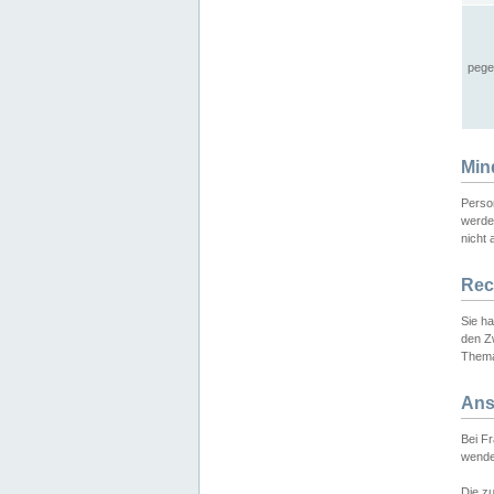
pege
Min
Perso
werde
nicht 
Rec
Sie h
den Z
Thema
Ans
Bei F
wende
Die zu