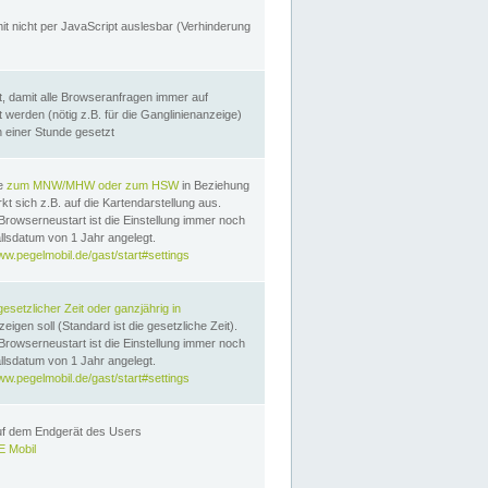
it nicht per JavaScript auslesbar (Verhinderung
, damit alle Browseranfragen immer auf
erden (nötig z.B. für die Ganglinienanzeige)
n einer Stunde gesetzt
te
zum MNW/MHW oder zum HSW
in Beziehung
t sich z.B. auf die Kartendarstellung aus.
Browserneustart ist die Einstellung immer noch
llsdatum von 1 Jahr angelegt.
ww.pegelmobil.de/gast/start#settings
gesetzlicher Zeit oder ganzjährig in
eigen soll (Standard ist die gesetzliche Zeit).
Browserneustart ist die Einstellung immer noch
llsdatum von 1 Jahr angelegt.
ww.pegelmobil.de/gast/start#settings
auf dem Endgerät des Users
 Mobil