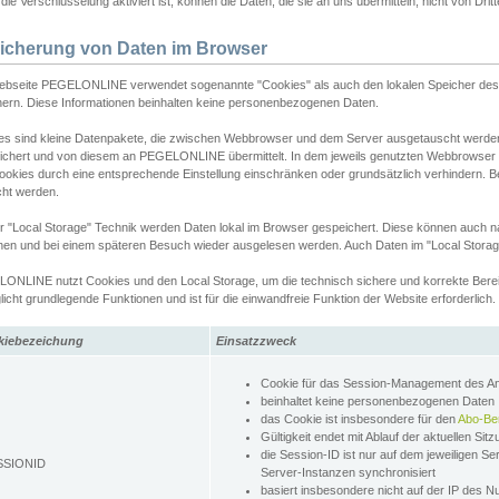
ie Verschlüsselung aktiviert ist, können die Daten, die sie an uns übermitteln, nicht von Dri
icherung von Daten im Browser
ebseite PEGELONLINE verwendet sogenannte "Cookies" als auch den lokalen Speicher des 
hern. Diese Informationen beinhalten keine personenbezogenen Daten.
es sind kleine Datenpakete, die zwischen Webbrowser und dem Server ausgetauscht werde
ichert und von diesem an PEGELONLINE übermittelt. In dem jeweils genutzten Webbrowser
ookies durch eine entsprechende Einstellung einschränken oder grundsätzlich verhindern. B
cht werden.
er "Local Storage" Technik werden Daten lokal im Browser gespeichert. Diese können auch 
hen und bei einem späteren Besuch wieder ausgelesen werden. Auch Daten im "Local Storag
ONLINE nutzt Cookies und den Local Storage, um die technisch sichere und korrekte Bereit
icht grundlegende Funktionen und ist für die einwandfreie Funktion der Website erforderlich.
kiebezeichung
Einsatzzweck
Cookie für das Session-Management des 
beinhaltet keine personenbezogenen Daten
das Cookie ist insbesondere für den
Abo-Be
Gültigkeit endet mit Ablauf der aktuellen Sit
die Session-ID ist nur auf dem jeweiligen Se
SSIONID
Server-Instanzen synchronisiert
basiert insbesondere nicht auf der IP des N