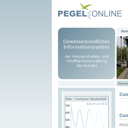
Start
Newsle
Dat
Elbe - Cuxhaven Steubenhöft
Dat
PEGEL