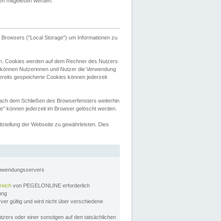
tten mitgelesen werden.
Browsers ("Local Storage") um Informationen zu
n. Cookies werden auf dem Rechner des Nutzers
 können Nutzerinnen und Nutzer die Verwendung
ereits gespeicherte Cookies können jederzeit
nach dem Schließen des Browserfensters weiterhin
e" können jederzeit im Browser gelöscht werden.
stellung der Webseite zu gewährleisten. Dies
Anwendungsservers
reich
von PEGELONLINE erforderlich
zung
rver gültig und wird nicht über verschiedene
utzers oder einer sonstigen auf den tatsächlichen