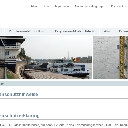
Hilfe
Links
Impressum
Nutzungsbedingungen
Datenschutz
Pegelauswahl über Karte
Pegelauswahl über Tabelle
Abo
Down
tter
enschutzhinweise
enschutzerklärung
ONLINE stellt Inhalte bereit, die nach § 2, Abs. 2 des Telemediengesetzes (TMG) als Teled