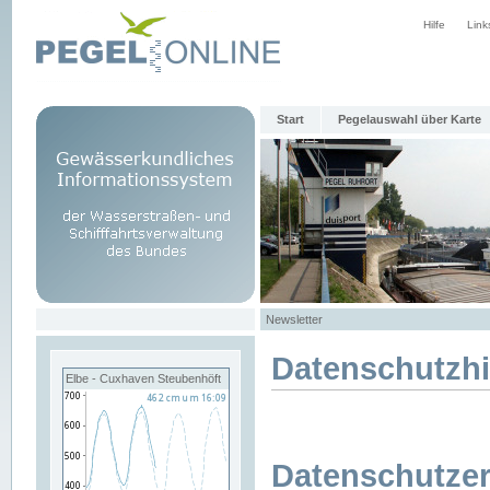
Hilfe
Link
Start
Pegelauswahl über Karte
Newsletter
Datenschutzh
Elbe - Cuxhaven Steubenhöft
Datenschutzer