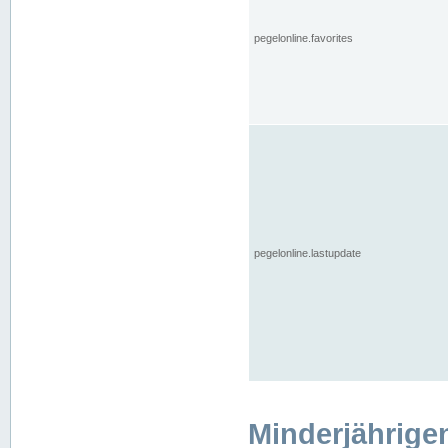
pegelonline.favorites
pegelonline.lastupdate
Minderjährige