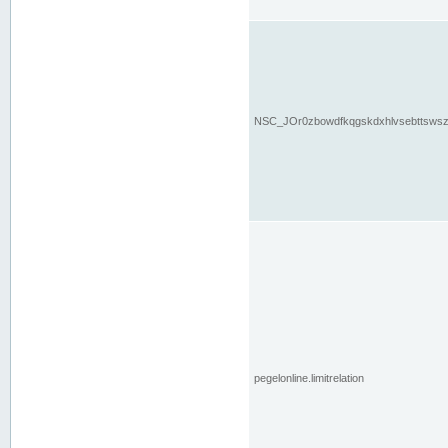
NSC_JOr0zbowdfkqgskdxhlvsebttsws
pegelonline.limitrelation