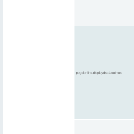
pegelonline.displaydstdatetimes