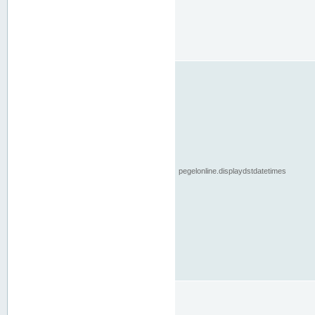
pegelonline.displaydstdatetimes