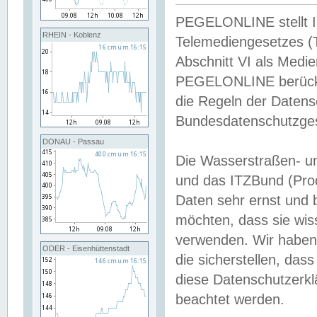
PEGELONLINE stellt Inh
RHEIN - Koblenz
Telemediengesetzes (
Abschnitt VI als Medie
PEGELONLINE berücksi
die Regeln der Date
Bundesdatenschutzge
DONAU - Passau
Die Wasserstraßen- u
und das ITZBund (Pro
Daten sehr ernst und 
möchten, dass sie wis
verwenden. Wir haben
ODER - Eisenhüttenstadt
die sicherstellen, das
diese Datenschutzerkl
beachtet werden.