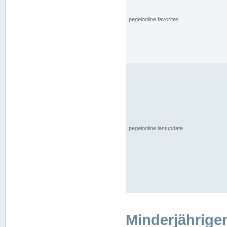
pegelonline.favorites
pegelonline.lastupdate
Minderjährige