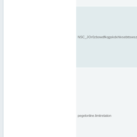
NSC_JOr0zbowdfkqgskdxhlvsebttsws
pegelonline.limitrelation