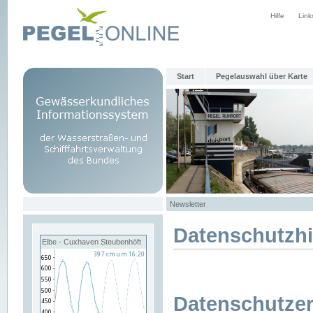
Hilfe
Link
Start
Pegelauswahl über Karte
Newsletter
Datenschutzh
Elbe - Cuxhaven Steubenhöft
Datenschutzer