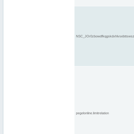
NSC_JOr0zbowdfkqgskdxhlvsebttsws
pegelonline.limitrelation