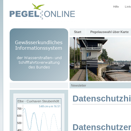
Hilfe
Link
Start
Pegelauswahl über Karte
Newsletter
Datenschutzh
Elbe - Cuxhaven Steubenhöft
Datenschutzer