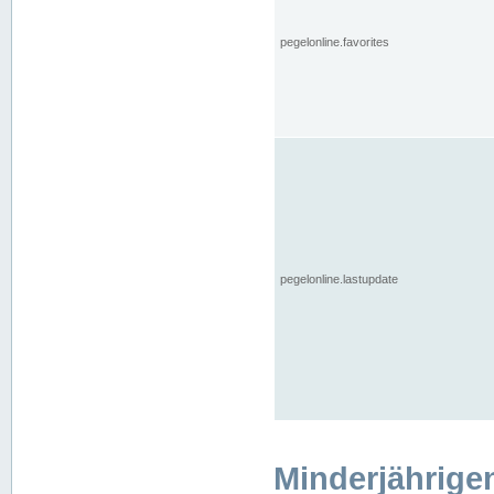
pegelonline.favorites
pegelonline.lastupdate
Minderjährige