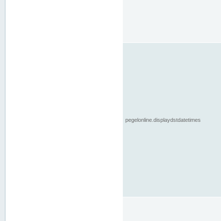
pegelonline.displaydstdatetimes