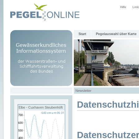
Hilfe
Link
Start
Pegelauswahl über Karte
Newsletter
Datenschutzh
Elbe - Cuxhaven Steubenhöft
Datenschutzer