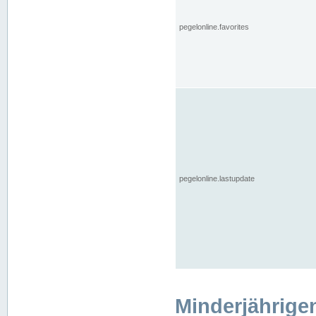
pegelonline.favorites
pegelonline.lastupdate
Minderjährige