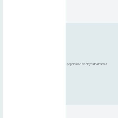
pegelonline.displaydstdatetimes