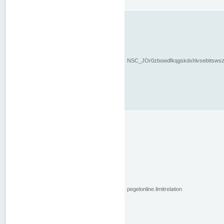
NSC_JOr0zbowdfkqgskdxhlvsebttsws
pegelonline.limitrelation