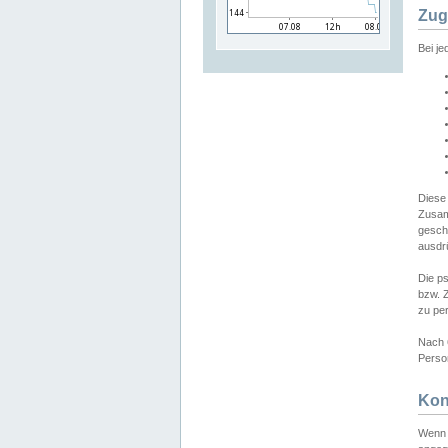
Zug
Bei j
Diese
Zusam
gesch
ausdrü
Die p
bzw. 
zu pe
Nach 
Person
Kon
Wenn 