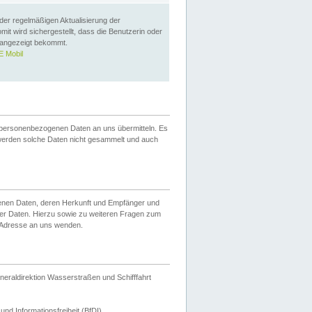
 der regelmäßigen Aktualisierung der
omit wird sichergestellt, dass die Benutzerin oder
 angezeigt bekommt.
 Mobil
 personenbezogenen Daten an uns übermitteln. Es
werden solche Daten nicht gesammelt und auch
ogenen Daten, deren Herkunft und Empfänger und
er Daten. Hierzu sowie zu weiteren Fragen zum
 Adresse an uns wenden.
neraldirektion Wasserstraßen und Schifffahrt
nd Informationsfreiheit (BfDI).