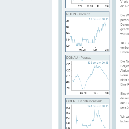
VI al
die R
RHEIN - Koblenz
Die W
perso
Daten
geset
werde
Im Zu
verbe
Daten
DONAU - Passau
Die N
Bei j
Aktion
Form 
nicht 
Eine R
Eine 
dieser
ODER - Eisenhüttenstadt
des P
persön
Wir we
lücken