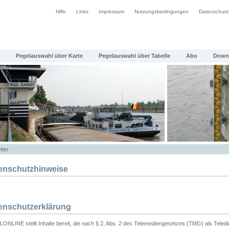
Hilfe
Links
Impressum
Nutzungsbedingungen
Datenschutz
Pegelauswahl über Karte
Pegelauswahl über Tabelle
Abo
Down
tter
enschutzhinweise
enschutzerklärung
ONLINE stellt Inhalte bereit, die nach § 2, Abs. 2 des Telemediengesetzes (TMG) als Teled