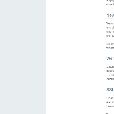
angeg
ohne i
New
Wenn 
uns d
sind.
sie ni
Die er
widerr
Wei
Daten,
gesetz
ITZBun
Zusti
SSL
Diese 
als S
Browse