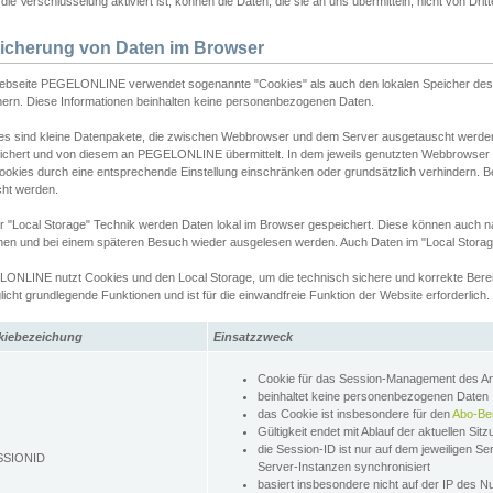
ie Verschlüsselung aktiviert ist, können die Daten, die sie an uns übermitteln, nicht von Dri
icherung von Daten im Browser
ebseite PEGELONLINE verwendet sogenannte "Cookies" als auch den lokalen Speicher des 
hern. Diese Informationen beinhalten keine personenbezogenen Daten.
es sind kleine Datenpakete, die zwischen Webbrowser und dem Server ausgetauscht werde
ichert und von diesem an PEGELONLINE übermittelt. In dem jeweils genutzten Webbrowser
ookies durch eine entsprechende Einstellung einschränken oder grundsätzlich verhindern. B
cht werden.
er "Local Storage" Technik werden Daten lokal im Browser gespeichert. Diese können auch 
hen und bei einem späteren Besuch wieder ausgelesen werden. Auch Daten im "Local Storag
ONLINE nutzt Cookies und den Local Storage, um die technisch sichere und korrekte Bereit
icht grundlegende Funktionen und ist für die einwandfreie Funktion der Website erforderlich.
kiebezeichung
Einsatzzweck
Cookie für das Session-Management des 
beinhaltet keine personenbezogenen Daten
das Cookie ist insbesondere für den
Abo-Be
Gültigkeit endet mit Ablauf der aktuellen Sit
die Session-ID ist nur auf dem jeweiligen Se
SSIONID
Server-Instanzen synchronisiert
basiert insbesondere nicht auf der IP des N