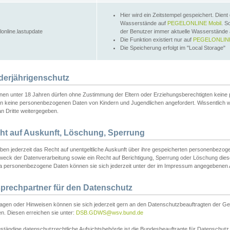
Hier wird ein Zeitstempel gespeichert. Dient
Wasserstände auf
PEGELONLINE Mobil
. S
lonline.lastupdate
der Benutzer immer aktuelle Wasserstände
Die Funktion existiert nur auf
PEGELONLINE
Die Speicherung erfolgt im "Local Storage"
derjährigenschutz
nen unter 18 Jahren dürfen ohne Zustimmung der Eltern oder Erziehungsberechtigten keine
n keine personenbezogenen Daten von Kindern und Jugendlichen angefordert. Wissentlich 
an Dritte weitergegeben.
ht auf Auskunft, Löschung, Sperrung
aben jederzeit das Recht auf unentgeltliche Auskunft über ihre gespeicherten personenbez
weck der Datenverarbeitung sowie ein Recht auf Berichtigung, Sperrung oder Löschung dies
 personenbezogene Daten können sie sich jederzeit unter der im Impressum angegebenen
prechpartner für den Datenschutz
ragen oder Hinweisen können sie sich jederzeit gern an den Datenschutzbeauftragten der Ge
n. Diesen erreichen sie unter:
DSB.GDWS@wsv.bund.de
ständige datenschutzrechtliche Aufsichtsbehörde ist die Bundesbeauftragte für Datenschutz u