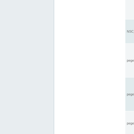
NSC_
pegel
pege
pegel