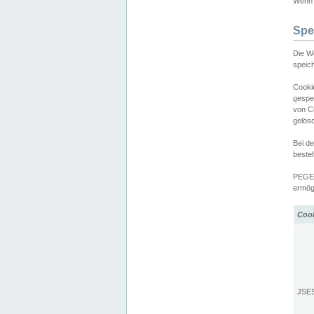
Wenn d
Spe
Die W
speic
Cooki
gespe
von C
gelös
Bei d
beste
PEGEL
ermögl
Coo
JSE