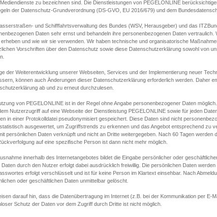
s Mediendienste zu bezeichnen sind. Die Dienstleistungen von PEGELONLINE berücksichtigen
egeln der Datenschutz-Grundverordnung (DS-GVO, EU 2016/679) und dem Bundesdatensc
asserstraßen- und Schifffahrtsverwaltung des Bundes (WSV, Herausgeber) und das ITZBund
nenbezogenen Daten sehr ernst und behandeln ihre personenbezogenen Daten vertraulich. W
 erheben und wie wir sie verwenden. Wir haben technische und organisatorische Maßnahmen g
zlichen Vorschriften über den Datenschutz sowie diese Datenschutzerklärung sowohl von uns
n.
ge der Weiterentwicklung unserer Webseiten, Services und der Implementierung neuer Techn
ssern, können auch Änderungen dieser Datenschutzerklärung erforderlich werden. Daher emp
schutzerklärung ab und zu erneut durchzulesen.
utzung von PEGELONLINE ist in der Regel ohne Angabe personenbezogener Daten möglich.
edem Nutzerzugriff auf eine Webseite der Dienstleistung PEGELONLINE sowie für jeden Dat
en in einer Protokolldatei pseudonymisiert gespeichert. Diese Daten sind nicht personenbez
statistisch ausgewertet, um Zugriffstrends zu erkennen und das Angebot entsprechend zu 
mit persönlichen Daten verknüpft und nicht an Dritte weitergegeben. Nach 60 Tagen werden d
ückverfolgung auf eine spezifische Person ist dann nicht mehr möglich.
Ausnahme innerhalb des Internetangebotes bildet die Eingabe persönlicher oder geschäftlic
 Daten durch den Nutzer erfolgt dabei ausdrücklich freiwillig. Die persönlichen Daten werden
asswortes erfolgt verschlüsselt und ist für keine Person im Klartext einsehbar. Nach Abmel
lichen oder geschäftlichen Daten unmittelbar gelöscht.
isen darauf hin, dass die Datenübertragung im Internet (z.B. bei der Kommunikation per E-Ma
loser Schutz der Daten vor dem Zugriff durch Dritte ist nicht möglich.