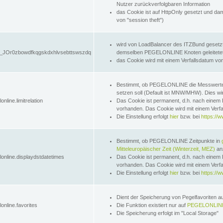
Nutzer zurückverfolgbaren Information
das Cookie ist auf HttpOnly gesetzt und dam
von "session theft")
wird von LoadBalancer des ITZBund gesetzt
JOr0zbowdfkqgskdxhlvsebttswszdq
demselben PEGELONLINE Knoten geleitetet w
das Cookie wird mit einem Verfallsdatum vo
Bestimmt, ob PEGELONLINE die Messwer
setzen soll (Default ist MNW/MHW). Dies wirk
online.limitrelation
Das Cookie ist permanent, d.h. nach einem 
vorhanden. Das Cookie wird mit einem Verfa
Die Einstellung erfolgt
hier
bzw. bei
https://w
Bestimmt, ob PEGELONLINE Zeitpunkte in
Mitteleuropäischer Zeit (Winterzeit, MEZ)
anz
lonline.displaydstdatetimes
Das Cookie ist permanent, d.h. nach einem 
vorhanden. Das Cookie wird mit einem Verfa
Die Einstellung erfolgt
hier
bzw. bei
https://w
Dient der Speicherung von Pegelfavoriten 
online.favorites
Die Funktion existiert nur auf
PEGELONLINE
Die Speicherung erfolgt im "Local Storage"