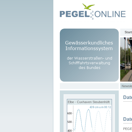
Start
Newsle
Dat
Elbe - Cuxhaven Steubenhöft
Dat
PEGEL