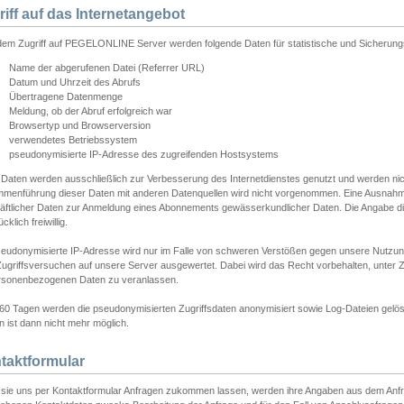
riff auf das Internetangebot
edem Zugriff auf PEGELONLINE Server werden folgende Daten für statistische und Sicherun
Name der abgerufenen Datei (Referrer URL)
Datum und Uhrzeit des Abrufs
Übertragene Datenmenge
Meldung, ob der Abruf erfolgreich war
Browsertyp und Browserversion
verwendetes Betriebssystem
pseudonymisierte IP-Adresse des zugreifenden Hostsystems
 Daten werden ausschließlich zur Verbesserung des Internetdienstes genutzt und werden ni
menführung dieser Daten mit anderen Datenquellen wird nicht vorgenommen. Eine Ausnahme 
äftlicher Daten zur Anmeldung eines Abonnements gewässerkundlicher Daten. Die Angabe die
cklich freiwillig.
seudonymisierte IP-Adresse wird nur im Falle von schweren Verstößen gegen unsere Nutzun
Zugriffsversuchen auf unsere Server ausgewertet. Dabei wird das Recht vorbehalten, unter Z
rsonenbezogenen Daten zu veranlassen.
60 Tagen werden die pseudonymisierten Zugriffsdaten anonymisiert sowie Log-Dateien gelösc
 ist dann nicht mehr möglich.
taktformular
sie uns per Kontaktformular Anfragen zukommen lassen, werden ihre Angaben aus dem Anfrag