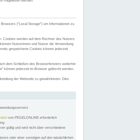
tten mitgelesen werden.
Browsers ("Local Storage") um Informationen zu
n. Cookies werden auf dem Rechner des Nutzers
 können Nutzerinnen und Nutzer die Verwendung
ereits gespeicherte Cookies können jederzeit
nach dem Schließen des Browserfensters weiterhin
e" können jederzeit im Browser gelöscht werden.
stellung der Webseite zu gewährleisten. Dies
Anwendungsservers
reich
von PEGELONLINE erforderlich
zung
rver gültig und wird nicht über verschiedene
utzers oder einer sonstigen auf den tatsächlichen