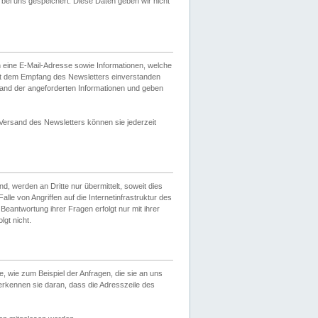
ei uns gespeichert. Diese Daten geben wir nicht
 eine E-Mail-Adresse sowie Informationen, welche
it dem Empfang des Newsletters einverstanden
sand der angeforderten Informationen und geben
 Versand des Newsletters können sie jederzeit
, werden an Dritte nur übermittelt, soweit dies
lle von Angriffen auf die Internetinfrastruktur des
Beantwortung ihrer Fragen erfolgt nur mit ihrer
gt nicht.
, wie zum Beispiel der Anfragen, die sie an uns
erkennen sie daran, dass die Adresszeile des