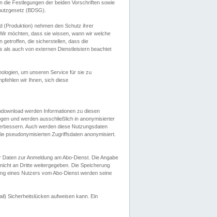
 die Festlegungen der beiden Vorschriften sowie
hutzgesetz (BDSG).
 (Produktion) nehmen den Schutz ihrer
ir möchten, dass sie wissen, wann wir welche
etroffen, die sicherstellen, dass die
 als auch von externen Dienstleistern beachtet
ologien, um unseren Service für sie zu
fehlen wir Ihnen, sich diese
endownload werden Informationen zu diesen
ogen und werden ausschließlich in anonymisierter
verbessern. Auch werden diese Nutzungsdaten
ie pseudonymisierten Zugriffsdaten anonymisiert.
her Daten zur Anmeldung am Abo-Dienst. Die Angabe
 nicht an Dritte weitergegeben. Die Speicherung
dung eines Nutzers vom Abo-Dienst werden seine
il) Sicherheitslücken aufweisen kann. Ein