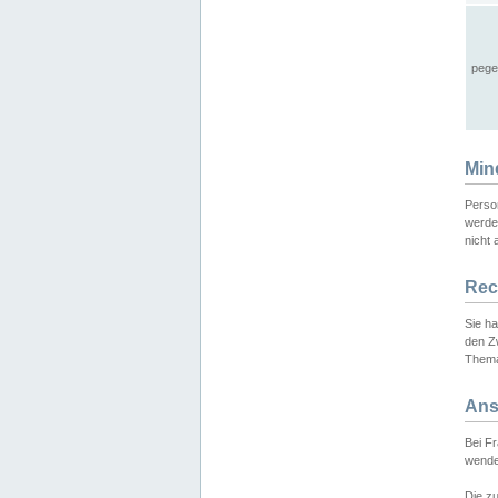
pege
Min
Perso
werde
nicht 
Rec
Sie h
den Z
Thema
Ans
Bei F
wende
Die zu