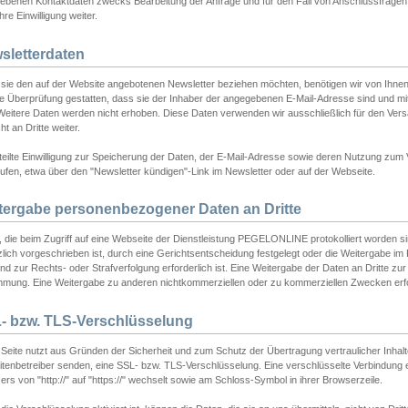
ebenen Kontaktdaten zwecks Bearbeitung der Anfrage und für den Fall von Anschlussfragen b
hre Einwilligung weiter.
sletterdaten
sie den auf der Website angebotenen Newsletter beziehen möchten, benötigen wir von Ihnen
ie Überprüfung gestatten, dass sie der Inhaber der angegebenen E-Mail-Adresse sind und m
 Weitere Daten werden nicht erhoben. Diese Daten verwenden wir ausschließlich für den Ver
cht an Dritte weiter.
teilte Einwilligung zur Speicherung der Daten, der E-Mail-Adresse sowie deren Nutzung zum
ufen, etwa über den "Newsletter kündigen"-Link im Newsletter oder auf der Webseite.
tergabe personenbezogener Daten an Dritte
 die beim Zugriff auf eine Webseite der Dienstleistung PEGELONLINE protokolliert worden sind
lich vorgeschrieben ist, durch eine Gerichtsentscheidung festgelegt oder die Weitergabe im Fa
d zur Rechts- oder Strafverfolgung erforderlich ist. Eine Weitergabe der Daten an Dritte zur 
mmung. Eine Weitergabe zu anderen nichtkommerziellen oder zu kommerziellen Zwecken erfol
- bzw. TLS-Verschlüsselung
Seite nutzt aus Gründen der Sicherheit und zum Schutz der Übertragung vertraulicher Inhalte
eitenbetreiber senden, eine SSL- bzw. TLS-Verschlüsselung. Eine verschlüsselte Verbindung 
rs von "http://" auf "https://" wechselt sowie am Schloss-Symbol in ihrer Browserzeile.