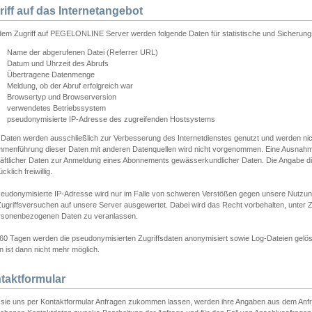
riff auf das Internetangebot
edem Zugriff auf PEGELONLINE Server werden folgende Daten für statistische und Sicherun
Name der abgerufenen Datei (Referrer URL)
Datum und Uhrzeit des Abrufs
Übertragene Datenmenge
Meldung, ob der Abruf erfolgreich war
Browsertyp und Browserversion
verwendetes Betriebssystem
pseudonymisierte IP-Adresse des zugreifenden Hostsystems
 Daten werden ausschließlich zur Verbesserung des Internetdienstes genutzt und werden ni
menführung dieser Daten mit anderen Datenquellen wird nicht vorgenommen. Eine Ausnahme 
äftlicher Daten zur Anmeldung eines Abonnements gewässerkundlicher Daten. Die Angabe die
cklich freiwillig.
seudonymisierte IP-Adresse wird nur im Falle von schweren Verstößen gegen unsere Nutzun
Zugriffsversuchen auf unsere Server ausgewertet. Dabei wird das Recht vorbehalten, unter Z
rsonenbezogenen Daten zu veranlassen.
60 Tagen werden die pseudonymisierten Zugriffsdaten anonymisiert sowie Log-Dateien gelösc
 ist dann nicht mehr möglich.
taktformular
sie uns per Kontaktformular Anfragen zukommen lassen, werden ihre Angaben aus dem Anfrag