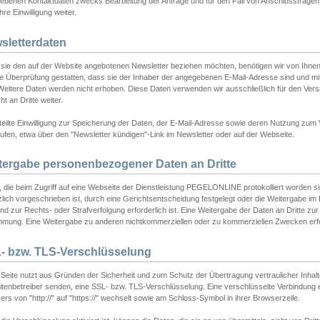
ebenen Kontaktdaten zwecks Bearbeitung der Anfrage und für den Fall von Anschlussfragen b
hre Einwilligung weiter.
sletterdaten
sie den auf der Website angebotenen Newsletter beziehen möchten, benötigen wir von Ihnen
ie Überprüfung gestatten, dass sie der Inhaber der angegebenen E-Mail-Adresse sind und m
 Weitere Daten werden nicht erhoben. Diese Daten verwenden wir ausschließlich für den Ver
cht an Dritte weiter.
teilte Einwilligung zur Speicherung der Daten, der E-Mail-Adresse sowie deren Nutzung zum
ufen, etwa über den "Newsletter kündigen"-Link im Newsletter oder auf der Webseite.
tergabe personenbezogener Daten an Dritte
 die beim Zugriff auf eine Webseite der Dienstleistung PEGELONLINE protokolliert worden sind
lich vorgeschrieben ist, durch eine Gerichtsentscheidung festgelegt oder die Weitergabe im Fa
d zur Rechts- oder Strafverfolgung erforderlich ist. Eine Weitergabe der Daten an Dritte zur 
mmung. Eine Weitergabe zu anderen nichtkommerziellen oder zu kommerziellen Zwecken erfol
- bzw. TLS-Verschlüsselung
Seite nutzt aus Gründen der Sicherheit und zum Schutz der Übertragung vertraulicher Inhalte
eitenbetreiber senden, eine SSL- bzw. TLS-Verschlüsselung. Eine verschlüsselte Verbindung 
rs von "http://" auf "https://" wechselt sowie am Schloss-Symbol in ihrer Browserzeile.