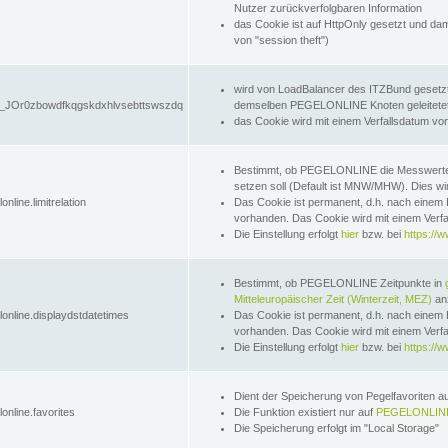
Nutzer zurückverfolgbaren Information
das Cookie ist auf HttpOnly gesetzt und dam
von "session theft")
wird von LoadBalancer des ITZBund gesetzt
JOr0zbowdfkqgskdxhlvsebttswszdq
demselben PEGELONLINE Knoten geleitetet w
das Cookie wird mit einem Verfallsdatum vo
Bestimmt, ob PEGELONLINE die Messwer
setzen soll (Default ist MNW/MHW). Dies wirk
online.limitrelation
Das Cookie ist permanent, d.h. nach einem 
vorhanden. Das Cookie wird mit einem Verfa
Die Einstellung erfolgt
hier
bzw. bei
https://w
Bestimmt, ob PEGELONLINE Zeitpunkte in
Mitteleuropäischer Zeit (Winterzeit, MEZ)
anz
lonline.displaydstdatetimes
Das Cookie ist permanent, d.h. nach einem 
vorhanden. Das Cookie wird mit einem Verfa
Die Einstellung erfolgt
hier
bzw. bei
https://w
Dient der Speicherung von Pegelfavoriten 
online.favorites
Die Funktion existiert nur auf
PEGELONLINE
Die Speicherung erfolgt im "Local Storage"