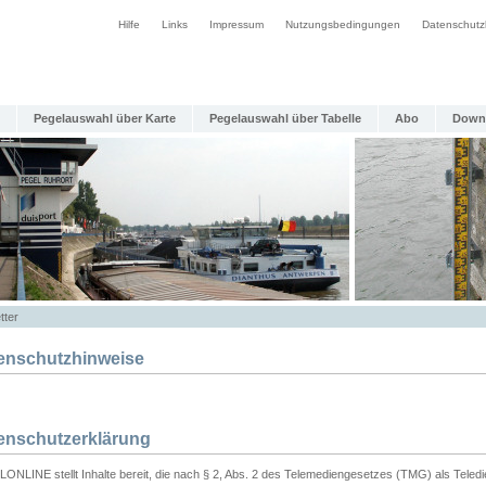
Hilfe
Links
Impressum
Nutzungsbedingungen
Datenschutz
Pegelauswahl über Karte
Pegelauswahl über Tabelle
Abo
Down
tter
enschutzhinweise
enschutzerklärung
ONLINE stellt Inhalte bereit, die nach § 2, Abs. 2 des Telemediengesetzes (TMG) als Teled