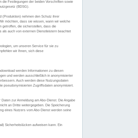
 die Festlegungen der beiden Vorschriften sowie
hutzgesetz (BDSG).
 (Produktion) nehmen den Schutz ihrer
ir möchten, dass sie wissen, wann wir welche
etroffen, die sicherstellen, dass die
 als auch von externen Dienstleistern beachtet
ologien, um unseren Service für sie zu
fehlen wir Ihnen, sich diese
endownload werden Informationen zu diesen
ogen und werden ausschließlich in anonymisierter
verbessern. Auch werden diese Nutzungsdaten
ie pseudonymisierten Zugriffsdaten anonymisiert.
her Daten zur Anmeldung am Abo-Dienst. Die Angabe
 nicht an Dritte weitergegeben. Die Speicherung
dung eines Nutzers vom Abo-Dienst werden seine
il) Sicherheitslücken aufweisen kann. Ein