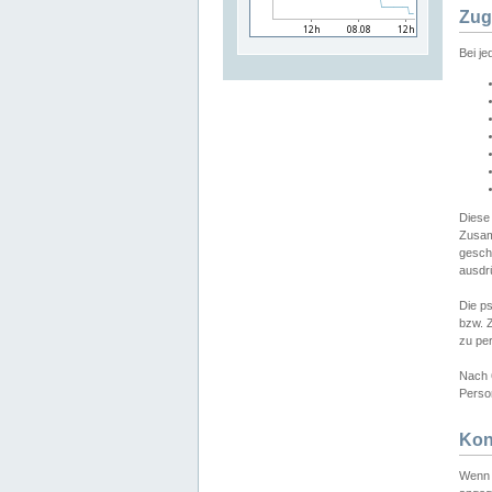
Zug
Bei j
Diese
Zusam
gesch
ausdrü
Die p
bzw. 
zu pe
Nach 
Person
Kon
Wenn 