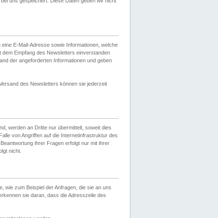
ei uns gespeichert. Diese Daten geben wir nicht
 eine E-Mail-Adresse sowie Informationen, welche
it dem Empfang des Newsletters einverstanden
sand der angeforderten Informationen und geben
 Versand des Newsletters können sie jederzeit
, werden an Dritte nur übermittelt, soweit dies
lle von Angriffen auf die Internetinfrastruktur des
Beantwortung ihrer Fragen erfolgt nur mit ihrer
gt nicht.
, wie zum Beispiel der Anfragen, die sie an uns
erkennen sie daran, dass die Adresszeile des