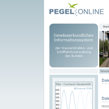
Start
Newsle
Dat
Elbe - Cuxhaven Steubenhöft
Dat
PEGEL