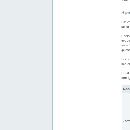
Wenn d
Spe
Die W
speic
Cooki
gespe
von C
gelös
Bei d
beste
PEGEL
ermögl
Coo
JSE