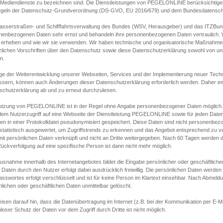
s Mediendienste zu bezeichnen sind. Die Dienstleistungen von PEGELONLINE berücksichtigen
egeln der Datenschutz-Grundverordnung (DS-GVO, EU 2016/679) und dem Bundesdatensc
asserstraßen- und Schifffahrtsverwaltung des Bundes (WSV, Herausgeber) und das ITZBund
nenbezogenen Daten sehr ernst und behandeln ihre personenbezogenen Daten vertraulich. W
 erheben und wie wir sie verwenden. Wir haben technische und organisatorische Maßnahmen g
zlichen Vorschriften über den Datenschutz sowie diese Datenschutzerklärung sowohl von uns
n.
ge der Weiterentwicklung unserer Webseiten, Services und der Implementierung neuer Techn
ssern, können auch Änderungen dieser Datenschutzerklärung erforderlich werden. Daher emp
schutzerklärung ab und zu erneut durchzulesen.
utzung von PEGELONLINE ist in der Regel ohne Angabe personenbezogener Daten möglich.
edem Nutzerzugriff auf eine Webseite der Dienstleistung PEGELONLINE sowie für jeden Dat
en in einer Protokolldatei pseudonymisiert gespeichert. Diese Daten sind nicht personenbez
statistisch ausgewertet, um Zugriffstrends zu erkennen und das Angebot entsprechend zu 
mit persönlichen Daten verknüpft und nicht an Dritte weitergegeben. Nach 60 Tagen werden d
ückverfolgung auf eine spezifische Person ist dann nicht mehr möglich.
Ausnahme innerhalb des Internetangebotes bildet die Eingabe persönlicher oder geschäftlic
 Daten durch den Nutzer erfolgt dabei ausdrücklich freiwillig. Die persönlichen Daten werden
asswortes erfolgt verschlüsselt und ist für keine Person im Klartext einsehbar. Nach Abmel
lichen oder geschäftlichen Daten unmittelbar gelöscht.
isen darauf hin, dass die Datenübertragung im Internet (z.B. bei der Kommunikation per E-Ma
loser Schutz der Daten vor dem Zugriff durch Dritte ist nicht möglich.