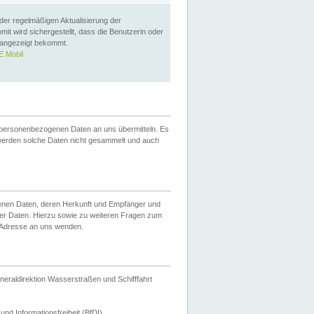
 der regelmäßigen Aktualisierung der
omit wird sichergestellt, dass die Benutzerin oder
 angezeigt bekommt.
 Mobil
 personenbezogenen Daten an uns übermitteln. Es
werden solche Daten nicht gesammelt und auch
ogenen Daten, deren Herkunft und Empfänger und
er Daten. Hierzu sowie zu weiteren Fragen zum
 Adresse an uns wenden.
neraldirektion Wasserstraßen und Schifffahrt
nd Informationsfreiheit (BfDI).