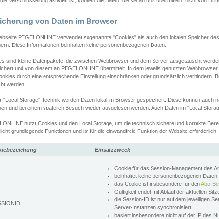
ie Verschlüsselung aktiviert ist, können die Daten, die sie an uns übermitteln, nicht von Dri
icherung von Daten im Browser
ebseite PEGELONLINE verwendet sogenannte "Cookies" als auch den lokalen Speicher des 
hern. Diese Informationen beinhalten keine personenbezogenen Daten.
es sind kleine Datenpakete, die zwischen Webbrowser und dem Server ausgetauscht werde
ichert und von diesem an PEGELONLINE übermittelt. In dem jeweils genutzten Webbrowser
ookies durch eine entsprechende Einstellung einschränken oder grundsätzlich verhindern. B
cht werden.
er "Local Storage" Technik werden Daten lokal im Browser gespeichert. Diese können auch 
hen und bei einem späteren Besuch wieder ausgelesen werden. Auch Daten im "Local Storag
ONLINE nutzt Cookies und den Local Storage, um die technisch sichere und korrekte Bereit
icht grundlegende Funktionen und ist für die einwandfreie Funktion der Website erforderlich.
kiebezeichung
Einsatzzweck
Cookie für das Session-Management des 
beinhaltet keine personenbezogenen Daten
das Cookie ist insbesondere für den
Abo-Be
Gültigkeit endet mit Ablauf der aktuellen Sit
die Session-ID ist nur auf dem jeweiligen Se
SSIONID
Server-Instanzen synchronisiert
basiert insbesondere nicht auf der IP des N