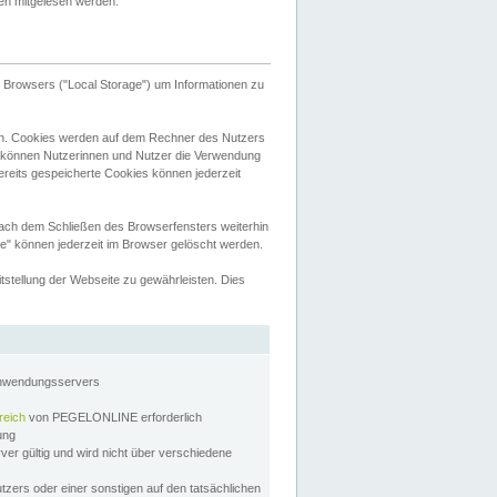
tten mitgelesen werden.
Browsers ("Local Storage") um Informationen zu
n. Cookies werden auf dem Rechner des Nutzers
 können Nutzerinnen und Nutzer die Verwendung
ereits gespeicherte Cookies können jederzeit
nach dem Schließen des Browserfensters weiterhin
e" können jederzeit im Browser gelöscht werden.
stellung der Webseite zu gewährleisten. Dies
Anwendungsservers
reich
von PEGELONLINE erforderlich
zung
rver gültig und wird nicht über verschiedene
utzers oder einer sonstigen auf den tatsächlichen