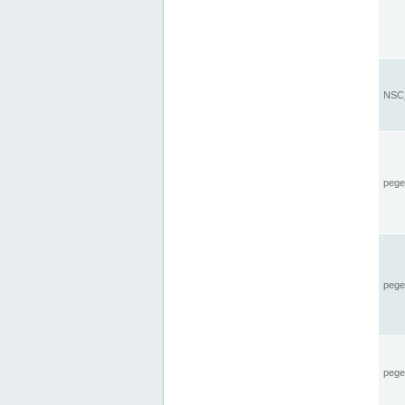
NSC_
pegel
pege
pegel