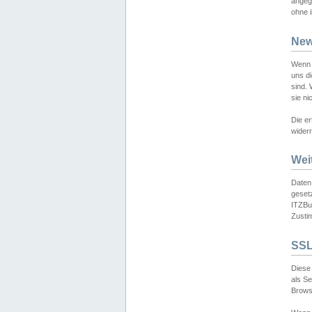
angeg
ohne i
New
Wenn 
uns d
sind.
sie ni
Die er
widerr
Wei
Daten,
gesetz
ITZBun
Zusti
SSL
Diese 
als S
Browse