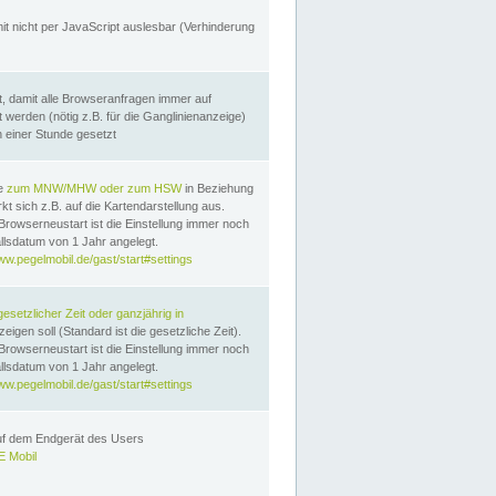
it nicht per JavaScript auslesbar (Verhinderung
, damit alle Browseranfragen immer auf
erden (nötig z.B. für die Ganglinienanzeige)
n einer Stunde gesetzt
te
zum MNW/MHW oder zum HSW
in Beziehung
t sich z.B. auf die Kartendarstellung aus.
Browserneustart ist die Einstellung immer noch
llsdatum von 1 Jahr angelegt.
ww.pegelmobil.de/gast/start#settings
gesetzlicher Zeit oder ganzjährig in
eigen soll (Standard ist die gesetzliche Zeit).
Browserneustart ist die Einstellung immer noch
llsdatum von 1 Jahr angelegt.
ww.pegelmobil.de/gast/start#settings
auf dem Endgerät des Users
 Mobil