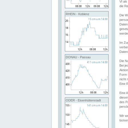
VI al
die R
RHEIN - Koblenz
Die W
perso
Daten
geset
werde
Im Zu
verbe
Daten
DONAU - Passau
Die N
Bei j
Aktion
Form 
nicht 
Eine R
Eine 
dieser
ODER - Eisenhüttenstadt
des P
persön
Wir we
lücken