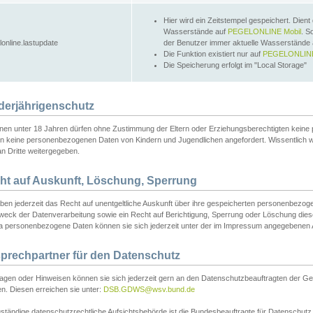
Hier wird ein Zeitstempel gespeichert. Dient
Wasserstände auf
PEGELONLINE Mobil
. S
lonline.lastupdate
der Benutzer immer aktuelle Wasserstände
Die Funktion existiert nur auf
PEGELONLINE
Die Speicherung erfolgt im "Local Storage"
derjährigenschutz
nen unter 18 Jahren dürfen ohne Zustimmung der Eltern oder Erziehungsberechtigten keine
n keine personenbezogenen Daten von Kindern und Jugendlichen angefordert. Wissentlich 
an Dritte weitergegeben.
ht auf Auskunft, Löschung, Sperrung
aben jederzeit das Recht auf unentgeltliche Auskunft über ihre gespeicherten personenbez
weck der Datenverarbeitung sowie ein Recht auf Berichtigung, Sperrung oder Löschung dies
 personenbezogene Daten können sie sich jederzeit unter der im Impressum angegebenen
prechpartner für den Datenschutz
ragen oder Hinweisen können sie sich jederzeit gern an den Datenschutzbeauftragten der Ge
n. Diesen erreichen sie unter:
DSB.GDWS@wsv.bund.de
ständige datenschutzrechtliche Aufsichtsbehörde ist die Bundesbeauftragte für Datenschutz u