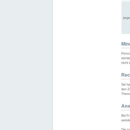
pege
Min
Perso
werde
nicht 
Rec
Sie h
den Z
Thema
Ans
Bei F
wende
Die zu