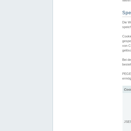
Wenn d
Spe
Die W
speic
Cooki
gespe
von C
gelös
Bei d
beste
PEGEL
ermögl
Coo
JSE