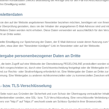
ebenen Kontaktdaten zwecks Bearbeitung der Anfrage und für den Fall von Anschlussfragen b
hre Einwilligung weiter.
sletterdaten
sie den auf der Website angebotenen Newsletter beziehen möchten, benötigen wir von Ihnen
ie Überprüfung gestatten, dass sie der Inhaber der angegebenen E-Mail-Adresse sind und m
 Weitere Daten werden nicht erhoben. Diese Daten verwenden wir ausschließlich für den Ver
cht an Dritte weiter.
teilte Einwilligung zur Speicherung der Daten, der E-Mail-Adresse sowie deren Nutzung zum
ufen, etwa über den "Newsletter kündigen"-Link im Newsletter oder auf der Webseite.
tergabe personenbezogener Daten an Dritte
 die beim Zugriff auf eine Webseite der Dienstleistung PEGELONLINE protokolliert worden sind
lich vorgeschrieben ist, durch eine Gerichtsentscheidung festgelegt oder die Weitergabe im Fa
d zur Rechts- oder Strafverfolgung erforderlich ist. Eine Weitergabe der Daten an Dritte zur 
mmung. Eine Weitergabe zu anderen nichtkommerziellen oder zu kommerziellen Zwecken erfol
- bzw. TLS-Verschlüsselung
Seite nutzt aus Gründen der Sicherheit und zum Schutz der Übertragung vertraulicher Inhalte
eitenbetreiber senden, eine SSL- bzw. TLS-Verschlüsselung. Eine verschlüsselte Verbindung 
rs von "http://" auf "https://" wechselt sowie am Schloss-Symbol in ihrer Browserzeile.