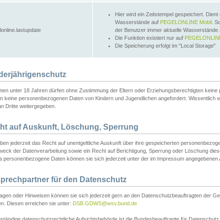
Hier wird ein Zeitstempel gespeichert. Dient
Wasserstände auf
PEGELONLINE Mobil
. S
lonline.lastupdate
der Benutzer immer aktuelle Wasserstände
Die Funktion existiert nur auf
PEGELONLINE
Die Speicherung erfolgt im "Local Storage"
derjährigenschutz
nen unter 18 Jahren dürfen ohne Zustimmung der Eltern oder Erziehungsberechtigten keine
n keine personenbezogenen Daten von Kindern und Jugendlichen angefordert. Wissentlich 
an Dritte weitergegeben.
ht auf Auskunft, Löschung, Sperrung
aben jederzeit das Recht auf unentgeltliche Auskunft über ihre gespeicherten personenbez
weck der Datenverarbeitung sowie ein Recht auf Berichtigung, Sperrung oder Löschung dies
 personenbezogene Daten können sie sich jederzeit unter der im Impressum angegebenen
prechpartner für den Datenschutz
ragen oder Hinweisen können sie sich jederzeit gern an den Datenschutzbeauftragten der Ge
n. Diesen erreichen sie unter:
DSB.GDWS@wsv.bund.de
ständige datenschutzrechtliche Aufsichtsbehörde ist die Bundesbeauftragte für Datenschutz u