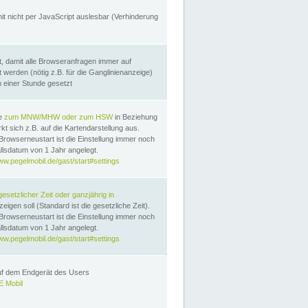
it nicht per JavaScript auslesbar (Verhinderung
, damit alle Browseranfragen immer auf
erden (nötig z.B. für die Ganglinienanzeige)
n einer Stunde gesetzt
te
zum MNW/MHW oder zum HSW
in Beziehung
t sich z.B. auf die Kartendarstellung aus.
Browserneustart ist die Einstellung immer noch
llsdatum von 1 Jahr angelegt.
ww.pegelmobil.de/gast/start#settings
gesetzlicher Zeit oder ganzjährig in
eigen soll (Standard ist die gesetzliche Zeit).
Browserneustart ist die Einstellung immer noch
llsdatum von 1 Jahr angelegt.
ww.pegelmobil.de/gast/start#settings
auf dem Endgerät des Users
 Mobil