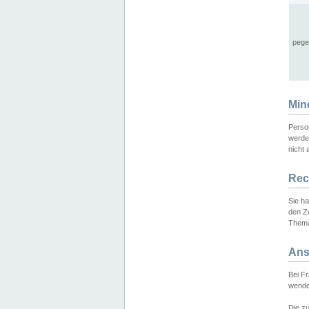
pege
Min
Perso
werde
nicht 
Rec
Sie h
den Z
Thema
Ans
Bei F
wende
Die zu