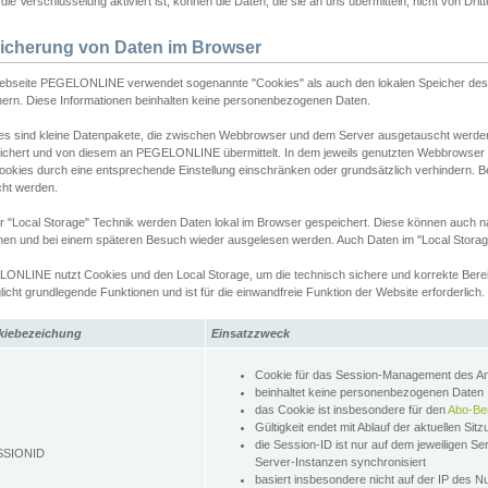
ie Verschlüsselung aktiviert ist, können die Daten, die sie an uns übermitteln, nicht von Dri
icherung von Daten im Browser
ebseite PEGELONLINE verwendet sogenannte "Cookies" als auch den lokalen Speicher des 
hern. Diese Informationen beinhalten keine personenbezogenen Daten.
es sind kleine Datenpakete, die zwischen Webbrowser und dem Server ausgetauscht werde
ichert und von diesem an PEGELONLINE übermittelt. In dem jeweils genutzten Webbrowser
ookies durch eine entsprechende Einstellung einschränken oder grundsätzlich verhindern. B
cht werden.
er "Local Storage" Technik werden Daten lokal im Browser gespeichert. Diese können auch 
hen und bei einem späteren Besuch wieder ausgelesen werden. Auch Daten im "Local Storag
ONLINE nutzt Cookies und den Local Storage, um die technisch sichere und korrekte Bereit
icht grundlegende Funktionen und ist für die einwandfreie Funktion der Website erforderlich.
kiebezeichung
Einsatzzweck
Cookie für das Session-Management des 
beinhaltet keine personenbezogenen Daten
das Cookie ist insbesondere für den
Abo-Be
Gültigkeit endet mit Ablauf der aktuellen Sit
die Session-ID ist nur auf dem jeweiligen Se
SSIONID
Server-Instanzen synchronisiert
basiert insbesondere nicht auf der IP des N