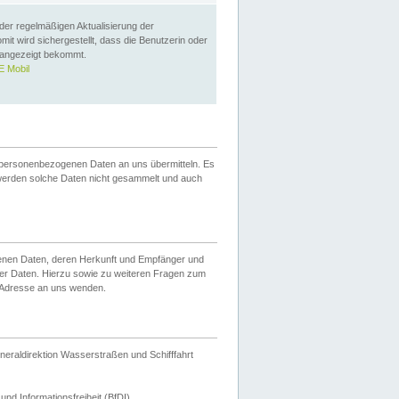
 der regelmäßigen Aktualisierung der
omit wird sichergestellt, dass die Benutzerin oder
 angezeigt bekommt.
 Mobil
 personenbezogenen Daten an uns übermitteln. Es
werden solche Daten nicht gesammelt und auch
ogenen Daten, deren Herkunft und Empfänger und
er Daten. Hierzu sowie zu weiteren Fragen zum
 Adresse an uns wenden.
neraldirektion Wasserstraßen und Schifffahrt
nd Informationsfreiheit (BfDI).