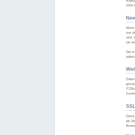
angeg
ohne i
New
Wenn 
uns d
sind.
sie ni
Die er
widerr
Wei
Daten,
gesetz
ITZBun
Zusti
SSL
Diese 
als S
Browse