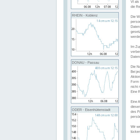
VI al
die R
RHEIN - Koblenz
Die W
perso
Daten
geset
werde
Im Zu
verbe
Daten
DONAU - Passau
Die N
Bei j
Aktion
Form 
nicht 
Eine R
Eine 
dieser
ODER - Eisenhüttenstadt
des P
persön
Wir we
lücken