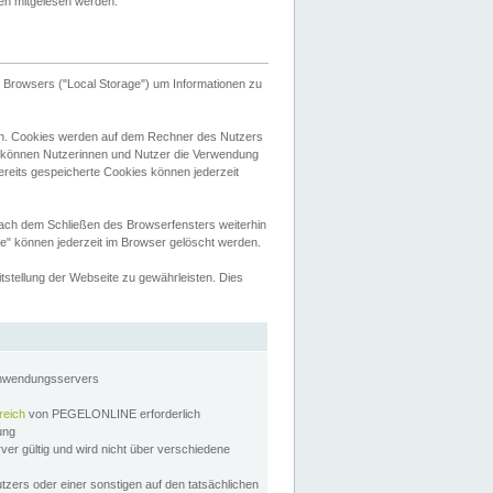
tten mitgelesen werden.
Browsers ("Local Storage") um Informationen zu
n. Cookies werden auf dem Rechner des Nutzers
 können Nutzerinnen und Nutzer die Verwendung
ereits gespeicherte Cookies können jederzeit
nach dem Schließen des Browserfensters weiterhin
e" können jederzeit im Browser gelöscht werden.
stellung der Webseite zu gewährleisten. Dies
Anwendungsservers
reich
von PEGELONLINE erforderlich
zung
rver gültig und wird nicht über verschiedene
utzers oder einer sonstigen auf den tatsächlichen