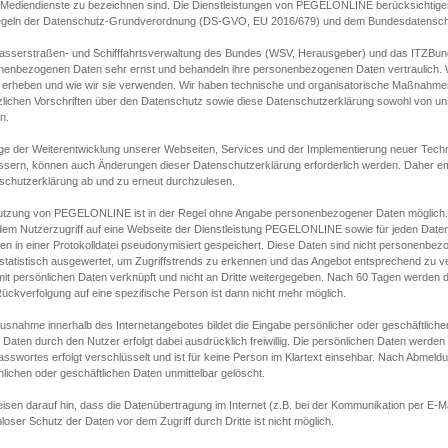
s Mediendienste zu bezeichnen sind. Die Dienstleistungen von PEGELONLINE berücksichtigen
egeln der Datenschutz-Grundverordnung (DS-GVO, EU 2016/679) und dem Bundesdatensc
asserstraßen- und Schifffahrtsverwaltung des Bundes (WSV, Herausgeber) und das ITZBund
nenbezogenen Daten sehr ernst und behandeln ihre personenbezogenen Daten vertraulich. W
 erheben und wie wir sie verwenden. Wir haben technische und organisatorische Maßnahmen g
zlichen Vorschriften über den Datenschutz sowie diese Datenschutzerklärung sowohl von uns
n.
ge der Weiterentwicklung unserer Webseiten, Services und der Implementierung neuer Techn
ssern, können auch Änderungen dieser Datenschutzerklärung erforderlich werden. Daher emp
schutzerklärung ab und zu erneut durchzulesen.
utzung von PEGELONLINE ist in der Regel ohne Angabe personenbezogener Daten möglich.
edem Nutzerzugriff auf eine Webseite der Dienstleistung PEGELONLINE sowie für jeden Dat
en in einer Protokolldatei pseudonymisiert gespeichert. Diese Daten sind nicht personenbez
statistisch ausgewertet, um Zugriffstrends zu erkennen und das Angebot entsprechend zu 
mit persönlichen Daten verknüpft und nicht an Dritte weitergegeben. Nach 60 Tagen werden d
ückverfolgung auf eine spezifische Person ist dann nicht mehr möglich.
Ausnahme innerhalb des Internetangebotes bildet die Eingabe persönlicher oder geschäftlic
 Daten durch den Nutzer erfolgt dabei ausdrücklich freiwillig. Die persönlichen Daten werden
asswortes erfolgt verschlüsselt und ist für keine Person im Klartext einsehbar. Nach Abmel
lichen oder geschäftlichen Daten unmittelbar gelöscht.
isen darauf hin, dass die Datenübertragung im Internet (z.B. bei der Kommunikation per E-Ma
loser Schutz der Daten vor dem Zugriff durch Dritte ist nicht möglich.