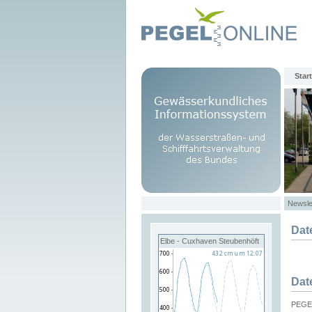
Start
Newsle
Dat
Elbe - Cuxhaven Steubenhöft
Dat
PEGEL