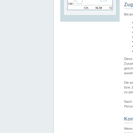
Zug
Bei j
Diese
Zusam
gesch
ausdrü
Die p
bzw. 
zu pe
Nach 
Person
Kon
Wenn 