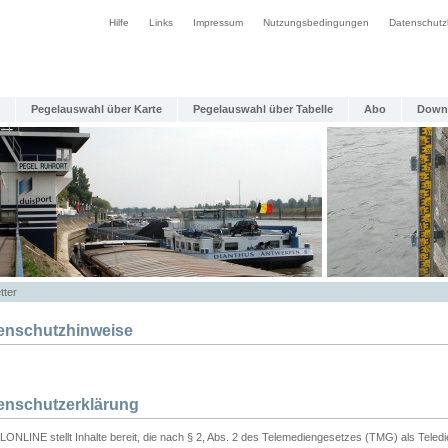
Hilfe
Links
Impressum
Nutzungsbedingungen
Datenschutz
Pegelauswahl über Karte
Pegelauswahl über Tabelle
Abo
Down
tter
enschutzhinweise
enschutzerklärung
ONLINE stellt Inhalte bereit, die nach § 2, Abs. 2 des Telemediengesetzes (TMG) als Teled