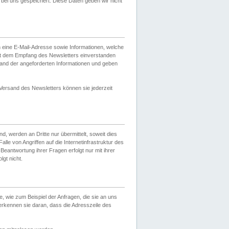
ei uns gespeichert. Diese Daten geben wir nicht
 eine E-Mail-Adresse sowie Informationen, welche
it dem Empfang des Newsletters einverstanden
sand der angeforderten Informationen und geben
 Versand des Newsletters können sie jederzeit
, werden an Dritte nur übermittelt, soweit dies
lle von Angriffen auf die Internetinfrastruktur des
Beantwortung ihrer Fragen erfolgt nur mit ihrer
gt nicht.
, wie zum Beispiel der Anfragen, die sie an uns
erkennen sie daran, dass die Adresszeile des