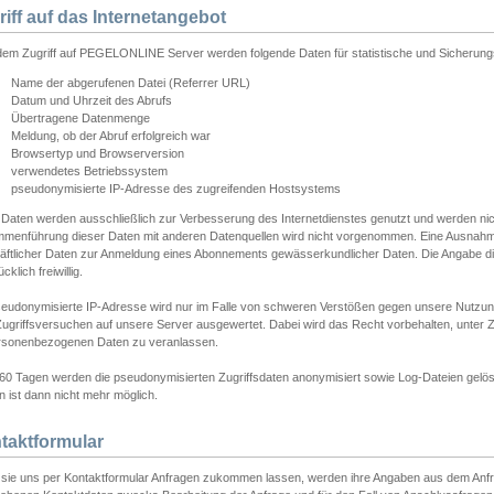
riff auf das Internetangebot
edem Zugriff auf PEGELONLINE Server werden folgende Daten für statistische und Sicherun
Name der abgerufenen Datei (Referrer URL)
Datum und Uhrzeit des Abrufs
Übertragene Datenmenge
Meldung, ob der Abruf erfolgreich war
Browsertyp und Browserversion
verwendetes Betriebssystem
pseudonymisierte IP-Adresse des zugreifenden Hostsystems
 Daten werden ausschließlich zur Verbesserung des Internetdienstes genutzt und werden ni
menführung dieser Daten mit anderen Datenquellen wird nicht vorgenommen. Eine Ausnahme 
äftlicher Daten zur Anmeldung eines Abonnements gewässerkundlicher Daten. Die Angabe die
cklich freiwillig.
seudonymisierte IP-Adresse wird nur im Falle von schweren Verstößen gegen unsere Nutzun
Zugriffsversuchen auf unsere Server ausgewertet. Dabei wird das Recht vorbehalten, unter Z
rsonenbezogenen Daten zu veranlassen.
60 Tagen werden die pseudonymisierten Zugriffsdaten anonymisiert sowie Log-Dateien gelösc
 ist dann nicht mehr möglich.
taktformular
sie uns per Kontaktformular Anfragen zukommen lassen, werden ihre Angaben aus dem Anfrag