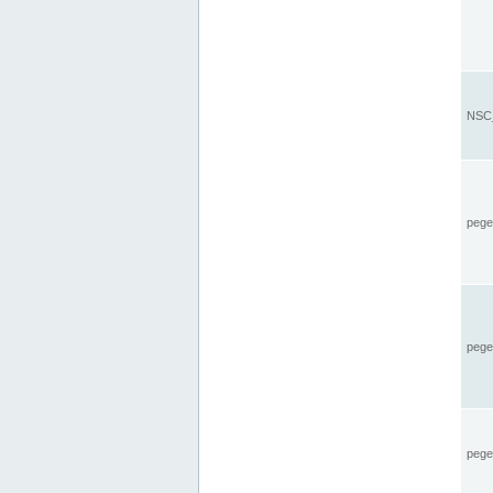
NSC_
pegel
pege
pegel