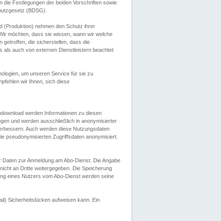
 die Festlegungen der beiden Vorschriften sowie
hutzgesetz (BDSG).
 (Produktion) nehmen den Schutz ihrer
ir möchten, dass sie wissen, wann wir welche
etroffen, die sicherstellen, dass die
 als auch von externen Dienstleistern beachtet
ologien, um unseren Service für sie zu
fehlen wir Ihnen, sich diese
endownload werden Informationen zu diesen
ogen und werden ausschließlich in anonymisierter
verbessern. Auch werden diese Nutzungsdaten
ie pseudonymisierten Zugriffsdaten anonymisiert.
her Daten zur Anmeldung am Abo-Dienst. Die Angabe
 nicht an Dritte weitergegeben. Die Speicherung
dung eines Nutzers vom Abo-Dienst werden seine
il) Sicherheitslücken aufweisen kann. Ein