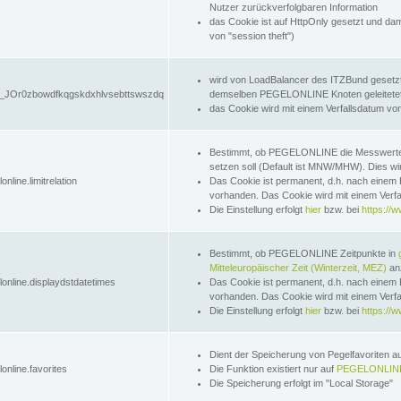
Nutzer zurückverfolgbaren Information
das Cookie ist auf HttpOnly gesetzt und dam
von "session theft")
wird von LoadBalancer des ITZBund gesetzt
JOr0zbowdfkqgskdxhlvsebttswszdq
demselben PEGELONLINE Knoten geleitetet w
das Cookie wird mit einem Verfallsdatum vo
Bestimmt, ob PEGELONLINE die Messwer
setzen soll (Default ist MNW/MHW). Dies wirk
online.limitrelation
Das Cookie ist permanent, d.h. nach einem 
vorhanden. Das Cookie wird mit einem Verfa
Die Einstellung erfolgt
hier
bzw. bei
https://w
Bestimmt, ob PEGELONLINE Zeitpunkte in
Mitteleuropäischer Zeit (Winterzeit, MEZ)
anz
lonline.displaydstdatetimes
Das Cookie ist permanent, d.h. nach einem 
vorhanden. Das Cookie wird mit einem Verfa
Die Einstellung erfolgt
hier
bzw. bei
https://w
Dient der Speicherung von Pegelfavoriten 
online.favorites
Die Funktion existiert nur auf
PEGELONLINE
Die Speicherung erfolgt im "Local Storage"