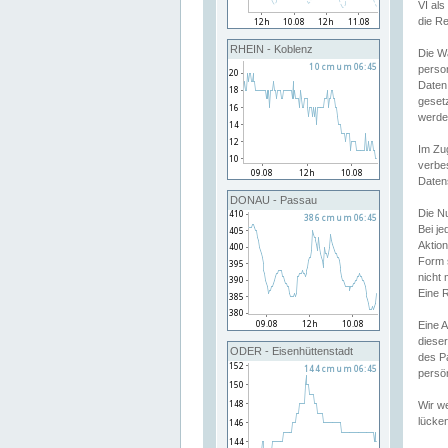
VI al
die R
RHEIN - Koblenz
Die W
perso
Daten
geset
werde
Im Zu
verbe
Daten
DONAU - Passau
Die N
Bei j
Aktion
Form 
nicht 
Eine R
Eine 
dieser
ODER - Eisenhüttenstadt
des P
persön
Wir we
lücken