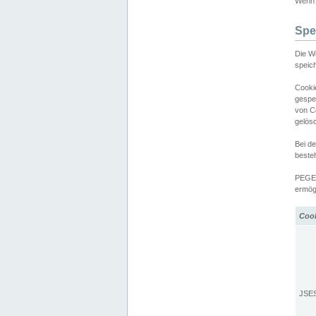
Wenn d
Spe
Die W
speic
Cooki
gespe
von C
gelös
Bei d
beste
PEGEL
ermögl
Coo
JSE