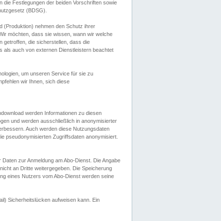
 die Festlegungen der beiden Vorschriften sowie
hutzgesetz (BDSG).
 (Produktion) nehmen den Schutz ihrer
ir möchten, dass sie wissen, wann wir welche
etroffen, die sicherstellen, dass die
 als auch von externen Dienstleistern beachtet
ologien, um unseren Service für sie zu
fehlen wir Ihnen, sich diese
endownload werden Informationen zu diesen
ogen und werden ausschließlich in anonymisierter
verbessern. Auch werden diese Nutzungsdaten
ie pseudonymisierten Zugriffsdaten anonymisiert.
her Daten zur Anmeldung am Abo-Dienst. Die Angabe
 nicht an Dritte weitergegeben. Die Speicherung
dung eines Nutzers vom Abo-Dienst werden seine
il) Sicherheitslücken aufweisen kann. Ein