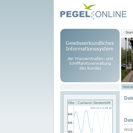
Start
Newsle
Dat
Elbe - Cuxhaven Steubenhöft
Dat
PEGEL