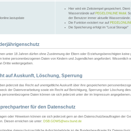
Hier wird ein Zeitstempel gespeichert. Dient
Wasserstände auf
PEGELONLINE Mobil
. S
lonline.lastupdate
der Benutzer immer aktuelle Wasserstände
Die Funktion existiert nur auf
PEGELONLINE
Die Speicherung erfolgt im "Local Storage"
derjährigenschutz
nen unter 18 Jahren dürfen ohne Zustimmung der Eltern oder Erziehungsberechtigten keine
n keine personenbezogenen Daten von Kindern und Jugendlichen angefordert. Wissentlich 
an Dritte weitergegeben.
ht auf Auskunft, Löschung, Sperrung
aben jederzeit das Recht auf unentgeltliche Auskunft über ihre gespeicherten personenbez
weck der Datenverarbeitung sowie ein Recht auf Berichtigung, Sperrung oder Löschung dies
 personenbezogene Daten können sie sich jederzeit unter der im Impressum angegebenen
prechpartner für den Datenschutz
ragen oder Hinweisen können sie sich jederzeit gern an den Datenschutzbeauftragten der Ge
n. Diesen erreichen sie unter:
DSB.GDWS@wsv.bund.de
ständige datenschutzrechtliche Aufsichtsbehörde ist die Bundesbeauftragte für Datenschutz u