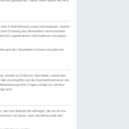
ei uns gespeichert. Diese Daten geben wir nicht
 eine E-Mail-Adresse sowie Informationen, welche
it dem Empfang des Newsletters einverstanden
sand der angeforderten Informationen und geben
 Versand des Newsletters können sie jederzeit
, werden an Dritte nur übermittelt, soweit dies
lle von Angriffen auf die Internetinfrastruktur des
Beantwortung ihrer Fragen erfolgt nur mit ihrer
gt nicht.
, wie zum Beispiel der Anfragen, die sie an uns
erkennen sie daran, dass die Adresszeile des