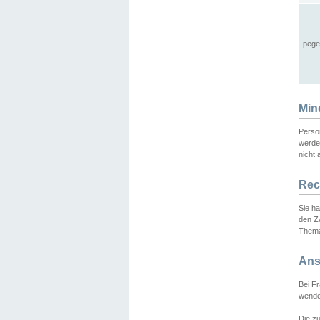
pege
Min
Perso
werde
nicht 
Rec
Sie h
den Z
Thema
Ans
Bei F
wende
Die zu