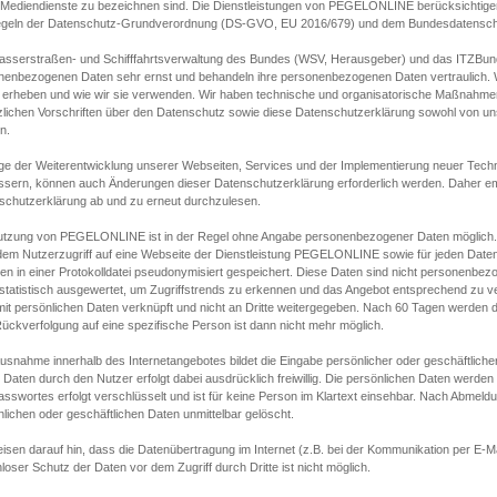
s Mediendienste zu bezeichnen sind. Die Dienstleistungen von PEGELONLINE berücksichtigen
egeln der Datenschutz-Grundverordnung (DS-GVO, EU 2016/679) und dem Bundesdatensc
asserstraßen- und Schifffahrtsverwaltung des Bundes (WSV, Herausgeber) und das ITZBund
nenbezogenen Daten sehr ernst und behandeln ihre personenbezogenen Daten vertraulich. W
 erheben und wie wir sie verwenden. Wir haben technische und organisatorische Maßnahmen g
zlichen Vorschriften über den Datenschutz sowie diese Datenschutzerklärung sowohl von uns
n.
ge der Weiterentwicklung unserer Webseiten, Services und der Implementierung neuer Techn
ssern, können auch Änderungen dieser Datenschutzerklärung erforderlich werden. Daher emp
schutzerklärung ab und zu erneut durchzulesen.
utzung von PEGELONLINE ist in der Regel ohne Angabe personenbezogener Daten möglich.
edem Nutzerzugriff auf eine Webseite der Dienstleistung PEGELONLINE sowie für jeden Dat
en in einer Protokolldatei pseudonymisiert gespeichert. Diese Daten sind nicht personenbez
statistisch ausgewertet, um Zugriffstrends zu erkennen und das Angebot entsprechend zu 
mit persönlichen Daten verknüpft und nicht an Dritte weitergegeben. Nach 60 Tagen werden d
ückverfolgung auf eine spezifische Person ist dann nicht mehr möglich.
Ausnahme innerhalb des Internetangebotes bildet die Eingabe persönlicher oder geschäftlic
 Daten durch den Nutzer erfolgt dabei ausdrücklich freiwillig. Die persönlichen Daten werden
asswortes erfolgt verschlüsselt und ist für keine Person im Klartext einsehbar. Nach Abmel
lichen oder geschäftlichen Daten unmittelbar gelöscht.
isen darauf hin, dass die Datenübertragung im Internet (z.B. bei der Kommunikation per E-Ma
loser Schutz der Daten vor dem Zugriff durch Dritte ist nicht möglich.