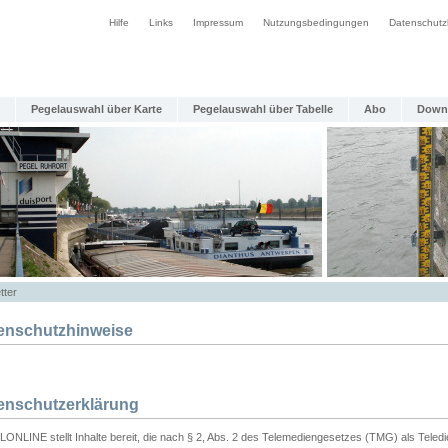
Hilfe
Links
Impressum
Nutzungsbedingungen
Datenschutz
Pegelauswahl über Karte
Pegelauswahl über Tabelle
Abo
Down
tter
enschutzhinweise
enschutzerklärung
ONLINE stellt Inhalte bereit, die nach § 2, Abs. 2 des Telemediengesetzes (TMG) als Teled