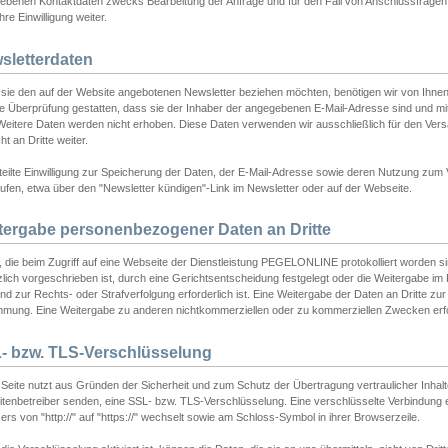
ebenen Kontaktdaten zwecks Bearbeitung der Anfrage und für den Fall von Anschlussfragen b
hre Einwilligung weiter.
sletterdaten
sie den auf der Website angebotenen Newsletter beziehen möchten, benötigen wir von Ihnen
ie Überprüfung gestatten, dass sie der Inhaber der angegebenen E-Mail-Adresse sind und m
 Weitere Daten werden nicht erhoben. Diese Daten verwenden wir ausschließlich für den Ver
cht an Dritte weiter.
teilte Einwilligung zur Speicherung der Daten, der E-Mail-Adresse sowie deren Nutzung zum
ufen, etwa über den "Newsletter kündigen"-Link im Newsletter oder auf der Webseite.
tergabe personenbezogener Daten an Dritte
 die beim Zugriff auf eine Webseite der Dienstleistung PEGELONLINE protokolliert worden sind
lich vorgeschrieben ist, durch eine Gerichtsentscheidung festgelegt oder die Weitergabe im Fa
d zur Rechts- oder Strafverfolgung erforderlich ist. Eine Weitergabe der Daten an Dritte zur 
mmung. Eine Weitergabe zu anderen nichtkommerziellen oder zu kommerziellen Zwecken erfol
- bzw. TLS-Verschlüsselung
Seite nutzt aus Gründen der Sicherheit und zum Schutz der Übertragung vertraulicher Inhalte
eitenbetreiber senden, eine SSL- bzw. TLS-Verschlüsselung. Eine verschlüsselte Verbindung 
rs von "http://" auf "https://" wechselt sowie am Schloss-Symbol in ihrer Browserzeile.