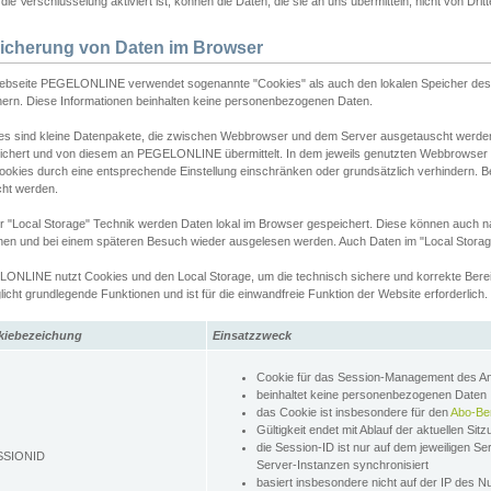
ie Verschlüsselung aktiviert ist, können die Daten, die sie an uns übermitteln, nicht von Dri
icherung von Daten im Browser
ebseite PEGELONLINE verwendet sogenannte "Cookies" als auch den lokalen Speicher des 
hern. Diese Informationen beinhalten keine personenbezogenen Daten.
es sind kleine Datenpakete, die zwischen Webbrowser und dem Server ausgetauscht werde
ichert und von diesem an PEGELONLINE übermittelt. In dem jeweils genutzten Webbrowser
ookies durch eine entsprechende Einstellung einschränken oder grundsätzlich verhindern. B
cht werden.
er "Local Storage" Technik werden Daten lokal im Browser gespeichert. Diese können auch 
hen und bei einem späteren Besuch wieder ausgelesen werden. Auch Daten im "Local Storag
ONLINE nutzt Cookies und den Local Storage, um die technisch sichere und korrekte Bereit
icht grundlegende Funktionen und ist für die einwandfreie Funktion der Website erforderlich.
kiebezeichung
Einsatzzweck
Cookie für das Session-Management des 
beinhaltet keine personenbezogenen Daten
das Cookie ist insbesondere für den
Abo-Be
Gültigkeit endet mit Ablauf der aktuellen Sit
die Session-ID ist nur auf dem jeweiligen Se
SSIONID
Server-Instanzen synchronisiert
basiert insbesondere nicht auf der IP des N