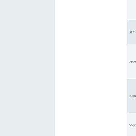
NSC_
pegel
pege
pegel