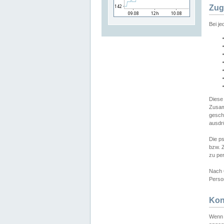
Zug
Bei j
Diese
Zusam
gesch
ausdrü
Die p
bzw. 
zu pe
Nach 
Person
Kon
Wenn 