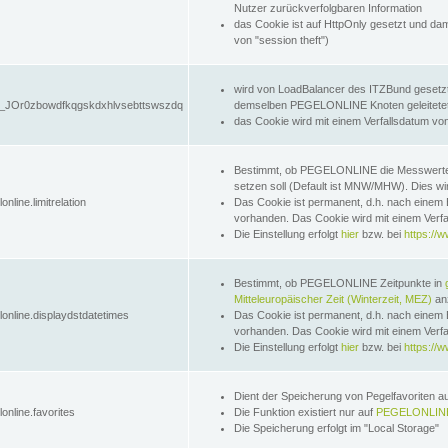
Nutzer zurückverfolgbaren Information
das Cookie ist auf HttpOnly gesetzt und dam
von "session theft")
wird von LoadBalancer des ITZBund gesetzt
JOr0zbowdfkqgskdxhlvsebttswszdq
demselben PEGELONLINE Knoten geleitetet w
das Cookie wird mit einem Verfallsdatum vo
Bestimmt, ob PEGELONLINE die Messwer
setzen soll (Default ist MNW/MHW). Dies wirk
online.limitrelation
Das Cookie ist permanent, d.h. nach einem 
vorhanden. Das Cookie wird mit einem Verfa
Die Einstellung erfolgt
hier
bzw. bei
https://w
Bestimmt, ob PEGELONLINE Zeitpunkte in
Mitteleuropäischer Zeit (Winterzeit, MEZ)
anz
lonline.displaydstdatetimes
Das Cookie ist permanent, d.h. nach einem 
vorhanden. Das Cookie wird mit einem Verfa
Die Einstellung erfolgt
hier
bzw. bei
https://w
Dient der Speicherung von Pegelfavoriten 
online.favorites
Die Funktion existiert nur auf
PEGELONLINE
Die Speicherung erfolgt im "Local Storage"