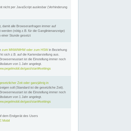
it nicht per JavaScript auslesbar (Verhinderung
, damit alle Browseranfragen immer auf
erden (nötig z.B. für die Ganglinienanzeige)
n einer Stunde gesetzt
te
zum MNW/MHW oder zum HSW
in Beziehung
t sich z.B. auf die Kartendarstellung aus.
Browserneustart ist die Einstellung immer noch
llsdatum von 1 Jahr angelegt.
ww.pegelmobil.de/gast/start#settings
gesetzlicher Zeit oder ganzjährig in
eigen soll (Standard ist die gesetzliche Zeit).
Browserneustart ist die Einstellung immer noch
llsdatum von 1 Jahr angelegt.
ww.pegelmobil.de/gast/start#settings
auf dem Endgerät des Users
 Mobil