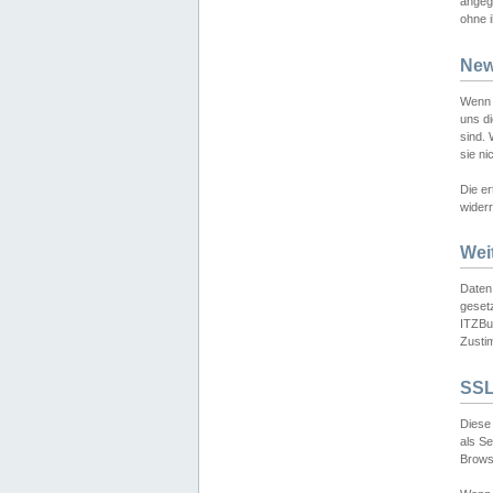
angeg
ohne i
New
Wenn 
uns d
sind.
sie ni
Die er
widerr
Wei
Daten,
gesetz
ITZBun
Zusti
SSL
Diese 
als S
Browse