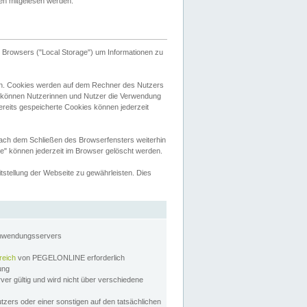
tten mitgelesen werden.
Browsers ("Local Storage") um Informationen zu
n. Cookies werden auf dem Rechner des Nutzers
 können Nutzerinnen und Nutzer die Verwendung
ereits gespeicherte Cookies können jederzeit
nach dem Schließen des Browserfensters weiterhin
e" können jederzeit im Browser gelöscht werden.
stellung der Webseite zu gewährleisten. Dies
Anwendungsservers
reich
von PEGELONLINE erforderlich
zung
rver gültig und wird nicht über verschiedene
utzers oder einer sonstigen auf den tatsächlichen