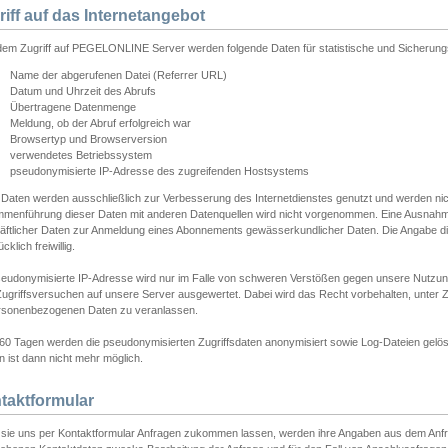
riff auf das Internetangebot
edem Zugriff auf PEGELONLINE Server werden folgende Daten für statistische und Sicherun
Name der abgerufenen Datei (Referrer URL)
Datum und Uhrzeit des Abrufs
Übertragene Datenmenge
Meldung, ob der Abruf erfolgreich war
Browsertyp und Browserversion
verwendetes Betriebssystem
pseudonymisierte IP-Adresse des zugreifenden Hostsystems
 Daten werden ausschließlich zur Verbesserung des Internetdienstes genutzt und werden ni
menführung dieser Daten mit anderen Datenquellen wird nicht vorgenommen. Eine Ausnahme 
äftlicher Daten zur Anmeldung eines Abonnements gewässerkundlicher Daten. Die Angabe die
cklich freiwillig.
seudonymisierte IP-Adresse wird nur im Falle von schweren Verstößen gegen unsere Nutzun
Zugriffsversuchen auf unsere Server ausgewertet. Dabei wird das Recht vorbehalten, unter Z
rsonenbezogenen Daten zu veranlassen.
60 Tagen werden die pseudonymisierten Zugriffsdaten anonymisiert sowie Log-Dateien gelösc
 ist dann nicht mehr möglich.
taktformular
sie uns per Kontaktformular Anfragen zukommen lassen, werden ihre Angaben aus dem Anfrag