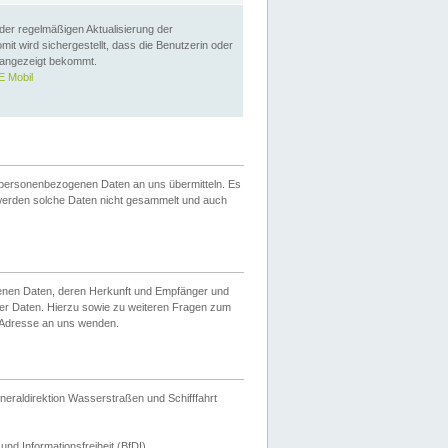
 der regelmäßigen Aktualisierung der
omit wird sichergestellt, dass die Benutzerin oder
 angezeigt bekommt.
 Mobil
 personenbezogenen Daten an uns übermitteln. Es
werden solche Daten nicht gesammelt und auch
ogenen Daten, deren Herkunft und Empfänger und
er Daten. Hierzu sowie zu weiteren Fragen zum
 Adresse an uns wenden.
neraldirektion Wasserstraßen und Schifffahrt
nd Informationsfreiheit (BfDI).