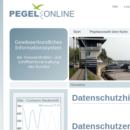
Hilfe
Link
Start
Pegelauswahl über Karte
Newsletter
Datenschutzh
Elbe - Cuxhaven Steubenhöft
Datenschutzer