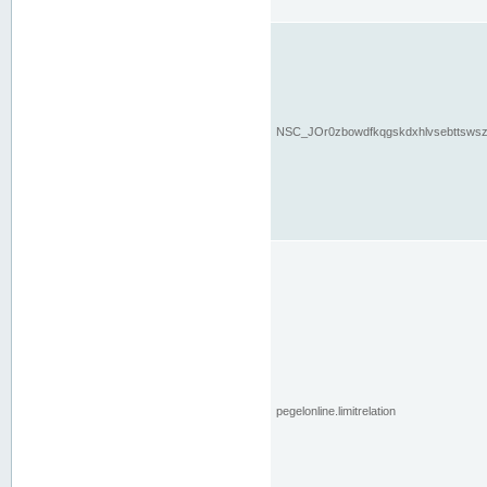
NSC_JOr0zbowdfkqgskdxhlvsebttsws
pegelonline.limitrelation