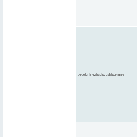
pegelonline.displaydstdatetimes