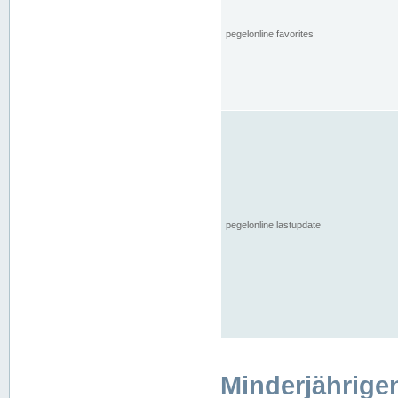
pegelonline.favorites
pegelonline.lastupdate
Minderjährige