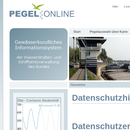
Hilfe
Link
Start
Pegelauswahl über Karte
Newsletter
Datenschutzh
Elbe - Cuxhaven Steubenhöft
Datenschutzer