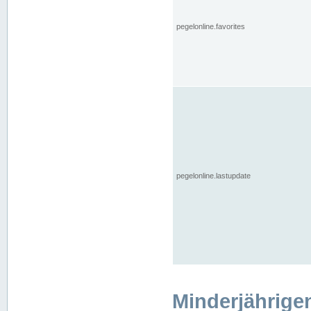
pegelonline.favorites
pegelonline.lastupdate
Minderjährige