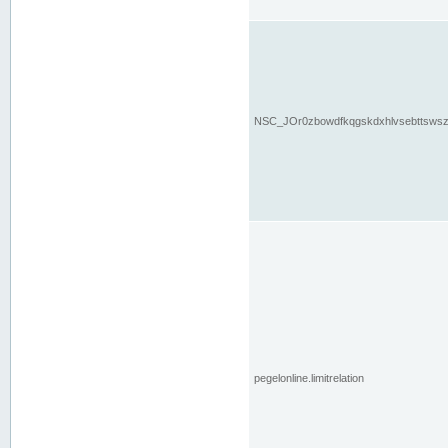
NSC_JOr0zbowdfkqgskdxhlvsebttsws
pegelonline.limitrelation