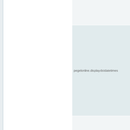
pegelonline.displaydstdatetimes