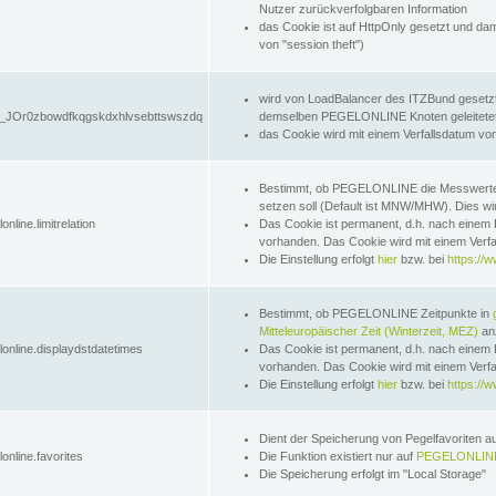
Nutzer zurückverfolgbaren Information
das Cookie ist auf HttpOnly gesetzt und dam
von "session theft")
wird von LoadBalancer des ITZBund gesetzt
JOr0zbowdfkqgskdxhlvsebttswszdq
demselben PEGELONLINE Knoten geleitetet w
das Cookie wird mit einem Verfallsdatum vo
Bestimmt, ob PEGELONLINE die Messwer
setzen soll (Default ist MNW/MHW). Dies wirk
online.limitrelation
Das Cookie ist permanent, d.h. nach einem 
vorhanden. Das Cookie wird mit einem Verfa
Die Einstellung erfolgt
hier
bzw. bei
https://w
Bestimmt, ob PEGELONLINE Zeitpunkte in
Mitteleuropäischer Zeit (Winterzeit, MEZ)
anz
lonline.displaydstdatetimes
Das Cookie ist permanent, d.h. nach einem 
vorhanden. Das Cookie wird mit einem Verfa
Die Einstellung erfolgt
hier
bzw. bei
https://w
Dient der Speicherung von Pegelfavoriten 
online.favorites
Die Funktion existiert nur auf
PEGELONLINE
Die Speicherung erfolgt im "Local Storage"