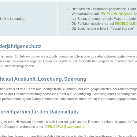
Hier wird ein Zeitstempel gespeichert. Dient
Wasserstände auf
PEGELONLINE Mobil
. S
lonline.lastupdate
der Benutzer immer aktuelle Wasserstände
Die Funktion existiert nur auf
PEGELONLINE
Die Speicherung erfolgt im "Local Storage"
derjährigenschutz
nen unter 18 Jahren dürfen ohne Zustimmung der Eltern oder Erziehungsberechtigten keine
n keine personenbezogenen Daten von Kindern und Jugendlichen angefordert. Wissentlich 
an Dritte weitergegeben.
ht auf Auskunft, Löschung, Sperrung
aben jederzeit das Recht auf unentgeltliche Auskunft über ihre gespeicherten personenbez
weck der Datenverarbeitung sowie ein Recht auf Berichtigung, Sperrung oder Löschung dies
 personenbezogene Daten können sie sich jederzeit unter der im Impressum angegebenen
prechpartner für den Datenschutz
ragen oder Hinweisen können sie sich jederzeit gern an den Datenschutzbeauftragten der Ge
n. Diesen erreichen sie unter:
DSB.GDWS@wsv.bund.de
ständige datenschutzrechtliche Aufsichtsbehörde ist die Bundesbeauftragte für Datenschutz u