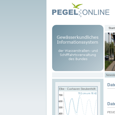
Start
Newsle
Dat
Elbe - Cuxhaven Steubenhöft
Dat
PEGEL