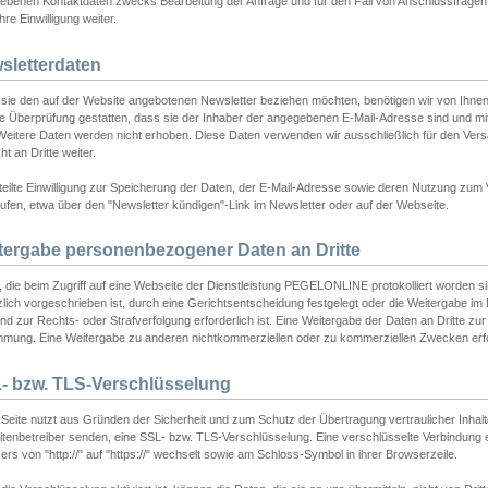
ebenen Kontaktdaten zwecks Bearbeitung der Anfrage und für den Fall von Anschlussfragen b
hre Einwilligung weiter.
sletterdaten
sie den auf der Website angebotenen Newsletter beziehen möchten, benötigen wir von Ihnen
ie Überprüfung gestatten, dass sie der Inhaber der angegebenen E-Mail-Adresse sind und m
 Weitere Daten werden nicht erhoben. Diese Daten verwenden wir ausschließlich für den Ver
cht an Dritte weiter.
teilte Einwilligung zur Speicherung der Daten, der E-Mail-Adresse sowie deren Nutzung zum
ufen, etwa über den "Newsletter kündigen"-Link im Newsletter oder auf der Webseite.
tergabe personenbezogener Daten an Dritte
 die beim Zugriff auf eine Webseite der Dienstleistung PEGELONLINE protokolliert worden sind
lich vorgeschrieben ist, durch eine Gerichtsentscheidung festgelegt oder die Weitergabe im Fa
d zur Rechts- oder Strafverfolgung erforderlich ist. Eine Weitergabe der Daten an Dritte zur 
mmung. Eine Weitergabe zu anderen nichtkommerziellen oder zu kommerziellen Zwecken erfol
- bzw. TLS-Verschlüsselung
Seite nutzt aus Gründen der Sicherheit und zum Schutz der Übertragung vertraulicher Inhalte
eitenbetreiber senden, eine SSL- bzw. TLS-Verschlüsselung. Eine verschlüsselte Verbindung 
rs von "http://" auf "https://" wechselt sowie am Schloss-Symbol in ihrer Browserzeile.