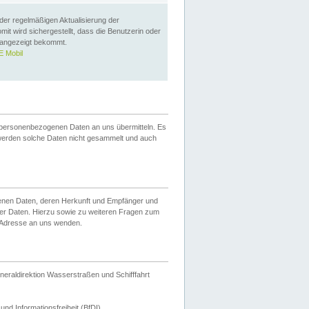
 der regelmäßigen Aktualisierung der
omit wird sichergestellt, dass die Benutzerin oder
 angezeigt bekommt.
 Mobil
 personenbezogenen Daten an uns übermitteln. Es
werden solche Daten nicht gesammelt und auch
ogenen Daten, deren Herkunft und Empfänger und
er Daten. Hierzu sowie zu weiteren Fragen zum
 Adresse an uns wenden.
neraldirektion Wasserstraßen und Schifffahrt
nd Informationsfreiheit (BfDI).