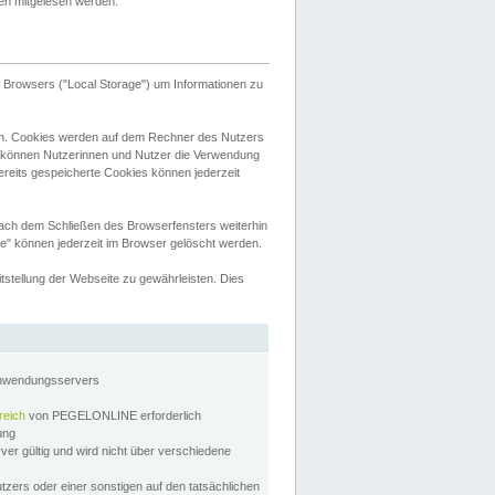
tten mitgelesen werden.
Browsers ("Local Storage") um Informationen zu
n. Cookies werden auf dem Rechner des Nutzers
 können Nutzerinnen und Nutzer die Verwendung
ereits gespeicherte Cookies können jederzeit
nach dem Schließen des Browserfensters weiterhin
e" können jederzeit im Browser gelöscht werden.
stellung der Webseite zu gewährleisten. Dies
Anwendungsservers
reich
von PEGELONLINE erforderlich
zung
rver gültig und wird nicht über verschiedene
utzers oder einer sonstigen auf den tatsächlichen