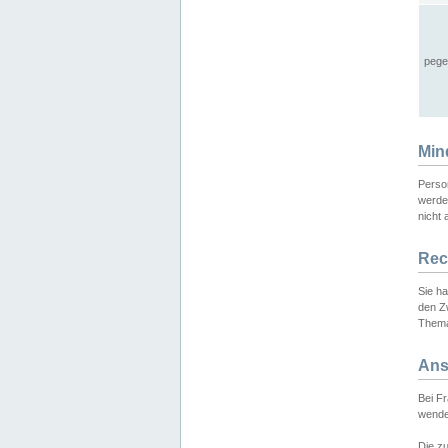
pege
Min
Perso
werde
nicht 
Rec
Sie h
den Z
Thema
Ans
Bei F
wende
Die zu