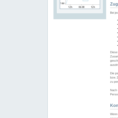
Zug
Bei j
Diese
Zusam
gesch
ausdrü
Die p
bzw. 
zu pe
Nach 
Person
Kon
Wenn 