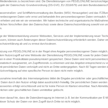
s Mediendienste zu bezeichnen sind. Die Dienstleistungen von PEGELONLINE berücksichtigen
egeln der Datenschutz-Grundverordnung (DS-GVO, EU 2016/679) und dem Bundesdatensc
asserstraßen- und Schifffahrtsverwaltung des Bundes (WSV, Herausgeber) und das ITZBund
nenbezogenen Daten sehr ernst und behandeln ihre personenbezogenen Daten vertraulich. W
 erheben und wie wir sie verwenden. Wir haben technische und organisatorische Maßnahmen g
zlichen Vorschriften über den Datenschutz sowie diese Datenschutzerklärung sowohl von uns
n.
ge der Weiterentwicklung unserer Webseiten, Services und der Implementierung neuer Techn
ssern, können auch Änderungen dieser Datenschutzerklärung erforderlich werden. Daher emp
schutzerklärung ab und zu erneut durchzulesen.
utzung von PEGELONLINE ist in der Regel ohne Angabe personenbezogener Daten möglich.
edem Nutzerzugriff auf eine Webseite der Dienstleistung PEGELONLINE sowie für jeden Dat
en in einer Protokolldatei pseudonymisiert gespeichert. Diese Daten sind nicht personenbez
statistisch ausgewertet, um Zugriffstrends zu erkennen und das Angebot entsprechend zu 
mit persönlichen Daten verknüpft und nicht an Dritte weitergegeben. Nach 60 Tagen werden d
ückverfolgung auf eine spezifische Person ist dann nicht mehr möglich.
Ausnahme innerhalb des Internetangebotes bildet die Eingabe persönlicher oder geschäftlic
 Daten durch den Nutzer erfolgt dabei ausdrücklich freiwillig. Die persönlichen Daten werden
asswortes erfolgt verschlüsselt und ist für keine Person im Klartext einsehbar. Nach Abmel
lichen oder geschäftlichen Daten unmittelbar gelöscht.
isen darauf hin, dass die Datenübertragung im Internet (z.B. bei der Kommunikation per E-Ma
loser Schutz der Daten vor dem Zugriff durch Dritte ist nicht möglich.