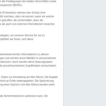
 die Festlegungen der beiden Vorschriften sowie
hutzgesetz (BDSG).
 (Produktion) nehmen den Schutz ihrer
ir möchten, dass sie wissen, wann wir welche
etroffen, die sicherstellen, dass die
 als auch von externen Dienstleistern beachtet
ologien, um unseren Service für sie zu
fehlen wir Ihnen, sich diese
endownload werden Informationen zu diesen
ogen und werden ausschließlich in anonymisierter
verbessern. Auch werden diese Nutzungsdaten
ie pseudonymisierten Zugriffsdaten anonymisiert.
her Daten zur Anmeldung am Abo-Dienst. Die Angabe
 nicht an Dritte weitergegeben. Die Speicherung
dung eines Nutzers vom Abo-Dienst werden seine
il) Sicherheitslücken aufweisen kann. Ein