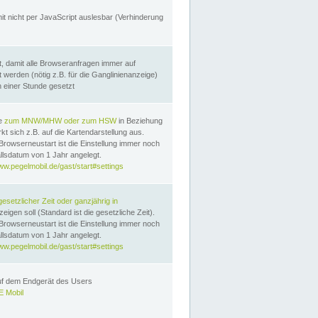
it nicht per JavaScript auslesbar (Verhinderung
, damit alle Browseranfragen immer auf
erden (nötig z.B. für die Ganglinienanzeige)
n einer Stunde gesetzt
te
zum MNW/MHW oder zum HSW
in Beziehung
t sich z.B. auf die Kartendarstellung aus.
Browserneustart ist die Einstellung immer noch
llsdatum von 1 Jahr angelegt.
ww.pegelmobil.de/gast/start#settings
gesetzlicher Zeit oder ganzjährig in
eigen soll (Standard ist die gesetzliche Zeit).
Browserneustart ist die Einstellung immer noch
llsdatum von 1 Jahr angelegt.
ww.pegelmobil.de/gast/start#settings
auf dem Endgerät des Users
 Mobil