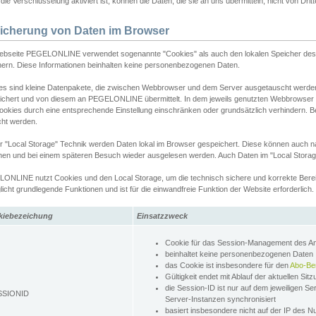
ie Verschlüsselung aktiviert ist, können die Daten, die sie an uns übermitteln, nicht von Dri
icherung von Daten im Browser
ebseite PEGELONLINE verwendet sogenannte "Cookies" als auch den lokalen Speicher des 
hern. Diese Informationen beinhalten keine personenbezogenen Daten.
es sind kleine Datenpakete, die zwischen Webbrowser und dem Server ausgetauscht werde
ichert und von diesem an PEGELONLINE übermittelt. In dem jeweils genutzten Webbrowser
ookies durch eine entsprechende Einstellung einschränken oder grundsätzlich verhindern. B
cht werden.
er "Local Storage" Technik werden Daten lokal im Browser gespeichert. Diese können auch 
hen und bei einem späteren Besuch wieder ausgelesen werden. Auch Daten im "Local Storag
ONLINE nutzt Cookies und den Local Storage, um die technisch sichere und korrekte Bereit
icht grundlegende Funktionen und ist für die einwandfreie Funktion der Website erforderlich.
kiebezeichung
Einsatzzweck
Cookie für das Session-Management des 
beinhaltet keine personenbezogenen Daten
das Cookie ist insbesondere für den
Abo-Be
Gültigkeit endet mit Ablauf der aktuellen Sit
die Session-ID ist nur auf dem jeweiligen Se
SSIONID
Server-Instanzen synchronisiert
basiert insbesondere nicht auf der IP des N