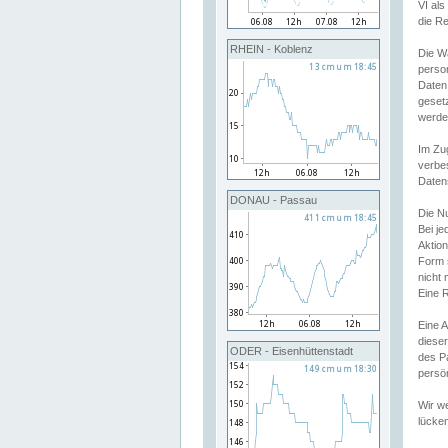
VI al
die R
RHEIN - Koblenz
Die W
perso
Daten
geset
werde
Im Zu
verbe
Daten
DONAU - Passau
Die N
Bei j
Aktion
Form 
nicht 
Eine R
Eine 
dieser
ODER - Eisenhüttenstadt
des P
persön
Wir we
lücken