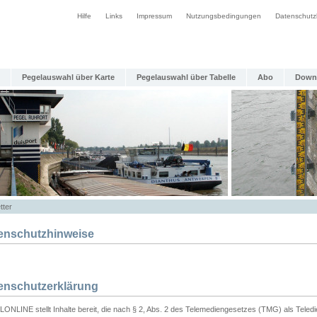
Hilfe
Links
Impressum
Nutzungsbedingungen
Datenschutz
Pegelauswahl über Karte
Pegelauswahl über Tabelle
Abo
Down
tter
enschutzhinweise
enschutzerklärung
ONLINE stellt Inhalte bereit, die nach § 2, Abs. 2 des Telemediengesetzes (TMG) als Teled