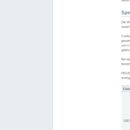
Wenn d
Spe
Die W
speic
Cooki
gespe
von C
gelös
Bei d
beste
PEGEL
ermögl
Coo
JSE