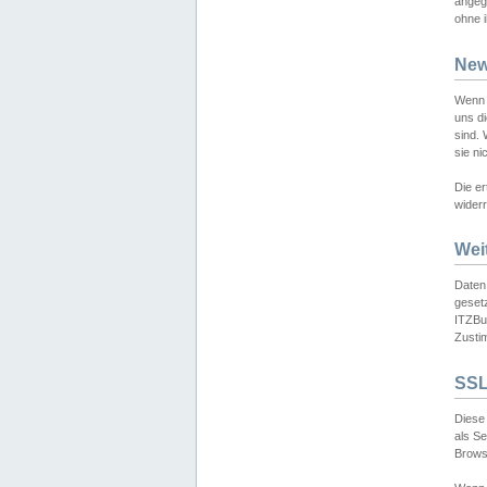
angeg
ohne i
New
Wenn 
uns d
sind.
sie ni
Die er
widerr
Wei
Daten,
gesetz
ITZBun
Zusti
SSL
Diese 
als S
Browse