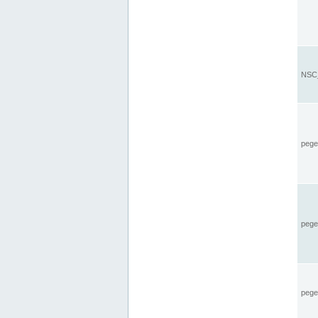
NSC_
pegel
pege
pegel