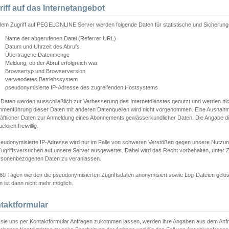
riff auf das Internetangebot
edem Zugriff auf PEGELONLINE Server werden folgende Daten für statistische und Sicherun
Name der abgerufenen Datei (Referrer URL)
Datum und Uhrzeit des Abrufs
Übertragene Datenmenge
Meldung, ob der Abruf erfolgreich war
Browsertyp und Browserversion
verwendetes Betriebssystem
pseudonymisierte IP-Adresse des zugreifenden Hostsystems
 Daten werden ausschließlich zur Verbesserung des Internetdienstes genutzt und werden ni
menführung dieser Daten mit anderen Datenquellen wird nicht vorgenommen. Eine Ausnahme 
äftlicher Daten zur Anmeldung eines Abonnements gewässerkundlicher Daten. Die Angabe die
cklich freiwillig.
seudonymisierte IP-Adresse wird nur im Falle von schweren Verstößen gegen unsere Nutzun
Zugriffsversuchen auf unsere Server ausgewertet. Dabei wird das Recht vorbehalten, unter Z
rsonenbezogenen Daten zu veranlassen.
60 Tagen werden die pseudonymisierten Zugriffsdaten anonymisiert sowie Log-Dateien gelösc
 ist dann nicht mehr möglich.
taktformular
sie uns per Kontaktformular Anfragen zukommen lassen, werden ihre Angaben aus dem Anfrag