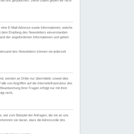
ei uns gespeichert. Diese Daten geben wir nicht
 eine E-Mail-Adresse sowie Informationen, welche
it dem Empfang des Newsletters einverstanden
sand der angeforderten Informationen und geben
 Versand des Newsletters können sie jederzeit
, werden an Dritte nur übermittelt, soweit dies
lle von Angriffen auf die Internetinfrastruktur des
Beantwortung ihrer Fragen erfolgt nur mit ihrer
gt nicht.
, wie zum Beispiel der Anfragen, die sie an uns
erkennen sie daran, dass die Adresszeile des