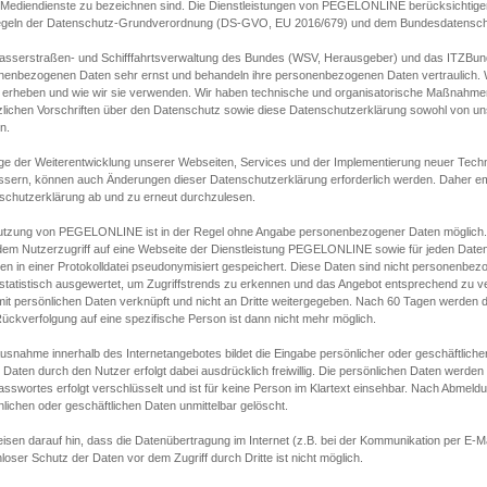
s Mediendienste zu bezeichnen sind. Die Dienstleistungen von PEGELONLINE berücksichtigen
egeln der Datenschutz-Grundverordnung (DS-GVO, EU 2016/679) und dem Bundesdatensc
asserstraßen- und Schifffahrtsverwaltung des Bundes (WSV, Herausgeber) und das ITZBund
nenbezogenen Daten sehr ernst und behandeln ihre personenbezogenen Daten vertraulich. W
 erheben und wie wir sie verwenden. Wir haben technische und organisatorische Maßnahmen g
zlichen Vorschriften über den Datenschutz sowie diese Datenschutzerklärung sowohl von uns
n.
ge der Weiterentwicklung unserer Webseiten, Services und der Implementierung neuer Techn
ssern, können auch Änderungen dieser Datenschutzerklärung erforderlich werden. Daher emp
schutzerklärung ab und zu erneut durchzulesen.
utzung von PEGELONLINE ist in der Regel ohne Angabe personenbezogener Daten möglich.
edem Nutzerzugriff auf eine Webseite der Dienstleistung PEGELONLINE sowie für jeden Dat
en in einer Protokolldatei pseudonymisiert gespeichert. Diese Daten sind nicht personenbez
statistisch ausgewertet, um Zugriffstrends zu erkennen und das Angebot entsprechend zu 
mit persönlichen Daten verknüpft und nicht an Dritte weitergegeben. Nach 60 Tagen werden d
ückverfolgung auf eine spezifische Person ist dann nicht mehr möglich.
Ausnahme innerhalb des Internetangebotes bildet die Eingabe persönlicher oder geschäftlic
 Daten durch den Nutzer erfolgt dabei ausdrücklich freiwillig. Die persönlichen Daten werden
asswortes erfolgt verschlüsselt und ist für keine Person im Klartext einsehbar. Nach Abmel
lichen oder geschäftlichen Daten unmittelbar gelöscht.
isen darauf hin, dass die Datenübertragung im Internet (z.B. bei der Kommunikation per E-Ma
loser Schutz der Daten vor dem Zugriff durch Dritte ist nicht möglich.