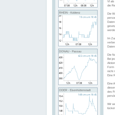
VI al
die R
RHEIN - Koblenz
Die W
perso
Daten
geset
werde
Im Zu
verbe
Daten
DONAU - Passau
Die N
Bei j
Aktion
Form 
nicht 
Eine R
Eine 
dieser
ODER - Eisenhüttenstadt
des P
persön
Wir we
lücken