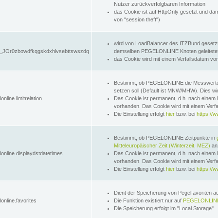
Nutzer zurückverfolgbaren Information
das Cookie ist auf HttpOnly gesetzt und dam
von "session theft")
wird von LoadBalancer des ITZBund gesetzt
JOr0zbowdfkqgskdxhlvsebttswszdq
demselben PEGELONLINE Knoten geleitetet w
das Cookie wird mit einem Verfallsdatum vo
Bestimmt, ob PEGELONLINE die Messwer
setzen soll (Default ist MNW/MHW). Dies wirk
online.limitrelation
Das Cookie ist permanent, d.h. nach einem 
vorhanden. Das Cookie wird mit einem Verfa
Die Einstellung erfolgt
hier
bzw. bei
https://w
Bestimmt, ob PEGELONLINE Zeitpunkte in
Mitteleuropäischer Zeit (Winterzeit, MEZ)
anz
lonline.displaydstdatetimes
Das Cookie ist permanent, d.h. nach einem 
vorhanden. Das Cookie wird mit einem Verfa
Die Einstellung erfolgt
hier
bzw. bei
https://w
Dient der Speicherung von Pegelfavoriten 
online.favorites
Die Funktion existiert nur auf
PEGELONLINE
Die Speicherung erfolgt im "Local Storage"