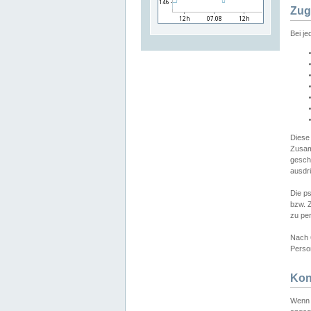
Zug
Bei j
Diese
Zusam
gesch
ausdrü
Die p
bzw. 
zu pe
Nach 
Person
Kon
Wenn 