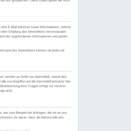
ei uns gespeichert. Diese Daten geben wir nicht
 eine E-Mail-Adresse sowie Informationen, welche
it dem Empfang des Newsletters einverstanden
sand der angeforderten Informationen und geben
 Versand des Newsletters können sie jederzeit
, werden an Dritte nur übermittelt, soweit dies
lle von Angriffen auf die Internetinfrastruktur des
Beantwortung ihrer Fragen erfolgt nur mit ihrer
gt nicht.
, wie zum Beispiel der Anfragen, die sie an uns
erkennen sie daran, dass die Adresszeile des