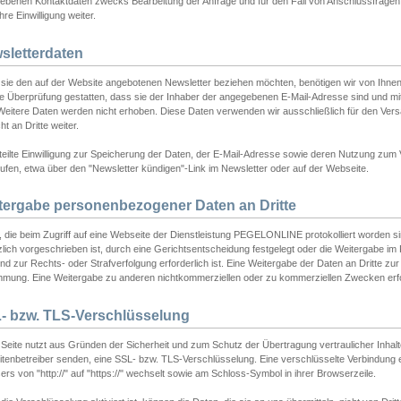
ebenen Kontaktdaten zwecks Bearbeitung der Anfrage und für den Fall von Anschlussfragen b
hre Einwilligung weiter.
sletterdaten
sie den auf der Website angebotenen Newsletter beziehen möchten, benötigen wir von Ihnen
ie Überprüfung gestatten, dass sie der Inhaber der angegebenen E-Mail-Adresse sind und m
 Weitere Daten werden nicht erhoben. Diese Daten verwenden wir ausschließlich für den Ver
cht an Dritte weiter.
teilte Einwilligung zur Speicherung der Daten, der E-Mail-Adresse sowie deren Nutzung zum
ufen, etwa über den "Newsletter kündigen"-Link im Newsletter oder auf der Webseite.
tergabe personenbezogener Daten an Dritte
 die beim Zugriff auf eine Webseite der Dienstleistung PEGELONLINE protokolliert worden sind
lich vorgeschrieben ist, durch eine Gerichtsentscheidung festgelegt oder die Weitergabe im Fa
d zur Rechts- oder Strafverfolgung erforderlich ist. Eine Weitergabe der Daten an Dritte zur 
mmung. Eine Weitergabe zu anderen nichtkommerziellen oder zu kommerziellen Zwecken erfol
- bzw. TLS-Verschlüsselung
Seite nutzt aus Gründen der Sicherheit und zum Schutz der Übertragung vertraulicher Inhalte
eitenbetreiber senden, eine SSL- bzw. TLS-Verschlüsselung. Eine verschlüsselte Verbindung 
rs von "http://" auf "https://" wechselt sowie am Schloss-Symbol in ihrer Browserzeile.