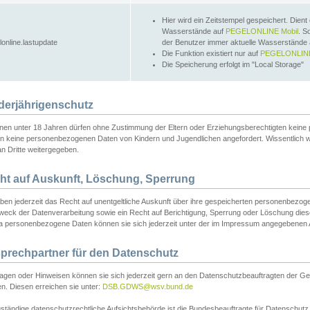
Hier wird ein Zeitstempel gespeichert. Dient
Wasserstände auf
PEGELONLINE Mobil
. S
lonline.lastupdate
der Benutzer immer aktuelle Wasserstände
Die Funktion existiert nur auf
PEGELONLINE
Die Speicherung erfolgt im "Local Storage"
derjährigenschutz
nen unter 18 Jahren dürfen ohne Zustimmung der Eltern oder Erziehungsberechtigten keine
n keine personenbezogenen Daten von Kindern und Jugendlichen angefordert. Wissentlich 
an Dritte weitergegeben.
ht auf Auskunft, Löschung, Sperrung
aben jederzeit das Recht auf unentgeltliche Auskunft über ihre gespeicherten personenbez
weck der Datenverarbeitung sowie ein Recht auf Berichtigung, Sperrung oder Löschung dies
 personenbezogene Daten können sie sich jederzeit unter der im Impressum angegebenen
prechpartner für den Datenschutz
ragen oder Hinweisen können sie sich jederzeit gern an den Datenschutzbeauftragten der Ge
n. Diesen erreichen sie unter:
DSB.GDWS@wsv.bund.de
ständige datenschutzrechtliche Aufsichtsbehörde ist die Bundesbeauftragte für Datenschutz u