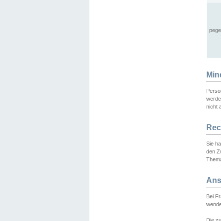
pege
Min
Perso
werde
nicht 
Rec
Sie h
den Z
Thema
Ans
Bei F
wende
Die zu