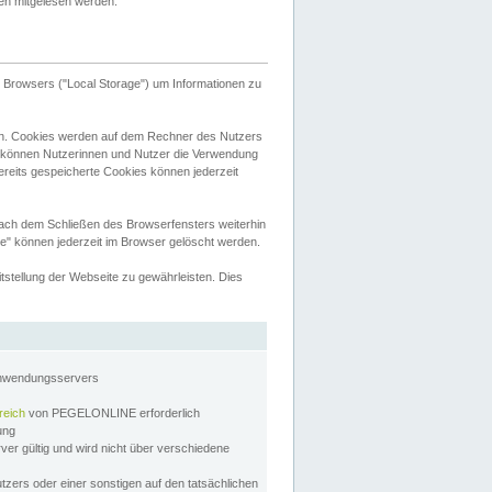
tten mitgelesen werden.
Browsers ("Local Storage") um Informationen zu
n. Cookies werden auf dem Rechner des Nutzers
 können Nutzerinnen und Nutzer die Verwendung
ereits gespeicherte Cookies können jederzeit
nach dem Schließen des Browserfensters weiterhin
e" können jederzeit im Browser gelöscht werden.
stellung der Webseite zu gewährleisten. Dies
Anwendungsservers
reich
von PEGELONLINE erforderlich
zung
rver gültig und wird nicht über verschiedene
utzers oder einer sonstigen auf den tatsächlichen