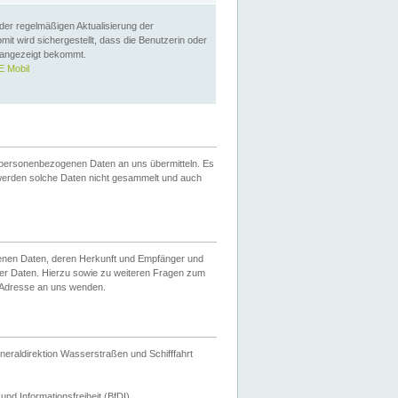
 der regelmäßigen Aktualisierung der
omit wird sichergestellt, dass die Benutzerin oder
 angezeigt bekommt.
 Mobil
 personenbezogenen Daten an uns übermitteln. Es
werden solche Daten nicht gesammelt und auch
ogenen Daten, deren Herkunft und Empfänger und
er Daten. Hierzu sowie zu weiteren Fragen zum
 Adresse an uns wenden.
neraldirektion Wasserstraßen und Schifffahrt
nd Informationsfreiheit (BfDI).