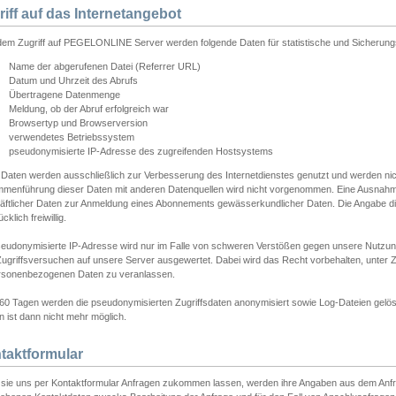
riff auf das Internetangebot
edem Zugriff auf PEGELONLINE Server werden folgende Daten für statistische und Sicherun
Name der abgerufenen Datei (Referrer URL)
Datum und Uhrzeit des Abrufs
Übertragene Datenmenge
Meldung, ob der Abruf erfolgreich war
Browsertyp und Browserversion
verwendetes Betriebssystem
pseudonymisierte IP-Adresse des zugreifenden Hostsystems
 Daten werden ausschließlich zur Verbesserung des Internetdienstes genutzt und werden ni
menführung dieser Daten mit anderen Datenquellen wird nicht vorgenommen. Eine Ausnahme 
äftlicher Daten zur Anmeldung eines Abonnements gewässerkundlicher Daten. Die Angabe die
cklich freiwillig.
seudonymisierte IP-Adresse wird nur im Falle von schweren Verstößen gegen unsere Nutzun
Zugriffsversuchen auf unsere Server ausgewertet. Dabei wird das Recht vorbehalten, unter Z
rsonenbezogenen Daten zu veranlassen.
60 Tagen werden die pseudonymisierten Zugriffsdaten anonymisiert sowie Log-Dateien gelösc
 ist dann nicht mehr möglich.
taktformular
sie uns per Kontaktformular Anfragen zukommen lassen, werden ihre Angaben aus dem Anfrag