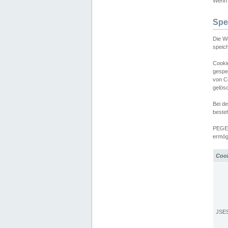
Wenn d
Spe
Die W
speic
Cooki
gespe
von C
gelös
Bei d
beste
PEGEL
ermögl
Coo
JSE