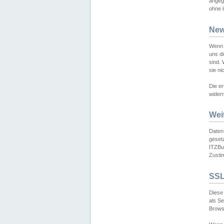
angeg
ohne i
New
Wenn 
uns d
sind.
sie ni
Die er
widerr
Wei
Daten,
gesetz
ITZBun
Zusti
SSL
Diese 
als S
Browse