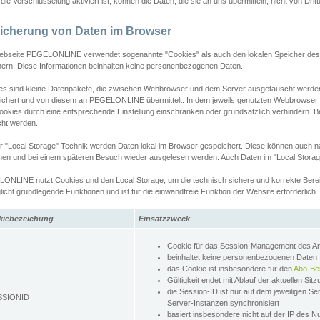
ie Verschlüsselung aktiviert ist, können die Daten, die sie an uns übermitteln, nicht von Dri
icherung von Daten im Browser
ebseite PEGELONLINE verwendet sogenannte "Cookies" als auch den lokalen Speicher des 
hern. Diese Informationen beinhalten keine personenbezogenen Daten.
es sind kleine Datenpakete, die zwischen Webbrowser und dem Server ausgetauscht werde
ichert und von diesem an PEGELONLINE übermittelt. In dem jeweils genutzten Webbrowser
ookies durch eine entsprechende Einstellung einschränken oder grundsätzlich verhindern. B
cht werden.
er "Local Storage" Technik werden Daten lokal im Browser gespeichert. Diese können auch 
hen und bei einem späteren Besuch wieder ausgelesen werden. Auch Daten im "Local Storag
ONLINE nutzt Cookies und den Local Storage, um die technisch sichere und korrekte Bereit
icht grundlegende Funktionen und ist für die einwandfreie Funktion der Website erforderlich.
kiebezeichung
Einsatzzweck
Cookie für das Session-Management des 
beinhaltet keine personenbezogenen Daten
das Cookie ist insbesondere für den
Abo-Be
Gültigkeit endet mit Ablauf der aktuellen Sit
die Session-ID ist nur auf dem jeweiligen Se
SSIONID
Server-Instanzen synchronisiert
basiert insbesondere nicht auf der IP des N