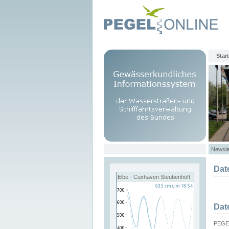
Start
Newsle
Dat
Elbe - Cuxhaven Steubenhöft
Dat
PEGEL