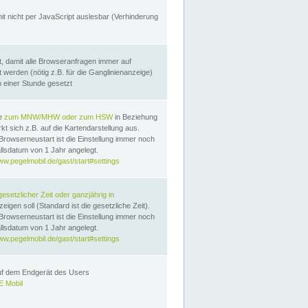
it nicht per JavaScript auslesbar (Verhinderung
, damit alle Browseranfragen immer auf
erden (nötig z.B. für die Ganglinienanzeige)
n einer Stunde gesetzt
te
zum MNW/MHW oder zum HSW
in Beziehung
t sich z.B. auf die Kartendarstellung aus.
Browserneustart ist die Einstellung immer noch
llsdatum von 1 Jahr angelegt.
ww.pegelmobil.de/gast/start#settings
gesetzlicher Zeit oder ganzjährig in
eigen soll (Standard ist die gesetzliche Zeit).
Browserneustart ist die Einstellung immer noch
llsdatum von 1 Jahr angelegt.
ww.pegelmobil.de/gast/start#settings
auf dem Endgerät des Users
 Mobil