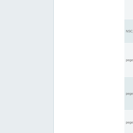
NSC_
pegel
pege
pegel