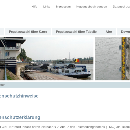
Hilfe
Links
Impressum
Nutzungsbedingungen
Datenschutz
Pegelauswahl über Karte
Pegelauswahl über Tabelle
Abo
Down
tter
enschutzhinweise
enschutzerklärung
ONLINE stellt Inhalte bereit, die nach § 2, Abs. 2 des Telemediengesetzes (TMG) als Teled