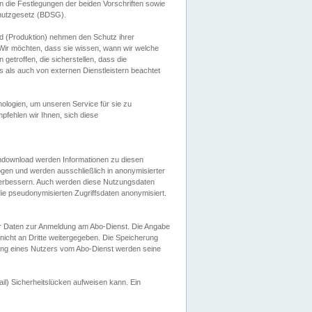
 die Festlegungen der beiden Vorschriften sowie
hutzgesetz (BDSG).
 (Produktion) nehmen den Schutz ihrer
ir möchten, dass sie wissen, wann wir welche
etroffen, die sicherstellen, dass die
 als auch von externen Dienstleistern beachtet
ologien, um unseren Service für sie zu
fehlen wir Ihnen, sich diese
endownload werden Informationen zu diesen
ogen und werden ausschließlich in anonymisierter
verbessern. Auch werden diese Nutzungsdaten
ie pseudonymisierten Zugriffsdaten anonymisiert.
her Daten zur Anmeldung am Abo-Dienst. Die Angabe
 nicht an Dritte weitergegeben. Die Speicherung
dung eines Nutzers vom Abo-Dienst werden seine
il) Sicherheitslücken aufweisen kann. Ein