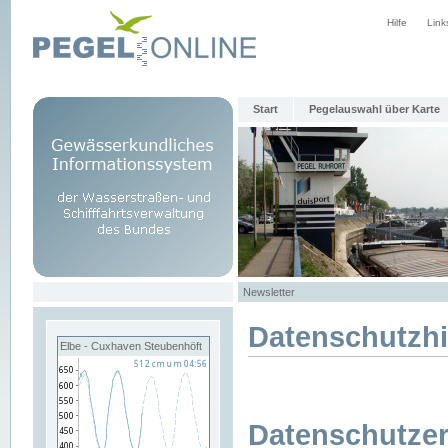
Hilfe
Link
Start
Pegelauswahl über Karte
Newsletter
Datenschutzh
Elbe - Cuxhaven Steubenhöft
Datenschutzer