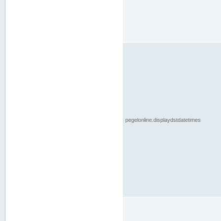
pegelonline.displaydstdatetimes