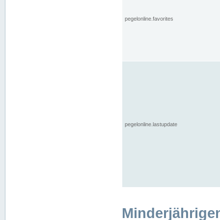
pegelonline.favorites
pegelonline.lastupdate
Minderjährige