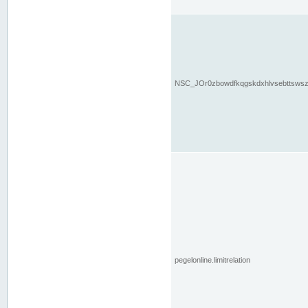
NSC_JOr0zbowdfkqgskdxhlvsebttsws
pegelonline.limitrelation