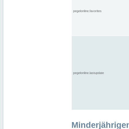
pegelonline.favorites
pegelonline.lastupdate
Minderjährige