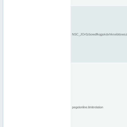
NSC_JOr0zbowdfkqgskdxhlvsebttsws
pegelonline.limitrelation