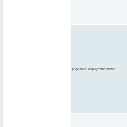
pegelonline.displaydstdatetimes