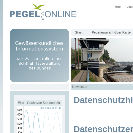
Hilfe
Link
Start
Pegelauswahl über Karte
Newsletter
Datenschutzh
Elbe - Cuxhaven Steubenhöft
Datenschutzer