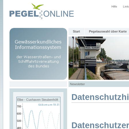
Hilfe
Link
Start
Pegelauswahl über Karte
Newsletter
Datenschutzh
Elbe - Cuxhaven Steubenhöft
Datenschutzer