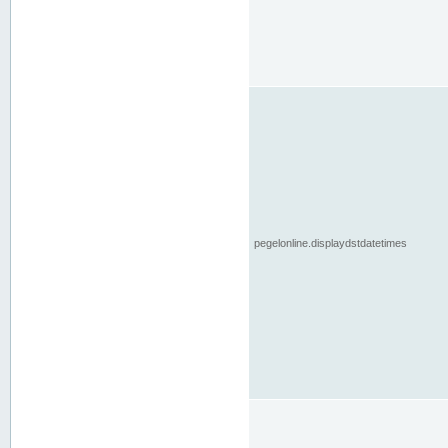
pegelonline.displaydstdatetimes