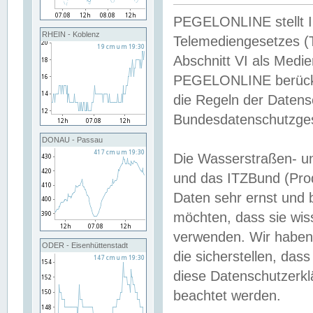
PEGELONLINE stellt Inh
RHEIN - Koblenz
Telemediengesetzes (
Abschnitt VI als Medie
PEGELONLINE berücksi
die Regeln der Date
Bundesdatenschutzge
DONAU - Passau
Die Wasserstraßen- u
und das ITZBund (Pro
Daten sehr ernst und 
möchten, dass sie wis
verwenden. Wir haben
ODER - Eisenhüttenstadt
die sicherstellen, das
diese Datenschutzerkl
beachtet werden.