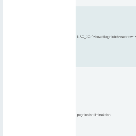
NSC_JOr0zbowdfkqgskdxhlvsebttsws
pegelonline.limitrelation