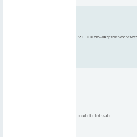
NSC_JOr0zbowdfkqgskdxhlvsebttsws
pegelonline.limitrelation