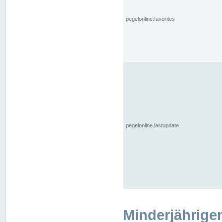
pegelonline.favorites
pegelonline.lastupdate
Minderjährige