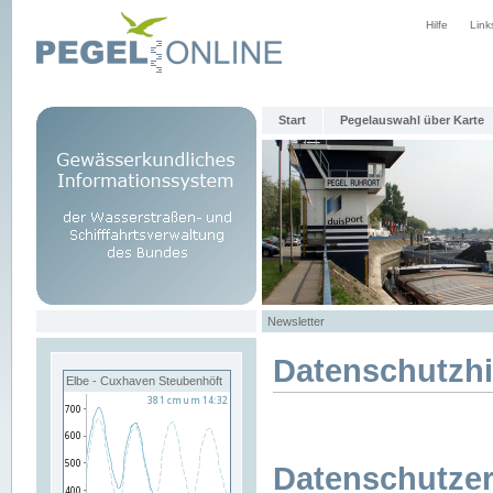
Hilfe
Link
Start
Pegelauswahl über Karte
Newsletter
Datenschutzh
Elbe - Cuxhaven Steubenhöft
Datenschutzer