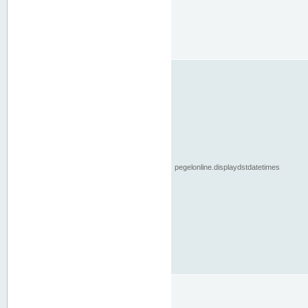
pegelonline.displaydstdatetimes