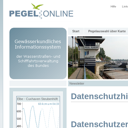
Hilfe
Link
Start
Pegelauswahl über Karte
Newsletter
Datenschutzh
Elbe - Cuxhaven Steubenhöft
Datenschutzer