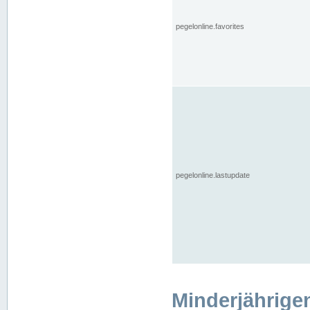
pegelonline.favorites
pegelonline.lastupdate
Minderjährige