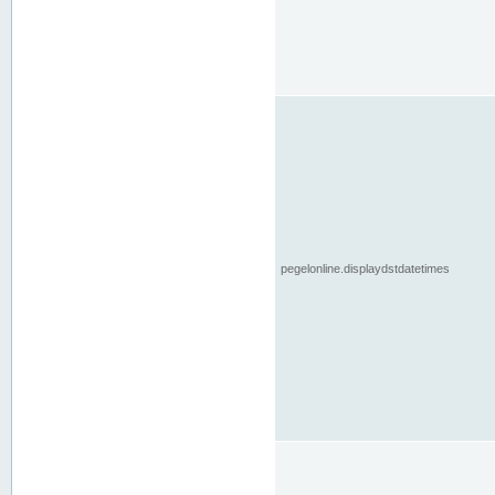
pegelonline.displaydstdatetimes