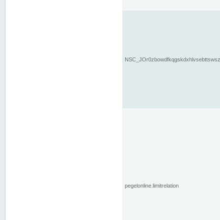
NSC_JOr0zbowdfkqgskdxhlvsebttsws
pegelonline.limitrelation