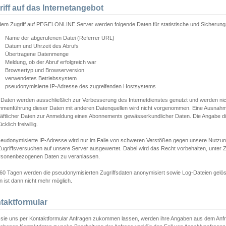
riff auf das Internetangebot
edem Zugriff auf PEGELONLINE Server werden folgende Daten für statistische und Sicherun
Name der abgerufenen Datei (Referrer URL)
Datum und Uhrzeit des Abrufs
Übertragene Datenmenge
Meldung, ob der Abruf erfolgreich war
Browsertyp und Browserversion
verwendetes Betriebssystem
pseudonymisierte IP-Adresse des zugreifenden Hostsystems
 Daten werden ausschließlich zur Verbesserung des Internetdienstes genutzt und werden ni
menführung dieser Daten mit anderen Datenquellen wird nicht vorgenommen. Eine Ausnahme 
äftlicher Daten zur Anmeldung eines Abonnements gewässerkundlicher Daten. Die Angabe die
cklich freiwillig.
seudonymisierte IP-Adresse wird nur im Falle von schweren Verstößen gegen unsere Nutzun
Zugriffsversuchen auf unsere Server ausgewertet. Dabei wird das Recht vorbehalten, unter Z
rsonenbezogenen Daten zu veranlassen.
60 Tagen werden die pseudonymisierten Zugriffsdaten anonymisiert sowie Log-Dateien gelösc
 ist dann nicht mehr möglich.
taktformular
sie uns per Kontaktformular Anfragen zukommen lassen, werden ihre Angaben aus dem Anfrag