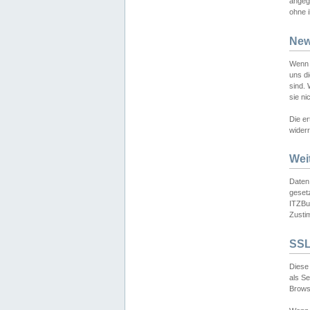
angeg
ohne i
New
Wenn 
uns d
sind.
sie ni
Die er
widerr
Wei
Daten,
gesetz
ITZBun
Zusti
SSL
Diese 
als S
Browse