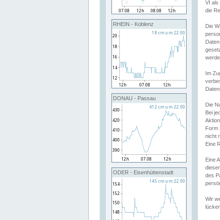
VI al
die R
RHEIN - Koblenz
Die W
perso
Daten
geset
werde
Im Zu
verbe
Daten
DONAU - Passau
Die N
Bei j
Aktion
Form 
nicht 
Eine R
Eine 
dieser
ODER - Eisenhüttenstadt
des P
persön
Wir we
lücken