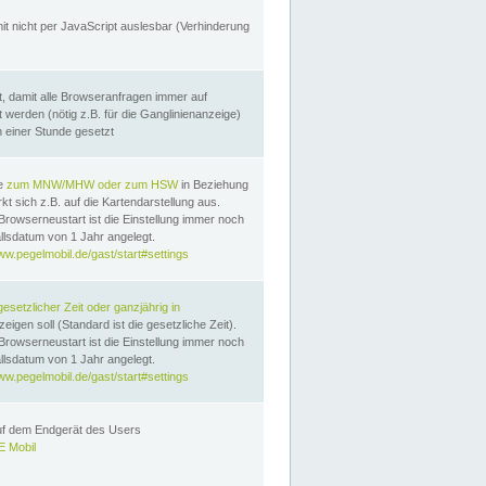
it nicht per JavaScript auslesbar (Verhinderung
, damit alle Browseranfragen immer auf
erden (nötig z.B. für die Ganglinienanzeige)
n einer Stunde gesetzt
te
zum MNW/MHW oder zum HSW
in Beziehung
t sich z.B. auf die Kartendarstellung aus.
Browserneustart ist die Einstellung immer noch
llsdatum von 1 Jahr angelegt.
ww.pegelmobil.de/gast/start#settings
gesetzlicher Zeit oder ganzjährig in
eigen soll (Standard ist die gesetzliche Zeit).
Browserneustart ist die Einstellung immer noch
llsdatum von 1 Jahr angelegt.
ww.pegelmobil.de/gast/start#settings
auf dem Endgerät des Users
 Mobil