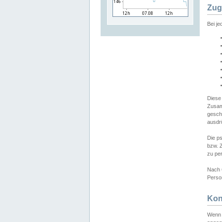
Zug
Bei j
Diese
Zusam
gesch
ausdrü
Die p
bzw. 
zu pe
Nach 
Person
Kon
Wenn 