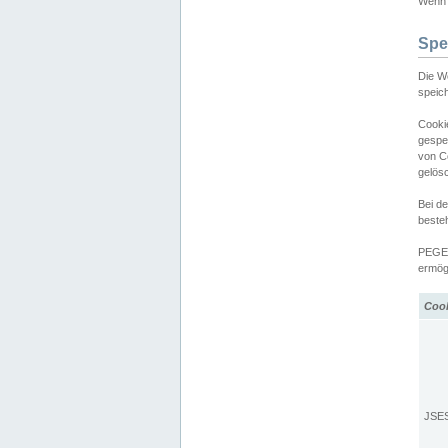
Wenn d
Spe
Die W
speic
Cooki
gespe
von C
gelös
Bei d
beste
PEGEL
ermögl
Coo
JSE