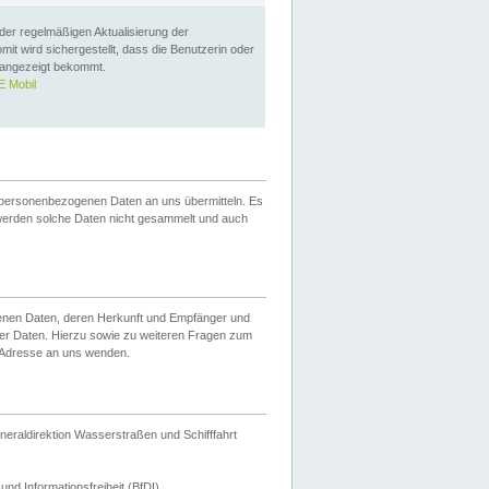
 der regelmäßigen Aktualisierung der
omit wird sichergestellt, dass die Benutzerin oder
 angezeigt bekommt.
 Mobil
 personenbezogenen Daten an uns übermitteln. Es
werden solche Daten nicht gesammelt und auch
ogenen Daten, deren Herkunft und Empfänger und
er Daten. Hierzu sowie zu weiteren Fragen zum
 Adresse an uns wenden.
neraldirektion Wasserstraßen und Schifffahrt
nd Informationsfreiheit (BfDI).