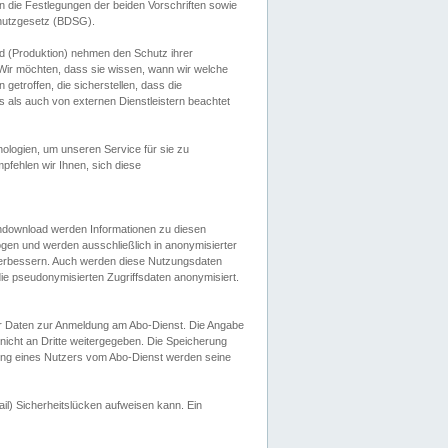
 die Festlegungen der beiden Vorschriften sowie
hutzgesetz (BDSG).
 (Produktion) nehmen den Schutz ihrer
ir möchten, dass sie wissen, wann wir welche
etroffen, die sicherstellen, dass die
 als auch von externen Dienstleistern beachtet
ologien, um unseren Service für sie zu
fehlen wir Ihnen, sich diese
endownload werden Informationen zu diesen
ogen und werden ausschließlich in anonymisierter
verbessern. Auch werden diese Nutzungsdaten
ie pseudonymisierten Zugriffsdaten anonymisiert.
her Daten zur Anmeldung am Abo-Dienst. Die Angabe
 nicht an Dritte weitergegeben. Die Speicherung
dung eines Nutzers vom Abo-Dienst werden seine
il) Sicherheitslücken aufweisen kann. Ein