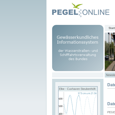
Start
Newsle
Dat
Elbe - Cuxhaven Steubenhöft
Dat
PEGEL