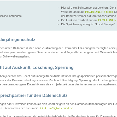
Hier wird ein Zeitstempel gespeichert. Dient
Wasserstände auf
PEGELONLINE Mobil
. S
lonline.lastupdate
der Benutzer immer aktuelle Wasserstände
Die Funktion existiert nur auf
PEGELONLINE
Die Speicherung erfolgt im "Local Storage"
derjährigenschutz
nen unter 18 Jahren dürfen ohne Zustimmung der Eltern oder Erziehungsberechtigten keine
n keine personenbezogenen Daten von Kindern und Jugendlichen angefordert. Wissentlich 
an Dritte weitergegeben.
ht auf Auskunft, Löschung, Sperrung
aben jederzeit das Recht auf unentgeltliche Auskunft über ihre gespeicherten personenbez
weck der Datenverarbeitung sowie ein Recht auf Berichtigung, Sperrung oder Löschung dies
 personenbezogene Daten können sie sich jederzeit unter der im Impressum angegebenen
prechpartner für den Datenschutz
ragen oder Hinweisen können sie sich jederzeit gern an den Datenschutzbeauftragten der Ge
n. Diesen erreichen sie unter:
DSB.GDWS@wsv.bund.de
ständige datenschutzrechtliche Aufsichtsbehörde ist die Bundesbeauftragte für Datenschutz u