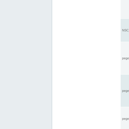
NSC_
pegel
pege
pegel