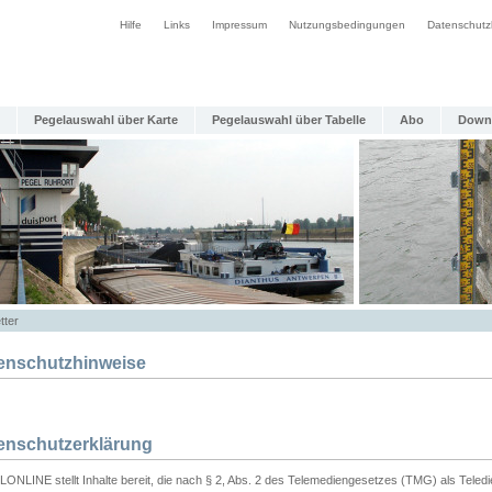
Hilfe
Links
Impressum
Nutzungsbedingungen
Datenschutz
Pegelauswahl über Karte
Pegelauswahl über Tabelle
Abo
Down
tter
enschutzhinweise
enschutzerklärung
ONLINE stellt Inhalte bereit, die nach § 2, Abs. 2 des Telemediengesetzes (TMG) als Teled