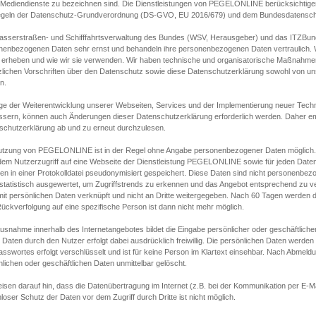
s Mediendienste zu bezeichnen sind. Die Dienstleistungen von PEGELONLINE berücksichtigen
egeln der Datenschutz-Grundverordnung (DS-GVO, EU 2016/679) und dem Bundesdatensc
asserstraßen- und Schifffahrtsverwaltung des Bundes (WSV, Herausgeber) und das ITZBund
nenbezogenen Daten sehr ernst und behandeln ihre personenbezogenen Daten vertraulich. W
 erheben und wie wir sie verwenden. Wir haben technische und organisatorische Maßnahmen g
zlichen Vorschriften über den Datenschutz sowie diese Datenschutzerklärung sowohl von uns
n.
ge der Weiterentwicklung unserer Webseiten, Services und der Implementierung neuer Techn
ssern, können auch Änderungen dieser Datenschutzerklärung erforderlich werden. Daher emp
schutzerklärung ab und zu erneut durchzulesen.
utzung von PEGELONLINE ist in der Regel ohne Angabe personenbezogener Daten möglich.
edem Nutzerzugriff auf eine Webseite der Dienstleistung PEGELONLINE sowie für jeden Dat
en in einer Protokolldatei pseudonymisiert gespeichert. Diese Daten sind nicht personenbez
statistisch ausgewertet, um Zugriffstrends zu erkennen und das Angebot entsprechend zu 
mit persönlichen Daten verknüpft und nicht an Dritte weitergegeben. Nach 60 Tagen werden d
ückverfolgung auf eine spezifische Person ist dann nicht mehr möglich.
Ausnahme innerhalb des Internetangebotes bildet die Eingabe persönlicher oder geschäftlic
 Daten durch den Nutzer erfolgt dabei ausdrücklich freiwillig. Die persönlichen Daten werden
asswortes erfolgt verschlüsselt und ist für keine Person im Klartext einsehbar. Nach Abmel
lichen oder geschäftlichen Daten unmittelbar gelöscht.
isen darauf hin, dass die Datenübertragung im Internet (z.B. bei der Kommunikation per E-Ma
loser Schutz der Daten vor dem Zugriff durch Dritte ist nicht möglich.