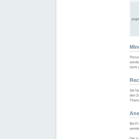
pege
Min
Perso
werde
nicht 
Rec
Sie h
den Z
Thema
Ans
Bei F
wende
Die zu