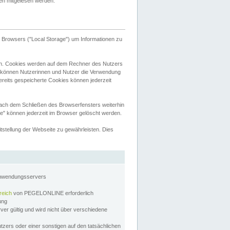
tten mitgelesen werden.
Browsers ("Local Storage") um Informationen zu
n. Cookies werden auf dem Rechner des Nutzers
 können Nutzerinnen und Nutzer die Verwendung
ereits gespeicherte Cookies können jederzeit
nach dem Schließen des Browserfensters weiterhin
e" können jederzeit im Browser gelöscht werden.
stellung der Webseite zu gewährleisten. Dies
Anwendungsservers
reich
von PEGELONLINE erforderlich
zung
rver gültig und wird nicht über verschiedene
utzers oder einer sonstigen auf den tatsächlichen