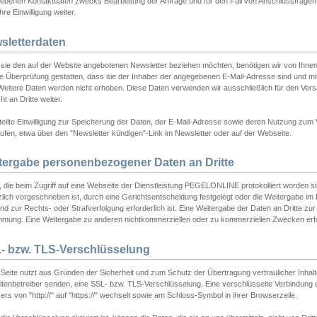
ebenen Kontaktdaten zwecks Bearbeitung der Anfrage und für den Fall von Anschlussfragen b
hre Einwilligung weiter.
sletterdaten
sie den auf der Website angebotenen Newsletter beziehen möchten, benötigen wir von Ihnen
ie Überprüfung gestatten, dass sie der Inhaber der angegebenen E-Mail-Adresse sind und m
 Weitere Daten werden nicht erhoben. Diese Daten verwenden wir ausschließlich für den Ver
cht an Dritte weiter.
teilte Einwilligung zur Speicherung der Daten, der E-Mail-Adresse sowie deren Nutzung zum
ufen, etwa über den "Newsletter kündigen"-Link im Newsletter oder auf der Webseite.
tergabe personenbezogener Daten an Dritte
 die beim Zugriff auf eine Webseite der Dienstleistung PEGELONLINE protokolliert worden sind
lich vorgeschrieben ist, durch eine Gerichtsentscheidung festgelegt oder die Weitergabe im Fa
d zur Rechts- oder Strafverfolgung erforderlich ist. Eine Weitergabe der Daten an Dritte zur 
mmung. Eine Weitergabe zu anderen nichtkommerziellen oder zu kommerziellen Zwecken erfol
- bzw. TLS-Verschlüsselung
Seite nutzt aus Gründen der Sicherheit und zum Schutz der Übertragung vertraulicher Inhalte
eitenbetreiber senden, eine SSL- bzw. TLS-Verschlüsselung. Eine verschlüsselte Verbindung 
rs von "http://" auf "https://" wechselt sowie am Schloss-Symbol in ihrer Browserzeile.