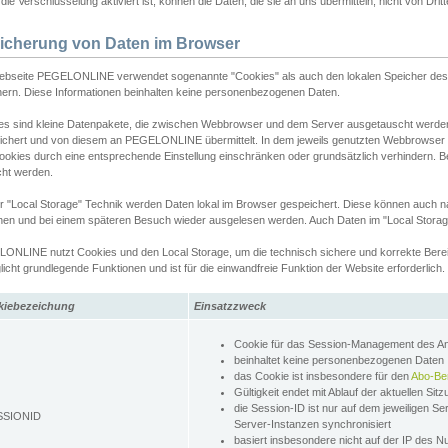
ie Verschlüsselung aktiviert ist, können die Daten, die sie an uns übermitteln, nicht von Dri
icherung von Daten im Browser
ebseite PEGELONLINE verwendet sogenannte "Cookies" als auch den lokalen Speicher des 
hern. Diese Informationen beinhalten keine personenbezogenen Daten.
es sind kleine Datenpakete, die zwischen Webbrowser und dem Server ausgetauscht werde
ichert und von diesem an PEGELONLINE übermittelt. In dem jeweils genutzten Webbrowser
ookies durch eine entsprechende Einstellung einschränken oder grundsätzlich verhindern. B
cht werden.
er "Local Storage" Technik werden Daten lokal im Browser gespeichert. Diese können auch 
hen und bei einem späteren Besuch wieder ausgelesen werden. Auch Daten im "Local Storag
ONLINE nutzt Cookies und den Local Storage, um die technisch sichere und korrekte Bereit
icht grundlegende Funktionen und ist für die einwandfreie Funktion der Website erforderlich.
kiebezeichung
Einsatzzweck
Cookie für das Session-Management des 
beinhaltet keine personenbezogenen Daten
das Cookie ist insbesondere für den
Abo-Be
Gültigkeit endet mit Ablauf der aktuellen Sit
die Session-ID ist nur auf dem jeweiligen Se
SSIONID
Server-Instanzen synchronisiert
basiert insbesondere nicht auf der IP des N