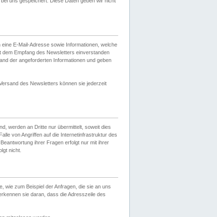
ei uns gespeichert. Diese Daten geben wir nicht
 eine E-Mail-Adresse sowie Informationen, welche
it dem Empfang des Newsletters einverstanden
sand der angeforderten Informationen und geben
 Versand des Newsletters können sie jederzeit
, werden an Dritte nur übermittelt, soweit dies
lle von Angriffen auf die Internetinfrastruktur des
Beantwortung ihrer Fragen erfolgt nur mit ihrer
gt nicht.
, wie zum Beispiel der Anfragen, die sie an uns
erkennen sie daran, dass die Adresszeile des