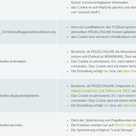
Nutzer zurückverfolgbaren Information
das Cookie ist auf HttpOnly gesetzt und dam
von "session theft")
wird von LoadBalancer des ITZBund gesetzt
JOr0zbowdfkqgskdxhlvsebttswszdq
demselben PEGELONLINE Knoten geleitetet w
das Cookie wird mit einem Verfallsdatum vo
Bestimmt, ob PEGELONLINE die Messwer
setzen soll (Default ist MNW/MHW). Dies wirk
online.limitrelation
Das Cookie ist permanent, d.h. nach einem 
vorhanden. Das Cookie wird mit einem Verfa
Die Einstellung erfolgt
hier
bzw. bei
https://w
Bestimmt, ob PEGELONLINE Zeitpunkte in
Mitteleuropäischer Zeit (Winterzeit, MEZ)
anz
lonline.displaydstdatetimes
Das Cookie ist permanent, d.h. nach einem 
vorhanden. Das Cookie wird mit einem Verfa
Die Einstellung erfolgt
hier
bzw. bei
https://w
Dient der Speicherung von Pegelfavoriten 
online.favorites
Die Funktion existiert nur auf
PEGELONLINE
Die Speicherung erfolgt im "Local Storage"