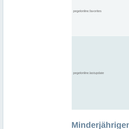
pegelonline.favorites
pegelonline.lastupdate
Minderjährige