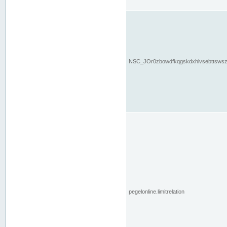
NSC_JOr0zbowdfkqgskdxhlvsebttsws
pegelonline.limitrelation