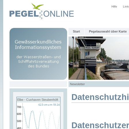
Hilfe
Link
Start
Pegelauswahl über Karte
Newsletter
Datenschutzh
Elbe - Cuxhaven Steubenhöft
Datenschutzer