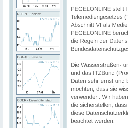
PEGELONLINE stellt Inh
RHEIN - Koblenz
Telemediengesetzes (
Abschnitt VI als Medie
PEGELONLINE berücksi
die Regeln der Date
Bundesdatenschutzge
DONAU - Passau
Die Wasserstraßen- u
und das ITZBund (Pro
Daten sehr ernst und 
möchten, dass sie wis
verwenden. Wir haben
ODER - Eisenhüttenstadt
die sicherstellen, das
diese Datenschutzerkl
beachtet werden.