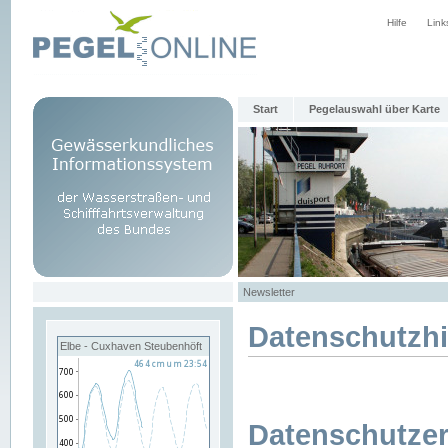
Hilfe
Link
Start
Pegelauswahl über Karte
Newsletter
Datenschutzh
Elbe - Cuxhaven Steubenhöft
Datenschutzer