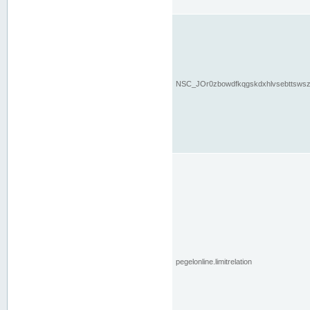
NSC_JOr0zbowdfkqgskdxhlvsebttsws
pegelonline.limitrelation