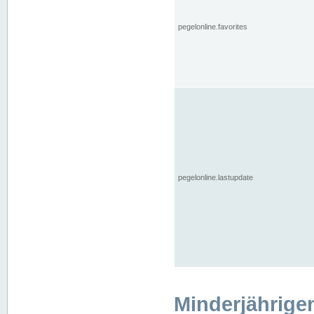
pegelonline.favorites
pegelonline.lastupdate
Minderjährige