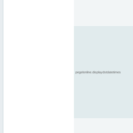
pegelonline.displaydstdatetimes