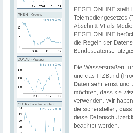
PEGELONLINE stellt Inh
RHEIN - Koblenz
Telemediengesetzes (
Abschnitt VI als Medie
PEGELONLINE berücksi
die Regeln der Date
Bundesdatenschutzge
DONAU - Passau
Die Wasserstraßen- u
und das ITZBund (Pro
Daten sehr ernst und 
möchten, dass sie wis
verwenden. Wir haben
ODER - Eisenhüttenstadt
die sicherstellen, das
diese Datenschutzerkl
beachtet werden.