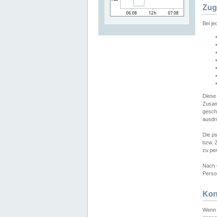
Zug
Bei j
Diese
Zusam
gesch
ausdrü
Die p
bzw. 
zu pe
Nach 
Person
Kon
Wenn 