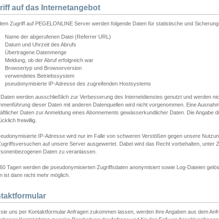
riff auf das Internetangebot
edem Zugriff auf PEGELONLINE Server werden folgende Daten für statistische und Sicherun
Name der abgerufenen Datei (Referrer URL)
Datum und Uhrzeit des Abrufs
Übertragene Datenmenge
Meldung, ob der Abruf erfolgreich war
Browsertyp und Browserversion
verwendetes Betriebssystem
pseudonymisierte IP-Adresse des zugreifenden Hostsystems
 Daten werden ausschließlich zur Verbesserung des Internetdienstes genutzt und werden ni
menführung dieser Daten mit anderen Datenquellen wird nicht vorgenommen. Eine Ausnahme 
äftlicher Daten zur Anmeldung eines Abonnements gewässerkundlicher Daten. Die Angabe die
cklich freiwillig.
seudonymisierte IP-Adresse wird nur im Falle von schweren Verstößen gegen unsere Nutzun
Zugriffsversuchen auf unsere Server ausgewertet. Dabei wird das Recht vorbehalten, unter Z
rsonenbezogenen Daten zu veranlassen.
60 Tagen werden die pseudonymisierten Zugriffsdaten anonymisiert sowie Log-Dateien gelösc
 ist dann nicht mehr möglich.
taktformular
sie uns per Kontaktformular Anfragen zukommen lassen, werden ihre Angaben aus dem Anfrag