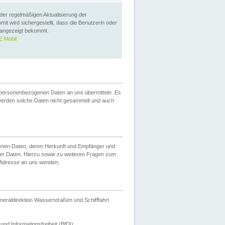
 der regelmäßigen Aktualisierung der
omit wird sichergestellt, dass die Benutzerin oder
 angezeigt bekommt.
 Mobil
 personenbezogenen Daten an uns übermitteln. Es
werden solche Daten nicht gesammelt und auch
ogenen Daten, deren Herkunft und Empfänger und
er Daten. Hierzu sowie zu weiteren Fragen zum
 Adresse an uns wenden.
neraldirektion Wasserstraßen und Schifffahrt
nd Informationsfreiheit (BfDI).