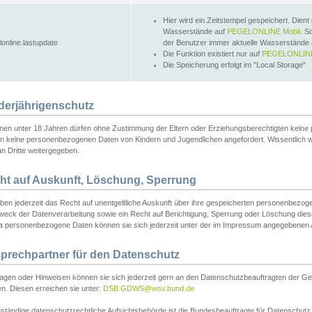
Hier wird ein Zeitstempel gespeichert. Dient
Wasserstände auf
PEGELONLINE Mobil
. S
lonline.lastupdate
der Benutzer immer aktuelle Wasserstände
Die Funktion existiert nur auf
PEGELONLINE
Die Speicherung erfolgt im "Local Storage"
derjährigenschutz
nen unter 18 Jahren dürfen ohne Zustimmung der Eltern oder Erziehungsberechtigten keine
n keine personenbezogenen Daten von Kindern und Jugendlichen angefordert. Wissentlich 
an Dritte weitergegeben.
ht auf Auskunft, Löschung, Sperrung
aben jederzeit das Recht auf unentgeltliche Auskunft über ihre gespeicherten personenbez
weck der Datenverarbeitung sowie ein Recht auf Berichtigung, Sperrung oder Löschung dies
 personenbezogene Daten können sie sich jederzeit unter der im Impressum angegebenen
prechpartner für den Datenschutz
ragen oder Hinweisen können sie sich jederzeit gern an den Datenschutzbeauftragten der Ge
n. Diesen erreichen sie unter:
DSB.GDWS@wsv.bund.de
ständige datenschutzrechtliche Aufsichtsbehörde ist die Bundesbeauftragte für Datenschutz u