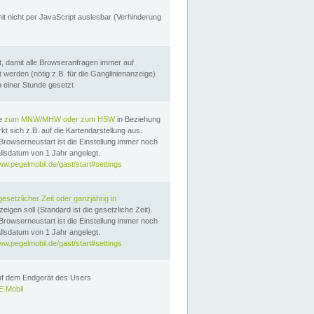
it nicht per JavaScript auslesbar (Verhinderung
, damit alle Browseranfragen immer auf
erden (nötig z.B. für die Ganglinienanzeige)
n einer Stunde gesetzt
te
zum MNW/MHW oder zum HSW
in Beziehung
t sich z.B. auf die Kartendarstellung aus.
Browserneustart ist die Einstellung immer noch
llsdatum von 1 Jahr angelegt.
ww.pegelmobil.de/gast/start#settings
gesetzlicher Zeit oder ganzjährig in
eigen soll (Standard ist die gesetzliche Zeit).
Browserneustart ist die Einstellung immer noch
llsdatum von 1 Jahr angelegt.
ww.pegelmobil.de/gast/start#settings
auf dem Endgerät des Users
 Mobil