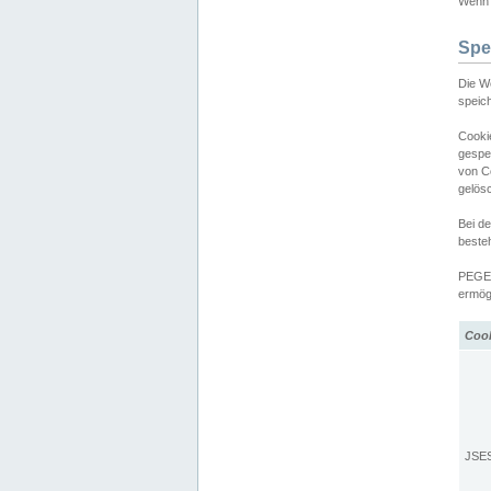
Wenn d
Spe
Die W
speic
Cooki
gespe
von C
gelös
Bei d
beste
PEGEL
ermögl
Coo
JSE