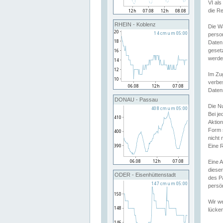
VI al
die R
RHEIN - Koblenz
Die W
perso
Daten
geset
werde
Im Zu
verbe
Daten
DONAU - Passau
Die N
Bei j
Aktion
Form 
nicht 
Eine R
Eine 
dieser
ODER - Eisenhüttenstadt
des P
persön
Wir we
lücken