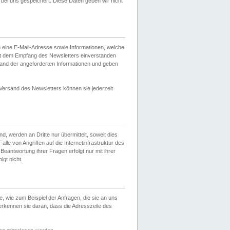
ei uns gespeichert. Diese Daten geben wir nicht
 eine E-Mail-Adresse sowie Informationen, welche
it dem Empfang des Newsletters einverstanden
sand der angeforderten Informationen und geben
 Versand des Newsletters können sie jederzeit
, werden an Dritte nur übermittelt, soweit dies
lle von Angriffen auf die Internetinfrastruktur des
Beantwortung ihrer Fragen erfolgt nur mit ihrer
gt nicht.
, wie zum Beispiel der Anfragen, die sie an uns
erkennen sie daran, dass die Adresszeile des