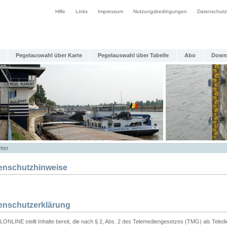
Hilfe
Links
Impressum
Nutzungsbedingungen
Datenschutz
Pegelauswahl über Karte
Pegelauswahl über Tabelle
Abo
Down
tter
enschutzhinweise
enschutzerklärung
ONLINE stellt Inhalte bereit, die nach § 2, Abs. 2 des Telemediengesetzes (TMG) als Teled