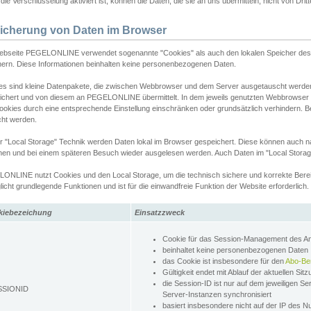
ie Verschlüsselung aktiviert ist, können die Daten, die sie an uns übermitteln, nicht von Dri
icherung von Daten im Browser
ebseite PEGELONLINE verwendet sogenannte "Cookies" als auch den lokalen Speicher des 
hern. Diese Informationen beinhalten keine personenbezogenen Daten.
es sind kleine Datenpakete, die zwischen Webbrowser und dem Server ausgetauscht werde
ichert und von diesem an PEGELONLINE übermittelt. In dem jeweils genutzten Webbrowser
ookies durch eine entsprechende Einstellung einschränken oder grundsätzlich verhindern. B
cht werden.
er "Local Storage" Technik werden Daten lokal im Browser gespeichert. Diese können auch 
hen und bei einem späteren Besuch wieder ausgelesen werden. Auch Daten im "Local Storag
ONLINE nutzt Cookies und den Local Storage, um die technisch sichere und korrekte Bereit
icht grundlegende Funktionen und ist für die einwandfreie Funktion der Website erforderlich.
kiebezeichung
Einsatzzweck
Cookie für das Session-Management des 
beinhaltet keine personenbezogenen Daten
das Cookie ist insbesondere für den
Abo-Be
Gültigkeit endet mit Ablauf der aktuellen Sit
die Session-ID ist nur auf dem jeweiligen Se
SSIONID
Server-Instanzen synchronisiert
basiert insbesondere nicht auf der IP des N