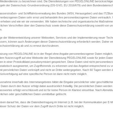
s Mediendienste zu bezeichnen sind. Die Dienstleistungen von PEGELONLINE berücksichtigen
egeln der Datenschutz-Grundverordnung (DS-GVO, EU 2016/679) und dem Bundesdatensc
asserstraßen- und Schifffahrtsverwaltung des Bundes (WSV, Herausgeber) und das ITZBund
nenbezogenen Daten sehr ernst und behandeln ihre personenbezogenen Daten vertraulich. W
 erheben und wie wir sie verwenden. Wir haben technische und organisatorische Maßnahmen g
zlichen Vorschriften über den Datenschutz sowie diese Datenschutzerklärung sowohl von uns
n.
ge der Weiterentwicklung unserer Webseiten, Services und der Implementierung neuer Techn
ssern, können auch Änderungen dieser Datenschutzerklärung erforderlich werden. Daher emp
schutzerklärung ab und zu erneut durchzulesen.
utzung von PEGELONLINE ist in der Regel ohne Angabe personenbezogener Daten möglich.
edem Nutzerzugriff auf eine Webseite der Dienstleistung PEGELONLINE sowie für jeden Dat
en in einer Protokolldatei pseudonymisiert gespeichert. Diese Daten sind nicht personenbez
statistisch ausgewertet, um Zugriffstrends zu erkennen und das Angebot entsprechend zu 
mit persönlichen Daten verknüpft und nicht an Dritte weitergegeben. Nach 60 Tagen werden d
ückverfolgung auf eine spezifische Person ist dann nicht mehr möglich.
Ausnahme innerhalb des Internetangebotes bildet die Eingabe persönlicher oder geschäftlic
 Daten durch den Nutzer erfolgt dabei ausdrücklich freiwillig. Die persönlichen Daten werden
asswortes erfolgt verschlüsselt und ist für keine Person im Klartext einsehbar. Nach Abmel
lichen oder geschäftlichen Daten unmittelbar gelöscht.
isen darauf hin, dass die Datenübertragung im Internet (z.B. bei der Kommunikation per E-Ma
loser Schutz der Daten vor dem Zugriff durch Dritte ist nicht möglich.