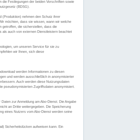
 die Festlegungen der beiden Vorschriften sowie
hutzgesetz (BDSG).
 (Produktion) nehmen den Schutz ihrer
ir möchten, dass sie wissen, wann wir welche
etroffen, die sicherstellen, dass die
 als auch von externen Dienstleistern beachtet
ologien, um unseren Service für sie zu
fehlen wir Ihnen, sich diese
endownload werden Informationen zu diesen
ogen und werden ausschließlich in anonymisierter
verbessern. Auch werden diese Nutzungsdaten
ie pseudonymisierten Zugriffsdaten anonymisiert.
her Daten zur Anmeldung am Abo-Dienst. Die Angabe
 nicht an Dritte weitergegeben. Die Speicherung
dung eines Nutzers vom Abo-Dienst werden seine
il) Sicherheitslücken aufweisen kann. Ein