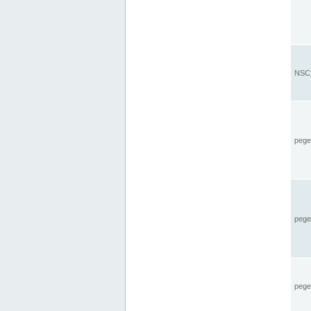
NSC_
pegel
pege
pegel