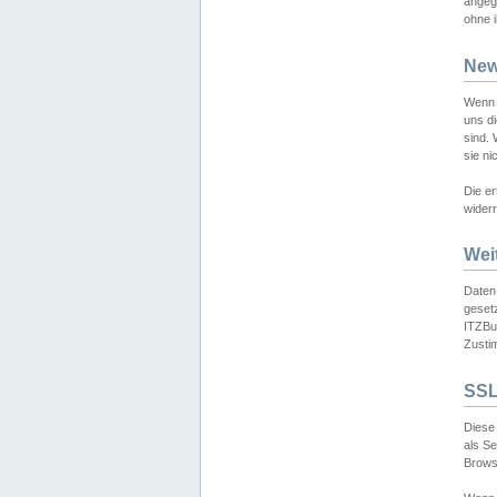
angeg
ohne i
New
Wenn 
uns d
sind.
sie ni
Die er
widerr
Wei
Daten,
gesetz
ITZBun
Zusti
SSL
Diese 
als S
Browse