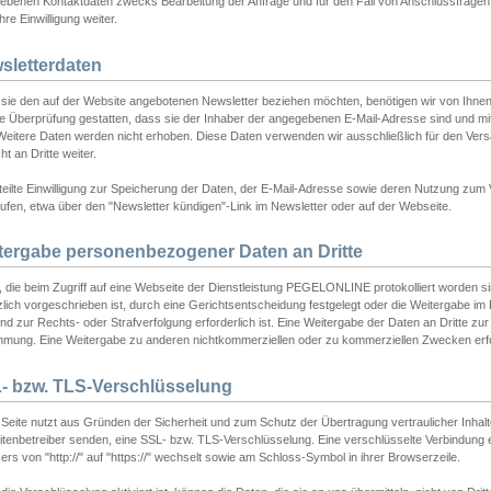
ebenen Kontaktdaten zwecks Bearbeitung der Anfrage und für den Fall von Anschlussfragen b
hre Einwilligung weiter.
sletterdaten
sie den auf der Website angebotenen Newsletter beziehen möchten, benötigen wir von Ihnen
ie Überprüfung gestatten, dass sie der Inhaber der angegebenen E-Mail-Adresse sind und m
 Weitere Daten werden nicht erhoben. Diese Daten verwenden wir ausschließlich für den Ver
cht an Dritte weiter.
teilte Einwilligung zur Speicherung der Daten, der E-Mail-Adresse sowie deren Nutzung zum
ufen, etwa über den "Newsletter kündigen"-Link im Newsletter oder auf der Webseite.
tergabe personenbezogener Daten an Dritte
 die beim Zugriff auf eine Webseite der Dienstleistung PEGELONLINE protokolliert worden sind
lich vorgeschrieben ist, durch eine Gerichtsentscheidung festgelegt oder die Weitergabe im Fa
d zur Rechts- oder Strafverfolgung erforderlich ist. Eine Weitergabe der Daten an Dritte zur 
mmung. Eine Weitergabe zu anderen nichtkommerziellen oder zu kommerziellen Zwecken erfol
- bzw. TLS-Verschlüsselung
Seite nutzt aus Gründen der Sicherheit und zum Schutz der Übertragung vertraulicher Inhalte
eitenbetreiber senden, eine SSL- bzw. TLS-Verschlüsselung. Eine verschlüsselte Verbindung 
rs von "http://" auf "https://" wechselt sowie am Schloss-Symbol in ihrer Browserzeile.