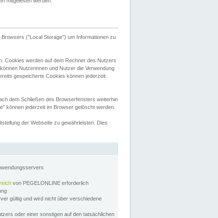
tten mitgelesen werden.
Browsers ("Local Storage") um Informationen zu
n. Cookies werden auf dem Rechner des Nutzers
 können Nutzerinnen und Nutzer die Verwendung
ereits gespeicherte Cookies können jederzeit
nach dem Schließen des Browserfensters weiterhin
e" können jederzeit im Browser gelöscht werden.
stellung der Webseite zu gewährleisten. Dies
Anwendungsservers
reich
von PEGELONLINE erforderlich
zung
rver gültig und wird nicht über verschiedene
utzers oder einer sonstigen auf den tatsächlichen