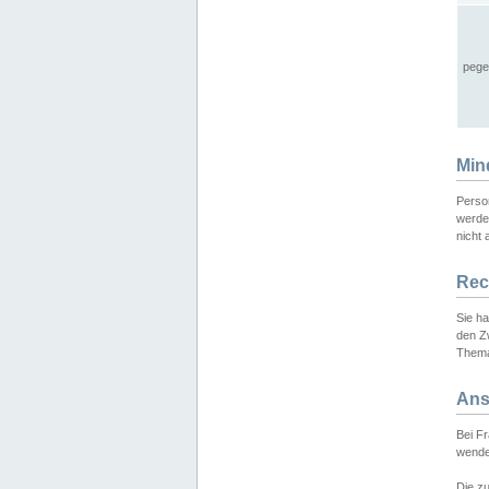
pege
Min
Perso
werde
nicht 
Rec
Sie h
den Z
Thema
Ans
Bei F
wende
Die zu