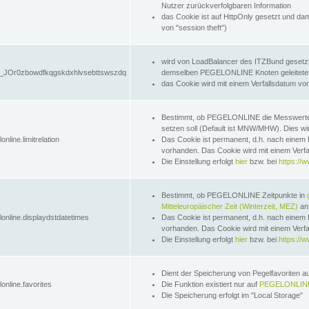
Nutzer zurückverfolgbaren Information
das Cookie ist auf HttpOnly gesetzt und dam
von "session theft")
wird von LoadBalancer des ITZBund gesetzt
JOr0zbowdfkqgskdxhlvsebttswszdq
demselben PEGELONLINE Knoten geleitetet w
das Cookie wird mit einem Verfallsdatum vo
Bestimmt, ob PEGELONLINE die Messwer
setzen soll (Default ist MNW/MHW). Dies wirk
online.limitrelation
Das Cookie ist permanent, d.h. nach einem 
vorhanden. Das Cookie wird mit einem Verfa
Die Einstellung erfolgt
hier
bzw. bei
https://w
Bestimmt, ob PEGELONLINE Zeitpunkte in
Mitteleuropäischer Zeit (Winterzeit, MEZ)
anz
lonline.displaydstdatetimes
Das Cookie ist permanent, d.h. nach einem 
vorhanden. Das Cookie wird mit einem Verfa
Die Einstellung erfolgt
hier
bzw. bei
https://w
Dient der Speicherung von Pegelfavoriten 
online.favorites
Die Funktion existiert nur auf
PEGELONLINE
Die Speicherung erfolgt im "Local Storage"