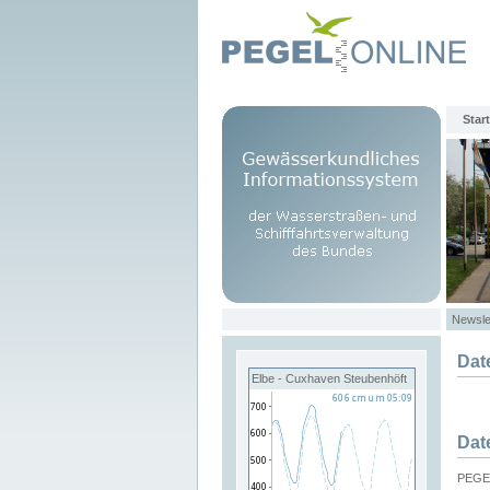
Start
Newsle
Dat
Elbe - Cuxhaven Steubenhöft
Dat
PEGEL