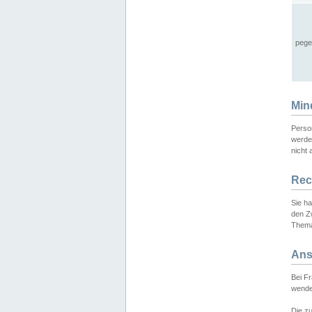
pege
Min
Perso
werde
nicht 
Rec
Sie h
den Z
Thema
Ans
Bei F
wende
Die zu