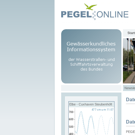
Start
Newsle
Dat
Elbe - Cuxhaven Steubenhöft
Dat
PEGEL