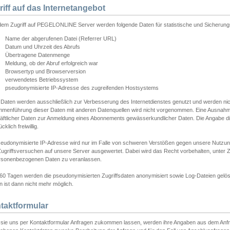
riff auf das Internetangebot
edem Zugriff auf PEGELONLINE Server werden folgende Daten für statistische und Sicherun
Name der abgerufenen Datei (Referrer URL)
Datum und Uhrzeit des Abrufs
Übertragene Datenmenge
Meldung, ob der Abruf erfolgreich war
Browsertyp und Browserversion
verwendetes Betriebssystem
pseudonymisierte IP-Adresse des zugreifenden Hostsystems
 Daten werden ausschließlich zur Verbesserung des Internetdienstes genutzt und werden ni
menführung dieser Daten mit anderen Datenquellen wird nicht vorgenommen. Eine Ausnahme 
äftlicher Daten zur Anmeldung eines Abonnements gewässerkundlicher Daten. Die Angabe die
cklich freiwillig.
seudonymisierte IP-Adresse wird nur im Falle von schweren Verstößen gegen unsere Nutzun
Zugriffsversuchen auf unsere Server ausgewertet. Dabei wird das Recht vorbehalten, unter Z
rsonenbezogenen Daten zu veranlassen.
60 Tagen werden die pseudonymisierten Zugriffsdaten anonymisiert sowie Log-Dateien gelösc
 ist dann nicht mehr möglich.
taktformular
sie uns per Kontaktformular Anfragen zukommen lassen, werden ihre Angaben aus dem Anfrag