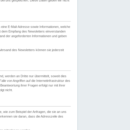
ei uns gespeichert. Diese Daten geben wir nicht
 eine E-Mail-Adresse sowie Informationen, welche
it dem Empfang des Newsletters einverstanden
sand der angeforderten Informationen und geben
 Versand des Newsletters können sie jederzeit
, werden an Dritte nur übermittelt, soweit dies
lle von Angriffen auf die Internetinfrastruktur des
Beantwortung ihrer Fragen erfolgt nur mit ihrer
gt nicht.
, wie zum Beispiel der Anfragen, die sie an uns
erkennen sie daran, dass die Adresszeile des