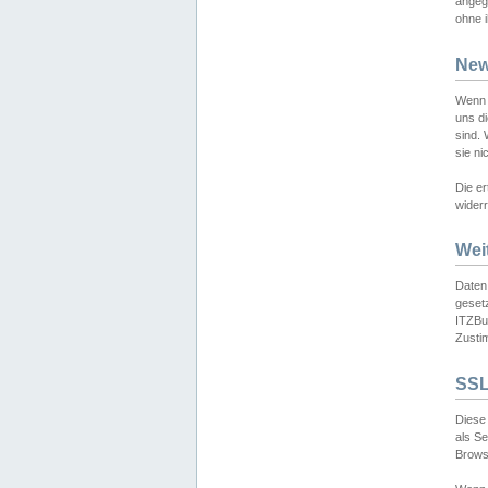
angeg
ohne i
New
Wenn 
uns d
sind.
sie ni
Die er
widerr
Wei
Daten,
gesetz
ITZBun
Zusti
SSL
Diese 
als S
Browse