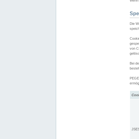
Wenn d
Spe
Die W
speic
Cooki
gespe
von C
gelös
Bei d
beste
PEGEL
ermögl
Coo
JSE