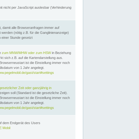
it nicht per JavaScript auslesbar (Verhinderung
, damit alle Browseranfragen immer auf
erden (nötig z.B. für die Ganglinienanzeige)
n einer Stunde gesetzt
te
zum MNW/MHW oder zum HSW
in Beziehung
t sich z.B. auf die Kartendarstellung aus.
Browserneustart ist die Einstellung immer noch
llsdatum von 1 Jahr angelegt.
ww.pegelmobil.de/gast/start#settings
gesetzlicher Zeit oder ganzjährig in
eigen soll (Standard ist die gesetzliche Zeit).
Browserneustart ist die Einstellung immer noch
llsdatum von 1 Jahr angelegt.
ww.pegelmobil.de/gast/start#settings
auf dem Endgerät des Users
 Mobil