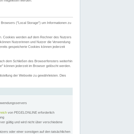
tten mitgelesen werden.
Browsers ("Local Storage") um Informationen zu
n. Cookies werden auf dem Rechner des Nutzers
 können Nutzerinnen und Nutzer die Verwendung
ereits gespeicherte Cookies können jederzeit
nach dem Schließen des Browserfensters weiterhin
e" können jederzeit im Browser gelöscht werden.
stellung der Webseite zu gewährleisten. Dies
Anwendungsservers
reich
von PEGELONLINE erforderlich
zung
rver gültig und wird nicht über verschiedene
utzers oder einer sonstigen auf den tatsächlichen