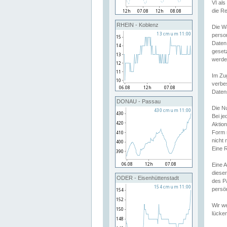
VI al
die R
RHEIN - Koblenz
Die W
perso
Daten
geset
werde
Im Zu
verbe
Daten
DONAU - Passau
Die N
Bei j
Aktion
Form 
nicht 
Eine R
Eine 
dieser
ODER - Eisenhüttenstadt
des P
persön
Wir we
lücken