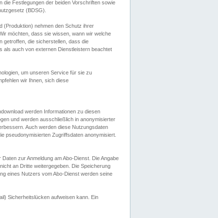
 die Festlegungen der beiden Vorschriften sowie
hutzgesetz (BDSG).
 (Produktion) nehmen den Schutz ihrer
ir möchten, dass sie wissen, wann wir welche
etroffen, die sicherstellen, dass die
 als auch von externen Dienstleistern beachtet
ologien, um unseren Service für sie zu
fehlen wir Ihnen, sich diese
endownload werden Informationen zu diesen
ogen und werden ausschließlich in anonymisierter
verbessern. Auch werden diese Nutzungsdaten
ie pseudonymisierten Zugriffsdaten anonymisiert.
her Daten zur Anmeldung am Abo-Dienst. Die Angabe
 nicht an Dritte weitergegeben. Die Speicherung
dung eines Nutzers vom Abo-Dienst werden seine
il) Sicherheitslücken aufweisen kann. Ein