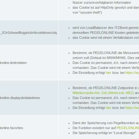
Nutzer zurückverfolgbaren Information
das Cookie ist auf HttpOnly gesetzt und dam
von "session theft")
wird von LoadBalancer des ITZBund gesetzt
JOr0zbowdfkqgskdxhlvsebttswszdq
demselben PEGELONLINE Knoten geleitetet w
das Cookie wird mit einem Verfallsdatum vo
Bestimmt, ob PEGELONLINE die Messwer
setzen soll (Default ist MNW/MHW). Dies wirk
online.limitrelation
Das Cookie ist permanent, d.h. nach einem 
vorhanden. Das Cookie wird mit einem Verfa
Die Einstellung erfolgt
hier
bzw. bei
https://w
Bestimmt, ob PEGELONLINE Zeitpunkte in
Mitteleuropäischer Zeit (Winterzeit, MEZ)
anz
lonline.displaydstdatetimes
Das Cookie ist permanent, d.h. nach einem 
vorhanden. Das Cookie wird mit einem Verfa
Die Einstellung erfolgt
hier
bzw. bei
https://w
Dient der Speicherung von Pegelfavoriten 
online.favorites
Die Funktion existiert nur auf
PEGELONLINE
Die Speicherung erfolgt im "Local Storage"