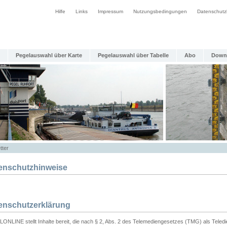
Hilfe
Links
Impressum
Nutzungsbedingungen
Datenschutz
Pegelauswahl über Karte
Pegelauswahl über Tabelle
Abo
Down
tter
enschutzhinweise
enschutzerklärung
ONLINE stellt Inhalte bereit, die nach § 2, Abs. 2 des Telemediengesetzes (TMG) als Teled