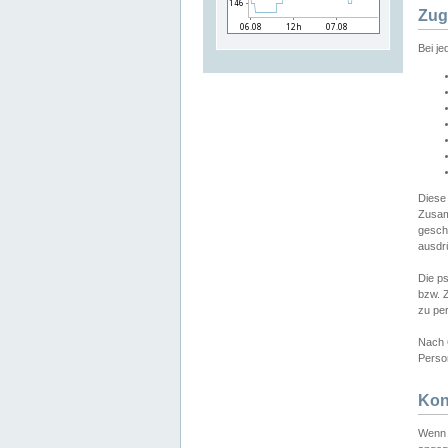
Zug
Bei j
Diese
Zusam
gesch
ausdrü
Die p
bzw. 
zu pe
Nach 
Person
Kon
Wenn 