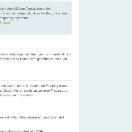
 der regelmäßigen Aktualisierung der
omit wird sichergestellt, dass die Benutzerin oder
 angezeigt bekommt.
 Mobil
 personenbezogenen Daten an uns übermitteln. Es
werden solche Daten nicht gesammelt und auch
ogenen Daten, deren Herkunft und Empfänger und
er Daten. Hierzu sowie zu weiteren Fragen zum
 Adresse an uns wenden.
neraldirektion Wasserstraßen und Schifffahrt
nd Informationsfreiheit (BfDI).