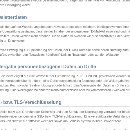
ebenen Kontaktdaten zwecks Bearbeitung der Anfrage und für den Fall von Anschlussfragen b
hre Einwilligung weiter.
sletterdaten
sie den auf der Website angebotenen Newsletter beziehen möchten, benötigen wir von Ihnen
ie Überprüfung gestatten, dass sie der Inhaber der angegebenen E-Mail-Adresse sind und m
 Weitere Daten werden nicht erhoben. Diese Daten verwenden wir ausschließlich für den Ver
cht an Dritte weiter.
teilte Einwilligung zur Speicherung der Daten, der E-Mail-Adresse sowie deren Nutzung zum
ufen, etwa über den "Newsletter kündigen"-Link im Newsletter oder auf der Webseite.
tergabe personenbezogener Daten an Dritte
 die beim Zugriff auf eine Webseite der Dienstleistung PEGELONLINE protokolliert worden sind
lich vorgeschrieben ist, durch eine Gerichtsentscheidung festgelegt oder die Weitergabe im Fa
d zur Rechts- oder Strafverfolgung erforderlich ist. Eine Weitergabe der Daten an Dritte zur 
mmung. Eine Weitergabe zu anderen nichtkommerziellen oder zu kommerziellen Zwecken erfol
- bzw. TLS-Verschlüsselung
Seite nutzt aus Gründen der Sicherheit und zum Schutz der Übertragung vertraulicher Inhalte
eitenbetreiber senden, eine SSL- bzw. TLS-Verschlüsselung. Eine verschlüsselte Verbindung 
rs von "http://" auf "https://" wechselt sowie am Schloss-Symbol in ihrer Browserzeile.