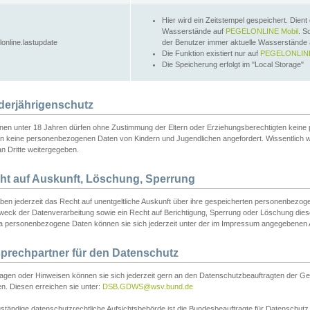
Hier wird ein Zeitstempel gespeichert. Dient
Wasserstände auf
PEGELONLINE Mobil
. S
lonline.lastupdate
der Benutzer immer aktuelle Wasserstände
Die Funktion existiert nur auf
PEGELONLINE
Die Speicherung erfolgt im "Local Storage"
derjährigenschutz
nen unter 18 Jahren dürfen ohne Zustimmung der Eltern oder Erziehungsberechtigten keine
n keine personenbezogenen Daten von Kindern und Jugendlichen angefordert. Wissentlich 
an Dritte weitergegeben.
ht auf Auskunft, Löschung, Sperrung
aben jederzeit das Recht auf unentgeltliche Auskunft über ihre gespeicherten personenbez
weck der Datenverarbeitung sowie ein Recht auf Berichtigung, Sperrung oder Löschung dies
 personenbezogene Daten können sie sich jederzeit unter der im Impressum angegebenen
prechpartner für den Datenschutz
ragen oder Hinweisen können sie sich jederzeit gern an den Datenschutzbeauftragten der Ge
n. Diesen erreichen sie unter:
DSB.GDWS@wsv.bund.de
ständige datenschutzrechtliche Aufsichtsbehörde ist die Bundesbeauftragte für Datenschutz u