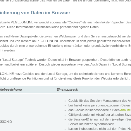
ie Verschlüsselung aktiviert ist, können die Daten, die sie an uns übermitteln, nicht von Dri
icherung von Daten im Browser
ebseite PEGELONLINE verwendet sogenannte "Cookies" als auch den lokalen Speicher des 
hern. Diese Informationen beinhalten keine personenbezogenen Daten.
es sind kleine Datenpakete, die zwischen Webbrowser und dem Server ausgetauscht werde
ichert und von diesem an PEGELONLINE übermittelt. In dem jeweils genutzten Webbrowser
ookies durch eine entsprechende Einstellung einschränken oder grundsätzlich verhindern. B
cht werden.
er "Local Storage" Technik werden Daten lokal im Browser gespeichert. Diese können auch 
hen und bei einem späteren Besuch wieder ausgelesen werden. Auch Daten im "Local Storag
ONLINE nutzt Cookies und den Local Storage, um die technisch sichere und korrekte Bereit
icht grundlegende Funktionen und ist für die einwandfreie Funktion der Website erforderlich.
kiebezeichung
Einsatzzweck
Cookie für das Session-Management des 
beinhaltet keine personenbezogenen Daten
das Cookie ist insbesondere für den
Abo-Be
Gültigkeit endet mit Ablauf der aktuellen Sit
die Session-ID ist nur auf dem jeweiligen Se
SSIONID
Server-Instanzen synchronisiert
basiert insbesondere nicht auf der IP des N