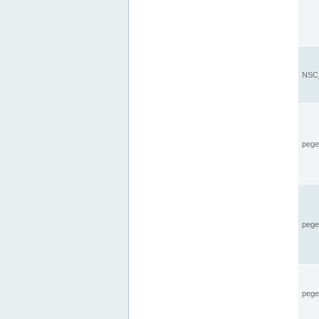
NSC_
pegel
pege
pegel