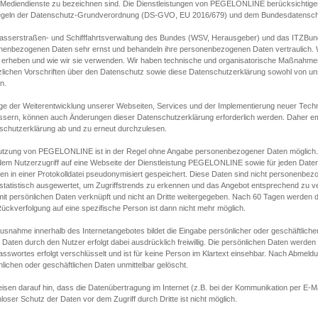
s Mediendienste zu bezeichnen sind. Die Dienstleistungen von PEGELONLINE berücksichtigen
egeln der Datenschutz-Grundverordnung (DS-GVO, EU 2016/679) und dem Bundesdatensc
asserstraßen- und Schifffahrtsverwaltung des Bundes (WSV, Herausgeber) und das ITZBund
nenbezogenen Daten sehr ernst und behandeln ihre personenbezogenen Daten vertraulich. W
 erheben und wie wir sie verwenden. Wir haben technische und organisatorische Maßnahmen g
zlichen Vorschriften über den Datenschutz sowie diese Datenschutzerklärung sowohl von uns
n.
ge der Weiterentwicklung unserer Webseiten, Services und der Implementierung neuer Techn
ssern, können auch Änderungen dieser Datenschutzerklärung erforderlich werden. Daher emp
schutzerklärung ab und zu erneut durchzulesen.
utzung von PEGELONLINE ist in der Regel ohne Angabe personenbezogener Daten möglich.
edem Nutzerzugriff auf eine Webseite der Dienstleistung PEGELONLINE sowie für jeden Dat
en in einer Protokolldatei pseudonymisiert gespeichert. Diese Daten sind nicht personenbez
statistisch ausgewertet, um Zugriffstrends zu erkennen und das Angebot entsprechend zu 
mit persönlichen Daten verknüpft und nicht an Dritte weitergegeben. Nach 60 Tagen werden d
ückverfolgung auf eine spezifische Person ist dann nicht mehr möglich.
Ausnahme innerhalb des Internetangebotes bildet die Eingabe persönlicher oder geschäftlic
 Daten durch den Nutzer erfolgt dabei ausdrücklich freiwillig. Die persönlichen Daten werden
asswortes erfolgt verschlüsselt und ist für keine Person im Klartext einsehbar. Nach Abmel
lichen oder geschäftlichen Daten unmittelbar gelöscht.
isen darauf hin, dass die Datenübertragung im Internet (z.B. bei der Kommunikation per E-Ma
loser Schutz der Daten vor dem Zugriff durch Dritte ist nicht möglich.