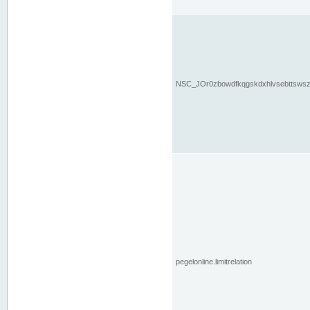
NSC_JOr0zbowdfkqgskdxhlvsebttsws
pegelonline.limitrelation