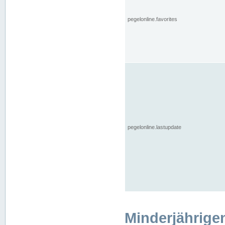
pegelonline.favorites
pegelonline.lastupdate
Minderjährige