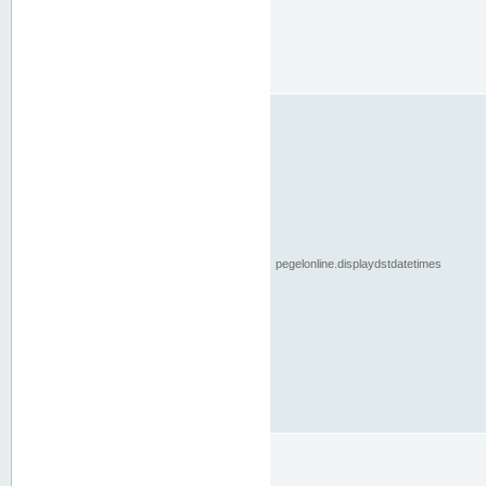
pegelonline.displaydstdatetimes