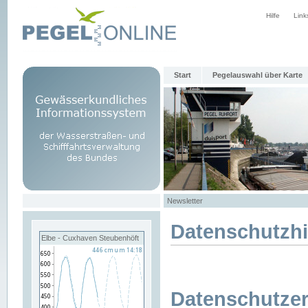
Hilfe
Link
Start
Pegelauswahl über Karte
Newsletter
Datenschutzh
Elbe - Cuxhaven Steubenhöft
Datenschutzer