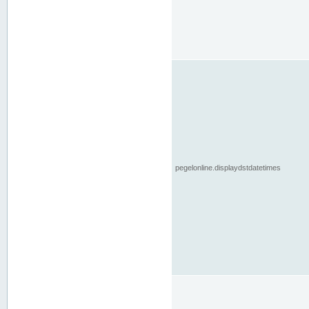
pegelonline.displaydstdatetimes