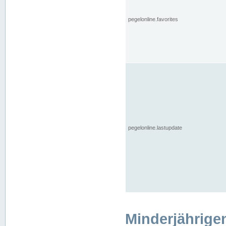
pegelonline.favorites
pegelonline.lastupdate
Minderjährige