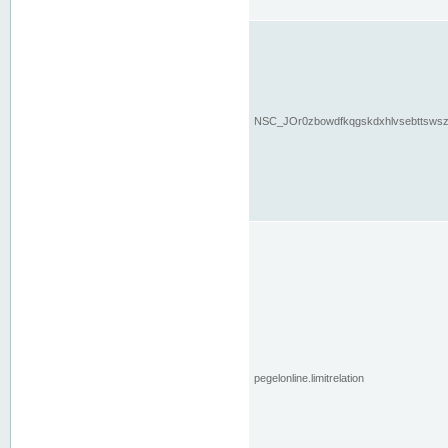
NSC_JOr0zbowdfkqgskdxhlvsebttsws
pegelonline.limitrelation