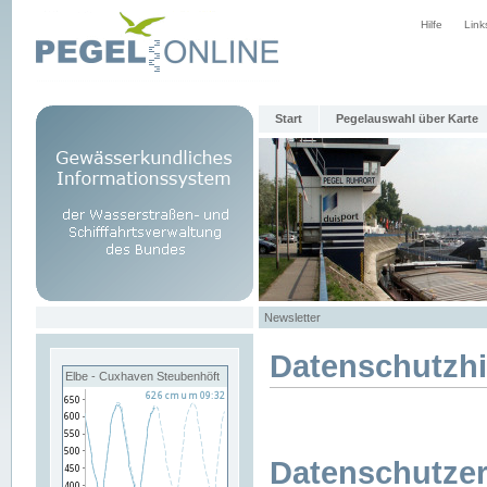
Hilfe
Link
Start
Pegelauswahl über Karte
Newsletter
Datenschutzh
Elbe - Cuxhaven Steubenhöft
Datenschutzer