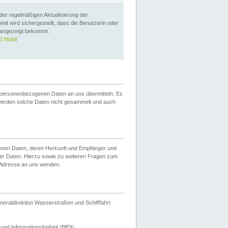
 der regelmäßigen Aktualisierung der
omit wird sichergestellt, dass die Benutzerin oder
 angezeigt bekommt.
 Mobil
 personenbezogenen Daten an uns übermitteln. Es
werden solche Daten nicht gesammelt und auch
ogenen Daten, deren Herkunft und Empfänger und
er Daten. Hierzu sowie zu weiteren Fragen zum
 Adresse an uns wenden.
neraldirektion Wasserstraßen und Schifffahrt
nd Informationsfreiheit (BfDI).