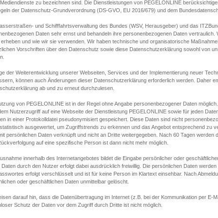
s Mediendienste zu bezeichnen sind. Die Dienstleistungen von PEGELONLINE berücksichtigen
egeln der Datenschutz-Grundverordnung (DS-GVO, EU 2016/679) und dem Bundesdatensc
asserstraßen- und Schifffahrtsverwaltung des Bundes (WSV, Herausgeber) und das ITZBund
nenbezogenen Daten sehr ernst und behandeln ihre personenbezogenen Daten vertraulich. W
 erheben und wie wir sie verwenden. Wir haben technische und organisatorische Maßnahmen g
zlichen Vorschriften über den Datenschutz sowie diese Datenschutzerklärung sowohl von uns
n.
ge der Weiterentwicklung unserer Webseiten, Services und der Implementierung neuer Techn
ssern, können auch Änderungen dieser Datenschutzerklärung erforderlich werden. Daher emp
schutzerklärung ab und zu erneut durchzulesen.
utzung von PEGELONLINE ist in der Regel ohne Angabe personenbezogener Daten möglich.
edem Nutzerzugriff auf eine Webseite der Dienstleistung PEGELONLINE sowie für jeden Dat
en in einer Protokolldatei pseudonymisiert gespeichert. Diese Daten sind nicht personenbez
statistisch ausgewertet, um Zugriffstrends zu erkennen und das Angebot entsprechend zu 
mit persönlichen Daten verknüpft und nicht an Dritte weitergegeben. Nach 60 Tagen werden d
ückverfolgung auf eine spezifische Person ist dann nicht mehr möglich.
Ausnahme innerhalb des Internetangebotes bildet die Eingabe persönlicher oder geschäftlic
 Daten durch den Nutzer erfolgt dabei ausdrücklich freiwillig. Die persönlichen Daten werden
asswortes erfolgt verschlüsselt und ist für keine Person im Klartext einsehbar. Nach Abmel
lichen oder geschäftlichen Daten unmittelbar gelöscht.
isen darauf hin, dass die Datenübertragung im Internet (z.B. bei der Kommunikation per E-Ma
loser Schutz der Daten vor dem Zugriff durch Dritte ist nicht möglich.