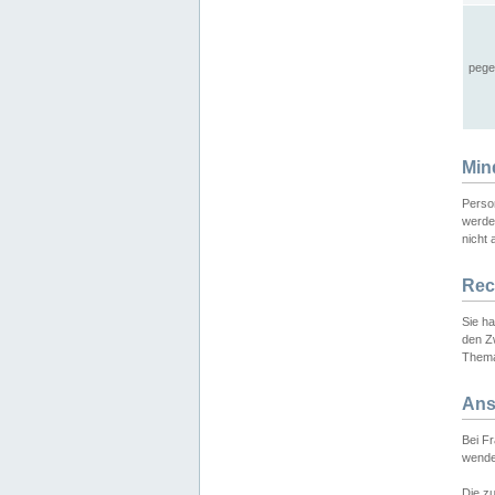
pege
Min
Perso
werde
nicht 
Rec
Sie h
den Z
Thema
Ans
Bei F
wende
Die zu