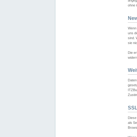
angeg
ohne i
New
Wenn 
uns d
sind.
sie ni
Die er
widerr
Wei
Daten,
gesetz
ITZBun
Zusti
SSL
Diese 
als S
Browse