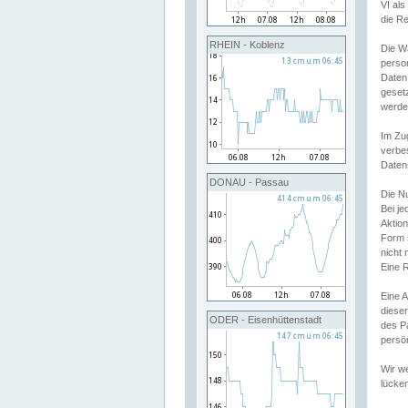
VI al
die R
RHEIN - Koblenz
Die W
perso
Daten
geset
werde
Im Zu
verbe
Daten
DONAU - Passau
Die N
Bei j
Aktion
Form 
nicht 
Eine R
Eine 
dieser
ODER - Eisenhüttenstadt
des P
persön
Wir we
lücken