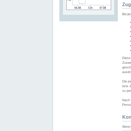
Zug
Bei j
Diese
Zusam
gesch
ausdrü
Die p
bzw. 
zu pe
Nach 
Person
Kon
Wenn 