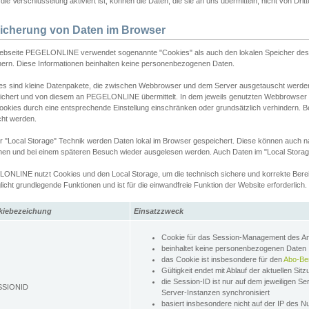
ie Verschlüsselung aktiviert ist, können die Daten, die sie an uns übermitteln, nicht von Dri
icherung von Daten im Browser
ebseite PEGELONLINE verwendet sogenannte "Cookies" als auch den lokalen Speicher des 
hern. Diese Informationen beinhalten keine personenbezogenen Daten.
es sind kleine Datenpakete, die zwischen Webbrowser und dem Server ausgetauscht werde
ichert und von diesem an PEGELONLINE übermittelt. In dem jeweils genutzten Webbrowser
ookies durch eine entsprechende Einstellung einschränken oder grundsätzlich verhindern. B
cht werden.
er "Local Storage" Technik werden Daten lokal im Browser gespeichert. Diese können auch 
hen und bei einem späteren Besuch wieder ausgelesen werden. Auch Daten im "Local Storag
ONLINE nutzt Cookies und den Local Storage, um die technisch sichere und korrekte Bereit
icht grundlegende Funktionen und ist für die einwandfreie Funktion der Website erforderlich.
kiebezeichung
Einsatzzweck
Cookie für das Session-Management des 
beinhaltet keine personenbezogenen Daten
das Cookie ist insbesondere für den
Abo-Be
Gültigkeit endet mit Ablauf der aktuellen Sit
die Session-ID ist nur auf dem jeweiligen Se
SSIONID
Server-Instanzen synchronisiert
basiert insbesondere nicht auf der IP des N