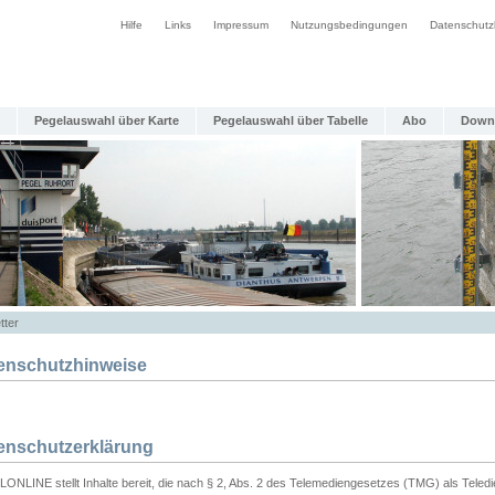
Hilfe
Links
Impressum
Nutzungsbedingungen
Datenschutz
Pegelauswahl über Karte
Pegelauswahl über Tabelle
Abo
Down
tter
enschutzhinweise
enschutzerklärung
ONLINE stellt Inhalte bereit, die nach § 2, Abs. 2 des Telemediengesetzes (TMG) als Teled