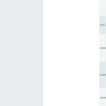
NSC_
pegel
pege
pegel