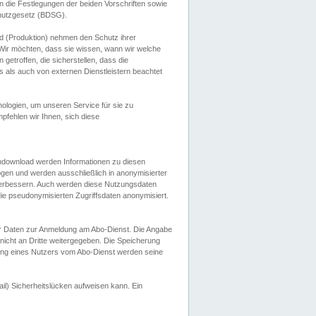
 die Festlegungen der beiden Vorschriften sowie
hutzgesetz (BDSG).
 (Produktion) nehmen den Schutz ihrer
ir möchten, dass sie wissen, wann wir welche
etroffen, die sicherstellen, dass die
 als auch von externen Dienstleistern beachtet
ologien, um unseren Service für sie zu
fehlen wir Ihnen, sich diese
endownload werden Informationen zu diesen
ogen und werden ausschließlich in anonymisierter
verbessern. Auch werden diese Nutzungsdaten
ie pseudonymisierten Zugriffsdaten anonymisiert.
her Daten zur Anmeldung am Abo-Dienst. Die Angabe
 nicht an Dritte weitergegeben. Die Speicherung
dung eines Nutzers vom Abo-Dienst werden seine
il) Sicherheitslücken aufweisen kann. Ein