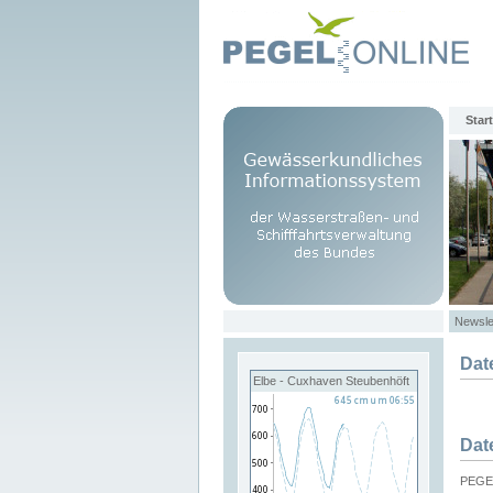
Start
Newsle
Dat
Elbe - Cuxhaven Steubenhöft
Dat
PEGEL