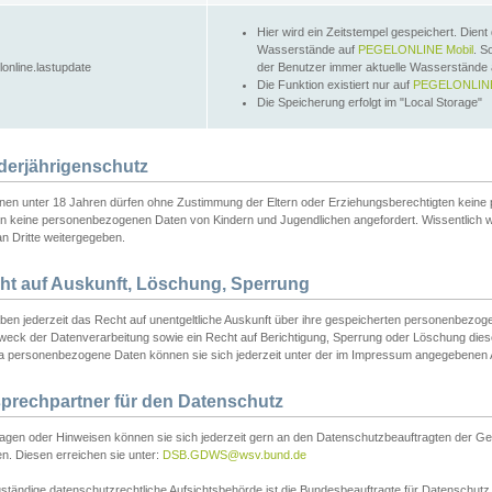
Hier wird ein Zeitstempel gespeichert. Dient
Wasserstände auf
PEGELONLINE Mobil
. S
lonline.lastupdate
der Benutzer immer aktuelle Wasserstände
Die Funktion existiert nur auf
PEGELONLINE
Die Speicherung erfolgt im "Local Storage"
derjährigenschutz
nen unter 18 Jahren dürfen ohne Zustimmung der Eltern oder Erziehungsberechtigten keine
n keine personenbezogenen Daten von Kindern und Jugendlichen angefordert. Wissentlich 
an Dritte weitergegeben.
ht auf Auskunft, Löschung, Sperrung
aben jederzeit das Recht auf unentgeltliche Auskunft über ihre gespeicherten personenbez
weck der Datenverarbeitung sowie ein Recht auf Berichtigung, Sperrung oder Löschung dies
 personenbezogene Daten können sie sich jederzeit unter der im Impressum angegebenen
prechpartner für den Datenschutz
ragen oder Hinweisen können sie sich jederzeit gern an den Datenschutzbeauftragten der Ge
n. Diesen erreichen sie unter:
DSB.GDWS@wsv.bund.de
ständige datenschutzrechtliche Aufsichtsbehörde ist die Bundesbeauftragte für Datenschutz u