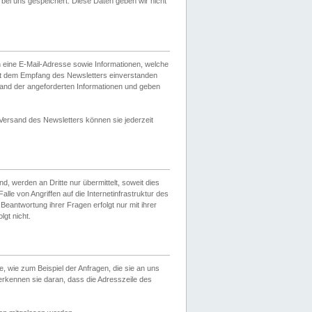
ei uns gespeichert. Diese Daten geben wir nicht
 eine E-Mail-Adresse sowie Informationen, welche
it dem Empfang des Newsletters einverstanden
sand der angeforderten Informationen und geben
 Versand des Newsletters können sie jederzeit
, werden an Dritte nur übermittelt, soweit dies
lle von Angriffen auf die Internetinfrastruktur des
Beantwortung ihrer Fragen erfolgt nur mit ihrer
gt nicht.
, wie zum Beispiel der Anfragen, die sie an uns
erkennen sie daran, dass die Adresszeile des