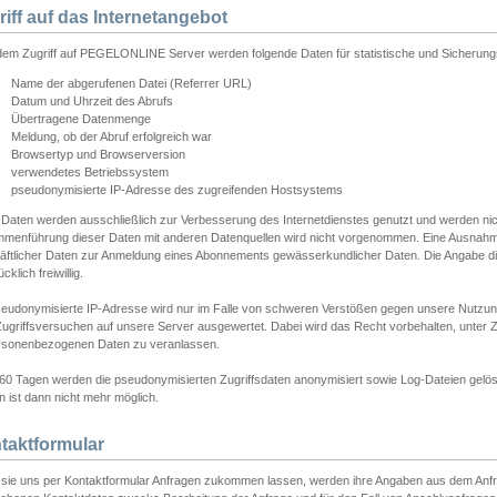
riff auf das Internetangebot
edem Zugriff auf PEGELONLINE Server werden folgende Daten für statistische und Sicherun
Name der abgerufenen Datei (Referrer URL)
Datum und Uhrzeit des Abrufs
Übertragene Datenmenge
Meldung, ob der Abruf erfolgreich war
Browsertyp und Browserversion
verwendetes Betriebssystem
pseudonymisierte IP-Adresse des zugreifenden Hostsystems
 Daten werden ausschließlich zur Verbesserung des Internetdienstes genutzt und werden ni
menführung dieser Daten mit anderen Datenquellen wird nicht vorgenommen. Eine Ausnahme 
äftlicher Daten zur Anmeldung eines Abonnements gewässerkundlicher Daten. Die Angabe die
cklich freiwillig.
seudonymisierte IP-Adresse wird nur im Falle von schweren Verstößen gegen unsere Nutzun
Zugriffsversuchen auf unsere Server ausgewertet. Dabei wird das Recht vorbehalten, unter Z
rsonenbezogenen Daten zu veranlassen.
60 Tagen werden die pseudonymisierten Zugriffsdaten anonymisiert sowie Log-Dateien gelösc
 ist dann nicht mehr möglich.
taktformular
sie uns per Kontaktformular Anfragen zukommen lassen, werden ihre Angaben aus dem Anfrag