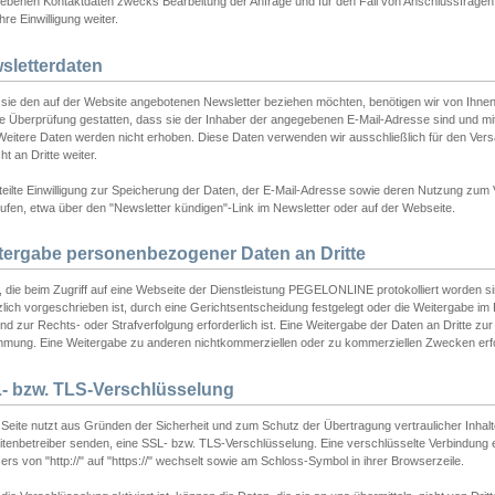
ebenen Kontaktdaten zwecks Bearbeitung der Anfrage und für den Fall von Anschlussfragen b
hre Einwilligung weiter.
sletterdaten
sie den auf der Website angebotenen Newsletter beziehen möchten, benötigen wir von Ihnen
ie Überprüfung gestatten, dass sie der Inhaber der angegebenen E-Mail-Adresse sind und m
 Weitere Daten werden nicht erhoben. Diese Daten verwenden wir ausschließlich für den Ver
cht an Dritte weiter.
teilte Einwilligung zur Speicherung der Daten, der E-Mail-Adresse sowie deren Nutzung zum
ufen, etwa über den "Newsletter kündigen"-Link im Newsletter oder auf der Webseite.
tergabe personenbezogener Daten an Dritte
 die beim Zugriff auf eine Webseite der Dienstleistung PEGELONLINE protokolliert worden sind
lich vorgeschrieben ist, durch eine Gerichtsentscheidung festgelegt oder die Weitergabe im Fa
d zur Rechts- oder Strafverfolgung erforderlich ist. Eine Weitergabe der Daten an Dritte zur 
mmung. Eine Weitergabe zu anderen nichtkommerziellen oder zu kommerziellen Zwecken erfol
- bzw. TLS-Verschlüsselung
Seite nutzt aus Gründen der Sicherheit und zum Schutz der Übertragung vertraulicher Inhalte
eitenbetreiber senden, eine SSL- bzw. TLS-Verschlüsselung. Eine verschlüsselte Verbindung 
rs von "http://" auf "https://" wechselt sowie am Schloss-Symbol in ihrer Browserzeile.