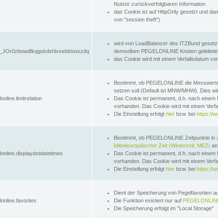
Nutzer zurückverfolgbaren Information
das Cookie ist auf HttpOnly gesetzt und dam
von "session theft")
wird von LoadBalancer des ITZBund gesetzt
JOr0zbowdfkqgskdxhlvsebttswszdq
demselben PEGELONLINE Knoten geleitetet w
das Cookie wird mit einem Verfallsdatum vo
Bestimmt, ob PEGELONLINE die Messwer
setzen soll (Default ist MNW/MHW). Dies wirk
online.limitrelation
Das Cookie ist permanent, d.h. nach einem 
vorhanden. Das Cookie wird mit einem Verfa
Die Einstellung erfolgt
hier
bzw. bei
https://w
Bestimmt, ob PEGELONLINE Zeitpunkte in
Mitteleuropäischer Zeit (Winterzeit, MEZ)
anz
lonline.displaydstdatetimes
Das Cookie ist permanent, d.h. nach einem 
vorhanden. Das Cookie wird mit einem Verfa
Die Einstellung erfolgt
hier
bzw. bei
https://w
Dient der Speicherung von Pegelfavoriten 
online.favorites
Die Funktion existiert nur auf
PEGELONLINE
Die Speicherung erfolgt im "Local Storage"