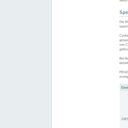
Wenn d
Spe
Die W
speic
Cooki
gespe
von C
gelös
Bei d
beste
PEGEL
ermögl
Coo
JSE