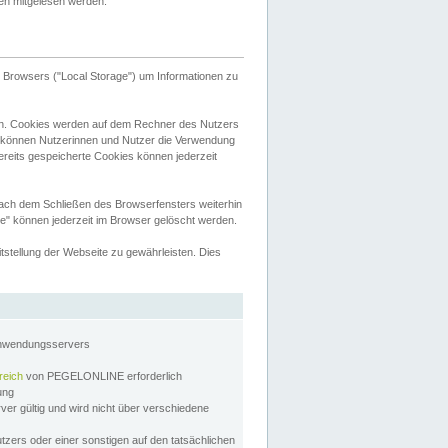
tten mitgelesen werden.
Browsers ("Local Storage") um Informationen zu
n. Cookies werden auf dem Rechner des Nutzers
 können Nutzerinnen und Nutzer die Verwendung
ereits gespeicherte Cookies können jederzeit
nach dem Schließen des Browserfensters weiterhin
e" können jederzeit im Browser gelöscht werden.
stellung der Webseite zu gewährleisten. Dies
Anwendungsservers
reich
von PEGELONLINE erforderlich
zung
rver gültig und wird nicht über verschiedene
utzers oder einer sonstigen auf den tatsächlichen