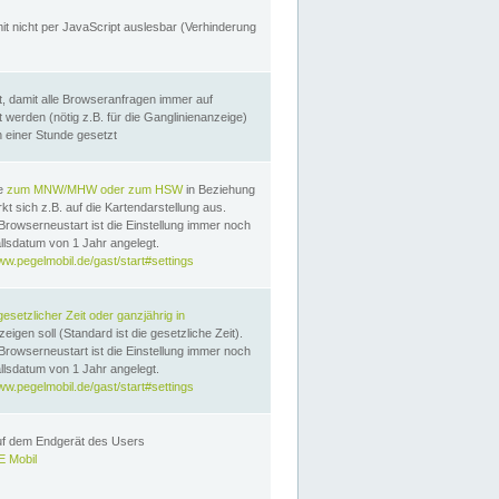
it nicht per JavaScript auslesbar (Verhinderung
, damit alle Browseranfragen immer auf
erden (nötig z.B. für die Ganglinienanzeige)
n einer Stunde gesetzt
te
zum MNW/MHW oder zum HSW
in Beziehung
t sich z.B. auf die Kartendarstellung aus.
Browserneustart ist die Einstellung immer noch
llsdatum von 1 Jahr angelegt.
ww.pegelmobil.de/gast/start#settings
gesetzlicher Zeit oder ganzjährig in
eigen soll (Standard ist die gesetzliche Zeit).
Browserneustart ist die Einstellung immer noch
llsdatum von 1 Jahr angelegt.
ww.pegelmobil.de/gast/start#settings
auf dem Endgerät des Users
 Mobil