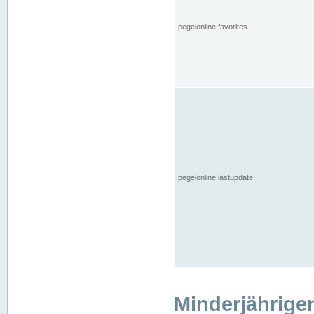
pegelonline.favorites
pegelonline.lastupdate
Minderjährige