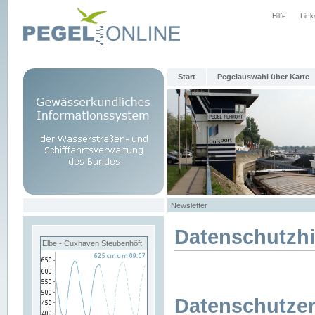
Hilfe
Link
Start
Pegelauswahl über Karte
Newsletter
Datenschutzh
Elbe - Cuxhaven Steubenhöft
Datenschutzer