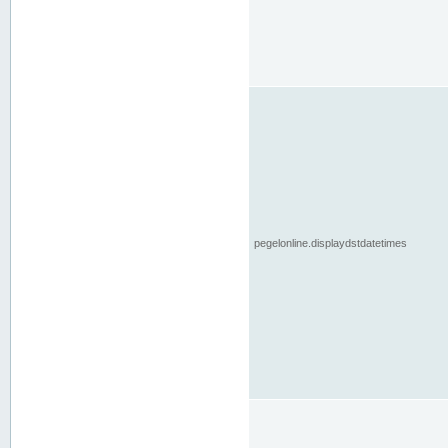
pegelonline.displaydstdatetimes