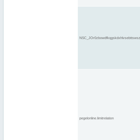
NSC_JOr0zbowdfkqgskdxhlvsebttsws
pegelonline.limitrelation