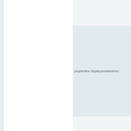
pegelonline.displaydstdatetimes