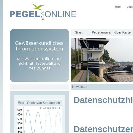
Hilfe
Link
Start
Pegelauswahl über Karte
Newsletter
Datenschutzh
Elbe - Cuxhaven Steubenhöft
Datenschutzer