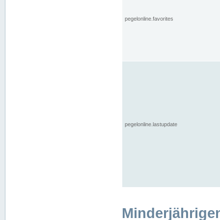
pegelonline.favorites
pegelonline.lastupdate
Minderjährige