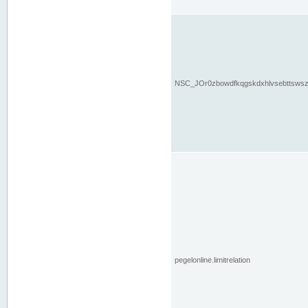
NSC_JOr0zbowdfkqgskdxhlvsebttsws
pegelonline.limitrelation