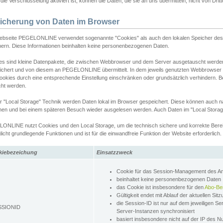
ie Verschlüsselung aktiviert ist, können die Daten, die sie an uns übermitteln, nicht von Dri
icherung von Daten im Browser
ebseite PEGELONLINE verwendet sogenannte "Cookies" als auch den lokalen Speicher des 
hern. Diese Informationen beinhalten keine personenbezogenen Daten.
es sind kleine Datenpakete, die zwischen Webbrowser und dem Server ausgetauscht werde
ichert und von diesem an PEGELONLINE übermittelt. In dem jeweils genutzten Webbrowser
ookies durch eine entsprechende Einstellung einschränken oder grundsätzlich verhindern. B
cht werden.
er "Local Storage" Technik werden Daten lokal im Browser gespeichert. Diese können auch 
hen und bei einem späteren Besuch wieder ausgelesen werden. Auch Daten im "Local Storag
ONLINE nutzt Cookies und den Local Storage, um die technisch sichere und korrekte Bereit
icht grundlegende Funktionen und ist für die einwandfreie Funktion der Website erforderlich.
kiebezeichung
Einsatzzweck
Cookie für das Session-Management des 
beinhaltet keine personenbezogenen Daten
das Cookie ist insbesondere für den
Abo-Be
Gültigkeit endet mit Ablauf der aktuellen Sit
die Session-ID ist nur auf dem jeweiligen Se
SSIONID
Server-Instanzen synchronisiert
basiert insbesondere nicht auf der IP des N