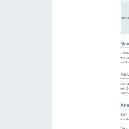
pege
Min
Perso
werde
nicht 
Rec
Sie h
den Z
Thema
Ans
Bei F
wende
Die zu