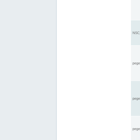
NSC_
pegel
pege
pegel