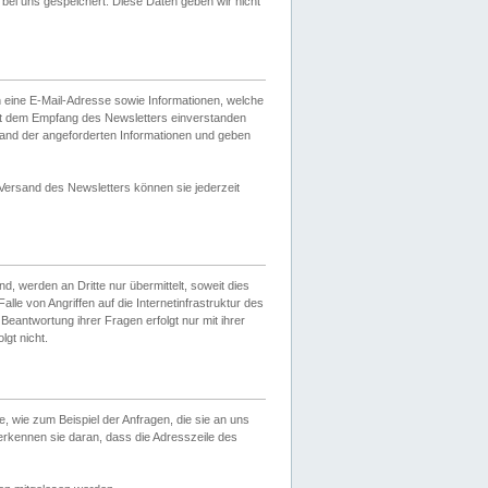
ei uns gespeichert. Diese Daten geben wir nicht
 eine E-Mail-Adresse sowie Informationen, welche
it dem Empfang des Newsletters einverstanden
sand der angeforderten Informationen und geben
 Versand des Newsletters können sie jederzeit
, werden an Dritte nur übermittelt, soweit dies
lle von Angriffen auf die Internetinfrastruktur des
Beantwortung ihrer Fragen erfolgt nur mit ihrer
gt nicht.
, wie zum Beispiel der Anfragen, die sie an uns
erkennen sie daran, dass die Adresszeile des