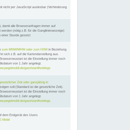
it nicht per JavaScript auslesbar (Verhinderung
, damit alle Browseranfragen immer auf
erden (nötig z.B. für die Ganglinienanzeige)
n einer Stunde gesetzt
te
zum MNW/MHW oder zum HSW
in Beziehung
t sich z.B. auf die Kartendarstellung aus.
Browserneustart ist die Einstellung immer noch
llsdatum von 1 Jahr angelegt.
ww.pegelmobil.de/gast/start#settings
gesetzlicher Zeit oder ganzjährig in
eigen soll (Standard ist die gesetzliche Zeit).
Browserneustart ist die Einstellung immer noch
llsdatum von 1 Jahr angelegt.
ww.pegelmobil.de/gast/start#settings
auf dem Endgerät des Users
 Mobil