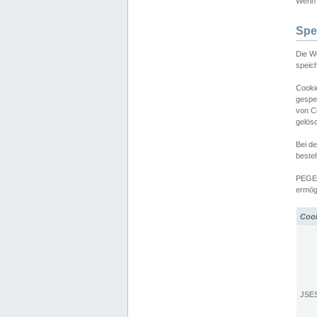
Wenn d
Spe
Die W
speic
Cooki
gespe
von C
gelös
Bei d
beste
PEGEL
ermögl
Coo
JSE