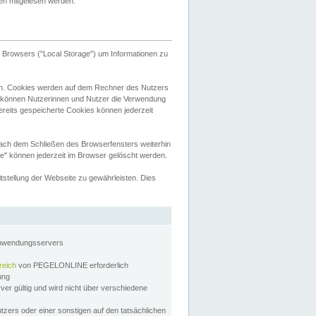
tten mitgelesen werden.
Browsers ("Local Storage") um Informationen zu
n. Cookies werden auf dem Rechner des Nutzers
 können Nutzerinnen und Nutzer die Verwendung
ereits gespeicherte Cookies können jederzeit
nach dem Schließen des Browserfensters weiterhin
e" können jederzeit im Browser gelöscht werden.
stellung der Webseite zu gewährleisten. Dies
Anwendungsservers
reich
von PEGELONLINE erforderlich
zung
rver gültig und wird nicht über verschiedene
utzers oder einer sonstigen auf den tatsächlichen