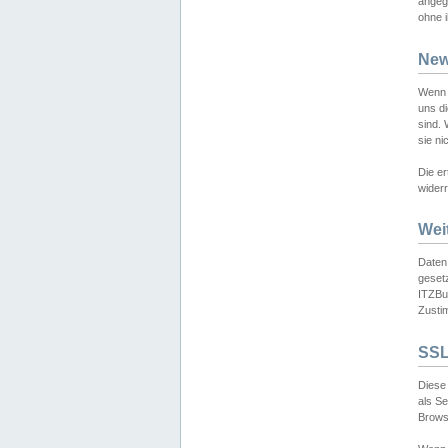
angeg
ohne i
New
Wenn 
uns d
sind.
sie ni
Die er
widerr
Wei
Daten,
gesetz
ITZBun
Zusti
SSL
Diese 
als S
Browse