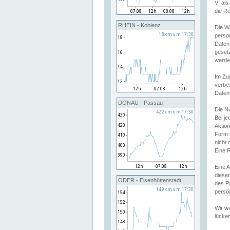
VI al
die R
RHEIN - Koblenz
Die W
perso
Daten
geset
werde
Im Zu
verbe
Daten
DONAU - Passau
Die N
Bei j
Aktion
Form 
nicht 
Eine R
Eine 
dieser
ODER - Eisenhüttenstadt
des P
persön
Wir we
lücken