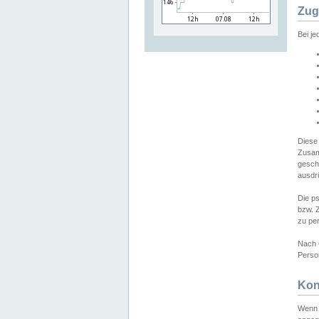
Zug
Bei j
Diese
Zusam
gesch
ausdrü
Die p
bzw. 
zu pe
Nach 
Person
Kon
Wenn 