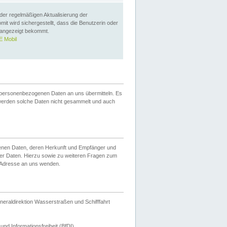
 der regelmäßigen Aktualisierung der
omit wird sichergestellt, dass die Benutzerin oder
 angezeigt bekommt.
 Mobil
 personenbezogenen Daten an uns übermitteln. Es
werden solche Daten nicht gesammelt und auch
ogenen Daten, deren Herkunft und Empfänger und
er Daten. Hierzu sowie zu weiteren Fragen zum
 Adresse an uns wenden.
neraldirektion Wasserstraßen und Schifffahrt
nd Informationsfreiheit (BfDI).