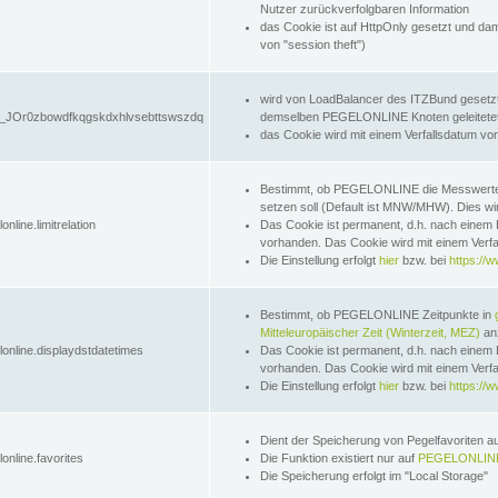
Nutzer zurückverfolgbaren Information
das Cookie ist auf HttpOnly gesetzt und dam
von "session theft")
wird von LoadBalancer des ITZBund gesetzt
JOr0zbowdfkqgskdxhlvsebttswszdq
demselben PEGELONLINE Knoten geleitetet w
das Cookie wird mit einem Verfallsdatum vo
Bestimmt, ob PEGELONLINE die Messwer
setzen soll (Default ist MNW/MHW). Dies wirk
online.limitrelation
Das Cookie ist permanent, d.h. nach einem 
vorhanden. Das Cookie wird mit einem Verfa
Die Einstellung erfolgt
hier
bzw. bei
https://w
Bestimmt, ob PEGELONLINE Zeitpunkte in
Mitteleuropäischer Zeit (Winterzeit, MEZ)
anz
lonline.displaydstdatetimes
Das Cookie ist permanent, d.h. nach einem 
vorhanden. Das Cookie wird mit einem Verfa
Die Einstellung erfolgt
hier
bzw. bei
https://w
Dient der Speicherung von Pegelfavoriten 
online.favorites
Die Funktion existiert nur auf
PEGELONLINE
Die Speicherung erfolgt im "Local Storage"