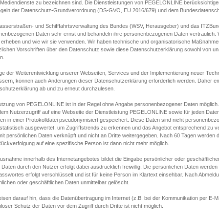
s Mediendienste zu bezeichnen sind. Die Dienstleistungen von PEGELONLINE berücksichtigen
egeln der Datenschutz-Grundverordnung (DS-GVO, EU 2016/679) und dem Bundesdatensc
asserstraßen- und Schifffahrtsverwaltung des Bundes (WSV, Herausgeber) und das ITZBund
nenbezogenen Daten sehr ernst und behandeln ihre personenbezogenen Daten vertraulich. W
 erheben und wie wir sie verwenden. Wir haben technische und organisatorische Maßnahmen g
zlichen Vorschriften über den Datenschutz sowie diese Datenschutzerklärung sowohl von uns
n.
ge der Weiterentwicklung unserer Webseiten, Services und der Implementierung neuer Techn
ssern, können auch Änderungen dieser Datenschutzerklärung erforderlich werden. Daher emp
schutzerklärung ab und zu erneut durchzulesen.
utzung von PEGELONLINE ist in der Regel ohne Angabe personenbezogener Daten möglich.
edem Nutzerzugriff auf eine Webseite der Dienstleistung PEGELONLINE sowie für jeden Dat
en in einer Protokolldatei pseudonymisiert gespeichert. Diese Daten sind nicht personenbez
statistisch ausgewertet, um Zugriffstrends zu erkennen und das Angebot entsprechend zu 
mit persönlichen Daten verknüpft und nicht an Dritte weitergegeben. Nach 60 Tagen werden d
ückverfolgung auf eine spezifische Person ist dann nicht mehr möglich.
Ausnahme innerhalb des Internetangebotes bildet die Eingabe persönlicher oder geschäftlic
 Daten durch den Nutzer erfolgt dabei ausdrücklich freiwillig. Die persönlichen Daten werden
asswortes erfolgt verschlüsselt und ist für keine Person im Klartext einsehbar. Nach Abmel
lichen oder geschäftlichen Daten unmittelbar gelöscht.
isen darauf hin, dass die Datenübertragung im Internet (z.B. bei der Kommunikation per E-Ma
loser Schutz der Daten vor dem Zugriff durch Dritte ist nicht möglich.