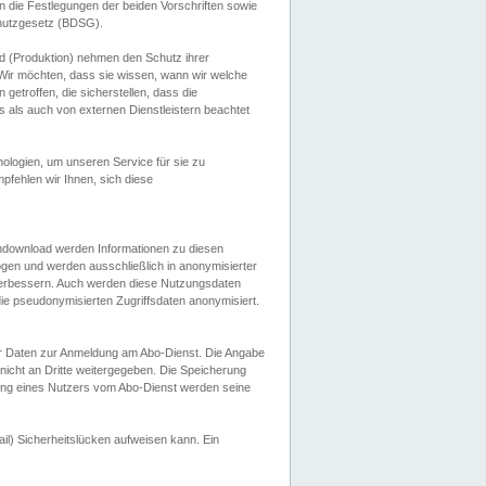
 die Festlegungen der beiden Vorschriften sowie
hutzgesetz (BDSG).
 (Produktion) nehmen den Schutz ihrer
ir möchten, dass sie wissen, wann wir welche
etroffen, die sicherstellen, dass die
 als auch von externen Dienstleistern beachtet
ologien, um unseren Service für sie zu
fehlen wir Ihnen, sich diese
endownload werden Informationen zu diesen
ogen und werden ausschließlich in anonymisierter
verbessern. Auch werden diese Nutzungsdaten
ie pseudonymisierten Zugriffsdaten anonymisiert.
her Daten zur Anmeldung am Abo-Dienst. Die Angabe
 nicht an Dritte weitergegeben. Die Speicherung
dung eines Nutzers vom Abo-Dienst werden seine
il) Sicherheitslücken aufweisen kann. Ein