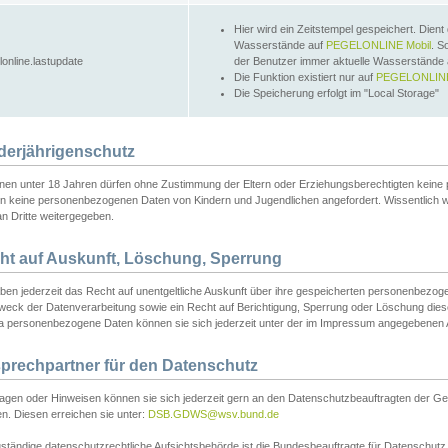
Hier wird ein Zeitstempel gespeichert. Dient
Wasserstände auf
PEGELONLINE Mobil
. S
lonline.lastupdate
der Benutzer immer aktuelle Wasserstände
Die Funktion existiert nur auf
PEGELONLINE
Die Speicherung erfolgt im "Local Storage"
derjährigenschutz
nen unter 18 Jahren dürfen ohne Zustimmung der Eltern oder Erziehungsberechtigten keine
n keine personenbezogenen Daten von Kindern und Jugendlichen angefordert. Wissentlich 
an Dritte weitergegeben.
ht auf Auskunft, Löschung, Sperrung
aben jederzeit das Recht auf unentgeltliche Auskunft über ihre gespeicherten personenbez
weck der Datenverarbeitung sowie ein Recht auf Berichtigung, Sperrung oder Löschung dies
 personenbezogene Daten können sie sich jederzeit unter der im Impressum angegebenen
prechpartner für den Datenschutz
ragen oder Hinweisen können sie sich jederzeit gern an den Datenschutzbeauftragten der Ge
n. Diesen erreichen sie unter:
DSB.GDWS@wsv.bund.de
ständige datenschutzrechtliche Aufsichtsbehörde ist die Bundesbeauftragte für Datenschutz u