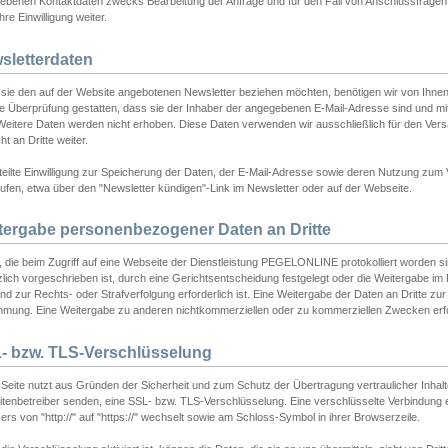
ebenen Kontaktdaten zwecks Bearbeitung der Anfrage und für den Fall von Anschlussfragen b
hre Einwilligung weiter.
sletterdaten
sie den auf der Website angebotenen Newsletter beziehen möchten, benötigen wir von Ihnen
ie Überprüfung gestatten, dass sie der Inhaber der angegebenen E-Mail-Adresse sind und m
 Weitere Daten werden nicht erhoben. Diese Daten verwenden wir ausschließlich für den Ver
cht an Dritte weiter.
teilte Einwilligung zur Speicherung der Daten, der E-Mail-Adresse sowie deren Nutzung zum
ufen, etwa über den "Newsletter kündigen"-Link im Newsletter oder auf der Webseite.
tergabe personenbezogener Daten an Dritte
 die beim Zugriff auf eine Webseite der Dienstleistung PEGELONLINE protokolliert worden sind
lich vorgeschrieben ist, durch eine Gerichtsentscheidung festgelegt oder die Weitergabe im Fa
d zur Rechts- oder Strafverfolgung erforderlich ist. Eine Weitergabe der Daten an Dritte zur 
mmung. Eine Weitergabe zu anderen nichtkommerziellen oder zu kommerziellen Zwecken erfol
- bzw. TLS-Verschlüsselung
Seite nutzt aus Gründen der Sicherheit und zum Schutz der Übertragung vertraulicher Inhalte
eitenbetreiber senden, eine SSL- bzw. TLS-Verschlüsselung. Eine verschlüsselte Verbindung 
rs von "http://" auf "https://" wechselt sowie am Schloss-Symbol in ihrer Browserzeile.