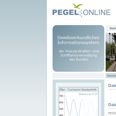
Start
Newsle
Dat
Elbe - Cuxhaven Steubenhöft
Dat
PEGEL