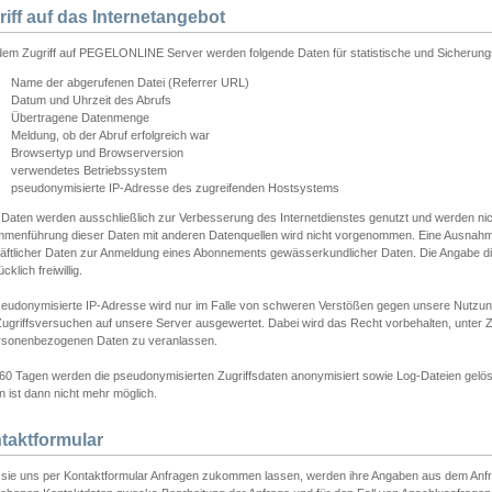
riff auf das Internetangebot
edem Zugriff auf PEGELONLINE Server werden folgende Daten für statistische und Sicherun
Name der abgerufenen Datei (Referrer URL)
Datum und Uhrzeit des Abrufs
Übertragene Datenmenge
Meldung, ob der Abruf erfolgreich war
Browsertyp und Browserversion
verwendetes Betriebssystem
pseudonymisierte IP-Adresse des zugreifenden Hostsystems
 Daten werden ausschließlich zur Verbesserung des Internetdienstes genutzt und werden ni
menführung dieser Daten mit anderen Datenquellen wird nicht vorgenommen. Eine Ausnahme 
äftlicher Daten zur Anmeldung eines Abonnements gewässerkundlicher Daten. Die Angabe die
cklich freiwillig.
seudonymisierte IP-Adresse wird nur im Falle von schweren Verstößen gegen unsere Nutzun
Zugriffsversuchen auf unsere Server ausgewertet. Dabei wird das Recht vorbehalten, unter Z
rsonenbezogenen Daten zu veranlassen.
60 Tagen werden die pseudonymisierten Zugriffsdaten anonymisiert sowie Log-Dateien gelösc
 ist dann nicht mehr möglich.
taktformular
sie uns per Kontaktformular Anfragen zukommen lassen, werden ihre Angaben aus dem Anfrag