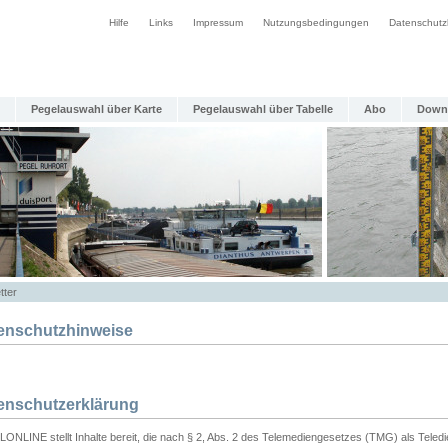
Hilfe
Links
Impressum
Nutzungsbedingungen
Datenschutz
Pegelauswahl über Karte
Pegelauswahl über Tabelle
Abo
Down
tter
enschutzhinweise
enschutzerklärung
ONLINE stellt Inhalte bereit, die nach § 2, Abs. 2 des Telemediengesetzes (TMG) als Teled