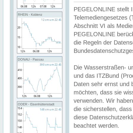
PEGELONLINE stellt Inh
RHEIN - Koblenz
Telemediengesetzes (
Abschnitt VI als Medie
PEGELONLINE berücksi
die Regeln der Date
Bundesdatenschutzge
DONAU - Passau
Die Wasserstraßen- u
und das ITZBund (Pro
Daten sehr ernst und 
möchten, dass sie wis
verwenden. Wir haben
ODER - Eisenhüttenstadt
die sicherstellen, das
diese Datenschutzerkl
beachtet werden.