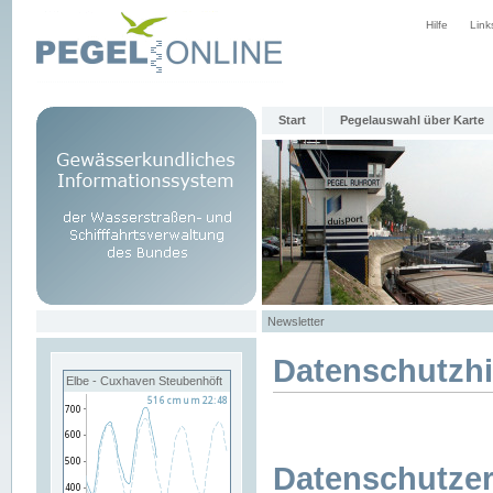
Hilfe
Link
Start
Pegelauswahl über Karte
Newsletter
Datenschutzh
Elbe - Cuxhaven Steubenhöft
Datenschutzer