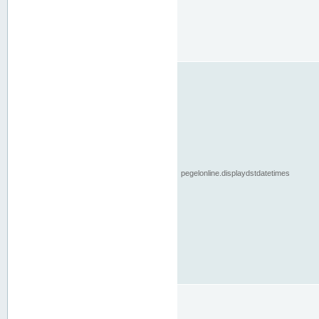
pegelonline.displaydstdatetimes