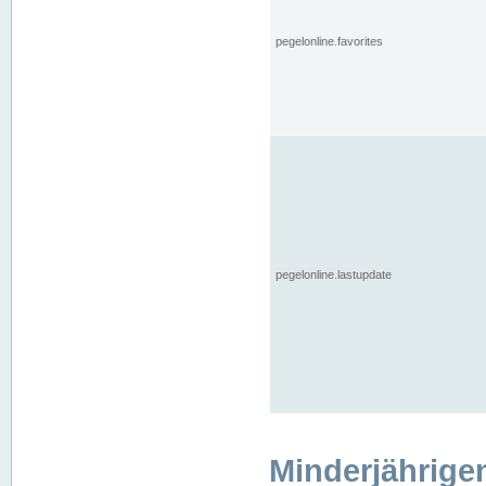
pegelonline.favorites
pegelonline.lastupdate
Minderjährige