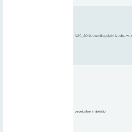
NSC_JOr0zbowdfkqgskdxhlvsebttsws
pegelonline.limitrelation