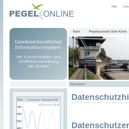
Hilfe
Link
Start
Pegelauswahl über Karte
Newsletter
Datenschutzh
Elbe - Cuxhaven Steubenhöft
Datenschutzer