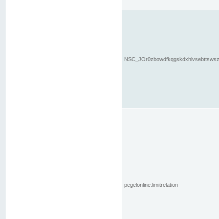
NSC_JOr0zbowdfkqgskdxhlvsebttsws
pegelonline.limitrelation