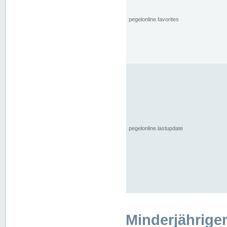
pegelonline.favorites
pegelonline.lastupdate
Minderjährige