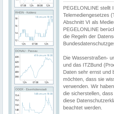
PEGELONLINE stellt Inh
RHEIN - Koblenz
Telemediengesetzes (
Abschnitt VI als Medie
PEGELONLINE berücksi
die Regeln der Date
Bundesdatenschutzge
DONAU - Passau
Die Wasserstraßen- u
und das ITZBund (Pro
Daten sehr ernst und 
möchten, dass sie wis
verwenden. Wir haben
ODER - Eisenhüttenstadt
die sicherstellen, das
diese Datenschutzerkl
beachtet werden.