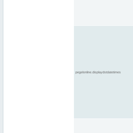
pegelonline.displaydstdatetimes