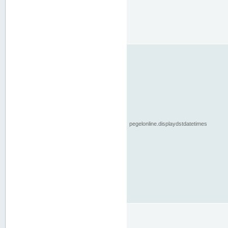
pegelonline.displaydstdatetimes