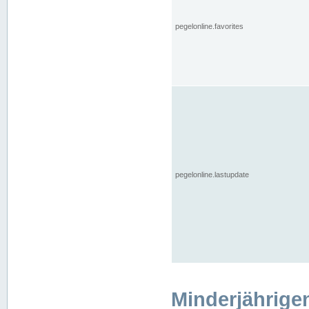
pegelonline.favorites
pegelonline.lastupdate
Minderjährige