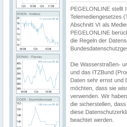
PEGELONLINE stellt Inh
RHEIN - Koblenz
Telemediengesetzes (
Abschnitt VI als Medie
PEGELONLINE berücksi
die Regeln der Date
Bundesdatenschutzge
DONAU - Passau
Die Wasserstraßen- u
und das ITZBund (Pro
Daten sehr ernst und 
möchten, dass sie wis
verwenden. Wir haben
ODER - Eisenhüttenstadt
die sicherstellen, das
diese Datenschutzerkl
beachtet werden.