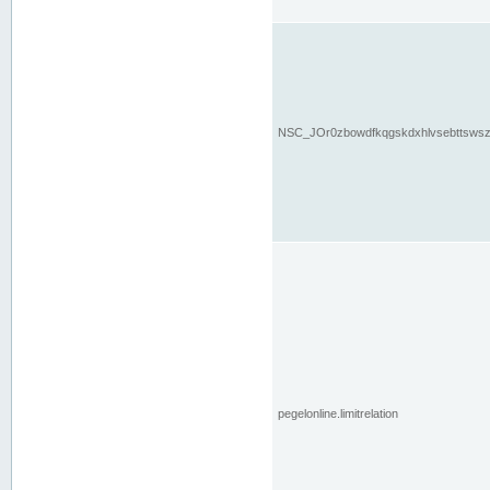
NSC_JOr0zbowdfkqgskdxhlvsebttsws
pegelonline.limitrelation