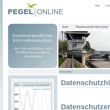
Hilfe
Link
Start
Pegelauswahl über Karte
Newsletter
Datenschutzh
Elbe - Cuxhaven Steubenhöft
Datenschutzer