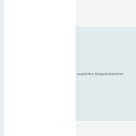
pegelonline.displaydstdatetimes