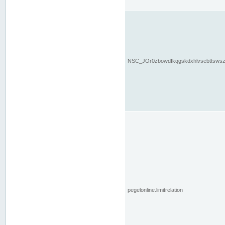
NSC_JOr0zbowdfkqgskdxhlvsebttsws
pegelonline.limitrelation