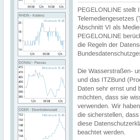
PEGELONLINE stellt Inh
RHEIN - Koblenz
Telemediengesetzes (
Abschnitt VI als Medie
PEGELONLINE berücksi
die Regeln der Date
Bundesdatenschutzge
DONAU - Passau
Die Wasserstraßen- u
und das ITZBund (Pro
Daten sehr ernst und 
möchten, dass sie wis
verwenden. Wir haben
ODER - Eisenhüttenstadt
die sicherstellen, das
diese Datenschutzerkl
beachtet werden.