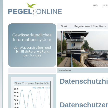
Hilfe
Link
Start
Pegelauswahl über Karte
Newsletter
Datenschutzh
Elbe - Cuxhaven Steubenhöft
Datenschutzer