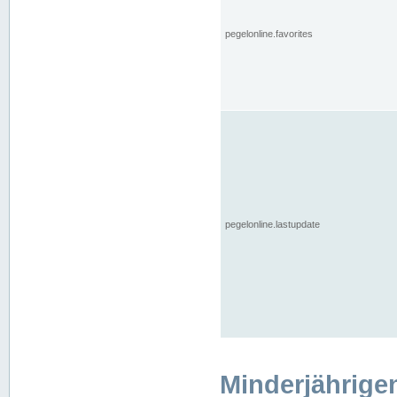
pegelonline.favorites
pegelonline.lastupdate
Minderjährige