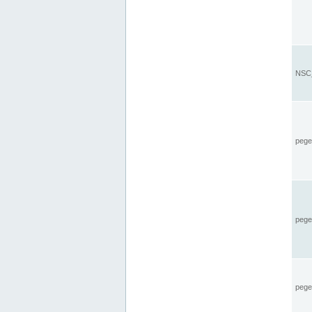
NSC_
pegel
pege
pegel