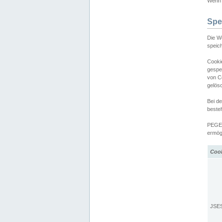
Wenn d
Spe
Die W
speic
Cooki
gespe
von C
gelös
Bei d
beste
PEGEL
ermögl
Coo
JSE