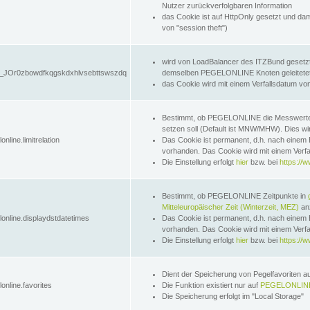
Nutzer zurückverfolgbaren Information
das Cookie ist auf HttpOnly gesetzt und dam
von "session theft")
wird von LoadBalancer des ITZBund gesetzt
JOr0zbowdfkqgskdxhlvsebttswszdq
demselben PEGELONLINE Knoten geleitetet w
das Cookie wird mit einem Verfallsdatum vo
Bestimmt, ob PEGELONLINE die Messwer
setzen soll (Default ist MNW/MHW). Dies wirk
online.limitrelation
Das Cookie ist permanent, d.h. nach einem 
vorhanden. Das Cookie wird mit einem Verfa
Die Einstellung erfolgt
hier
bzw. bei
https://w
Bestimmt, ob PEGELONLINE Zeitpunkte in
Mitteleuropäischer Zeit (Winterzeit, MEZ)
anz
lonline.displaydstdatetimes
Das Cookie ist permanent, d.h. nach einem 
vorhanden. Das Cookie wird mit einem Verfa
Die Einstellung erfolgt
hier
bzw. bei
https://w
Dient der Speicherung von Pegelfavoriten 
online.favorites
Die Funktion existiert nur auf
PEGELONLINE
Die Speicherung erfolgt im "Local Storage"