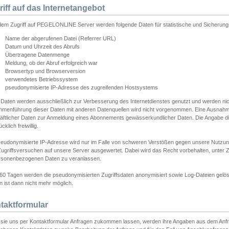
riff auf das Internetangebot
edem Zugriff auf PEGELONLINE Server werden folgende Daten für statistische und Sicherun
Name der abgerufenen Datei (Referrer URL)
Datum und Uhrzeit des Abrufs
Übertragene Datenmenge
Meldung, ob der Abruf erfolgreich war
Browsertyp und Browserversion
verwendetes Betriebssystem
pseudonymisierte IP-Adresse des zugreifenden Hostsystems
 Daten werden ausschließlich zur Verbesserung des Internetdienstes genutzt und werden ni
menführung dieser Daten mit anderen Datenquellen wird nicht vorgenommen. Eine Ausnahme 
äftlicher Daten zur Anmeldung eines Abonnements gewässerkundlicher Daten. Die Angabe die
cklich freiwillig.
seudonymisierte IP-Adresse wird nur im Falle von schweren Verstößen gegen unsere Nutzun
Zugriffsversuchen auf unsere Server ausgewertet. Dabei wird das Recht vorbehalten, unter Z
rsonenbezogenen Daten zu veranlassen.
60 Tagen werden die pseudonymisierten Zugriffsdaten anonymisiert sowie Log-Dateien gelösc
 ist dann nicht mehr möglich.
taktformular
sie uns per Kontaktformular Anfragen zukommen lassen, werden ihre Angaben aus dem Anfrag