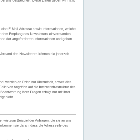
ei uns gespeichert. Diese Daten geben wir nicht
 eine E-Mail-Adresse sowie Informationen, welche
it dem Empfang des Newsletters einverstanden
sand der angeforderten Informationen und geben
 Versand des Newsletters können sie jederzeit
, werden an Dritte nur übermittelt, soweit dies
lle von Angriffen auf die Internetinfrastruktur des
Beantwortung ihrer Fragen erfolgt nur mit ihrer
gt nicht.
, wie zum Beispiel der Anfragen, die sie an uns
erkennen sie daran, dass die Adresszeile des