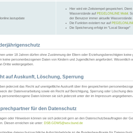
Hier wird ein Zeitstempel gespeichert. Dient
Wasserstände auf
PEGELONLINE Mobil
. S
lonline.lastupdate
der Benutzer immer aktuelle Wasserstände
Die Funktion existiert nur auf
PEGELONLINE
Die Speicherung erfolgt im "Local Storage"
derjährigenschutz
nen unter 18 Jahren dürfen ohne Zustimmung der Eltern oder Erziehungsberechtigten keine
n keine personenbezogenen Daten von Kindern und Jugendlichen angefordert. Wissentlich 
an Dritte weitergegeben.
ht auf Auskunft, Löschung, Sperrung
aben jederzeit das Recht auf unentgeltliche Auskunft über ihre gespeicherten personenbez
weck der Datenverarbeitung sowie ein Recht auf Berichtigung, Sperrung oder Löschung dies
 personenbezogene Daten können sie sich jederzeit unter der im Impressum angegebenen
prechpartner für den Datenschutz
ragen oder Hinweisen können sie sich jederzeit gern an den Datenschutzbeauftragten der Ge
n. Diesen erreichen sie unter:
DSB.GDWS@wsv.bund.de
ständige datenschutzrechtliche Aufsichtsbehörde ist die Bundesbeauftragte für Datenschutz u