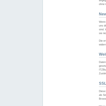
angeg
ohne i
New
Wenn 
uns d
sind.
sie ni
Die er
widerr
Wei
Daten,
gesetz
ITZBun
Zusti
SSL
Diese 
als S
Browse