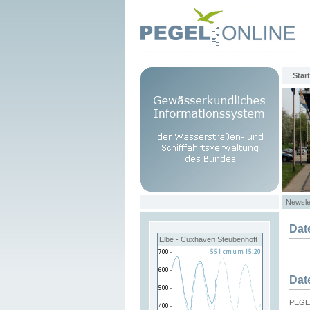
Start
Newsle
Dat
Elbe - Cuxhaven Steubenhöft
Dat
PEGEL