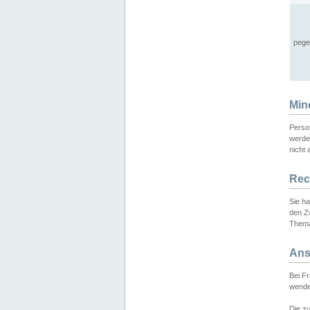
pege
Min
Perso
werde
nicht 
Rec
Sie h
den Z
Thema
Ans
Bei F
wende
Die zu