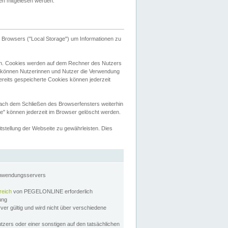
tten mitgelesen werden.
Browsers ("Local Storage") um Informationen zu
n. Cookies werden auf dem Rechner des Nutzers
 können Nutzerinnen und Nutzer die Verwendung
ereits gespeicherte Cookies können jederzeit
nach dem Schließen des Browserfensters weiterhin
e" können jederzeit im Browser gelöscht werden.
stellung der Webseite zu gewährleisten. Dies
Anwendungsservers
reich
von PEGELONLINE erforderlich
zung
rver gültig und wird nicht über verschiedene
utzers oder einer sonstigen auf den tatsächlichen