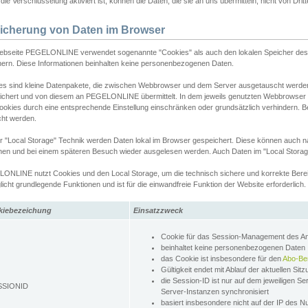
ie Verschlüsselung aktiviert ist, können die Daten, die sie an uns übermitteln, nicht von Dri
icherung von Daten im Browser
ebseite PEGELONLINE verwendet sogenannte "Cookies" als auch den lokalen Speicher des 
hern. Diese Informationen beinhalten keine personenbezogenen Daten.
es sind kleine Datenpakete, die zwischen Webbrowser und dem Server ausgetauscht werde
ichert und von diesem an PEGELONLINE übermittelt. In dem jeweils genutzten Webbrowser
ookies durch eine entsprechende Einstellung einschränken oder grundsätzlich verhindern. B
cht werden.
er "Local Storage" Technik werden Daten lokal im Browser gespeichert. Diese können auch 
hen und bei einem späteren Besuch wieder ausgelesen werden. Auch Daten im "Local Storag
ONLINE nutzt Cookies und den Local Storage, um die technisch sichere und korrekte Bereit
icht grundlegende Funktionen und ist für die einwandfreie Funktion der Website erforderlich.
kiebezeichung
Einsatzzweck
Cookie für das Session-Management des 
beinhaltet keine personenbezogenen Daten
das Cookie ist insbesondere für den
Abo-Be
Gültigkeit endet mit Ablauf der aktuellen Sit
die Session-ID ist nur auf dem jeweiligen Se
SSIONID
Server-Instanzen synchronisiert
basiert insbesondere nicht auf der IP des N