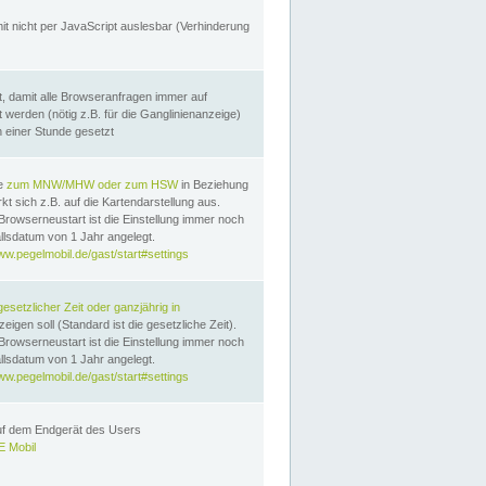
it nicht per JavaScript auslesbar (Verhinderung
, damit alle Browseranfragen immer auf
erden (nötig z.B. für die Ganglinienanzeige)
n einer Stunde gesetzt
te
zum MNW/MHW oder zum HSW
in Beziehung
t sich z.B. auf die Kartendarstellung aus.
Browserneustart ist die Einstellung immer noch
llsdatum von 1 Jahr angelegt.
ww.pegelmobil.de/gast/start#settings
gesetzlicher Zeit oder ganzjährig in
eigen soll (Standard ist die gesetzliche Zeit).
Browserneustart ist die Einstellung immer noch
llsdatum von 1 Jahr angelegt.
ww.pegelmobil.de/gast/start#settings
auf dem Endgerät des Users
 Mobil