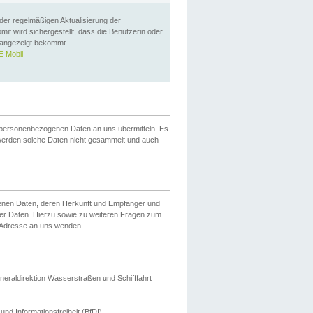
 der regelmäßigen Aktualisierung der
omit wird sichergestellt, dass die Benutzerin oder
 angezeigt bekommt.
 Mobil
 personenbezogenen Daten an uns übermitteln. Es
werden solche Daten nicht gesammelt und auch
ogenen Daten, deren Herkunft und Empfänger und
er Daten. Hierzu sowie zu weiteren Fragen zum
 Adresse an uns wenden.
neraldirektion Wasserstraßen und Schifffahrt
nd Informationsfreiheit (BfDI).