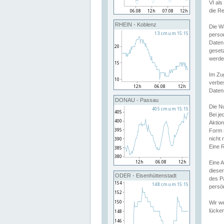
VI al
die R
RHEIN - Koblenz
Die W
perso
Daten
geset
werde
Im Zu
verbe
Daten
DONAU - Passau
Die N
Bei j
Aktion
Form 
nicht 
Eine R
Eine 
dieser
ODER - Eisenhüttenstadt
des P
persön
Wir we
lücken