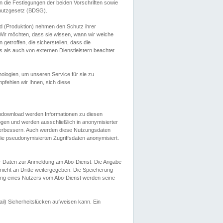
 die Festlegungen der beiden Vorschriften sowie
hutzgesetz (BDSG).
 (Produktion) nehmen den Schutz ihrer
ir möchten, dass sie wissen, wann wir welche
etroffen, die sicherstellen, dass die
 als auch von externen Dienstleistern beachtet
ologien, um unseren Service für sie zu
fehlen wir Ihnen, sich diese
endownload werden Informationen zu diesen
ogen und werden ausschließlich in anonymisierter
verbessern. Auch werden diese Nutzungsdaten
ie pseudonymisierten Zugriffsdaten anonymisiert.
her Daten zur Anmeldung am Abo-Dienst. Die Angabe
 nicht an Dritte weitergegeben. Die Speicherung
dung eines Nutzers vom Abo-Dienst werden seine
il) Sicherheitslücken aufweisen kann. Ein