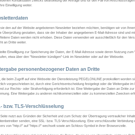
ebenen Kontaktdaten zwecks Bearbeitung der Anfrage und für den Fall von Anschlussfragen b
hre Einwilligung weiter.
sletterdaten
sie den auf der Website angebotenen Newsletter beziehen möchten, benötigen wir von Ihnen
ie Überprüfung gestatten, dass sie der Inhaber der angegebenen E-Mail-Adresse sind und m
 Weitere Daten werden nicht erhoben. Diese Daten verwenden wir ausschließlich für den Ver
cht an Dritte weiter.
teilte Einwilligung zur Speicherung der Daten, der E-Mail-Adresse sowie deren Nutzung zum
ufen, etwa über den "Newsletter kündigen"-Link im Newsletter oder auf der Webseite.
tergabe personenbezogener Daten an Dritte
 die beim Zugriff auf eine Webseite der Dienstleistung PEGELONLINE protokolliert worden sind
lich vorgeschrieben ist, durch eine Gerichtsentscheidung festgelegt oder die Weitergabe im Fa
d zur Rechts- oder Strafverfolgung erforderlich ist. Eine Weitergabe der Daten an Dritte zur 
mmung. Eine Weitergabe zu anderen nichtkommerziellen oder zu kommerziellen Zwecken erfol
- bzw. TLS-Verschlüsselung
Seite nutzt aus Gründen der Sicherheit und zum Schutz der Übertragung vertraulicher Inhalte
eitenbetreiber senden, eine SSL- bzw. TLS-Verschlüsselung. Eine verschlüsselte Verbindung 
rs von "http://" auf "https://" wechselt sowie am Schloss-Symbol in ihrer Browserzeile.