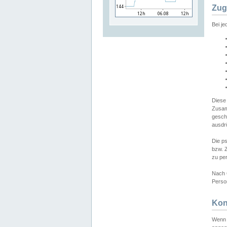
Zug
Bei j
Diese
Zusam
gesch
ausdrü
Die p
bzw. 
zu pe
Nach 
Person
Kon
Wenn 