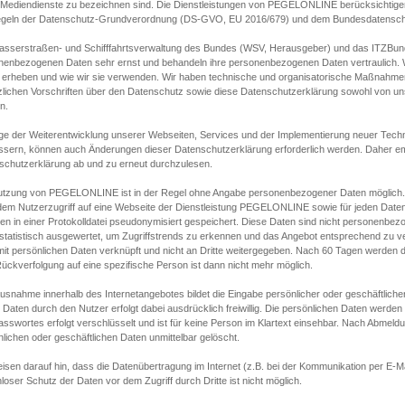
s Mediendienste zu bezeichnen sind. Die Dienstleistungen von PEGELONLINE berücksichtigen
egeln der Datenschutz-Grundverordnung (DS-GVO, EU 2016/679) und dem Bundesdatensc
asserstraßen- und Schifffahrtsverwaltung des Bundes (WSV, Herausgeber) und das ITZBund
nenbezogenen Daten sehr ernst und behandeln ihre personenbezogenen Daten vertraulich. W
 erheben und wie wir sie verwenden. Wir haben technische und organisatorische Maßnahmen g
zlichen Vorschriften über den Datenschutz sowie diese Datenschutzerklärung sowohl von uns
n.
ge der Weiterentwicklung unserer Webseiten, Services und der Implementierung neuer Techn
ssern, können auch Änderungen dieser Datenschutzerklärung erforderlich werden. Daher emp
schutzerklärung ab und zu erneut durchzulesen.
utzung von PEGELONLINE ist in der Regel ohne Angabe personenbezogener Daten möglich.
edem Nutzerzugriff auf eine Webseite der Dienstleistung PEGELONLINE sowie für jeden Dat
en in einer Protokolldatei pseudonymisiert gespeichert. Diese Daten sind nicht personenbez
statistisch ausgewertet, um Zugriffstrends zu erkennen und das Angebot entsprechend zu 
mit persönlichen Daten verknüpft und nicht an Dritte weitergegeben. Nach 60 Tagen werden d
ückverfolgung auf eine spezifische Person ist dann nicht mehr möglich.
Ausnahme innerhalb des Internetangebotes bildet die Eingabe persönlicher oder geschäftlic
 Daten durch den Nutzer erfolgt dabei ausdrücklich freiwillig. Die persönlichen Daten werden
asswortes erfolgt verschlüsselt und ist für keine Person im Klartext einsehbar. Nach Abmel
lichen oder geschäftlichen Daten unmittelbar gelöscht.
isen darauf hin, dass die Datenübertragung im Internet (z.B. bei der Kommunikation per E-Ma
loser Schutz der Daten vor dem Zugriff durch Dritte ist nicht möglich.