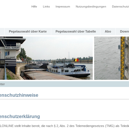
Hilfe
Links
Impressum
Nutzungsbedingungen
Datenschutz
Pegelauswahl über Karte
Pegelauswahl über Tabelle
Abo
Down
tter
enschutzhinweise
enschutzerklärung
ONLINE stellt Inhalte bereit, die nach § 2, Abs. 2 des Telemediengesetzes (TMG) als Teled