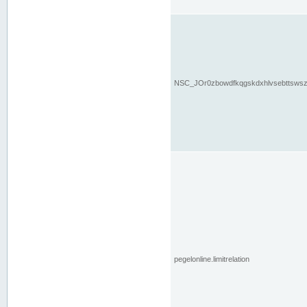
NSC_JOr0zbowdfkqgskdxhlvsebttsws
pegelonline.limitrelation