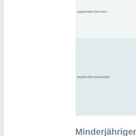
pegelonline.favorites
pegelonline.lastupdate
Minderjährige