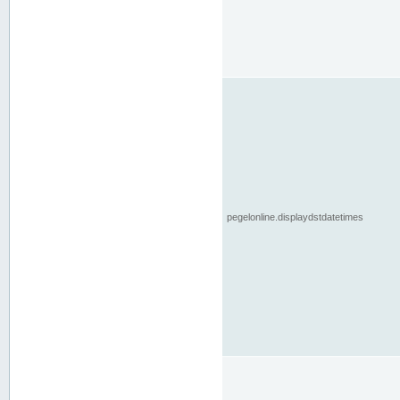
pegelonline.displaydstdatetimes