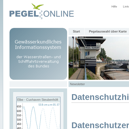
Hilfe
Link
Start
Pegelauswahl über Karte
Newsletter
Datenschutzh
Elbe - Cuxhaven Steubenhöft
Datenschutzer